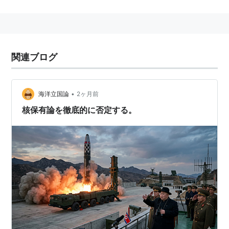
核武装まで
核兵器を実効ある状態とするためには、単に核爆発装置
を開発するだけでは不十分であり、少なくとも以下のよ
うな段階を経なければならないと考えられる。
関連ブログ
実用核爆発装置の開発と実用化。少なくとも1回は核
実験を行わねば実効性は認められないと思われる。
•
海洋立国論
2ヶ月前
核爆発装置を、実際に使用できる運搬手段に搭載可
核保有論を徹底的に否定する。
能な形にまで小型化する（航空機搭載核爆弾、ミサ
イル搭載の核弾頭など）
その国の核戦略上必要と思われる数の核兵器を、適
正な運搬手段とともに配備し、即応体制を維持する
*1
核兵器は放置すると不発になる確率が増すため、定
期的に弾頭の信頼性を確認し、その稼働性を確保す
る手続きを完備する
核戦略