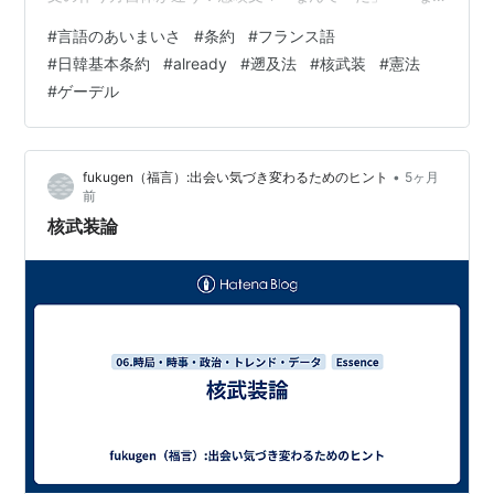
*5
:
場合によっては国家崩壊まであり得る
んだ」という強調構造、疑問文→「〜か」「〜の」とい
#
言語のあいまいさ
#
条約
#
フランス語
*6
:
第四次中東戦争の序盤で大敗したイスラエルは核使
う問いかけ構造。 英語だとさらにはっきりして、疑問文
#
日韓基本条約
#
already
#
遡及法
#
核武装
#
憲法
用を検討し、それを抑制するためにアメリカは大規模な
は語順が変わる（Do you...? / Are you...?）から記号だけ
#
ゲーデル
軍事援助の提供に踏み切ったとされる
の違いじゃない。 ボク： how old this man is ああ、動詞
がちがうかw Claude： そう！語順ね。直接疑問文：How
*7
:
矛盾した話だが、核抑止力に依存する大国にとって
old is this …
も、核兵器は「使われない兵器」であるに越したことは
•
fukugen（福言）:出会い気づき変わるためのヒント
5ヶ月
ない
前
*8
:
そもそも初期段階では1発の弾頭ですら貴重品のはず
核武装論
だ