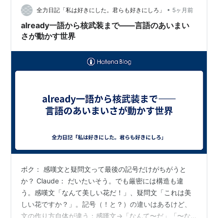
ブッシュ政権のように「ならず者国家が開発した核兵器
•
全力日記「私は好きにした。君らも好きにしろ」
5ヶ月前
がテロリストの手に渡る」危険性を喧伝する場合もある
already一語から核武装まで——言語のあいまい
が、それは現実問題としては「核保有国」ということで
さが動かす世界
得られるステイタスを帳消しにしかねない行為であり
*8
、実現可能性には疑問が残る。
*1
:
なお、「即応体制」の中身には、兵器システムを維持
運用するだけでなく、戦時での最高意志決定メカニズム
の生存性確保と核兵器装備部隊への命令伝達系統の確保
が含まれる
*2
:
超大国であれば先制使用とかそういう贅沢な考えを
玩ぶ余地があるかもしれないが
*3
:
むろん実効性が高い方が取引の時に高値を吹っかけ
ボク： 感嘆文と疑問文って最後の記号だけがちがうと
ることができるとかそういう違いはあるが
か？ Claude： だいたいそう。でも厳密には構造も違
う。感嘆文「なんて美しい花だ！」、疑問文「これは美
*4
:
戦略パトロール任務中の米英の戦略原潜は、歴史上
しい花ですか？」。記号（！と？）の違いはあるけど、
一度も探知されてないとされる
文の作り方自体が違う：感嘆文→「なんて〜だ」「〜な