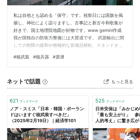
後発国にとって、核武装の目的は大きく二つ、政治的威
嚇か核抑止のいずれかである
*2
。
私は自他とも認める「保守」です。祝祭日には国旗を掲
揚し、神社によく詣りますし、古事記と新古今和歌集が
政治的威嚇
好きで、国土地理院地図が好物です。www gemini作成
我が国独自の防衛力整備には大賛成です。 武器輸出に関
とにかく核兵器を1発でも保有し、そのこと自体を政治
しての制限の緩和や積極的な装備品移転、スタンドオフ
的取引の材料としようというもの。北朝鮮などが目指し
ミサイル等による長射程攻撃力の保有、南西諸島への部
ているとされる。
#
核武装
#
核兵器
#
原潜
隊配備、多国間による軍事協力、基盤となる予算の増額
基本的には「核保有国」というステイタスの獲得が問題
（韓国やNATO諸国並みの3.5％程度）とそれに伴う、税
であり、実際に「使える」かどうかはさして重要ではな
負担増も受け入れます。 安保三文書改訂が待ち遠しい
ネットで話題
もっと見る
い
*3
。このため弾頭が小型化されてない、単なる核爆発
し、自衛隊の処遇改善と地位向上、国家による工廠保有
なども大賛成です。更に言えば憲法に、自衛隊による国
装置を保有しているだけの段階であるかもしれず、厳密
防を明記することと、緊急事態条項…
には核で「武装」しているとは言い難いかもしれない。
621
525
ブックマーク
ブックマーク
ノア・スミス「日本・韓国・ポーラン
日米安保は「みかじめ
核抑止
ドはいますぐ核武装すべきだ」
「最も安上がり」 参
（2025年2月19日）｜経済学101
人的考え」に驚き広が
核兵器を一定の数量以上配備して第二撃能力（報復能
力）を確保、他国から核攻撃を受けない立場の獲得を目