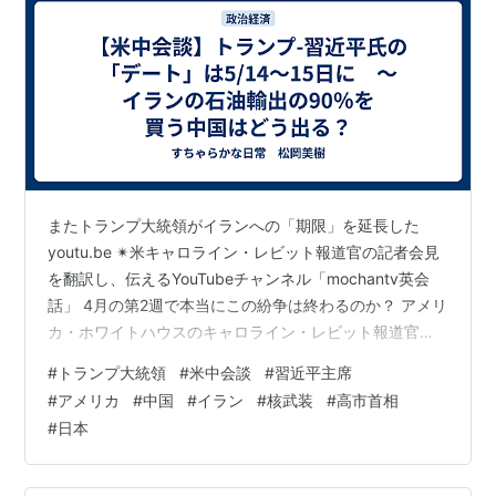
常に困難であると考えられている。
いくら何でも100発もの核攻撃を受けた国の覇権獲得能
力が大幅低下するのは明白
*5
なので、フランスなどはこ
の状態を維持することを目的としている。
その他
イスラエルが核兵器を開発し、配備していることは確実
視されている。彼らがその存在を公式には認めておら
またトランプ大統領がイランへの「期限」を延長した
ず、周辺に核兵器を配備している国もないことから、そ
youtu.be ✴︎米キャロライン・レビット報道官の記者会見
れがどういう場合に使用されるかは定かではない。たぶ
を翻訳し、伝えるYouTubeチャンネル「mochantv英会
話」 4月の第2週で本当にこの紛争は終わるのか？ アメリ
んアラブ諸国の軍隊にイスラエル軍が完敗して国家存亡
カ・ホワイトハウスのキャロライン・レビット報道官が
の危機になったら使うと思われる
*6
。
記者会見で、「トランプ大統領と中国・習主席との会談
同様に先制攻撃用に核兵器を開発しようとする国が存在
#
トランプ大統領
#
米中会談
#
習近平主席
が、5月14日〜15日に北京で行われることになりまし
#
アメリカ
#
中国
#
イラン
#
核武装
#
高市首相
しないとは言い切れないが、現実に核攻撃とかしたら国
た」と発表した（0:58〜1:18）。以下の記事も簡潔でわ
#
日本
際社会全部を敵に回すことは確実なので
*7
、この点をク
かりやすい。「トランプ氏 5月14日～15日に中国訪問 習
リアーするのは難しいと思われる。
主席と会談へ 「大変たのしみにしている」（時事ドット
コムニュース） www.jiji.com だがBl…