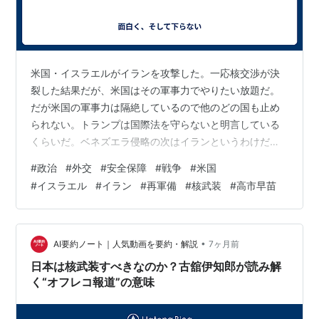
米国・イスラエルがイランを攻撃した。一応核交渉が決
裂した結果だが、米国はその軍事力でやりたい放題だ。
だが米国の軍事力は隔絶しているので他のどの国も止め
られない。トランプは国際法を守らないと明言している
くらいだ。ベネズエラ侵略の次はイランというわけだ。
最高指導者のハメネイ師も殺害した。 トランプもネタヤ
#
政治
#
外交
#
安全保障
#
戦争
#
米国
ニフもイランに地上部隊を派遣することはあるまい。そ
#
イスラエル
#
イラン
#
再軍備
#
核武装
#
高市早苗
れではイラク戦争の二の舞だからだ。イスラエルは人口
が少ないし、米国は海軍大国だから陸軍大国を兼ねられ
ない。内陸国を占領するのは米国でも失敗の可能性があ
るのだ。まさにイラク戦争がそうだった。 イランに対し
•
AI要約ノート｜人気動画を要約・解説
7ヶ月前
ては空爆とミサイルで体制転覆を狙い、民衆に新し…
日本は核武装すべきなのか？古舘伊知郎が読み解
く“オフレコ報道”の意味