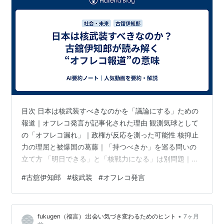
目次 日本は核武装すべきなのかを「議論にする」ための
報道｜オフレコ発言が記事化された理由 観測気球として
の「オフレコ漏れ」｜政権が反応を測った可能性 核抑止
力の理屈と被爆国の葛藤｜「持つべきか」を巡る問いの
立て方 「明日できる」と「核戦力になる」は別問題｜運
搬・法整備・世論形成にかかる時間 日本は核武装すべき
#
古舘伊知郎
#
核武装
#
オフレコ発言
なのかを「議論にする」ための報道｜オフレコ発言が記
事化された理由 ✅ 核武装のように国の根幹に関わる論点
は、オフレコであっても「国民が議論する材料」として
•
fukugen（福言）:出会い気づき変わるためのヒント
7ヶ月
報じる意義がある。 ✅ 一方で、ゴシップ化や個人攻撃に