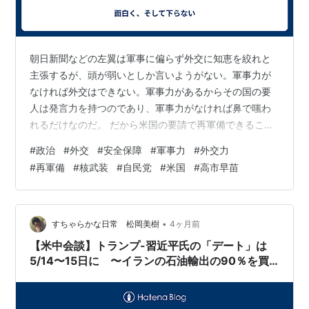
それは潜在敵国の国土に、耐えがたいほどの打撃
を与えられる兵力を常に保有していなければなら
朝日新聞などの左翼は軍事に偏らず外交に知恵を絞れと
ないということだ。
主張するが、頭が弱いとしか言いようがない。軍事力が
なければ外交はできない。軍事力があるからその国の要
http://www.ambafrance-
人は発言力を持つのであり、軍事力がなければ鼻で嗤わ
jp.org/IMG/pdf/Dissuation.pdf
れるだけなのだ。 だから米国の要請で再軍備できること
は国益に叶う。日本の陸海軍をを解体した米国の要求に
#
政治
#
外交
#
安全保障
#
軍事力
#
外交力
上記が核抑止の基本理念である。陸上配備ミサイルや航
より軍事力を強化できるのだから、支那、ロシア、北朝
#
再軍備
#
核武装
#
自民党
#
米国
#
高市早苗
鮮が喚いても蛙の面に小便だ。意味はない。 ～～引用こ
空機が先制攻撃に対して脆弱性を持つ以上、実際には潜
こから～～ www.sankei.com 【ワシントン＝本間英士】
水艦発射弾道ミサイル（SLBM）の開発と配備・運用を
中国が米ニューヨークの国連本部で連日にわたり日本批
行うまでがワンセットであると言える。
判を展開している。4月29日の核拡散防止条約（NPT）
•
すちゃらかな日常 松岡美樹
4ヶ月前
基本的に戦略原潜1隻だけでもMIRV化によって100発程
再検討会議では「日本が平和…
【米中会談】トランプ-習近平氏の「デート」は
度の弾頭を搭載することは可能であり、今のところ隠密
5/14〜15日に 〜イランの石油輸出の90％を買
行動中の戦略原潜を事前に発見して撃沈することも
*4
、
う中国はどう出る？
発射された弾道ミサイルを迎撃することも、いずれも非