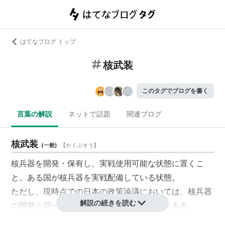
はてなブログ トップ
核武装
このタグでブログを書く
言葉の解説
ネットで話題
関連ブログ
核武装
(
一般
)
【
かくぶそう
】
核兵器を開発・保有し、実戦使用可能な状態に置くこ
と。ある国が核兵器を実戦配備している状態。
ただし、現時点での日本の政策論議においては、核兵器
解説の続きを読む
の開発と同一視されて用いられている嫌いもある。