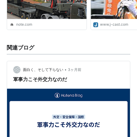
指す。
核抑止は、（先制核使用を放棄していない）超大国含め
ほぼすべての核保有国（および核保有を目指す大国）が
note.com
www.j-cast.com
確保しようとするものである。
核戦争であろうと、戦争は国益追求のために行われるも
のであり、したがって敵国主要都市・工業地帯に重大な
関連ブログ
損害を与える能力を保持しておれば、「核攻撃を仕掛け
る→敵国壊滅→報復で自国も壊滅→じゃあ核攻撃はやめ
•
面白く、そして下らない
3ヶ月前
よう」という図式が成立することになる。
軍事力こそ外交力なのだ
核抑止戦略が機能するためには、政治的な意思
（数量では表せない）だけでなく、以下の2つの条
件が必要になる。
敵国のミサイル攻撃に破壊されることのない核
兵器
つねに敵国の防衛を突破しうる核兵器