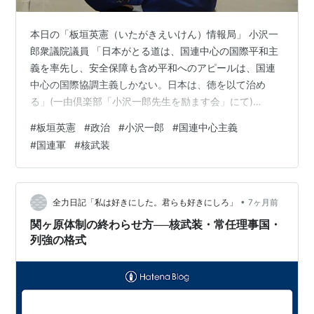
本日の「板垣英憲（いたがきえいけん）情報局」 小沢一
郎衆議院議員 「日本がとる道は、国連中心の国際平和主
義を率先し、安全保障も含め平和へのアピールは、国連
中心の国際協調主義しかない。日本は、徳を以て治め
る」(一由倶楽部「小沢一郎先生を励ます会」にて)
◆〔特別情報1〕 2025年12月19日夕、都内ホテルにて恒
#
板垣英憲
#
政治
#
小沢一郎
#
国連中心主義
例の小沢一郎衆議院議員を支持する有志の会「一由倶楽
#
国連軍
#
核武装
部」主催の「小沢一郎先生を励ます会」を開催、小沢一
郎衆議院議員から「日本のとる道」を歴史を交え自らの
強い「夢」として語った。 まずは冒頭の挨拶から紹介し
たい。「あらためまして皆さん、こんばんは。皆さんに
•
全力日記「私は好きにした。君らも好きにしろ」
7ヶ月前
は、昼のフォーラムから引き続いての方…
関ヶ原体制の終わらせ方──核武装・常任理事国・
列強の格式