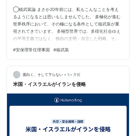
◯核武装論 まさか20年前には、私もこんなことを考え
るようになるとは思いもしませんでした。 多極化が進む
世界秩序において、その極になる条件として核武装が重
視されてきています。 多極型世界では、多様化社会ゆえ
の平等主義ではなく、独自の文明・自立した戦略、そし
て核兵器を備えた国だけが極になれる、とされていくよ
#
安保理常任理事国
#
核武装
うです。 これは、まず、ロシアが、極＝核武装という考
えの元、NATOを脅して、ウクライナに侵攻し、さらにイ
スラエルも核を口にしたわけです。アメリカの相次ぐ武
•
力行使も、核の力に支えられているのは、明らかです。
面白く、そして下らない
5ヶ月前
イランの体制変換に核を口実にしました。そして、フラ
米国・イスラエルがイランを侵略
ンスまでも核弾頭増強を。3/2 核兵器…