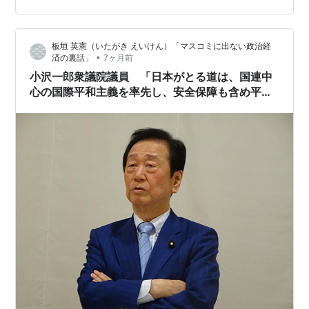
は、多極といいながら、極になれるかどうかで二分さ
れ、そうなれない国は、大国の属国になるようです。日
板垣 英憲（いたがき えいけん）「マスコミに出ない政治経
本は、独自に軍事的自立を確立し、極を目指すか、中国
•
済の裏話」
7ヶ月前
の傘下に入るかの選択を迫られそうです。 まるで、ペリ
小沢一郎衆議院議員 「日本がとる道は、国連中
ー来航時と同じか。 正直なところ、日本が極になる…
心の国際平和主義を率先し、安全保障も含め平和
へのアピールは、国連中心の国際協調主義しかな
い。日本は、徳を以て治める」(一由倶楽部「小沢
一郎先生を励ます会」にて)