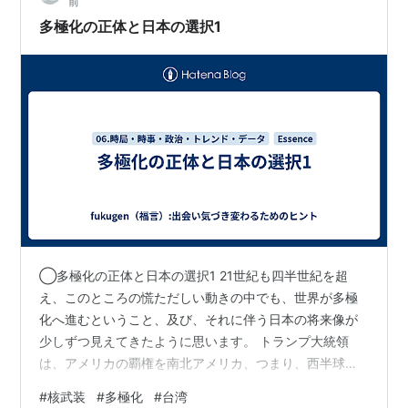
前
流すのではなく、論点を社会の討議に戻す扱い方が重
多極化の正体と日本の選択1
要。 政権中枢に近い人物が「日本も…
◯多極化の正体と日本の選択1 21世紀も四半世紀を超
え、このところの慌ただしい動きの中でも、世界が多極
化へ進むということ、及び、それに伴う日本の将来像が
少しずつ見えてきたように思います。 トランプ大統領
は、アメリカの覇権を南北アメリカ、つまり、西半球に
限定し、従来の同盟国への関与を縮小、そうなると、日
#
核武装
#
多極化
#
台湾
本は対米従属を維持できなくなります。 多極型世界で