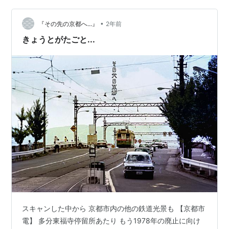
ルに打刻する代わりにキーホルダーを付けてもらったこ
•
と（これだと失くさない、エラい）、白バイのお兄さん
『その先の京都へ...』
2年前
にチェキで記念撮影してもらったこと。このくらいでし
きょうとがたごと...
ょうか。要するに、蒸気機関車に関する記憶が全く残っ
て…
スキャンした中から 京都市内の他の鉄道光景も 【京都市
電】 多分東福寺停留所あたり もう1978年の廃止に向け