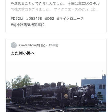
を進めることができませんでした。 今回は主にD52 468
号機の前面を弄りました。 マイクロエースのD52は全体
のプロポーションはマイクロエースにしては比較的良い
#
D52型
#
D52468
#
D52
#
マイクロエース
という評判ですが、細かなディテールとなると、おもち
#
梅小路蒸気機関車館
ゃ的で実機とはかなり違います。 まず、解放テコ。D52
の解放テコはもっと巾が狭いです。ということで解放テ
コ作り直し。何か流用できるパーツがないかと調べてみ
たのですが、見つからず、真鍮線で作ることにしまし
•
awatembowの日記
13年前
た。解放テコを留める留め具は配…
また梅小路へ