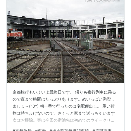
京都旅行もいよいよ最終日です。 帰りも夜行列車に乗る
ので夜まで時間はたっぷりあります。めいっぱい満喫し
ましょ～(^0^) 朝一番で行ったのは宅配便出し。 重い荷
物は持ち歩けないので、さくっと家まで送っちゃいます
次はお掃除。実は今回の宿泊先は初めてのウイークリー
マンション。 使いっ放しで良いホテルと違い、退去時に
#
京都旅行
#
東寺
#
梅小路蒸気機関車館
#
扇形車庫