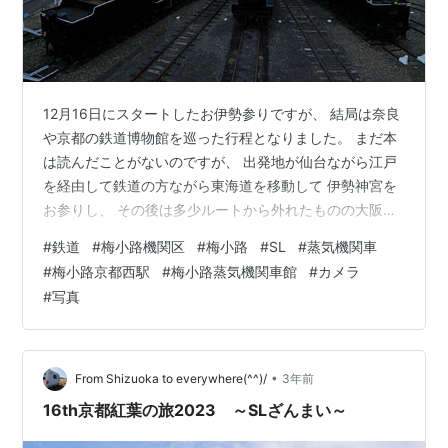
12月16日にスタートしたお伊勢参りですが、 結局は奈良
や京都の鉄道博物館を巡った行程となりました。 まだ本
は読んだことがないのですが、 出発地が仙台ながら江戸
を経由して鉄道の方ながら東海道を移動して 伊勢神宮を
お参りし、 その後は多少ルートから外れたものの大阪と
京都まで足を延ばすという まさに令和の東海道中膝栗毛
#
鉄道
#
梅小路機関区
#
梅小路
#
SL
#
蒸気機関車
といった旅となりました。 今夜は最終日の梅小路蒸気機
#
梅小路京都西駅
#
梅小路蒸気機関車館
#
カメラ
関車庫のカットをご覧頂いて〆とさせて頂きます。 閉園
#
写真
間際まで粘ったおかげで無人の園内を切り取れました。
キヤノン EOSR5での撮影 ランキング参加中鉄道 ランキ
ング参加中写真・カメラ ランキング参加中旅行
•
From Shizuoka to everywhere(^^)/
3年前
16th京都紅葉の旅2023 ～SLざんまい～