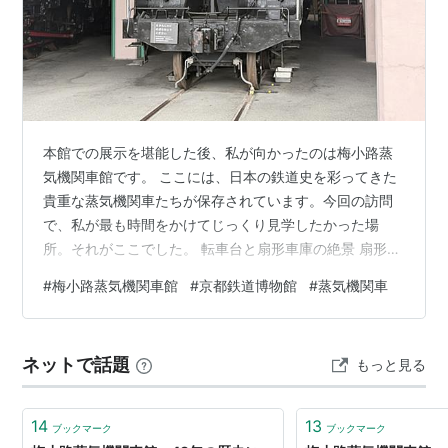
JR京都線
京都駅
から
京都市バス
で「梅小路公園前」下
車、徒歩約5分。または
嵯峨野線
丹波口駅
から徒歩約15
分。
主な展示車輌(動態保存機は○マーク付き)
国鉄8620形蒸気機関車
(8630)○
本館での展示を堪能した後、私が向かったのは梅小路蒸
気機関車館です。 ここには、日本の鉄道史を彩ってきた
国鉄9600形蒸気機関車
(9633)
貴重な蒸気機関車たちが保存されています。今回の訪問
国鉄B20形蒸気機関車
(B20-10)○
で、私が最も時間をかけてじっくり見学したかった場
国鉄C11形蒸気機関車
(C11-64)
所。それがここでした。 転車台と扇形車庫の絶景 扇形車
国鉄C51形蒸気機関車
(C51-239)○
庫のエリアに足を踏み入れた瞬間、息をのみました。 中
#
梅小路蒸気機関車館
#
京都鉄道博物館
#
蒸気機関車
国鉄C53形蒸気機関車
(C53-45)○
央には転車台。そこから放射状に広がる線路。そして、
その先には扇形の車庫が並んでいます。車庫の中には、
国鉄C55形蒸気機関車
(C55-1)
黒光りする蒸気機関車たちがずらりと並んでいるので
国鉄C56形蒸気機関車
(C56-160)○
ネットで話題
もっと見る
す。 この光景を目の当たりにすると、「これぞ蒸気機関
国鉄C57形蒸気機関車
(C57-1)○
車の聖地だ」と感じます。 曇り空の下、遠くには京都の
国鉄C58形蒸気機関車
(C58-1)○
山々が見えています。秋の緑がまだ残る景色と…
14
13
ブックマーク
ブックマーク
国鉄C59形蒸気機関車
(C59-164)