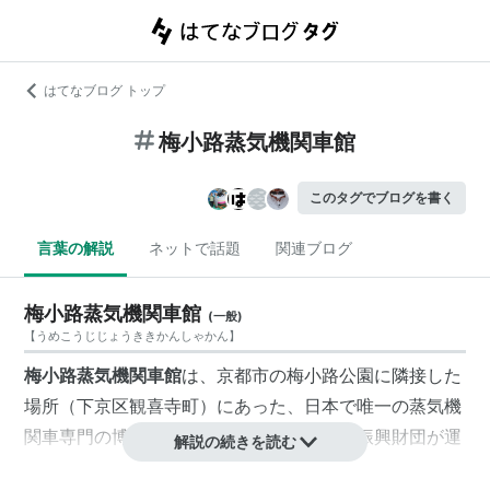
はてなブログ トップ
梅小路蒸気機関車館
このタグでブログを書く
言葉の解説
ネットで話題
関連ブログ
梅小路蒸気機関車館
(
一般
)
【
うめこうじじょうききかんしゃかん
】
梅小路蒸気機関車館
は、
京都市
の
梅小路公園
に隣接した
場所（
下京区
観喜寺町
）にあった、日本で唯一の蒸気機
関車専門の博物館。
公益財団法人
交通文化振興財団
が運
解説の続きを読む
営管理していた。