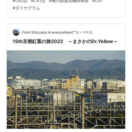
#
C62型
#
C51型
#
梅小路蒸気機関車館
#
C57
今夜は寝られるかなぁ。 なので今日は、駆け足報告で
#
ダイヤグラム
す。 SLスチーム号に乗って、約10分のショートトリップ
を楽しみました。 動画は、上が往路の途中から、下は復
路の全容です。 【トロッコ車両ですね】 【奥に新幹線、
手前にC62】 【この日は86…
•
From Shizuoka to everywhere(^^)/
4年前
15th京都紅葉の旅2022 ～まさかのDr.Yellow～