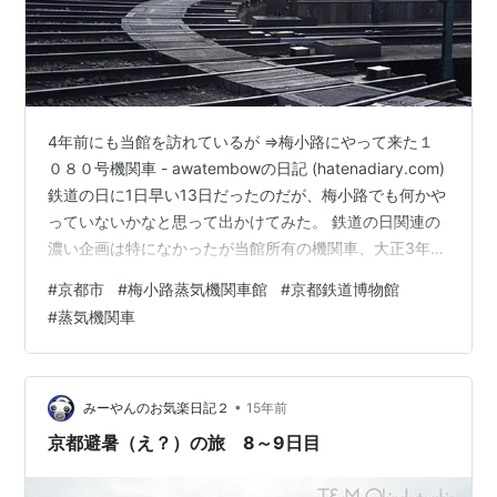
4年前にも当館を訪れているが ⇒梅小路にやって来た１
０８０号機関車 - awatembowの日記 (hatenadiary.com)
鉄道の日に1日早い13日だったのだが、梅小路でも何かや
っていないかなと思って出かけてみた。 鉄道の日関連の
濃い企画は特になかったが当館所有の機関車、大正3年製
8630号機と9633号機がともに数え年で100歳を迎える
#
京都市
#
梅小路蒸気機関車館
#
京都鉄道博物館
ため記念の屋外展示をしていた。 ８６３０＆９６３３ 普
#
蒸気機関車
段は扇形庫内に安置されているのが揃って出されてい
た。それぞれ記念HMがつけられている。キューロクのほ
うが庫外に出るのは珍しい。 キューロクのフォルム 公式
側からの側面、ハチロクと比べるとボイラーが…
•
みーやんのお気楽日記２
15年前
京都避暑（え？）の旅 8～9日目