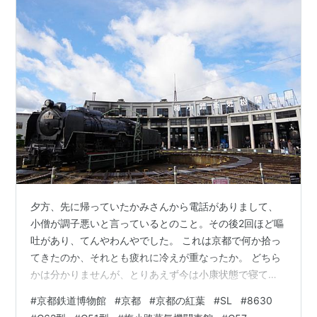
夕方、先に帰っていたかみさんから電話がありまして、
小僧が調子悪いと言っているとのこと。その後2回ほど嘔
吐があり、てんやわんやでした。 これは京都で何か拾っ
てきたのか、それとも疲れに冷えが重なったか。 どちら
かは分かりませんが、とりあえず今は小康状態で寝てい
ます。ただ、時々お腹がギュルギュルって鳴る音も聞こ
#
京都鉄道博物館
#
京都
#
京都の紅葉
#
SL
#
8630
えたりして。 とりあえず、明日の朝まで様子見ですね。