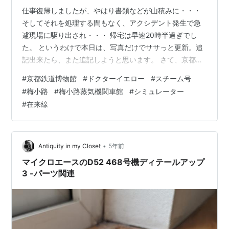
仕事復帰しましたが、やはり書類などが山積みに・・・
そしてそれを処理する間もなく、アクシデント発生で急
遽現場に駆り出され・・・ 帰宅は早速20時半過ぎでし
た。 というわけで本日は、写真だけでササっと更新。追
記出来たら、また追記しようと思います。 さて、京都鉄
道博物館の1階をめぐって2階へ行きました。 【特別展が
#
京都鉄道博物館
#
ドクターイエロー
#
スチーム号
開催されていました】 【運転マニュアルがこんなに】
#
梅小路
#
梅小路蒸気機関車館
#
シミュレーター
【これは高輪築堤じゃないですかね】 【こういうのが味
#
在来線
があっていいですよね】 【とりあえず地元付近を】 この
あと、休憩を兼ねてレストランへ。 【線路を見渡せる絶
好の位置に】 【こんな風景が見えるのですが】 こんなな
って外を撮影していたら、…
•
Antiquity in my Closet
5年前
マイクロエースのD52 468号機ディテールアップ
3 -パーツ関連