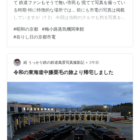
て 鉄道ファンもそうで無い市民も 慌てて写真を撮ってい
る時期 特に特徴的な場所では... 前にも市電の写真は掲載
していますが（1 2） 今回は当時のクルマも判る写真を
当時は今よりクルマは少ないものの そろそろ市電が“邪魔
#
昭和の京都
#
梅小路蒸気機関車館
者”にされ始めた頃 廃止の大きな要因 【梅小路】 梅小路
#
在りし日の京都市電
蒸気機関車館（現 京都鉄道博物館）も 当時はもっと”現
役機関区の一部”と言った感じ 扇形車庫内のSLよりも 傍
に停まるDL*1の方が気になって 近寄れもしないのに撮影
していました 両脇のキハ25型気動車やワム70…
•
続 うっかり鉄の鉄道風景写真撮影記
3年前
令和の東海道中膝栗毛の旅より帰宅しました