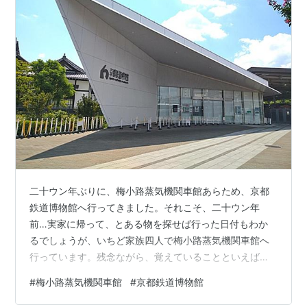
二十ウン年ぶりに、梅小路蒸気機関車館あらため、京都
鉄道博物館へ行ってきました。それこそ、二十ウン年
前…実家に帰って、とある物を探せば行った日付もわか
るでしょうが、いちど家族四人で梅小路蒸気機関車館へ
行っています。残念ながら、覚えていることといえば、
蒸気機関車をあしらった万年カレンダーをお土産に選ん
#
梅小路蒸気機関車館
#
京都鉄道博物館
だこと、記念メダル販売機で、私はメダルと隣の刻印機
で日付と名前を打刻（これが「とある物」）、妹はメダ