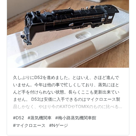
久しぶりにD52を進めました。とはいえ、さほど進んで
いません。今年は他の事で忙しくしており、蒸気にほと
んど手を付けられない状態。長らくここも更新出来てい
ません。 D52は安価に入手できるのはマイクロエース製
品しかなく、やはり今のKATOやTOMIXのものに比べる
と見栄えが劣ってしまうのは仕方なく。それに対し工作
#
D52
#
蒸気機関車
#
梅小路蒸気機関車館
の熱が今一つ上がらないのも、いま１つ進まないもう一
#
マイクロエース
#
Nゲージ
つの要因。ついつい放置してしまいがちです。 さて、先
日は、旋回窓（銀河モデル）の取り付け、逆転器カバー