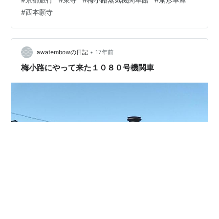
自分達で片付けなければなりません（その分お安いんで
#
西本願寺
すが） まぁ部屋には寝に帰るくらいだったので、そんな
に汚すわけでもなく、軽く掃除機をかけて終了 さぁ、部
屋の鍵を返却して、チェックアウト完了です♪ ↓ 京都駅
から徒歩で向かったのは東寺です。 新幹線に乗った時、
•
awatembowの日記
17年前
東寺の五重塔が見える度に「…
梅小路にやって来た１０８０号機関車