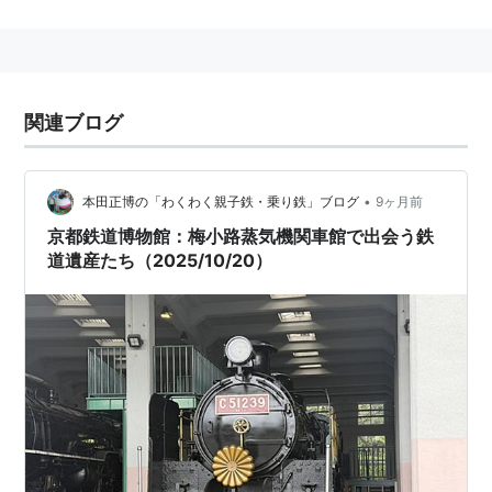
1972年に、日本の鉄道創業100年を記念して、「梅小路
機関区」の扇形車庫（重要文化財）を転用して開館し
た。
実物の蒸気機関車を実物の車庫で保存し、一部は可動状
関連ブログ
態（動態保存）で展示運転をおこなう。日本を代表する
蒸気機関車16形式18両が保存され、うち7両が動態保存
と、機関車の多さでは他を圧倒している。C57形とC56
•
本田正博の「わくわく親子鉄・乗り鉄」ブログ
9ヶ月前
形は「SLやまぐち号」として臨時運転し、C62形やD51
京都鉄道博物館：梅小路蒸気機関車館で出会う鉄
形は館内で「SLスチーム号」として乗車できる。
道遺産たち（2025/10/20）
そのほか山陰本線二条駅の旧駅舎を移設した資料展示室
もあり、蒸気機関車についてさまざまな知識を得られる
ようになっている。
2015年8月30日閉館。開館からの延べ来館者は848万
8350人。
2016年4月29日、
交通科学博物館
にあった資料、展示品
の一部を移設し、
京都鉄道博物館
として開館した。