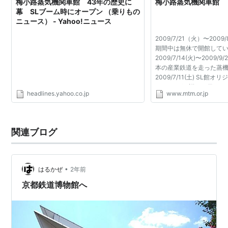
梅小路蒸気機関車館 43年の歴史に
梅小路蒸気機関車館
国鉄C61形蒸気機関車
(C61-2)○
幕 SLブーム時にオープン （乗りもの
ニュース） - Yahoo!ニュース
国鉄C62形蒸気機関車
(C62-1,C62-2○)
*1
2009/7/21（火）〜2009
国鉄D50形蒸気機関車
(D50-160)
期間中は無休で開館して
国鉄D51形蒸気機関車
(D51-1、D51-200○)
2009/7/14(火)〜2009/
本の産業鉄道を走った蒸
国鉄D52形蒸気機関車
(D52-468)
2009/7/11(土) SL館
GETしよう! 詳しい日程
headlines.yahoo.co.jp
www.mtm.or.jp
ご覧ください 夏休みイベン
*1
:
2号機は通称スワローエンゼル
もしろ・ふしぎ体験」を
関連ブログ
•
はるかぜ
2年前
京都鉄道博物館へ