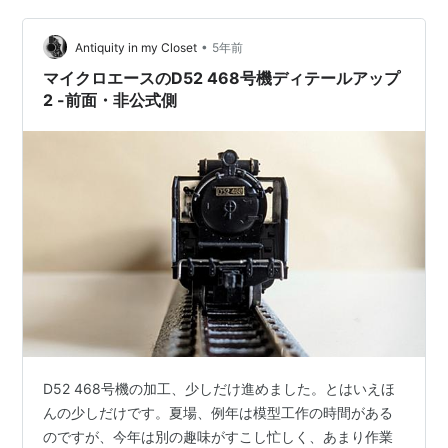
（銀河モデル）の取り付け、給油管カバー（銀河モデ
ル）の取り付け、耐寒型逆止弁（銀河モデル）の取り付
•
Antiquity in my Closet
5年前
けというところをざざっとやってみました…
マイクロエースのD52 468号機ディテールアップ
2 -前面・非公式側
D52 468号機の加工、少しだけ進めました。とはいえほ
んの少しだけです。夏場、例年は模型工作の時間がある
のですが、今年は別の趣味がすこし忙しく、あまり作業