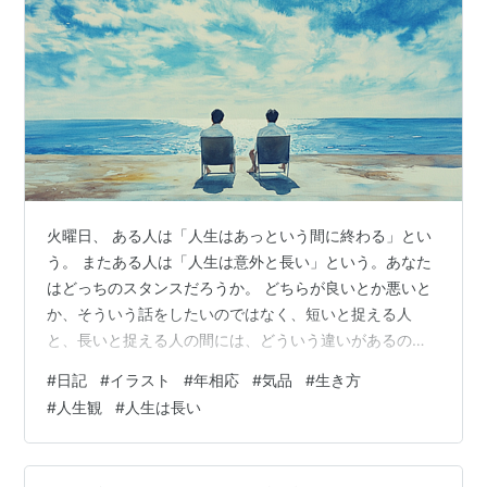
火曜日、 ある人は「人生はあっという間に終わる」とい
う。 またある人は「人生は意外と長い」という。あなた
はどっちのスタンスだろうか。 どちらが良いとか悪いと
か、そういう話をしたいのではなく、短いと捉える人
と、長いと捉える人の間には、どういう違いがあるの
か。それを考えたい。その際に一つのキーワードとなる
#
日記
#
イラスト
#
年相応
#
気品
#
生き方
のが、年相応という言葉だと思う。 実は最近、僕の周囲
#
人生観
#
人生は長い
で、人生に対する価値観が変わったと教えてくれた人が
いた。 ちょうど今年63歳を迎えるその人は、今年に入っ
て次々と体に不調が現れていた。まずは帯状疱疹。次に