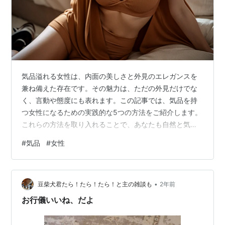
気品溢れる女性は、内面の美しさと外見のエレガンスを
兼ね備えた存在です。その魅力は、ただの外見だけでな
く、言動や態度にも表れます。この記事では、気品を持
つ女性になるための実践的な5つの方法をご紹介します。
これらの方法を取り入れることで、あなたも自然と気品
ある女性に変わることができるでしょう。 1. 自信を持
#
気品
#
女性
ち、自分を大切にする「気品のある女性は、自分自身に
対して自信を持ち、自分を大切にすることから始まりま
す。」自分に自信を持つことで、自然と姿勢や言動に気
•
品が表れます。自分の長所を認識し、自分に合ったスタ
豆柴犬君たら！たら！たら！と主の雑談も
2年前
イルやメイクを見つけることで、自信を深めましょう。
お行儀いいね、だよ
また、自己評価を高めるために、定期的に自分の…