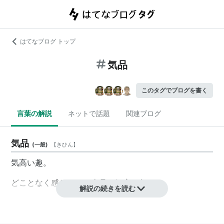
はてなブログ トップ
気品
このタグでブログを書く
言葉の解説
ネットで話題
関連ブログ
気品
(
一般
)
【
きひん
】
気高い趣。
どことなく感じられる上品で気高い趣。
解説の続きを読む