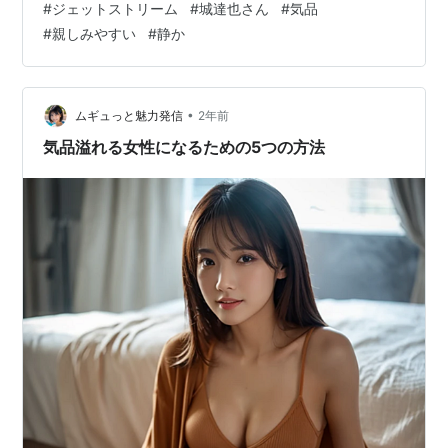
#
ジェットストリーム
#
城達也さん
#
気品
#
親しみやすい
#
静か
•
ムギュっと魅力発信
2年前
気品溢れる女性になるための5つの方法