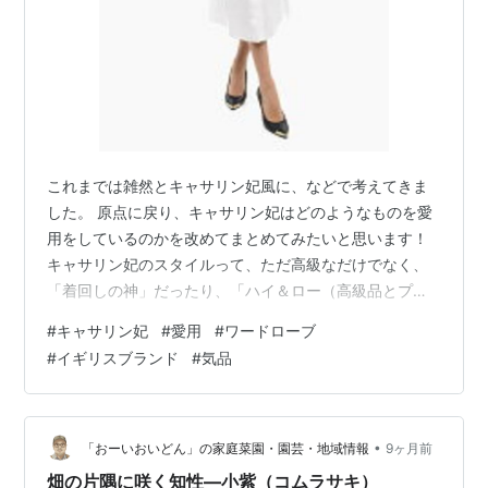
これまでは雑然とキャサリン妃風に、などで考えてきま
した。 原点に戻り、キャサリン妃はどのようなものを愛
用をしているのかを改めてまとめてみたいと思います！
キャサリン妃のスタイルって、ただ高級なだけでなく、
「着回しの神」だったり、「ハイ＆ロー（高級品とプチ
プラ）」の組み合わせが本当に上手で、私たちの通勤コ
#
キャサリン妃
#
愛用
#
ワードローブ
ーデのヒントが詰まっていると思いませんか？ 長年愛用
#
イギリスブランド
#
気品
されているとされる「鉄板ブランド」をカテゴリー別に
まとめてみました！ あまり画像をうまく探せませんでし
たが読み物として雰囲気だけでも伝われば。 1. 【勝負
服】ここぞという時のロイヤル・エレガンス 大切な会議
•
「おーいおいどん」の家庭菜園・園芸・地域情報
9ヶ月前
やプレゼン、お呼ばれシーンで参考にし…
畑の片隅に咲く知性—小紫（コムラサキ）