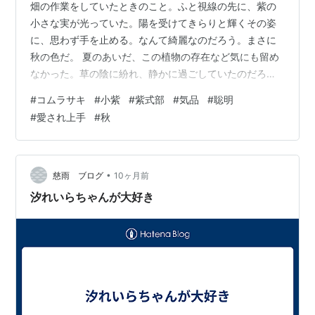
畑の作業をしていたときのこと。ふと視線の先に、紫の
小さな実が光っていた。陽を受けてきらりと輝くその姿
に、思わず手を止める。なんて綺麗なのだろう。まさに
秋の色だ。 夏のあいだ、この植物の存在など気にも留め
なかった。草の陰に紛れ、静かに過ごしていたのだろ
う。それが今、涼しい風が吹きはじめ、朝晩の空気が冷
#
コムラサキ
#
小紫
#
紫式部
#
気品
#
聡明
たく感じられる頃になって、ひときわ鮮やかに姿を現し
#
愛され上手
#
秋
た。 調べてみると、「小紫（コムラサキ）」という名だ
と知った。よく似た「紫式部」という植物もあるが、こ
れはその近縁で、より小さく、枝いっぱいに実をつけ
る。控えめながらも気品があり、どこか楚々とした美し
•
慈雨 ブログ
10ヶ月前
さを感じる。 小紫の花言葉は、「知性」「聡明」「気…
汐れいらちゃんが大好き