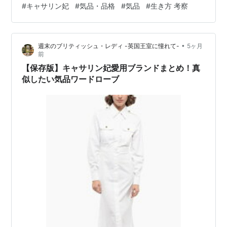
#
キャサリン妃
#
気品・品格
#
気品
#
生き方 考察
い」と願う私たちが、まず最初に取り入れるべき「気
品・ファッション・マインド」の心得をまとめました。
1. 【Fashion】「自分に似合う」を知り、美しく整える
•
週末のブリティッシュ・レディ -英国王室に憧れて-
5ヶ月
キャサリン妃のスタイルには、常に「清潔感」と「サイ
前
ズ感」への徹底したこだわりがあります。 ジャストサイ
【保存版】キャサリン妃愛用ブランドまとめ！真
ズを追求する： 彼女の服は、どれ…
似したい気品ワードローブ