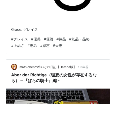
Grace. グレイス
#
グレイス
#
優美
#
優雅
#
気品
#
気品・品格
#
上品さ
#
恵み
#
恩恵
#
天恵
•
mathichenの酔いどれ日記【Hatena版】
3年前
Aber der Richtige（理想の女性が存在するな
ら）～『ばらの騎士』編～