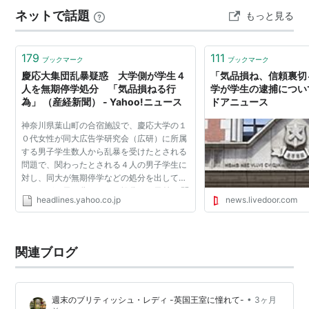
外巻きに逃がす： 顔周りは外側に流すことで、表情を明
ネットで話題
もっと見る
るく、知的な印象に見せます。 2. 知的で華やか「ハーフ
アップ・スタイル」 …
179
111
ブックマーク
ブックマーク
慶応大集団乱暴疑惑 大学側が学生４
「気品損ね、信頼裏切
人を無期停学処分 「気品損ねる行
学が学生の逮捕について
為」 （産経新聞） - Yahoo!ニュース
ドアニュース
神奈川県葉山町の合宿施設で、慶応大学の１
０代女性が同大広告学研究会（広研）に所属
する男子学生数人から乱暴を受けたとされる
問題で、関わったとされる４人の男子学生に
対し、同大が無期停学などの処分を出してい
たことが４日、分かった。処分は３日付。 問
headlines.yahoo.co.jp
news.livedoor.com
題をめぐっては、未成年者に飲酒を強要して
いたなどとして、...
関連ブログ
•
週末のブリティッシュ・レディ -英国王室に憧れて-
3ヶ月