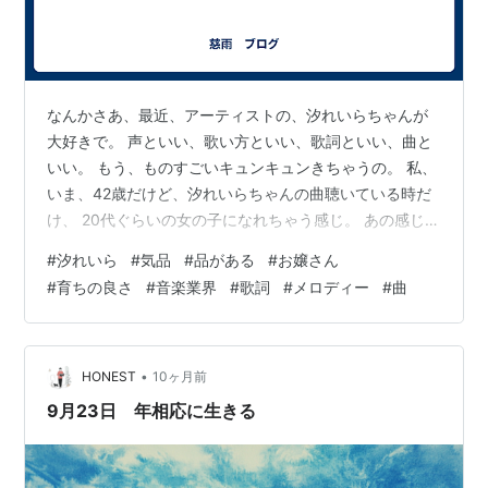
なんかさあ、最近、アーティストの、汐れいらちゃんが
大好きで。 声といい、歌い方といい、歌詞といい、曲と
いい。 もう、ものすごいキュンキュンきちゃうの。 私、
いま、42歳だけど、汐れいらちゃんの曲聴いている時だ
け、 20代ぐらいの女の子になれちゃう感じ。 あの感じが
たまらないんだよねぇ。 あのYUIちゃんにも似ている感
#
汐れいら
#
気品
#
品がある
#
お嬢さん
じだよねぇ。声。 可愛くて透き通っていて。綺麗で。 も
#
育ちの良さ
#
音楽業界
#
歌詞
#
メロディー
#
曲
う、乙女全開な所が好みです。 私が男だったら、れいら
ちゃんをギューって抱きしめたくなっちゃうくらいのお
もい。 私が男だったら、れいらちゃんにほれているよ(
´∀｀ ) だって、大好きだもん。 歌詞、メロディー、ボー
•
HONEST
10ヶ月前
カルの調和がよ…
9月23日 年相応に生きる