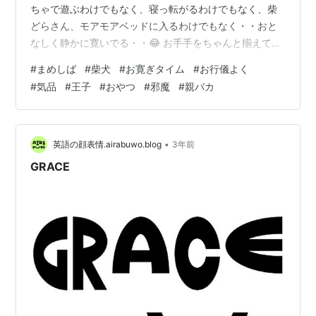
ちゃで遊ぶわけでもなく、寝っ転がるわけでもなく、柴
どらさん、モアモアベッドに入るわけでもなく・・おと
なしく静かに寛いでる・・😂 お手手をちゃんと揃えてな
んてお行儀がいいんだ・・さすが王子。気品があります
#
まめしば
#
柴犬
#
お寛ぎタイム
#
お行儀よく
（親バカ うっとおしい発言😅） あまりにも素敵な姿なの
#
気品
#
王子
#
おやつ
#
邪魔
#
親バカ
でバシャバシャ連写していると・・ 何かくれるの？うっ
としいんだけど・・？と言いたげに立ち上がってこっち
を凝視💦 せっかくの寛ぎタイムなのに、邪魔をしてしま
った・・😓 ここまでしておいて何にも差し上げないわけ
•
英語の顔表情.airabuwo.blog
3年前
にもいかず、ちょろっとおやつをご賞味頂…
GRACE