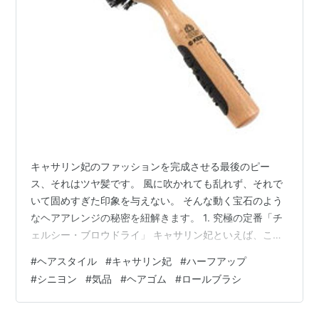
キャサリン妃のファッションを完成させる最後のピー
ス、それはツヤ髪です。 風に吹かれても乱れず、それで
いて固めすぎた印象を与えない。 そんな動く宝石のよう
なヘアアレンジの秘密を紐解きます。 1. 究極の定番「チ
ェルシー・ブロウドライ」 キャサリン妃といえば、この
豊かに波打つダウンスタイル。 特徴： 根元から立ち上が
#
ヘアスタイル​
#
キャサリン妃
#
ハーフアップ
ったボリュームと、毛先の大きなカール。 キャサリン妃
#
シニヨン
#
気品
#
ヘアゴム
#
ロールブラシ
風のコツ： 「面」のツヤを出す： オイルやバームでパサ
つきを抑え、鏡のようなツヤ（天使の輪）を作ります。