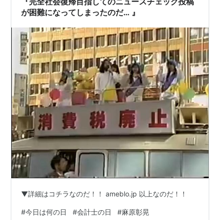
『完全社会復帰目指してのニュースチェック投稿
を支持してきたが、今回の事件が起こっ…
が困難になってしまったのだ… 』
▼詳細はコチラなのだ！！ ameblo.jp 以上なのだ！！
#
今日は何の日
#
会計士の日
#
麻原彰晃