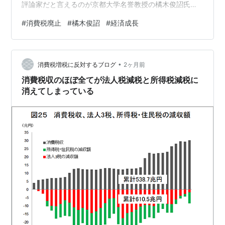
評論家だと言えるのが京都大学名誉教授の橘木俊詔氏で
ある。 彼は著書『貧困大国ニッポンの課題』の中で、
#
消費税廃止
#
橘木俊詔
#
経済成長
「デンマークは社会保障財源のほとんどを消費税でまか
なっており、他の国々のように社会保険料を納めること
のできない低所得者を福祉の世界から排除しない仕組み
•
になっている。中長期的な国家戦略として、デンマーク
消費税増税に反対するブログ
2ヶ月前
型の社会保障制度を段階的に目指していくことは企業と
消費税収のほぼ全てが法人税減税と所得税減税に
家族が個人を支えられなくなった現在の日本にとって…
消えてしまっている