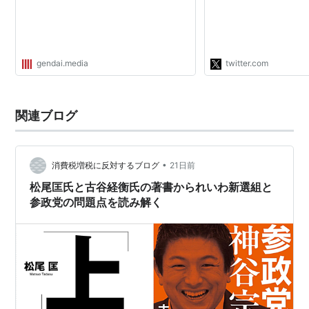
賃金上げます、カルト
す」という政府がいい
か。どれもやらないの
だけど。"
gendai.media
twitter.com
関連ブログ
•
消費税増税に反対するブログ
21日前
松尾匡氏と古谷経衡氏の著書かられいわ新選組と
参政党の問題点を読み解く