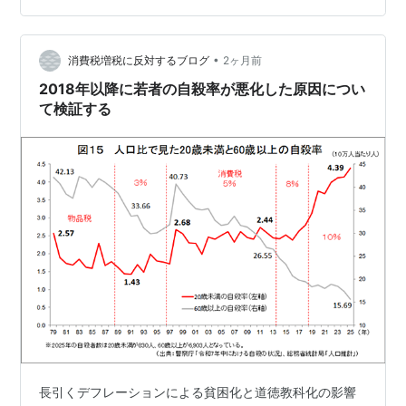
る。年収2500万円以上の高所得者の男性は2012年の7万
4603人から2024年の16万1161人まで2.16倍も増加して
•
いて、一部の富裕層が60～64歳男性の平均年収を引き上
消費税増税に反対するブログ
2ヶ月前
げている可能性もあるだろう（図21を…
2018年以降に若者の自殺率が悪化した原因につい
て検証する
長引くデフレーションによる貧困化と道徳教科化の影響