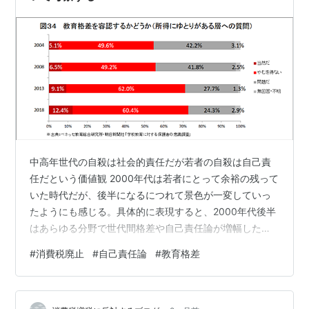
中高年世代の自殺は社会的責任だが若者の自殺は自己責
任だという価値観 2000年代は若者にとって余裕の残って
いた時代だが、後半になるにつれて景色が一変していっ
たようにも感じる。具体的に表現すると、2000年代後半
はあらゆる分野で世代間格差や自己責任論が増幅したと
言えるのではないだろうか。 2000年代後半以降の自己責
#
消費税廃止
#
自己責任論
#
教育格差
任論を象徴するのが2008年6月8日に発生した秋葉原通り
魔事件である。この事件は犯人がトラックで赤信号を無
視して通行人5人を次々と跳ねた上、トラックから降車し