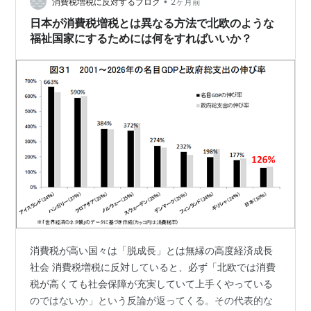
•
て通行人や警察官ら17人をダガーナイフで刺した。一連
消費税増税に反対するブログ
2ヶ月前
の事件によって7人が死亡、10人が重軽傷を負った。犯人
日本が消費税増税とは異なる方法で北欧のような
は幼少期に母親から虐…
福祉国家にするためには何をすればいいか？
消費税が高い国々は「脱成長」とは無縁の高度経済成長
社会 消費税増税に反対していると、必ず「北欧では消費
税が高くても社会保障が充実していて上手くやっている
のではないか」という反論が返ってくる。その代表的な