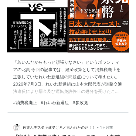
「若いんだからもっと頑張りなさい」というボランティ
アの叱責 今回の記事では、経済政策として消費税廃止を
主張していたれいわ新選組の問題点について考えたい。
2026年7月3日、れいわ新選組は山本太郎代表が道路交通
法違反により罰金及び運転免許停止の処分を受けたこと
を踏まえ、党は山本代表に対して幹事長による厳重注意
#
消費税廃止
#
れいわ新選組
#
参政党
の処分を行った。党としては本件を重く受け止めると共
に、代表に対し法令遵守及び安全運転の徹底を改めて求
め、再発防止に努めていくと発表していた。その後、7月
•
9日の記者会見で山本太郎氏はれいわ新選組の代表を辞任
佐渡んデス＠宅建受けろと言われたのだ！！
1ヶ月前
している。 私は今まで消費税廃止を求めてれいわ新選組