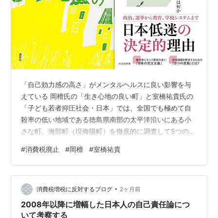
「自己効力感の高さ」がメンタルヘルスに良い影響を与
えている 岡檀氏の「生き心地の良い町」と室橋祐貴氏の
「子ども若者抑圧社会・日本」では、全国でも極めて自
殺率の低い地域である徳島県南部の太平洋沿いにある小
さな町、海部町（現海陽町）を徹底的に調査して5つの自
殺予防因子をまとめている。 その中で特に印象に残った
#
消費税廃止
#
岡檀
#
室橋祐貴
のが「自己効力感（自分は社会に何らかの影響を与えら
れるという感覚）が強く、主体的に社会活動に関わるこ
と」である。日本財団が2019年9～10月に9ヵ国の18歳
•
を対象に実施した調査によれば、「自分の行動で、国や
消費税増税に反対するブログ
2ヶ月前
社会を変えられると思う」と答えた割合はインドが
2008年以降に増幅した日本人の自己責任論につ
83.4％、インドネシアが68.2％、ア…
いて考察する