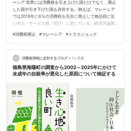
ーシア 世界には消費税を引き上げた国だけでなく、廃止
した国や引き下げた国も存在する。例えば、マレーシア
では2018年に6％の消費税を完全に廃止して物品税に近
い売上・サービス税（SST）に戻している。経済評論家
の高橋洋一氏や元衆議院議員の枝野幸男氏はマレーシア
#
消費税廃止
#
マレーシア
#
トラスショック
の消費税廃止を失敗だったと言い張っているが、過去25
年間の政府歳入の推移を見るとマレーシアは2001年の
916.3リンギットから2026年の4188.2リンギットまで約
•
4.57倍まで増加しているのに対し、日本は2001年の
消費税増税に反対するブログ
1ヶ月前
154.2兆円から2026年の241.0兆円まで約1.56倍の増加…
徳島県海陽町の調査から2002～2025年にかけて
未成年の自殺率が悪化した原因について検証する