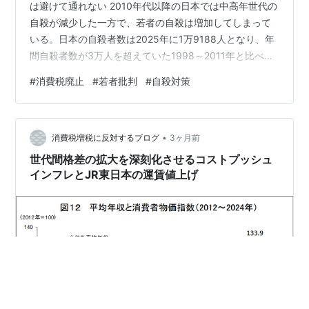
は避けて通れない 2010年代以降の日本では中高年世代の
自殺が減少した一方で、若者の自殺は増加してしまって
いる。日本の自殺者数は2025年に1万9188人となり、年
間自殺者数が3万人を超えていた1998～2011年と比べる
とやや減少している。だが、私はこれにはカラクリがあ
#
消費税廃止
#
若者批判
#
自殺対策
ると思っている。 まず、人口比で見た60歳以上の自殺率
は1998年に10万人当たり40.73人にものぼっていたが、
最新の2025年には15.69人まで27年間で半分以下に減少
•
している。近年自殺者が減ったと言われるのは、明らか
消費税増税に反対するブログ
3ヶ月前
に中高年世代の自殺者数が減少したことが理由だろう。
世代間格差の拡大を深刻化させるコストプッシュ
中高…
インフレとJR東日本の運賃値上げ