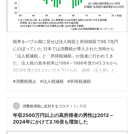
税率をバブル期に戻せば法人税収と所得税収で98.7兆円
にのぼっていた 日本では消費税が導入された当時から
「法人税減税」と「所得税減税」が急速に行われてき
た。法人税の基本税率は1984～1986年度の43.3％から
2018年度の23.2％に引き下げられ、国税（法人税）と地
方税（法人住民税、法人事業税）を合わせた法人実効税
#
消費税廃止
#
法人税減税
#
所得税減税
率は、1984～1986年度の52.92％から2018年度の
29.74％まで引き下げられている。 所得税についても
1974～1983年は最高税率が75％、刻みが19段階だった
•
ものを1999～2006年には最高税率が37％、刻みが4段階
消費税増税に反対するブログ
2ヶ月前
まで引き下げていた。所得税の大幅な簡素化が行わ…
年収2500万円以上の高所得者の男性は2012～
2024年にかけて2.16倍も増加した