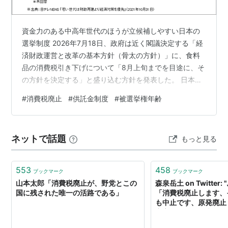
資金力のある中高年世代のほうが立候補しやすい日本の
選挙制度 2026年7月18日、政府は近く閣議決定する「経
済財政運営と改革の基本方針（骨太の方針）」に、食料
品の消費税引き下げについて「8月上旬までを目途に、そ
の方針を決定する」と盛り込む方針を発表した。 日本経
済は1990年代から約30年間低迷を続けているにも関わら
#
消費税廃止
#
供託金制度
#
被選挙権年齢
ず消費税廃止が進まない理由について、私は選挙にお金
が掛かり過ぎることも大きいのではないかと思ってい
る。選挙によって金額が異なるが、日本では立候補する
ネットで話題
もっと見る
ためには供託金を出さなければならない。一定の得票率
を獲得できれば戻ってくるお金だが、国政選挙では選挙
区で300万円、比例代表で600万…
553
458
ブックマーク
ブックマーク
山本太郎「消費税廃止が、野党とこの
森泉岳土 on Twitte
国に残された唯一の活路である」
「消費税廃止します、
も中止です、原発廃止
充実させます、夫婦別
性婚認めます、法人税