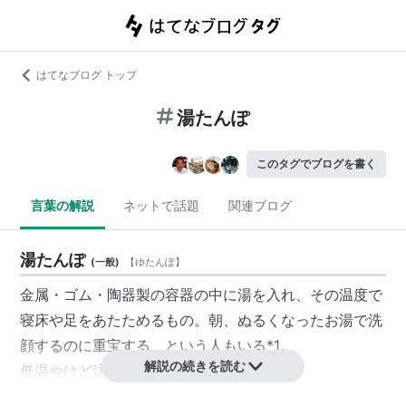
はてなブログ トップ
湯たんぽ
このタグでブログを書く
言葉の解説
ネットで話題
関連ブログ
湯たんぽ
(
一般
)
【
ゆたんぽ
】
金属・
ゴム
・陶器製の容器の中に湯を入れ、その温度で
寝床や足をあたためるもの。朝、ぬるくなったお湯で洗
顔するのに重宝する、という人もいる
*1
。
解説の続きを読む
低温やけど注意。