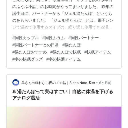
のふうふ小話」のお時間がやってまいりました。 昨年の
誕生日に、パートナーから「ジェル湯たんぽ」というも
のをもらいました。 「ジェル湯たんぽ」とは、電子レン
ジで温めて使用するタイプの、繰り返し使用できる湯た
んぽのこと。 私は年中からだが冷えている、生粋の冷え
#
同性カップル
#
同性ふうふ
#
同性パートナー
性。 寒い……布団が冷たい… ……足、ちょっと入れよう
#
同性パートナーとの日常
#
湯たんぽ
か？ 夜は布団の中が冷たすぎて眠れず、人間湯たんぽの
#
湯たんぽおすすめ
#
湯たんぽで快眠
#
快眠アイテム
パートナーに布団を温めてもらって眠りについている
#
冬の快眠グッズ
#
冬の快適アイテム
日々でした。 しかし、この「ジェル湯たんぽ」が来てか
らというもの、生活が一変。寝る少し前に湯たんぽをレ
ンジで温め、布団の中に仕込んでおくと、…
•
羊さんの眠れない夜のメモ帖｜Sleep Note 🐏💤
6ヶ月前
♨️ 湯たんぽって実はすごい｜自然に体温を下げる
アナログ温活