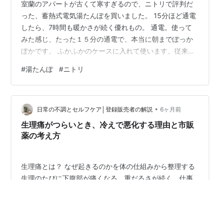
室蘭のアパートが古くて寒すぎるので、ニトリで評判だ
った、蓄熱式電気湯たんぽを買いました。 15分ほど通電
したら、7時間も暖かさが続く優れもの。 通電。使って
みた感じ、たった１５分の通電で、本当に朝までぽっか
ぽかです。 ふかふかのケースに入れて使います。従来の
湯たんぽと違い、適度な暖かさがずっと持続するので、
#
湯たんぽ
#
ニトリ
火傷するほど熱くはないし、朝にはぬるくなるとかない
し、とても快適。また、ふっかふかのぬくぬくなので、
にゃんこちゃんを抱いて寝ているような心地よさ。ニト
•
リの店頭販売はしておらず、ニトリオンライン限定で
日常の不調とセルフケア│登録販売者の解説
6ヶ月前
す。 ケースには手を入れて温めるポケットもついていま
生理痛がつらいとき、冷えで悪化する理由と市販
す。夜寝るときはもちろん、職場にも持って行…
薬の考え方