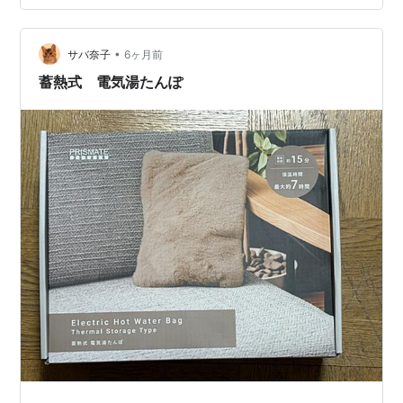
「温度の魔法」🌙 手足は熱を逃がすための「ラジエータ
ー」🔍 湯たんぽを「眠りの道具」に変えるコツ🌱 ① 布
•
団に入る「少し前」にセットする 🛏️ ② 足を「直接」乗
サバ奈子
6ヶ月前
せ続けない 👣 ③ 安全のための「距離感」を大切に ⚠️
蓄熱式 電気湯たんぽ
📝…