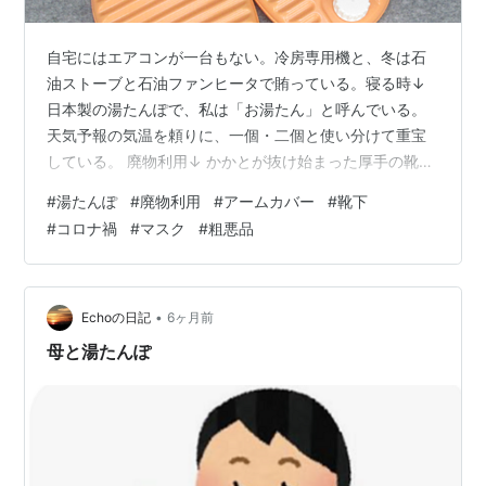
自宅にはエアコンが一台もない。冷房専用機と、冬は石
油ストーブと石油ファンヒータで賄っている。寝る時↓
日本製の湯たんぽで、私は「お湯たん」と呼んでいる。
天気予報の気温を頼りに、一個・二個と使い分けて重宝
している。 廃物利用↓ かかとが抜け始まった厚手の靴下
を切って、アームカバーにして寝る。手首が出ていると
#
湯たんぽ
#
廃物利用
#
アームカバー
#
靴下
寒いので、我ながらのアイデアに感心しています。 中国
#
コロナ禍
#
マスク
#
粗悪品
製↓ コロナ禍の折り、二回目に無料で配布されたマスク
です。装着したまま寝るが、慣れているためか苦しいと
感じたことはない。個人的な意見として、耳ひもの具合
や大きさが私の顔にフィットせず。欲をかいて１００枚
•
Echoの日記
6ヶ月前
もいただいたので、工夫をして使っている😄…
母と湯たんぽ