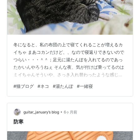
冬になると、私の布団の上で寝てくれることが増えるカ
イちゃ まあコカンだけど、、なので寝返りできないので
つらい・・・＾＾；足元に湯たんぽを入れてるのであっ
たかいんやろうねぇ そんな夜、気が付けば乗ってるのは
ミイちゃんそういや、さっき入れ替わったような感じが
したわ＾＾；カイちゃは追い出されたのか譲ったのか 昨
#
猫ブログ
#
ネコ
#
湯たんぽ
#
一緒寝
夜はそこで寝てたんか？まあ、そこも電気マットがある
から大丈夫よね 別夜、布団を敷いて髪の毛を乾かして戻
ってくると早々、布団の上にカイちゃ（いつもは私が寝
•
てから乗ってくる） 先に乗られると布団に入りにくいん
guitar_january’s blog
6ヶ月前
やけど・・・ミイちゃんに取られる前に確保したんか
防寒
な？ まあ、取られてる時もある そんな感じ…