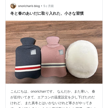
ティンではない方も いらっしゃるでしょうし 忙しすぎて
•
そもそもお湯に浸かる時間がない！という方も お身体見
onorichan’s blog
5ヶ月前
守り隊の東としてはできれば お風呂浸かってほしいなぁ
冬と春のあいだに取り入れた、小さな習慣
とは思うのです…
こんにちは、onorichanです。 なんだか、また寒い。 春
が近付いてきて、エアコンの温度設定を少し下げたのだ
けれど、 また真冬とはいかないけれど寒さがやってき