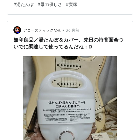
では私が行くと手作りの料理を用意して待っていてくれ
#
湯たんぽ
#
母の優しさ
#
実家
た母が、あまり料理をしなくなった。母は私の弟一家と
一緒に暮らしているが、二階に弟一家、一階は母が一人
でというように台所は完全に分けて生活している。母は
•
若い頃お姑さんとの関係で苦労をしたので、弟が同居を
アコースティックな夜
6ヶ月前
申し出たとき「お勝手は別々」という条件で受け入れ
無印良品／湯たんぽ＆カバー、先日の特養面会つ
た。 それ以来ずっと、母は自分で料理をして私が訪ね…
いでに調達して使ってるんだね：D