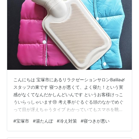
こんにちは 宝塚市にあるリラクゼーションサロンBalila🌿
スタッフの東です 寝つきが悪くて、よく寝た！という実
感がなくてなんだかしんどいんです というお客様けっこ
ういらっしゃいます😢 考え事がぐるぐる頭のなかでめぐ
って目が冴えちゃうタイプ わかっていてもスマホを眺め
ちゃうタイプ いろんな方がおられますが 布団の中で手足
#
宝塚市
#
湯たんぽ
#
冷え対策
#
寝つきが悪い
の冷えが気になって なかなか寝付けないという方が割と
多いんです お風呂に入ってすぐに布団へ直行というルー