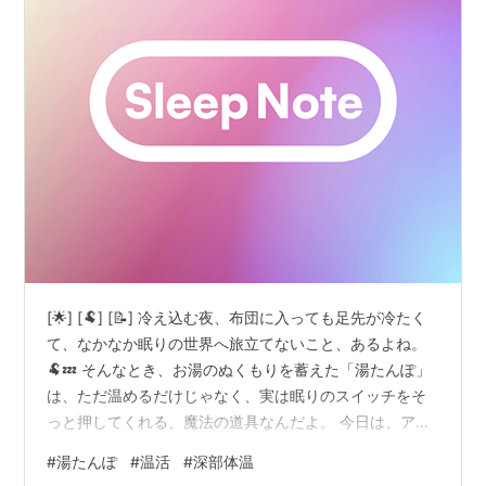
[🌟] [🐏] [📝] 冷え込む夜、布団に入っても足先が冷たく
て、なかなか眠りの世界へ旅立てないこと、あるよね。
🐏💤 そんなとき、お湯のぬくもりを蓄えた「湯たんぽ」
は、ただ温めるだけじゃなく、実は眠りのスイッチをそ
っと押してくれる、魔法の道具なんだよ。 今日は、アナ
ログだけど最強の味方、湯たんぽの秘密を僕のノートか
#
湯たんぽ
#
温活
#
深部体温
らお裾分けするね。 [/📝] [🌙] 眠りのスイッチを入れる