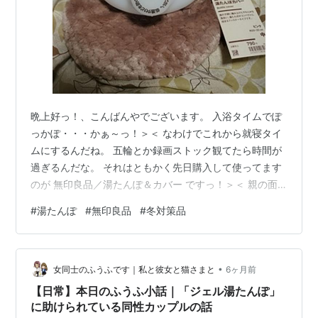
晩上好っ！、こんばんやでございます。 入浴タイムでぽ
っかぽ・・・かぁ～っ！＞＜ なわけでこれから就寝タイ
ムにするんだね。 五輪とか録画ストック観てたら時間が
過ぎるんだな。 それはともかく先日購入して使ってます
のが 無印良品／湯たんぽ＆カバー ですっ！＞＜ 親の面
会で特養に行く途中で見つけたもので さっそく使ってま
#
湯たんぽ
#
無印良品
#
冬対策品
すっ！＞＜ 先日、「りぼん」さんから湯たんぽい～よぉ
～と言われ バス待ちの間にモールをうろついてると無印
料品があり ちょろっと覗いてみるとあったもので購入し
•
たわけです。 これでなんとか 非情な寒さの三日間を乗り
女同士のふうふです｜私と彼女と猫さまと
6ヶ月前
切れたわけで またひとつ冬対策品が増えたのでありま
【日常】本日のふうふ小話｜「ジェル湯たんぽ」
ふ。 んぢゃ、就寝タイムで…
に助けられている同性カップルの話