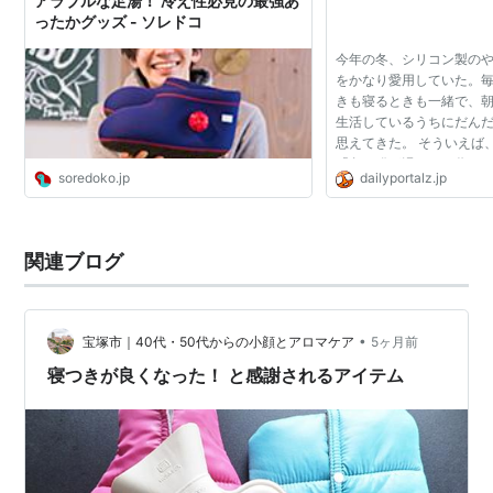
アラブルな足湯！ 冷え性必見の最強あ
ったかグッズ - ソレドコ
今年の冬、シリコン製の
をかなり愛用していた。
きも寝るときも一緒で、
生活しているうちにだん
思えてきた。 そういえば
「冬は猫が湯たんぽ代わ
soredoko.jp
dailyportalz.jp
聞いたことがある。猫を
ど、それってこの湯...
関連ブログ
•
宝塚市｜40代・50代からの小顔とアロマケア
5ヶ月前
寝つきが良くなった！ と感謝されるアイテム