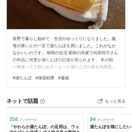
長野で暮らし始めて、生活がゆっくりになりました。義
母の寒いとの一言で湯たんぽを買いました。これがなか
なかいいのです。 昭和の生活 昭和の作家で向田邦子さん
の作品に何度か湯たんぽの記述が見られます。 冬の朝、
一晩使って人肌にぬるくなった湯たんぽの湯を洗面器に
あけ、大切に洗面に使う様子が「湯たんぽの余熱」の象
#
湯たんぽ
#
保温効果
#
凝縮
徴として描かれました。その頃は、洗面所に給湯設備が
ないので、ぬるま湯になったお湯を大切に使っていまし
た。向田さんのドラマにもよく出てきた描写ですが、
ネットで話題
もっと見る
「湯タンポは朝までホカホカとあたたかかった。自分の
湯タンポを持って洗面所にゆき、祖母に栓をあけてもら
い、生ぬるいそのお湯で顔を洗うのである。・・…
358
94
ブックマーク
ブックマーク
「やわらか湯たんぽ」の足用は、ウェ
湯たんぽを猫にしたい