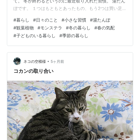
て。 冬が終わるというのに最近取り入れた習慣。 湯たん
ぽです。 １つはもともとあったもの、もう2つは買い足
しました 最近では充電式だったりもあるみたいですが、
#
暮らし
#
日々のこと
#
小さな習慣
#
湯たんぽ
我が家はお湯を入れるタイプの湯たんぽを導入していま
#
観葉植物
#
モンステラ
#
冬の暮らし
#
春の気配
す。 お湯さえ入れればいつでも使えるし、 ちょっと抱え
#
子どものいる暮らし
#
季節の暮らし
てみたりすると「ちゃぽん」とお湯が揺れる感じも耳に
心地良いのです。 寝る前に人数分お湯を入れて抱えて持
っていき、布団の中に入れます。 ありがたいことに、幼
児と言われるくらいに…
•
ネコの空模様
5ヶ月前
コカンの取り合い