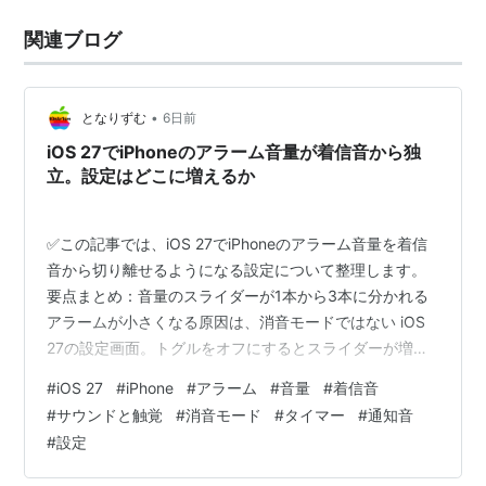
関連ブログ
•
となりずむ
6日前
iOS 27でiPhoneのアラーム音量が着信音から独
立。設定はどこに増えるか
✅この記事では、iOS 27でiPhoneのアラーム音量を着信
音から切り離せるようになる設定について整理します。
要点まとめ：音量のスライダーが1本から3本に分かれる
アラームが小さくなる原因は、消音モードではない iOS
27の設定画面。トグルをオフにするとスライダーが増え
る 影響を受けないアラームと、見落としやすい2つ目の
#
iOS 27
#
iPhone
#
アラーム
#
音量
#
着信音
トグル なぜ20年近く、1本のままだったのか 海外の反
#
サウンドと触覚
#
消音モード
#
タイマー
#
通知音
応：「やっとか」という形の祝福 ひとこと：小さい機能
#
設定
ほど、毎日の回数が多い まとめ：分かれるのは3系統。
正式版までの逃げ道もひとつ どうも、となりです。 寝る