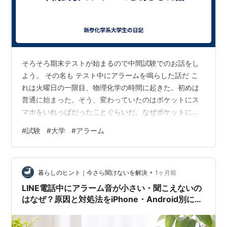
そろそろ期末テストが始まるので中間試験でのお話をし
よう。 その名も テスト中にアラームを鳴らした話だ こ
れは火曜日の一限目、物理化学の時間に起きた。初めは
普通に始まった。そう、変わっていたのはポケットにス
マホをいれっぱだったことぐらいだ。なぜポケットにス
マホを入れていたのかというと最悪、問題を写真撮って
#
試験
#
大学
#
アラーム
来年の再履になった時にそなえるためだ。 始めになぜア
ラームがセットされているのかというと月曜日の２限か
らのためだ。 そして始まって20分少し、ポケットのアラ
•
ームが鳴った。ポケットに入れていたため初めにしたの
暮らしのヒント｜今さら聞けないを解決
1ヶ月前
はポケットの中のスマホをバッグに投げ入れることだっ
LINE電話中にアラーム音が小さい・聞こえないの
た。さすがにアラームが鳴ってしまって処分…
はなぜ？原因と対処法をiPhone・Android別に解
説