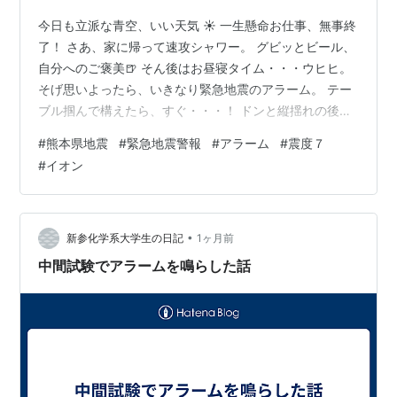
今日も立派な青空、いい天気 ☀ 一生懸命お仕事、無事終
了！ さあ、家に帰って速攻シャワー。 グビッとビール、
自分へのご褒美🍺 そん後はお昼寝タイム・・・ウヒヒ。
そげ思いよったら、いきなり緊急地震のアラーム。 テー
ブル掴んで構えたら、すぐ・・・！ ドンと縦揺れの後、
長い横揺れ。思わず立ち上がり、食器棚を支えた。 震源
#
熊本県地震
#
緊急地震警報
#
アラーム
#
震度７
地は熊本県宇城市など最大震度７、大分市震度４。 報道
#
イオン
だと、ご縁がある企業の商業施設で大変な事に。 少しで
も早く、皆さんが救出されますよう心から祈ります。
•
新参化学系大学生の日記
1ヶ月前
中間試験でアラームを鳴らした話