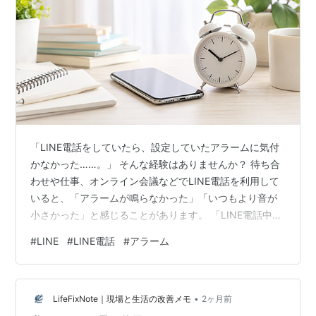
「LINE電話をしていたら、設定していたアラームに気付
かなかった……。」 そんな経験はありませんか？ 待ち合
わせや仕事、オンライン会議などでLINE電話を利用して
いると、「アラームが鳴らなかった」「いつもより音が
小さかった」と感じることがあります。 「LINE電話中は
アラームが止まってしまうの？」「スマホの故障？」
#
LINE
#
LINE電話
#
アラーム
「設定を変えれば改善できる？」 このような疑問を持っ
て検索する方も多いでしょう。 結論から言うと、多くの
iPhoneやAndroidではLINE電話中でもアラームは鳴りま
•
す。 ただし、通話中は音声通話が優先されるため、機種
LifeFixNote｜現場と生活の改善メモ
2ヶ月前