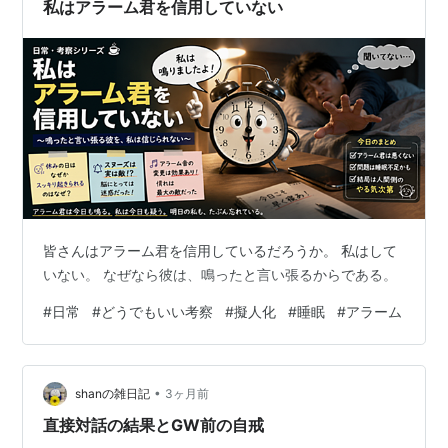
や設定によってはアラーム音が小さく聞こえたり、普段
私はアラーム君を信用していない
とは違うスピ…
皆さんはアラーム君を信用しているだろうか。 私はして
いない。 なぜなら彼は、鳴ったと言い張るからである。
#
日常
#
どうでもいい考察
#
擬人化
#
睡眠
#
アラーム
•
shanの雑日記
3ヶ月前
直接対話の結果とGW前の自戒