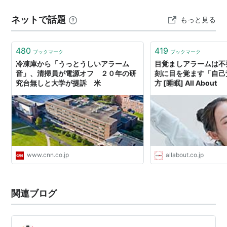
前に音量ボタンを下げて、着信音を落としてから布団に
ネットで話題
もっと見る
入る。翌朝…
480
419
ブックマーク
ブックマーク
冷凍庫から「うっとうしいアラーム
目覚ましアラームは不要
音」、清掃員が電源オフ ２０年の研
刻に目を覚ます「自己
究台無しと大学が提訴 米
方 [睡眠] All About
www.cnn.co.jp
allabout.co.jp
関連ブログ