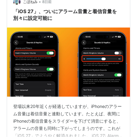
•
こぼねみ
8日前
「iOS 27」、ついにアラーム音量と着信音量を
別々に設定可能に
登場以来20年近くが経過していますが、iPhoneのアラー
ム音量は着信音量と連動しています。たとえば、夜間に
iPhoneの着信音量をスライダーを下げて消音にすると、
アラームの音量も同時に下がってしまうのです。これが
「iOS 27」でようやく解消されました。 iOS 27: Alarms