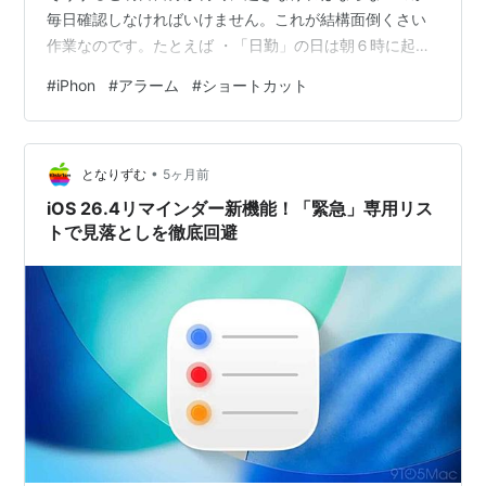
毎日確認しなければいけません。これが結構面倒くさい
作業なのです。たとえば ・「日勤」の日は朝６時に起き
たい・「遅勤」のときは朝８時に起きたい・日勤と遅勤
#
iPhon
#
アラーム
#
ショートカット
は曜日に関係なく入るのようなシフト勤務形態だと、毎
日夜に明日の予定を確認してそれに合わせて手動でアラ
ームを設定する、という動作を毎日やらなくてはいけま
•
せん。もちろん明日の予定を確認することは非常に重要
となりずむ
5ヶ月前
ですが、アラームを設定し忘れて寝坊した！ということ
iOS 26.4リマインダー新機能！「緊急」専用リス
が時々起こることがあるでしょう。特にシフト勤務の…
トで見落としを徹底回避