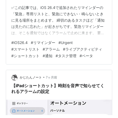
✅この記事では、iOS 26.4で追加されたリマインダーの
「緊急」専用リストと、緊急にできない・鳴らないとき
に見る場所をまとめます。 締切のあるタスクほど「通知
は見たのに忘れた」が起きがちです。緊急リマインダー
は、そこを通知ではなくアラームで止めに来ます。 要点
まとめ：緊急を“場所”として固定してきた 詳細解説：結
#
iOS26.4
#
リマインダー
#
Urgent
局「今日」と何が違う？ 仕組み：緊急リマインダーは“通
#
スマートリスト
#
アラーム
#
ライブアクティビティ
知”ではなく“アラーム” トラブル対処：「緊急」が見当た
#
ショートカット
#
通知
#
タスク管理
#
ベータ
らない・鳴らないときの確認先 ショートカット連携：自
動化がやっと“実用”に寄る 注目したいポイント：緊急ス
マートリストは“運用の線引き”を促す 海外の反応：喜ば
れたのは新機能…
•
かじたんノート
7ヶ月前
【iPadショートカット】時刻を音声で知らせてく
れるアラームの設定