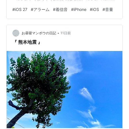
and Timers >>> Match Ringtone Volume toggle
#
iOS 27
#
アラーム
#
着信音
#
iPhone
#
iOS
#
音量
•
お昼寝マンボウの日記
11日前
『 熊本地震 』