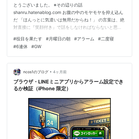
とうございました。 ※その辺りの話
shanru.hatenablog.com お腹の中のモヤモヤを抑え込ん
だ 「ほんっとに気遣いは無用だからね！」 の言葉は、絶
対直接に『笑顔付き』で話をしなければならないと思い
ました。 LINEの文字では、相手がどう感じるかわからな
#
役目を果たす
#
月曜日の朝
#
アラーム
#
二度寝
いし。 こちらが突き放したように捉えられると、この先
#
6連休
#
GW
色々と面倒な事になるので…。 で、機会があったので直
接話ができました。 私「いやいやもう、ほんっとに…」
かえってこちらが申し訳ない雰囲気を前面に出しなが
ら、笑顔で辞退の申し出をしたのですが…。 あちらのチ
•
ncos1のブログ
4ヶ月前
ームとしては、まだまだ復…
ブラウザ・LINEミニアプリからアラーム設定でき
るか検証（iPhone 限定）