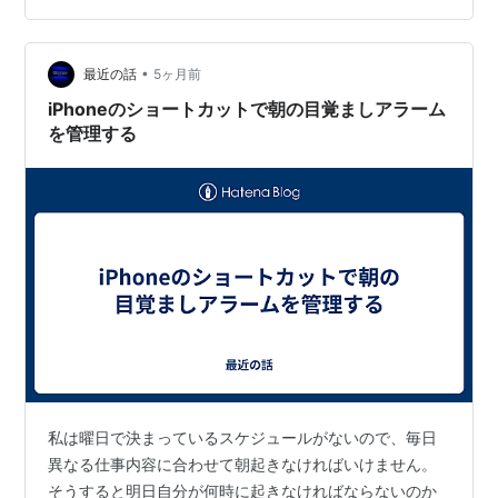
能で動作するので安定してアラームが機能するのでは？
ショートカットアプリと連携すれば可能っぽいので検証
•
してみる。 既存のコードに、アラームを設定する基準時
最近の話
5ヶ月前
間（今回は、課金開始時間）をショートカットアプリに
iPhoneのショートカットで朝の目覚ましアラーム
送る機能とア…
を管理する
私は曜日で決まっているスケジュールがないので、毎日
異なる仕事内容に合わせて朝起きなければいけません。
そうすると明日自分が何時に起きなければならないのか