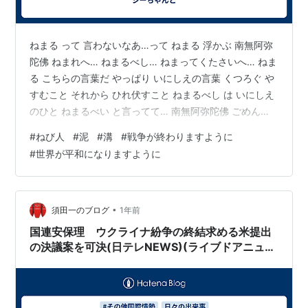
ねまる って 言わないなあ…って ねまる 浮かぶ 南無阿弥
陀佛 ねまれへ… ねまるべし… ねまってくたさいへ… ねま
る こちらの言葉だ やっぱり いにしえの言葉 くつろぐ や
すむこと それから ひれ伏すこと ねまるべし は いにしえ
のひと ねまるべい と言ってて… 南無阿弥陀佛 ごめんな
さい…の朝 パパママに おねえちゃんに ごめんなさい…
#
ねび人
#
泥
#
溝
#
戦争が終わりますように
ありがとうと お念仏 南無阿弥陀佛 もう だれにも 教えて
#
世界が平和になりますように
もらえないんだ…シーちゃん パパママ…って また お祈り
だけも と ふらふら起きた ありがとう ありがとう 南無阿
弥陀佛 つなげてゆく ニュースにも 平和への きざしも 無
くても 祈っている 祈っ…
•
須田一のブログ
1年前
国連安保理 ウクライナ紛争の終結求める米提出
の決議案を可決(日テレNEWS)(ライブドアニュー
スより)