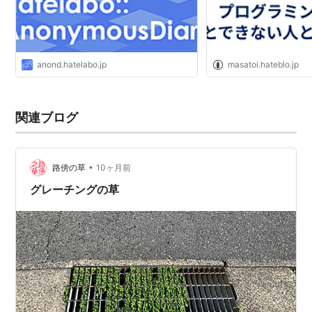
anond.hatelabo.jp
masatoi.hateblo.jp
関連ブログ
•
路傍の草
10ヶ月前
グレーチングの草