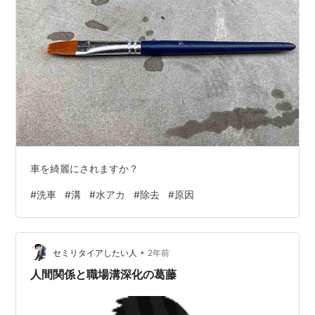
車を綺麗にされますか？
#
洗車
#
溝
#
水アカ
#
除去
#
原因
•
セミリタイアしたい人
2年前
人間関係と職場溝深化の葛藤