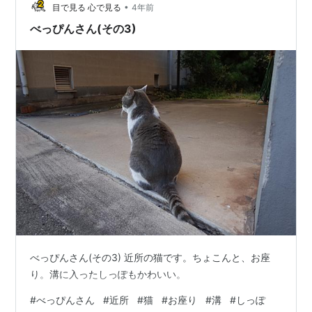
•
目で見る 心で見る
4年前
べっぴんさん(その3)
べっぴんさん(その3) 近所の猫です。ちょこんと、お座
り。溝に入ったしっぽもかわいい。
#
べっぴんさん
#
近所
#
猫
#
お座り
#
溝
#
しっぽ