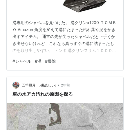
溝専用のシャベルを見つけた。 溝クリンα1200 ＴＯＭＢ
Ｏ Amazon 角度を変えて溝にたまった枯れ葉や泥をかき
出すアイテム。 通常の先が尖ったシャベルだと上手くか
き出せないけれど、これなら真っすぐの溝に詰まったも
のを取り出しやすい。 トンボ 溝クリンスリム１０００
溝掃除 75mm幅 側溝 泥すくい アルミ柄 穴明き 掃除 軽
#
シャベル
#
溝
#
掃除
量 溜枡 会所桝 側溝の泥あげ 厨房 清掃 ショベル スコッ
プ ＴＯＭＢＯ Amazon 細い溝用にスリム版も。 アズマ
溝掃除用シャベル 溝シャベルS 角型・丸型の溝にフィッ
•
トし溝をきれいにする AZ679 アズマ工業(Azuma
五竿風月 ♪磯恋しい♪
2年前
Industrial) Amaz…
車の水アカ汚れの原因を探る