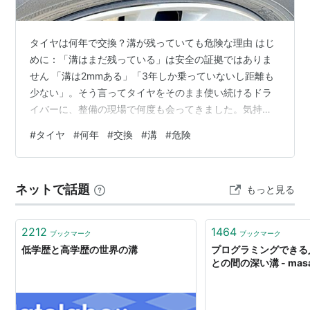
タイヤは何年で交換？溝が残っていても危険な理由 はじ
めに：「溝はまだ残っている」は安全の証拠ではありま
せん 「溝は2mmある」「3年しか乗っていないし距離も
少ない」。そう言ってタイヤをそのまま使い続けるドラ
イバーに、整備の現場で何度も会ってきました。気持ち
はわかります。見た目に問題がなければ、わざわざ交換
#
タイヤ
#
何年
#
交換
#
溝
#
危険
しようとは思わない。でも、タイヤの危険性は溝の深さ
だけで決まりません。ゴム自体が年月で劣化するという
話は、意外なほど知られていないのです。 タイヤはゴ
ネットで話題
もっと見る
ム・スチール・ナイロンが組み合わさった複合構造体で
す。そのゴムは、走行距離とは無関係に、熱・紫外線・
酸素・オゾンによって時間をかけて硬くなってい…
2212
1464
ブックマーク
ブックマーク
低学歴と高学歴の世界の溝
プログラミングできる
との間の深い溝 - masato