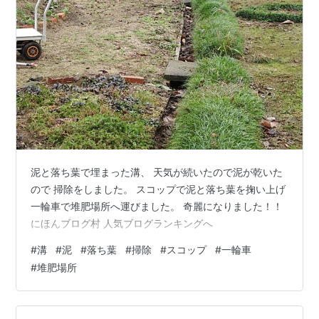
泥と落ち葉で埋まった溝、 天気が続いたので泥が乾いた
ので 掃除をしました。 スコップで泥と落ち葉を掬い上げ
一輪車で堆肥場所へ運びました。 奇麗になりました！！
にほんブログ村 人気ブログランキングへ
#
溝
#
泥
#
落ち葉
#
掃除
#
スコップ
#
一輪車
#
堆肥場所