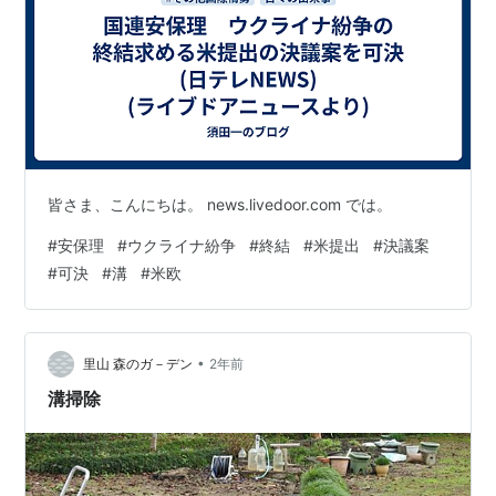
皆さま、こんにちは。 news.livedoor.com では。
#
安保理
#
ウクライナ紛争
#
終結
#
米提出
#
決議案
#
可決
#
溝
#
米欧
•
里山 森のガ－デン
2年前
溝掃除