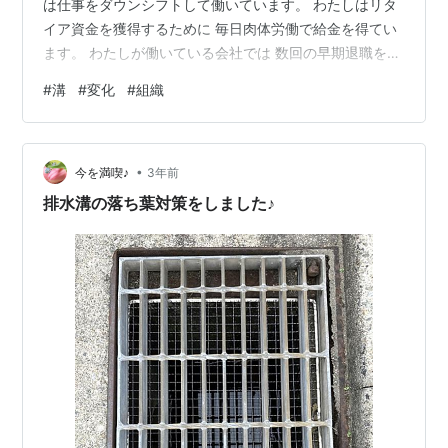
は仕事をダウンシフトして働いています。 わたしはリタ
イア資金を獲得するために 毎日肉体労働で給金を得てい
ます。 わたしが働いている会社では 数回の早期退職を実
施したり 非正規雇用の割合を増やしたりして 正社員の数
#
溝
#
変化
#
組織
は驚くほどに減っています。 そうは言いましても 様々な
部署でそこそこの人数が働いていますので 違う部署の方
と日々連携しながら仕事をしているような感じです。 そ
•
して 働いていると・よくあることかもしれませんが 部署
今を満喫♪
3年前
間の溝が・・存在しているんですよね。 その溝が・・ど
排水溝の落ち葉対策をしました♪
んどん深まっている…