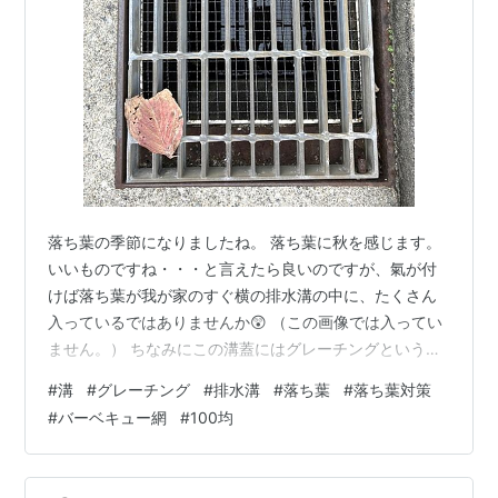
落ち葉の季節になりましたね。 落ち葉に秋を感じます。
いいものですね・・・と言えたら良いのですが、氣が付
けば落ち葉が我が家のすぐ横の排水溝の中に、たくさん
入っているではありませんか😲 （この画像では入ってい
ません。） ちなみにこの溝蓋にはグレーチングという名
前があるらしく、今回初めて知りました。 落ち葉はご近
#
溝
#
グレーチング
#
排水溝
#
落ち葉
#
落ち葉対策
所からくるもので、排水溝に入る前に拾えるものは拾っ
#
バーベキュー網
#
100均
ていたのですが、夜の間に結構入ってしまうみたいで、
朝見てみると中にたくさん落ちていました。 まだしばら
く落ち葉は続くため、対策を取ることにしました。