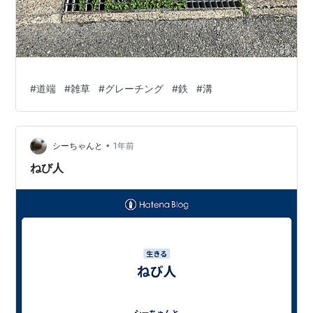
#
道端
#
雑草
#
グレーチング
#
鉄
#
溝
•
シーちゃんと
1年前
ねび人