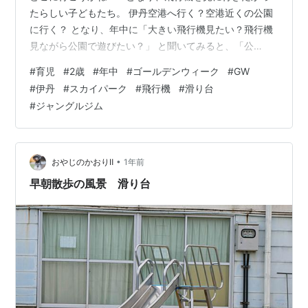
たらしい子どもたち。 伊丹空港へ行く？空港近くの公園
に行く？ となり、年中に「大きい飛行機見たい？飛行機
見ながら公園で遊びたい？」 と聞いてみると、「公
園！！」とのことで、この日はこちらへ伺うことに。 伊
#
育児
#
2歳
#
年中
#
ゴールデンウィーク
#
GW
丹スカイパーク 伊丹スカイパーク 前回と違うエリアで遊
#
伊丹
#
スカイパーク
#
飛行機
#
滑り台
ぼうと思ってたけど、滑り台を見つけて、子どもたちの
#
ジャングルジム
足が止まる。そうですよね、、、となり、前回来た時と
同じ場所で遊ぶことになってしまいました。。。 滑り台
だけで、何種類もありスイスイと滑っていく子どもた
ち。 その真横を飛行機が離着陸しておりま…
•
おやじのかおりⅡ
1年前
早朝散歩の風景 滑り台