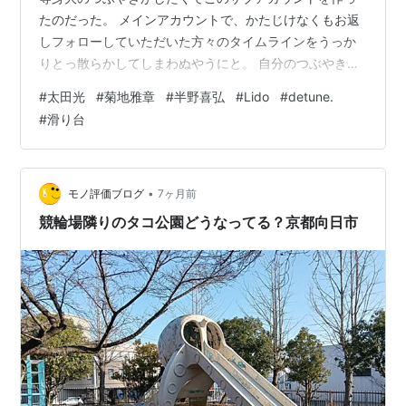
たのだった。 メインアカウントで、かたじけなくもお返
しフォローしていただいた方々のタイムラインをうっか
りとっ散らかしてしまわぬやうにと。 自分のつぶやきが
いかに能が無いか。 そう思い知って設けた避難所だ。 能
#
太田光
#
菊地雅章
#
半野喜弘
#
Lido
#
detune.
のないおっさんの無難は、日常ではひたすら聞き役にな
#
滑り台
ることであり。 うっかり説教だの、くだを巻いたりしな
いようにすること。 避難所で壁にむかってこっそりボヤ
いていようと。 だもんでサブアカウントでは引き続きど
なたもフォローしませんので、すいません。 午後3:03 サ
•
モノ評価ブログ
7ヶ月前
ブアカウント…
競輪場隣りのタコ公園どうなってる？京都向日市