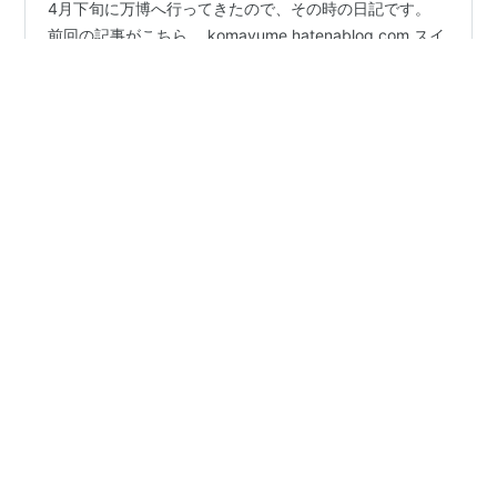
4月下旬に万博へ行ってきたので、その時の日記です。
前回の記事がこちら。 komayume.hatenablog.com スイ
ス館を堪能し、クウェート館へ向かいます。 クウェート
館 SIDRA（クウェート館上のレストラン） 国際赤十字・
赤新月運動館 最後に クウェート館 こちらは優先入場列
はなし。がっつり30分並んで入場。 クウェート館 こち
#
育児
#
2歳
#
年中
#
万博
#
大阪万博
#
赤十字