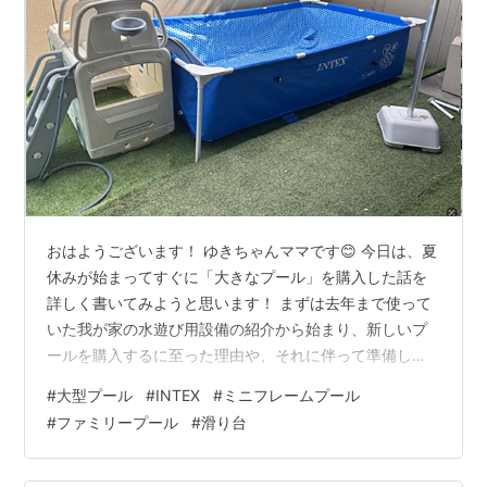
おはようございます！ ゆきちゃんママです😊 今日は、夏
休みが始まってすぐに「大きなプール」を購入した話を
詳しく書いてみようと思います！ まずは去年まで使って
いた我が家の水遊び用設備の紹介から始まり、新しいプ
ールを購入するに至った理由や、それに伴って準備した
ものなどをまとめています。 「大きなプール、気になる
#
大型プール
#
INTEX
#
ミニフレームプール
けど何を買ったらいいかわからない…」という方の参考
#
ファミリープール
#
滑り台
になれば嬉しいです！ 昨年までの我が家のプール事情 な
ぜか家にある「バスのすべり台」 プール×すべり台、試
してみたら？ 購入した新しいプール プール運用に向けて