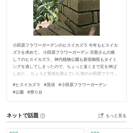
小田原フラワーガーデンのヒスイカズラ 今年もヒスイカ
ズラを求めて。 小田原フラワーガーデン 旦那さんの推
し？のヒスイカズラ、神代植物公園も新宿御苑もタイミ
ングを逃してしまったので、ちょっと遠くまで足を伸ば
しみた。 ちょうど見頃を迎えていた初の小田原フラワー
ガーデンである。 ヒスイカズラ 咲いてる咲いてる！！
#
ヒスイカズラ
#
見頃
#
小田原フラワーガーデン
いい香りがするから虫がたくさん居て、お花好きの虫嫌
#
公園
#
滑り台
いの私阿鼻叫喚。 ヒスイカズラの写真一見綺麗に撮れて
るけど、拡大してはいけないよ…。 たまに自宅でヒスイ
カズラ育ててるおうちとかＸとかでも見かけて、「いい
ネットで話題
もっと見る
なぁ♡」って能天気に思ってたけど、これは無理だわ。
いい香りだもんね…。虫も好きだよそ…