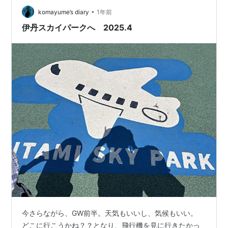
押してもらって、登れるようになった模様。 最終的には
•
komayume’s diary
1年前
全部、自分で上がれるようになったと。…
伊丹スカイパークへ 2025.4
今さらながら、GW前半。天気もいいし、気候もいい。
どこに行こうかね？？となり、飛行機を見に行きたかっ