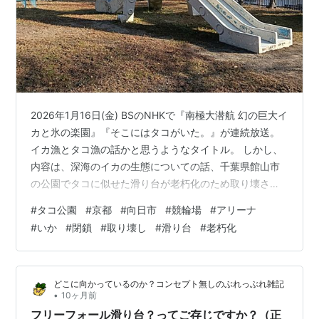
2026年1月16日(金) BSのNHKで『南極大潜航 幻の巨大イ
カと氷の楽園』『そこにはタコがいた。』が連続放送。
イカ漁とタコ漁の話かと思うようなタイトル。 しかし、
内容は、深海のイカの生態についての話、千葉県館山市
の公園でタコに似せた滑り台が老朽化のため取り壊され
る話。 タイトルにやられたわ(笑) そういえば、京都向日
#
タコ公園
#
京都
#
向日市
#
競輪場
#
アリーナ
市の競輪場隣りにタコ公園があったけどどうなっただろ
#
いか
#
閉鎖
#
取り壊し
#
滑り台
#
老朽化
う？ タコ公園は向日町競輪場北東にあります。 向日町競
輪場は、2024年9月に本場開催休止、解体工事に入りま
した（場外車券売場営業）。 2028年10月「京都アリー
どこに向かっているのか？コンセプト無しのぶれっぶれ雑記
ナ(仮称)」開業予定となっています。 タコ公園もついで
•
10ヶ月前
に取り…
フリーフォール滑り台？ってご存じですか？（正