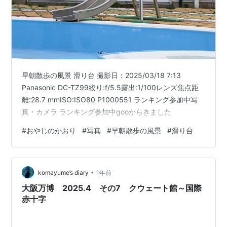
早朝散歩の風景 滑り台 撮影日：2025/03/18 7:13
Panasonic DC-TZ99絞り:f/5.5露出:1/100レンズ焦点距
離:28.7 mmISO:ISO80 P1000551 ランキング参加中写
真・カメラ ランキング参加中gooからきました
#
おやじのかおり
#
写真
#
早朝散歩の風景
#
滑り台
•
komayume’s diary
1年前
大阪万博 2025.4 その7 クウェート館～国際
赤十字