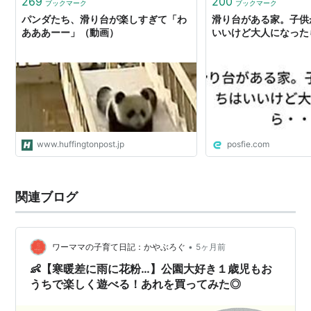
269
200
ブックマーク
ブックマーク
パンダたち、滑り台が楽しすぎて「わ
滑り台がある家。子供
あああーー」（動画）
いいけど大人になった
www.huffingtonpost.jp
posfie.com
関連ブログ
•
ワーママの子育て日記：かやぶろぐ
5ヶ月前
👶【寒暖差に雨に花粉…】公園大好き１歳児もお
うちで楽しく遊べる！あれを買ってみた◎