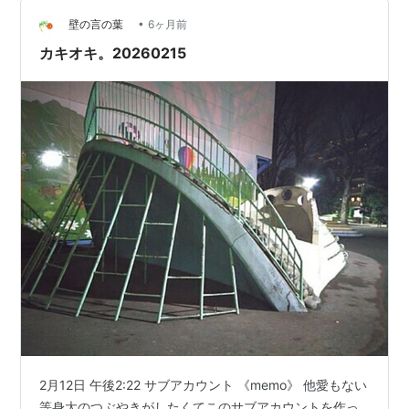
みたのですが、良かったのでご紹介します☺ ▶関連記
事：娘のお気に入りおもちゃまとめ🧸 kayablog.net ----
•
壁の言の葉
6ヶ月前
---…
カキオキ。20260215
2月12日 午後2:22 サブアカウント 《memo》 他愛もない
等身大のつぶやきがしたくてこのサブアカウントを作っ