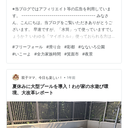
※当ブログではアフィリエイト等の広告を利用していま
す。 ｰｰｰｰｰｰｰｰｰｰｰｰｰｰｰｰｰｰｰｰｰｰｰｰｰｰｰｰｰｰｰｰｰｰｰｰｰ みなさ
ん、こんにちは。当ブログをご覧いただきありがとうご
ざいます。 早速ですが、「水筒」って使っていますでし
ょうか？ いわゆる「マイボトル♪」使っておられる方は多
いですよね♪ ってことで、ご紹介させていただきます。
#
フリーフォール
#
滑り台
#
彩都
#
なないろ公園
＊＊＊ 目次 ＊＊＊ ■ フリーフォール滑り台？■ 参考ま
#
いこーよ
#
全力家族時間
#
箕面市
#
夜景
でに（いこーよ 公式HP）■ 参考までに（いこーよ 公式
HP）■ 滑り台の紹介！■ 滑り台！！！■ 参考までに
（5BASE 全力家族時間 ブログ）■ 気持ちを切り替えて
■ まとめ ｰｰｰｰｰｰｰ…
•
双子ママ、今日も楽しい！
1年前
夏休みに大型プールを導入！わが家の水遊び環
境、大改革レポート