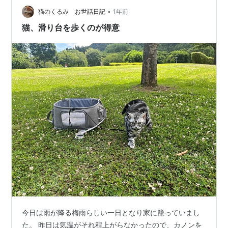
解決すべき課題 我が家の対応方針 実際の活用シーン ま
•
猫のくるみ お世話日記
1年前
とめ：大きなプール買って正解…
猫、滑り台を歩くのが得意
今日は雨が降る梅雨らしい一日となり家に籠っていまし
た。 昨日は気温がそれ程上がらなかったので、カノンを