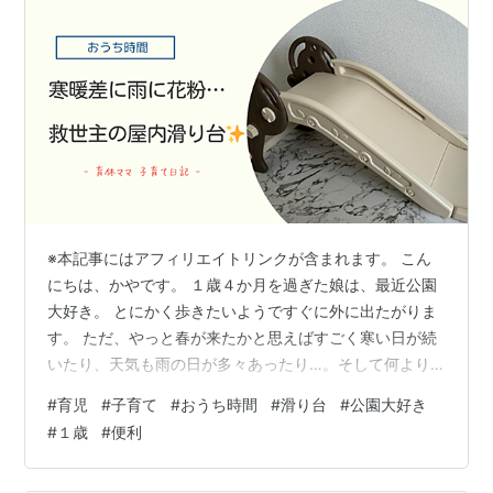
※本記事にはアフィリエイトリンクが含まれます。 こん
にちは、かやです。 １歳４か月を過ぎた娘は、最近公園
大好き。 とにかく歩きたいようですぐに外に出たがりま
す。 ただ、やっと春が来たかと思えばすごく寒い日が続
いたり、天気も雨の日が多々あったり…。そして何より
花粉(´;ω;｀) おうちに出れない日、育児中の皆さんはど
#
育児
#
子育て
#
おうち時間
#
滑り台
#
公園大好き
うやっておうち時間充実させてますか？ 私はほとんどワ
#
１歳
#
便利
ンオペ時間で、なかなか長時間付きっ切りで遊ぶのも体
力的にも持たなくて... そこで気になってたものを買って