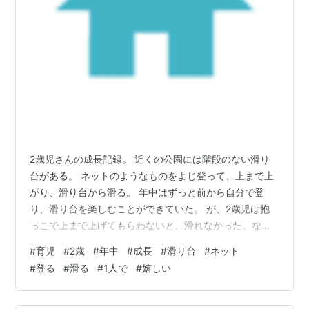
2歳児さんの成長記録。 近くの公園には階段のない滑り
台がある。 ネットのようなものをよじ登って、上まで上
がり、滑り台から滑る。 年中はずっと前から自分で登
り、滑り台を楽しむことができていた。 が、2歳児は抱
っこで上まで上げてもらわないと、滑れなかった。なの
で、親がしんどい。。。 頑張って上がる練習はしてもら
#
育児
#
2歳
#
年中
#
成長
#
滑り台
#
ネット
ってたけど、すぐに心折れてしまってて、なかなか上が
#
登る
#
滑る
#
1人で
#
嬉しい
れるようになっていなかった。 2歳児のお友達が公園に
来ていたこの日。年中の方の面倒を見ていると、お友達
と一緒にネットをよじ登っていた2歳児。最初はおしりを