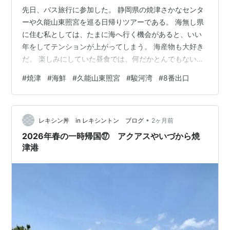
先日、バス旅行に参加した。 静岡県の焼津さかなセンタ
ーや久能山東照宮を巡る日帰りツアーである。 海無し県
に住む私としては、たまに海へ行く機会があると、いい
年をしてテンションが上がってしまう。 海産物も大好き
だ。 楽しみにしていた昼食では、何だかとんでもない量
の料理が提供された。 妻も息子も私も食べきれず、ずい
#
焼津
#
海鮮
#
久能山東照宮
#
駿河湾
#
8番出口
ぶん残してしまった。もったいないことをしたものであ
る。 その後は、初めて訪れる久能山東照宮へ。 日光東照
宮には行ったことがあるが、規模こそあちらの方が大き
•
いものの、久能山東照宮にも独特の荘厳さがあり、不思
レキシン丼 in レキシントン ブログ
2ヶ月前
議と心が引き締まるような感覚があった。 久能山東照宮
2026年春の一時帰国⑰ アクアスやいづから焼
と、駿河湾の眺望 しかし、今回の旅…
津港