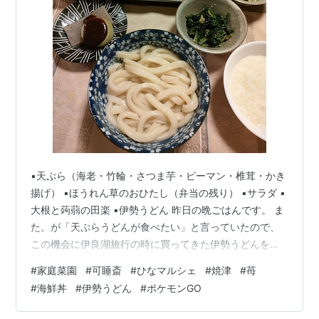
▪️天ぷら（海老・竹輪・さつま芋・ピーマン・椎茸・かき
揚げ） ▪️ほうれん草のおひたし（弁当の残り） ▪️サラダ ▪️
大根と蒟蒻の田楽 ▪️伊勢うどん 昨日の晩ごはんです。 ま
た。が「天ぷらうどんが食べたい」と言っていたので、
この機会に伊良湖旅行の時に買ってきた伊勢うどんを作
りました。 添付のたれをかけて、ネギと大根おろし、鰹
#
家庭菜園
#
可睡斎
#
ひなマルシェ
#
焼津
#
苺
節を混ぜくっていただきます。 真っ黒だけど全然辛くな
#
海鮮丼
#
伊勢うどん
#
ポケモンGO
い、むしろ甘味を感じるたれが伊勢うどんって感じで
す。 大根と蒟蒻の田楽は翌日のおでん用に煮始めたのを