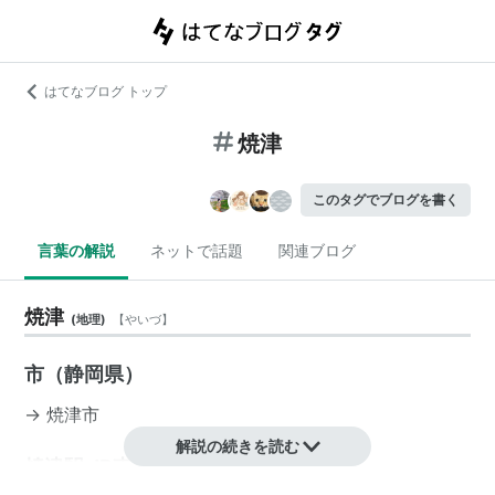
はてなブログ トップ
焼津
このタグでブログを書く
言葉の解説
ネットで話題
関連ブログ
焼津
(
地理
)
【
やいづ
】
市（静岡県）
→
焼津市
解説の続きを読む
焼津駅 JR東海（東海道本線）