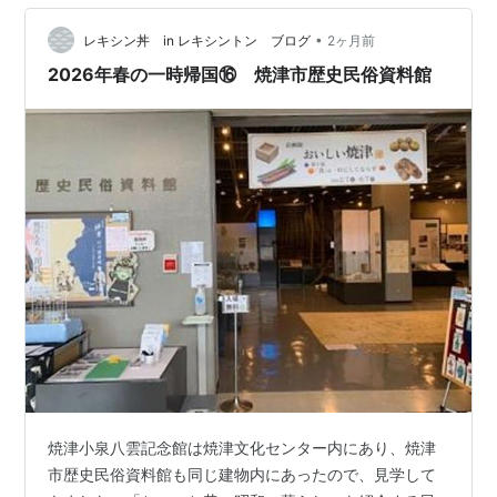
めるのでいい街だなぁと思いましたが、海岸に沿ってず
っと防潮堤があり大きな通りの入口にはゲートのような
•
レキシン丼 in レキシントン ブログ
2ヶ月前
可動式防潮堤があり、更にその提の海側には緊急退避
2026年春の一時帰国⑯ 焼津市歴史民俗資料館
施…
焼津小泉八雲記念館は焼津文化センター内にあり、焼津
市歴史民俗資料館も同じ建物内にあったので、見学して