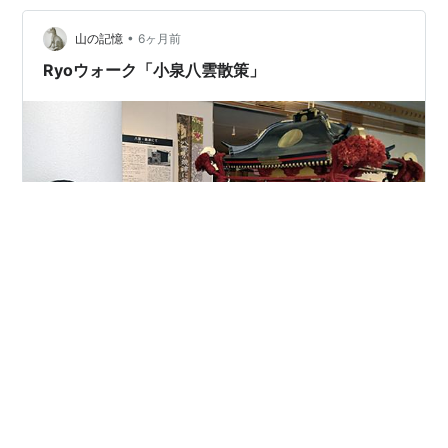
流用。 天ぷらは多めに作って翌日もいただきます。 とい
うわけで今日は安泰（笑） デザートは一個残っていたハ
•
山の記憶
6ヶ月前
ーゲンダッツを…
Ryoウォーク「小泉八雲散策」
「小泉八雲記念館」展示の焼津神社の神輿 Ryoと焼津に
て小泉八雲の跡を歩く。 無料の焼津小泉八雲記念館は
「ばけばけ」人気で県外からも大勢の見学者が訪れてい
た。もう少し詳しく見学していたかったが、Ryoは「大