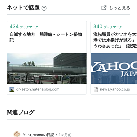
おいでになつた叔母樣のヤマト姫の命に申されるには、
ネットで話題
もっと見る
「父上はわたくしを死ねと思つていらつしやるのでしよ
うか、どうして西の方の從わない人たちを征伐にお遣わ
しになつて、還つてまいりましてまだ間も無いの…
434
340
ブックマーク
ブックマーク
自滅する地方 焼津編 - シートン俗物
漁協職員がカツオを大
記
港では水揚げが減る」
うわさあった」（読売
ン） - Yahoo!ニュー
dr-seton.hatenablog.com
news.yahoo.co.jp
関連ブログ
•
Yuru_mamaの日記
1ヶ月前