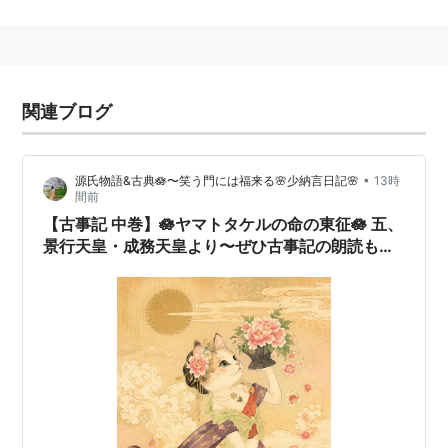
静岡県
焼津市
に存在する、
JR東海
の駅。→
焼津駅
○
リスト
：
駅キーワード
関連ブログ
•
源氏物語&古典🪷〜笑う門には福来る🌸少納言日記🌸
13時
間前
【古事記 中巻】🪷ヤマトタケルの命の東征🪷 五、
景行天皇・成務天皇より〜ぜひ古事記の朗読もお
聞きください（日本の古典の朗読動画を載せてい
ます）