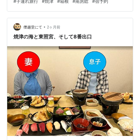
#
子連れ旅行
#
焼津
#
箱根
#
南房総
#
宿予約
親もちゃんと休める宿」をテーマに、実際に候補として
比較検討した焼津・箱根・南房総の温泉リゾートを3つ紹
介します。どこもオールインクルーシブ or それに近いス
•
タイルで、追加料金を気にせず過ごせるのが最大のポイ
僭越堂にて
2ヶ月前
ント。中学生の長女も、まだ手のかかる次女も、それぞ
焼津の海と東照宮、そして8番出口
れの年齢なりに楽しめる設…