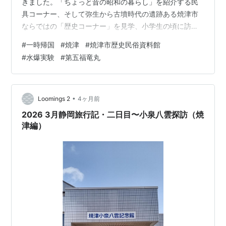
きました。「ちょっと昔の昭和の暮らし」を紹介する民
具コーナー、そして弥生から古墳時代の遺跡ある焼津市
ならではの「歴史コーナー」を見学、小学生の頃に訪れ
た同じ静岡県内の登呂遺跡の事を思い出しました。そし
#
一時帰国
#
焼津
#
焼津市歴史民俗資料館
て「第五福竜丸コーナー」では1954年にビキニ環礁沖合
#
水爆実験
#
第五福竜丸
で水爆実験に遭遇して、「死の灰」を浴びたのが焼津の
マグロ漁船だったことを知りました。
•
Loomings 2
4ヶ月前
2026 3月静岡旅行記・二日目〜小泉八雲探訪（焼
津編）