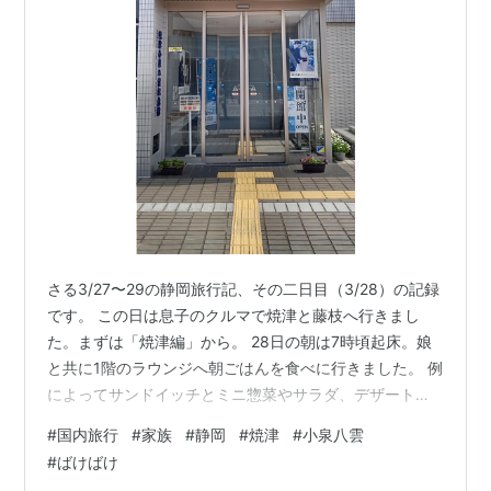
さる3/27〜29の静岡旅行記、その二日目（3/28）の記録
です。 この日は息子のクルマで焼津と藤枝へ行きまし
た。まずは「焼津編」から。 28日の朝は7時頃起床。娘
と共に1階のラウンジへ朝ごはんを食べに行きました。 例
によってサンドイッチとミニ惣菜やサラダ、デザートな
どのセットです。お気に入りのサンドイッチがなくて
#
国内旅行
#
家族
#
静岡
#
焼津
#
小泉八雲
（無くなって？）ちょっとがっかり。でも、このツナサ
#
ばけばけ
ンドもまあまあ美味しかったです。カレーは取らず、コ