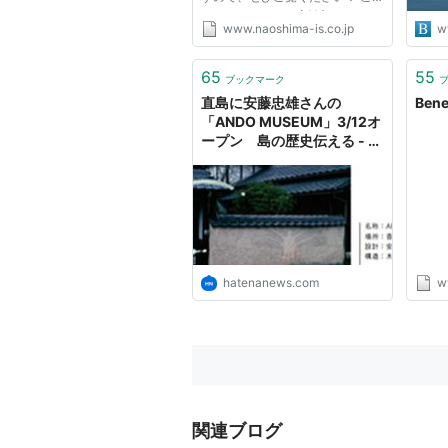
ちらをクリック→宿泊部フロント
www.naoshima-is.co.jp
w
JRおでかけネット：
http://www.jr
スタッフ インタビュー こちらを
クリック→料飲サービス部カフェ
四国汽船株式会社：
http://www1.bi
スタッフ インタビュー 最新情報
65
55
ブックマーク
も随時更新してまいりますので、
直島に安藤忠雄さんの
Bene
香川県から 高松港からフェリー
今...
「ANDO MUSEUM」3/12オ
ープン 島の歴史伝える - は
所要時間：約50〜60分
てなニュース
料金：1,300円/片道
フェリーの注意点 事前に時刻表確
早くても1時間に1本程度しか無
hatenanews.com
w
最終便が20時台
四国汽船株式会社：
http://www1.bi
豊島フェリー：
http://t-ferry.com/
交通アクセス詳細はこちらのサイト
→
http://www.naoshima.net/acces
関連ブログ