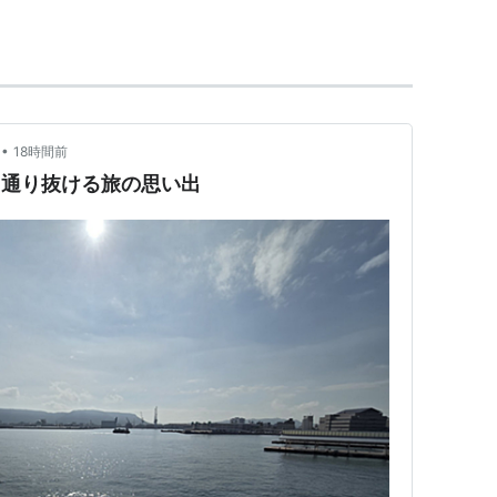
、小豆島、大島、犬島、高松港周辺で瀬戸内国際芸
10月31日の期間されている。参加アーティストは75
では、日本全国・世界各国から世代・地域・ジ
•
18時間前
次代を担う若者や子どもたちも含めた地域の
 通り抜ける旅の思い出
、瀬戸内の未来を拓く大きな原動力となりま
が集う場所となり、島々にできた新しい縁が、
み出していくでしょう
.jp/about/concept/
）