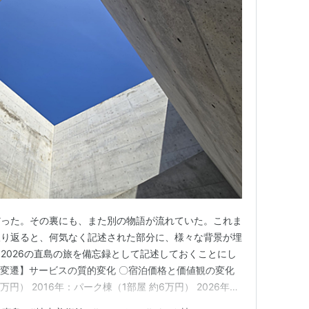
だった。その裏にも、また別の物語が流れていた。これま
振り返ると、何気なく記述された部分に、様々な背景が埋
2026の直島の旅を備忘録として記述しておくことにし
年の変遷】サービスの質的変化 〇宿泊価格と価値観の変化
万円） 2016年：パーク棟（1部屋 約6万円） 2026年：
象外の「オーバル」が選択肢に浮上 〇食事の価格高騰と