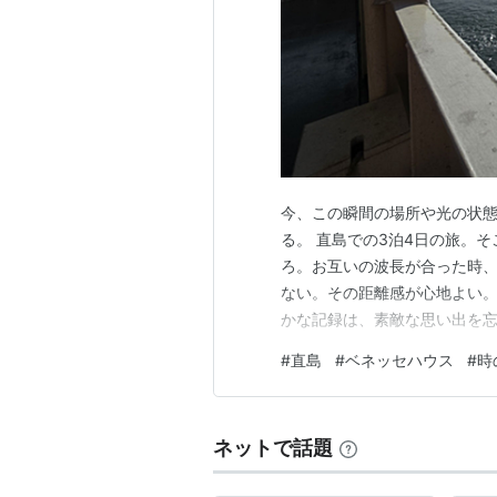
中学生以下：無料
瀬戸内国際芸術祭2010公式サイト
直島銭湯「I LOVE(ハート) 湯
2009年7月26日に家プロジェク
浴できる美術施設「I LOVE(ハー
今、この瞬間の場所や光の状
る。 直島での3泊4日の旅。
大竹伸朗初めての試みとなる
ろ。お互いの波長が合った時
らにはトイレの陶器にまでお
ない。その距離感が心地よい
かな記録は、素敵な思い出を忘
手法は、三次元となった銭湯
高松港に向かう 慎重に対応す
ら様々なオブジェが寄せ集め
#
直島
#
ベネッセハウス
#
時
〇写真をとりまくる若者の正体
ーバルのラウンジで 同志と遭遇
くすりエクスプレス｜
ネットで話題
入浴料金