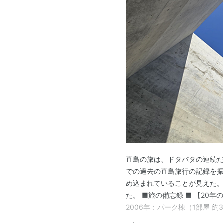
直島の旅は、ドタバタの連続
での過去の直島旅行の記録を
め込まれていることが見えた。
た。 ■旅の備忘録 ■ 【20
2006年：パーク棟（1部屋 約3
予約システムの激変 〇宿泊対