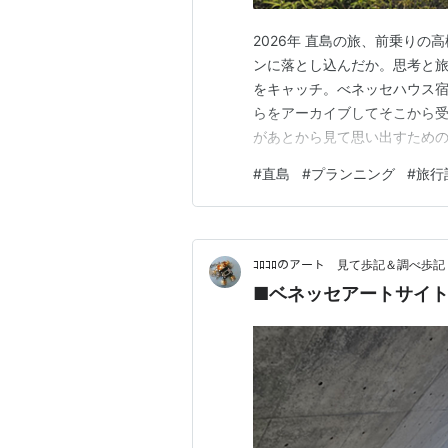
2026年 直島の旅、前乗り
メリット
ンに落とし込んだか。思考と
島内の駐車場が安い、場所によ
をキャッチ。べネッセハウス宿
バスの時間を気にせずまわるこ
らをアーカイブしてそこから受
があとから見て思い出すためのメ
デメリット
た3つのコア・ミッション 2. 
#
直島
#
プランニング
#
旅行
とシステムの解剖 4. 人間の
フェリー料金が高い。大きい車
高松泊 前乗り 原点回帰…
ベネッセハウス近辺は、宿泊者
ｺﾛｺﾛのアート 見て歩記＆調べ歩記
■ベネッセアートサイト