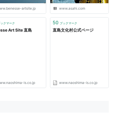
ww.benesse-artsite.jp
www.asahi.com
-odekake.net/
z.biglobe.ne.jp/~shikoku/
50
ブックマーク
ブックマーク
sse Art Site 直島
直島文化村公式ページ
認を推奨
い
ww.naoshima-is.co.jp
www.naoshima-is.co.jp
z.biglobe.ne.jp/~shikoku/
が便利です
s/index.html