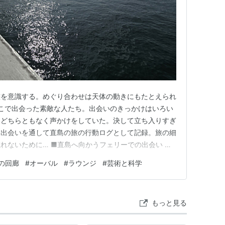
：
http://setouchi-artfest.jp/
」オープン
ト「はいしゃ」を手がけた大竹伸朗による、実際に入
ト) 湯」がオープンした。
態を意識する。めぐり合わせは天体の動きにもたとえられ
そこで出会った素敵な人たち。出会いのきっかけはいろい
絵付けタイルの手法は風呂絵やモザイク画、さ
、どちらともなく声かけをしていた。決して立ち入りすぎ
よびます。氏が得意とするスクラップブックの
。出会いを通して直島の旅の行動ログとして記録。旅の細
れないために… ■直島へ向かうフェリーでの出会い 〇
においても余すことなく発揮され、日本各地か
るスタッフ 〇マップ片手に直島へ あれに見えるは？！
られています。
の回廊
#
オーバル
#
ラウンジ
#
芸術と科学
は？ 〇学会のついでに直島めぐり その学会とは？ ■オ
 ■杉本博司…
個人輸入のネットからのご注文
もっと見る