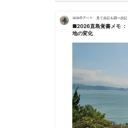
レンタサイクルで直島をまわる
ｺﾛｺﾛのアート 見て歩記＆調べ歩記
島のレンタサイクルは2軒。
■2026直島覚書メモ
ま」内にある「カフェおうぎや」
地の変化
た、何軒かの民宿でお泊りの
「直島(なおしま)観光
メリット
自然豊かで海沿いの道は気持ち
バスの時間を気にしなくていい
デメリット
坂道が多くアップダウンが激し
車で直島をまわる