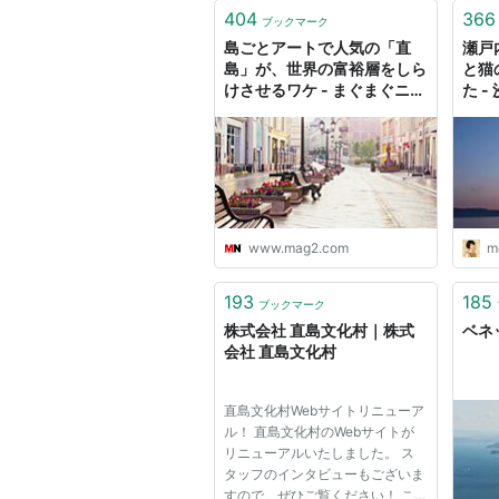
一般：500円
404
366
ブックマーク
直島島民：300円
島ごとアートで人気の「直
瀬戸
島」が、世界の富裕層をしら
と猫
15歳以下：200円
けさせるワケ - まぐまぐニュ
た -
ース！
「I LOVE(ハート) 湯」公式サイト
アクセス
岡山県から電車とフェリー
www.mag2.com
m
JR岡山駅（瀬戸大橋線・宇野線
193
185
所要時間:約50分
ブックマーク
株式会社 直島文化村｜株式
ベネ
料金：570円/片道
会社 直島文化村
宇野駅→宇野港
徒歩5分
直島文化村Webサイトリニューア
宇野港（フェリーor小型旅客船）
ル！ 直島文化村のWebサイトが
リニューアルいたしました。 ス
所要時間:20分弱
タッフのインタビューもございま
料金：280円/片道
すので、ぜひご覧ください！ こ