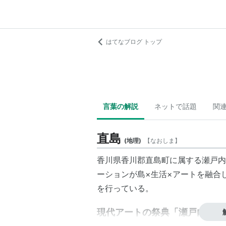
はてなブログ トップ
言葉の解説
ネットで話題
関
直島
(
地理
)
【
なおしま
】
香川県香川郡直島町に属する瀬戸内
ーションが島×生活×アートを融合
を行っている。
現代アートの祭典「瀬戸内国際芸