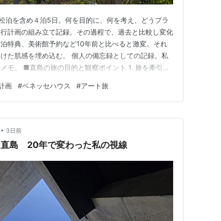
の高松泊を含め４泊5日。何を目的に、何を考え、どうプラ
旅行計画の組み立て記録。その過程で、過去と比較し変化
っては無料
泊特典、美術館予約など10年前と比べると激変。それ
とができる
けた肌感を埋め込む。 個人の備忘録としての記録。私
モ。 ■直島の旅の目的と観察ポイント 1. 旅を牽引し
原点回帰と「思考OS」の源流確認 3. 10年間の「変化」
計画
#
ベネッセハウス
#
アート旅
認知・行動パターンの比較 ■旅行プランの概略 〇0日目：
ほど料金が高くなる
以外は車の乗入れができない
•
3日前
直島 20年で変わった私の視線