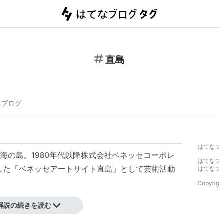
直島
連ブログ
はてな
海の島。1980年代以降株式会社ベネッセコーポレ
はてな
した「ベネッセアートサイト直島」として芸術活動
はてな
Copyrig
術祭2010」
解説の続きを読む