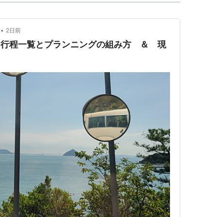
•
2日前
宮浦港のフェリーターミナル海の駅「なおし
 ： 行程一覧とプランニングの組み方 ＆ 現
と、その近くの「Little Plum」です。ま
お客様にレンタサイクルを貸し出しています。
旅サイト」直島町観光協会公式
が良い
い