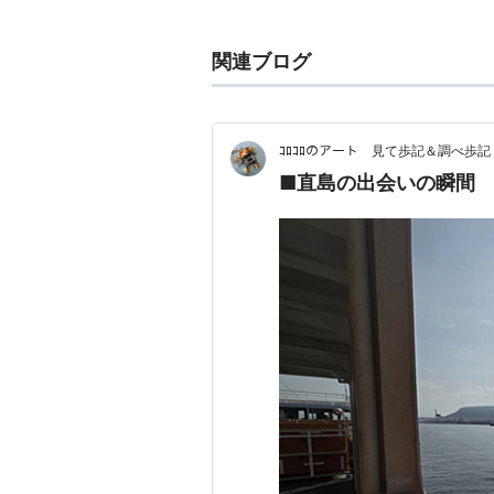
直島と近隣の豊島、女木島、男木島
術祭2010が2010年7月19日から
関連ブログ
組。2010年が第一回となる。
この芸術祭を作り上げる過程
ｺﾛｺﾛのアート 見て歩記＆調べ歩記
ャンルを超えた人々が集い、
■直島の出会いの瞬間
人々と交流し協働することで
す。
そして、この地が世界の叡智
島と瀬戸内海再生の機会を生
http://setouchi-artfest
料金
一般：5000円（前売4000円）
高校生：3000円（前売2500円