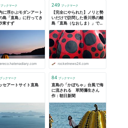
249
ブックマーク
ブックマーク
内に浮かぶモダンアート
【完全にやられた】ノリと勢
の島「直島」に行ってき
いだけで訪問した香川県の離
 沙東すず
島「直島（なおしま）」で5
時間滞在したら後悔しかなか
：
http://www.naoshimasento.jp/
った理由
ereco.hatenadiary.com
rocketnews24.com
）→JR宇野駅
84
ブックマーク
ブックマーク
ッセアートサイト直島
直島の「かぼちゃ」台風で海
に流される 草間彌生さん
作：朝日新聞
→宮浦港or本村港