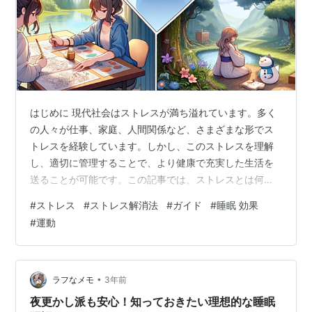
はじめに 現代社会はストレスが満ち溢れています。多く
の人々が仕事、家庭、人間関係など、さまざまな形でス
トレスを経験しています。しかし、このストレスを理解
し、適切に管理することで、より健康で充実した生活を
送ることが可能です。この記事では、ストレスとは何
か、どのようにストレスが蓄積しやすいか、そして日常
#
ストレス
#
ストレス解消法
#
ガイド
#
睡眠 効果
生活でストレスをためないための方法について探求しま
#
運動
す。 ストレスとは ストレスは、私たちの日常生活におい
て避けがたい現象です。しかし、ストレスを正確に理解
することは、それを管理し、健康的な生活を送るために
不可欠です。 ストレスの定義 ストレスは、外部の刺激
•
ラフなメモ
3年前
（ストレッサー）に対する身体的、心理的な反応…
夜更かし派も安心！知っておきたい理想的な睡眠