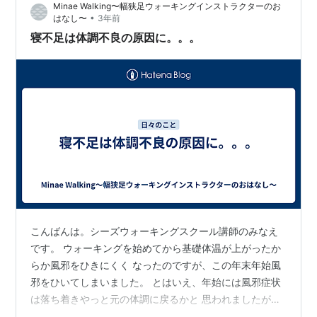
Minae Walking〜幅狭足ウォーキングインストラクターのお
ず第一に脳の活性化です。 十分な睡眠をとることで脳が
•
はなし〜
3年前
休息し、情報処理能力や記憶力が向上します。 良質な睡
寝不足は体調不良の原因に。。。
眠は脳の活性化につ…
こんばんは。シーズウォーキングスクール講師のみなえ
です。 ウォーキングを始めてから基礎体温が上がったか
らか風邪をひきにくく なったのですが、この年末年始風
邪をひいてしまいました。 とはいえ、年始には風邪症状
は落ち着きやっと元の体調に戻るかと 思われましたが、
ここ数日頭痛で思うように作業がはかどりません。 原因