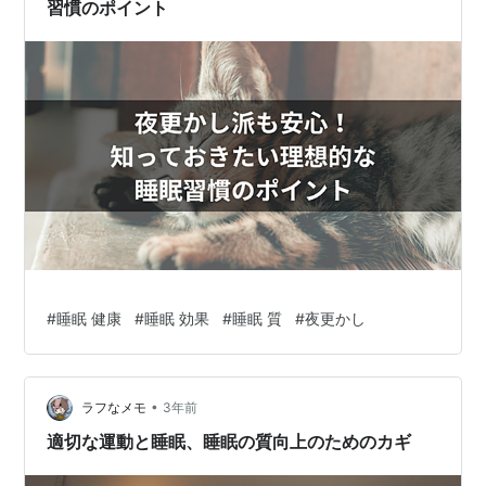
習慣のポイント
#
睡眠 健康
#
睡眠 効果
#
睡眠 質
#
夜更かし
•
ラフなメモ
3年前
適切な運動と睡眠、睡眠の質向上のためのカギ