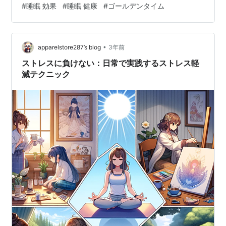
#
睡眠 効果
#
睡眠 健康
#
ゴールデンタイム
として思われるのは・・・睡眠不足。 ここ数日家族も体
調を崩していたりで寝るのが遅くなるのが続いており 就
寝が日が変わってから・・・というのも数日続きまし
•
た。 朝起きてからも頭が痛い。なんとなくしんど
apparelstore287’s blog
3年前
い。。。という毎日に。 睡眠不足は頭痛や体調不良の原
ストレスに負けない：日常で実践するストレス軽
因にもなりますが、他にも ホルモンバラン…
減テクニック