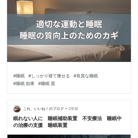
#
睡眠
#
しっかり寝て痩せる
#
良質な睡眠
#
睡眠 効果
#
睡眠 質
•
これ、いいね！のプログ
3年前
眠れない人に 睡眠補助装置 不安療法 睡眠中
の治療の支援 睡眠装置