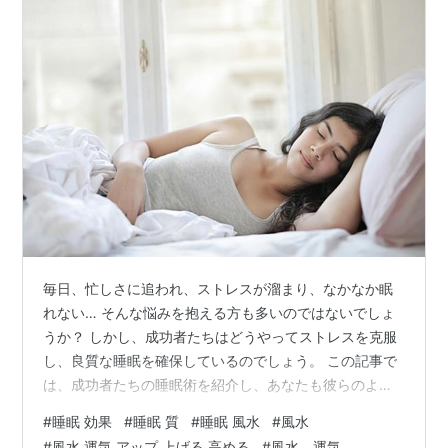
毎日、忙しさに追われ、ストレスが溜まり、なかなか眠
れない… そんな悩みを抱える方も多いのではないでしょ
うか？ しかし、成功者たちはどうやってストレスを克服
し、良質な睡眠を確保しているのでしょう。 この記事で
は、成功者たちの睡眠術を紹介し、あなたも彼らのよう
な質の高い睡眠を手に入れる方法を学びましょう。 \やは
#
睡眠 効果
#
睡眠 質
#
睡眠 風水
#
風水
り、睡眠は枕が大事☆/ 成功者の睡眠観 睡眠と生産性 ス
#
風水 運気 アップ 上げる 高める
#
風水 運気