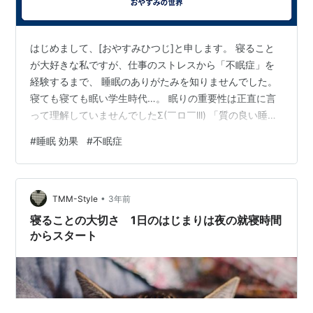
はじめまして、[おやすみひつじ]と申します。 寝ること
が大好きな私ですが、仕事のストレスから「不眠症」を
経験するまで、 睡眠のありがたみを知りませんでした。
寝ても寝ても眠い学生時代…。 眠りの重要性は正直に言
って理解していませんでしたΣ(￣ロ￣lll) 「質の良い睡眠
は私たちの身体と精神の健康に多大な影響を及ぼす」 と
#
睡眠 効果
#
不眠症
いうことに気づいてからは、 「睡眠の大切さを多くの人
に伝えたい」という思いが強くなりました。 私たち現代
人は忙しく、睡眠時間がほとんどとれない人が多いです
•
よね。 短時間でも質の良い睡眠が出来れば、たくさんの
TMM-Style
3年前
人の生活が より豊かに、より楽しくなるのではないかと
寝ることの大切さ 1日のはじまりは夜の就寝時間
わたしは考えています…
からスタート