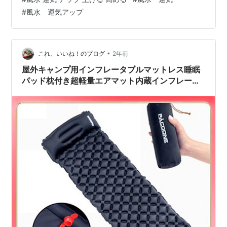
トレス管理と睡眠 睡眠とリーダーシップ 成功者の睡眠観
#
風水 運気アップ
成功者の睡眠観は、彼らの生活や仕事の中で重要な要素
として位置付けられています。 彼らは睡眠を単なる休息
の手段ではなく、精神的、身体的なリフレッシュや健康
維持の必要不可欠な部分と考…
•
これ、いいね！のプログ
2年前
屋外キャンプ用インフレータブルマットレス睡眠
パッド枕付き超軽量エアマット内蔵インフレータ
ーポンプハイキング