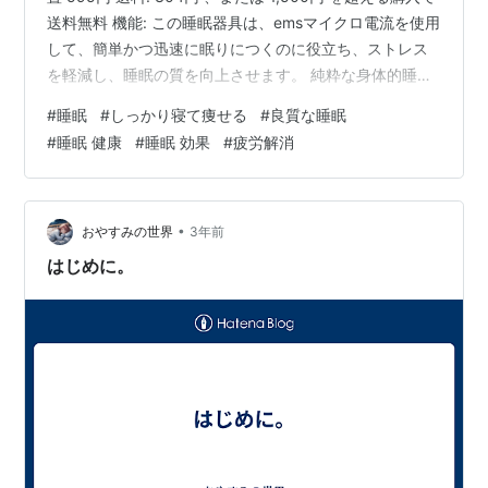
送料無料 機能: この睡眠器具は、emsマイクロ電流を使用
して、簡単かつ迅速に眠りにつくのに役立ち、ストレス
を軽減し、睡眠の質を向上させます。 純粋な身体的睡眠
の質の改善、非薬物、化学物質の添加、有害な影響、依
#
睡眠
#
しっかり寝て痩せる
#
良質な睡眠
存、身体への害はありません。 さまざまなユーザーのニ
#
睡眠 健康
#
睡眠 効果
#
疲労解消
ーズに合わせて、2つのモード (スリープモード/ワクワイ
トモード) と15ギアの強度を調整できます。 ストレスを
感じやすく、不安を感じやすく、眠りにつくのが困難
で、真夜中に目覚めやすい人に最適です。 仕様: 材料…
•
おやすみの世界
3年前
はじめに。