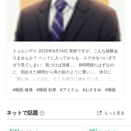
トュルンデイ 2025年9月14日 突然ですが、こんな経験あ
りませんか？ ベッドに入ってからも、スマホをついダラ
ダラ見てしまい、気づけば深夜…。 8時間寝たはずなの
に、朝起きた瞬間から体が鉛のように重い…。 休日に
「寝だめ」したのに、むしろ余計に疲れている…。 こ
れ、全部かつての僕です。「睡眠なんて気合でなんとか
#
睡眠 健康
#
睡眠 効果
#
アイテム
#
おすすめ
#
睡眠
なる」と本気で思っていました。でも、ハッキリ言いま
す。それは大きな間違いです。 この記事は、そんな
**「睡眠に悩めるすべての人」**のために書きました。
ネットで話題
もっと見る
安心してください。高級なマットレスやオーダーメイド
の枕の話は一切しません。近所のドラッグストアや無印
良品で、ランチ1回分くらいの投資…
1041
981