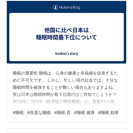
睡眠の重要性 睡眠は、心身の健康と幸福感を促進するた
めに不可欠です。 しかし、忙しい現代社会では、十分な
睡眠時間を確保することが難しい場合もありますよね。
実は日本は睡眠時間が最下位国のはご存知でしょうか？
2018年にOECD（経済協力開発機構）が、加盟33カ国の
平均睡眠時間の調査結果平均睡眠時間が最長だったの
#
睡眠
#
良質な睡眠
#
睡眠 質
#
睡眠 健康
#
睡眠 効果
は、南アフリカの553分（9時間13分）。 それに対し
て、日本の平均睡眠時間は442分（7時間22分）で、なん
と最下位でした。 睡眠時間を増やすことでのメリット ま