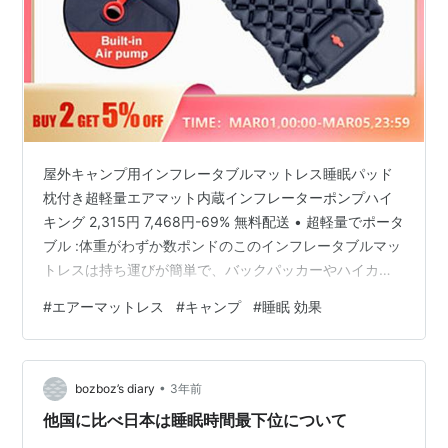
屋外キャンプ用インフレータブルマットレス睡眠パッド
枕付き超軽量エアマット内蔵インフレーターポンプハイ
キング 2,315円 7,468円-69% 無料配送 • 超軽量でポータ
ブル :体重がわずか数ポンドのこのインフレータブルマッ
トレスは持ち運びが簡単で、バックパッカーやハイカー
に最適です。 • 内蔵インフレーターポンプ :内蔵のインフ
#
エアーマットレス
#
キャンプ
#
睡眠 効果
レーターポンプを使用すると、別のポンプを持参するこ
となく、マットレスをすばやく簡単に膨らませることが
できます。 • TPUナイロン素材 :耐久性のあるTPUナイロ
•
ン素材で作られたこのマットレスは、耐摩耗性があり、
bozboz’s diary
3年前
長持ちします。 • 防湿マットタイプ :防湿マットタイ…
他国に比べ日本は睡眠時間最下位について