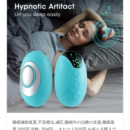
睡眠補助装置,不安療法,減圧,睡眠中の治療の支援,睡眠装
置 595円 送料: 304円 、または 1,500円 を超える購入で