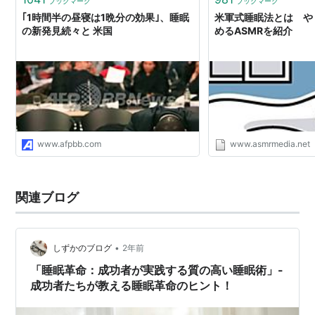
ブックマーク
ブックマーク
｢1時間半の昼寝は1晩分の効果｣、睡眠
米軍式睡眠法とは や
の新発見続々と 米国
めるASMRを紹介
www.afpbb.com
www.asmrmedia.net
関連ブログ
•
しずかのブログ
2年前
「睡眠革命：成功者が実践する質の高い睡眠術」-
成功者たちが教える睡眠革命のヒント！