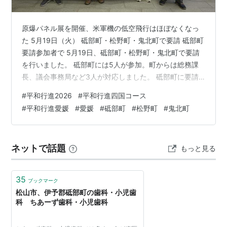
原爆パネル展を開催、米軍機の低空飛行はほぼなくなっ
た 5月19日（火） 砥部町・松野町・鬼北町で要請 砥部町
要請参加者で 5月19日、砥部町・松野町・鬼北町で要請
を行いました。 砥部町には5人が参加。町からは総務課
長、議会事務局など3人が対応しました。 砥部町に要請
書を手渡す 要請書を手渡し、パンフレットを使って、要
#
平和行進2026
#
平和行進四国コース
請内容について説明。 砥部町からは「8/3～17原爆パネ
#
平和行進愛媛
#
愛媛
#
砥部町
#
松野町
#
鬼北町
ル展を開催した」「修学旅行で広島平和記念資料館を訪
問している」「署名や意見書については実施しない」
「自衛官への情報提供については要望があれば提供しな
ネットで話題
もっと見る
い」「米軍機の飛行は現在ない」「原発は国のエネルギ
ー政策との関係であり独自に反…
35
ブックマーク
松山市、伊予郡砥部町の歯科・小児歯
科 ちあーず歯科・小児歯科