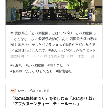
🐼 愛媛県立「とべ動物園」とは？ 🐾 🎤1｜とべ動物園っ
てどんなところ？ 愛媛県砥部町にある 四国最大級の動物
園！ 地形を生かしたパノラマ展示で動物が自然に見える
🌿 家族連れにも人気で、幅広い世代が楽しめるスポット
開園時間：9:00〜17:00（最終入園16:30） 休園日：月
曜（祝日の場合は翌平日） www.tobezoo.com 🚌 2｜ア
#
砥部町
#
とべ動物園
#
白くまピース
クセス 松山市中心部から車で約30分 🚗 松山ICから約15
#
私を喰べたい、ひとでなし
#
聖地巡礼
分で到着 伊予鉄バス「とべ動物園前」➡ 徒歩5分 👣 駐車
場 約2,000台 と広々！ 💴 3｜料金（個人） 大人（18〜
64歳）：600円 65歳以上：300円 高校生：200円 小中
学生：…
•
ぼやく三毛猫
9ヶ月前
『秋の砥部焼まつり』を楽しむ＆『おにぎり 鼓』
『アフタヌーンティー・ティールーム 』