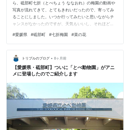
ら、砥部町七折（とべちょう ななおれ）の梅園の動画や
写真が流れてきて、とてもきれいだったので、寄ってみ
ることにしました。いつか行ってみたいと思いながらチ
ャンスがなかったのですが、天気もいいし、それほど遠
回りでもないので、いいタイミングでした(^^)●七折（な
#
愛媛県
#
砥部町
#
七折梅園
#
菜の花
なおれ）の梅園愛媛県伊予郡砥部町七折109番地広い駐車
場あり、トイレあり＜入場料＞大人：300円（20名以上
の団体：250円） 中学生以下：無料＊2/21～3/08 第36
•
回七折梅まつりが行われました。平日でしたので、難な
トリプルのブログ
8ヶ月前
く駐車できました。駐車場から入口はすぐです。 初めて
【愛媛県・砥部町】ついに「とべ動物園」がアニ
なので、展望台まで…
メに登場したのでご紹介します