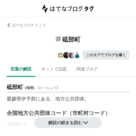
はてなブログ トップ
砥部町
このタグでブログを書く
言葉の解説
ネットで話題
関連ブログ
砥部町
(
地理
)
【
とべちょう
】
愛媛県
伊予郡
にある、
地方公共団体
。
全国地方公共団体コード
（
市町村コード
）
解説の続きを読む
38402-0