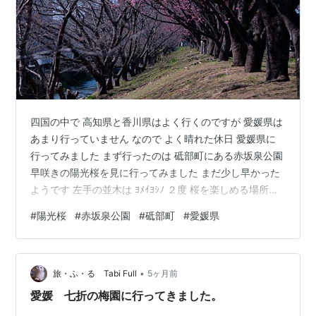
四国の中で 高知県と香川県はよく行くのですが 愛媛県は
あまり行っていません なので よく晴れた休日 愛媛県に
行ってみました まず行ったのは 砥部町にある赤坂泉公園
早咲きの陽光桜を見に行ってみました まだ少し早かった
ようです 左手の並木は ﾖﾒｲﾖｼﾉ ２度 桜を楽しめる場所の
ようです 陽光桜は愛媛県の方が 交配により開発した品種
#
陽光桜
#
赤坂泉公園
#
砥部町
#
愛媛県
だそうです 奥に行くと よく咲いている木がありました
濃いﾋﾟﾝｸ色の花でした 青空を背景に 寄って撮ってみまし
た 桜並木の中に駐車場はあるのですが 最盛期は車を停め
•
るのに 苦労しそうな所でした Nikon D850 Nikkor
旅・ふ・る Tabi Full
5ヶ月前
VR80-400mmf/4.5-5.…
愛媛 七折の梅園に行ってきました。