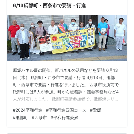
の里。 三坂峠を越えて久万へ向かいます。松山から15キ
6/13砥部町・西条市で要請・行進
ロほどの…
原爆パネル展の開催、新パネルの活用などを要請 6月13
日（木） 砥部町・西条市で要請・行進 6月13日、砥部
町・西条市で要請・行進を行いました。 西条市役所前で
砥部町には8人が参加。町から総務課・議会事務局など4
人が対応しました。 砥部町要請参加者で、砥部焼レリー
フ前にて 要請書を手渡し、今年の要請内容をパンフレッ
#
2024平和行進
#
平和行進四国コース
#
愛媛
トも使いながら説明しました。 砥部町要請のようす 砥部
#
砥部町
#
西条市
#
平和行進愛媛
町からは「8/1～16に庁舎ロビーでパネル展を実施老人ク
ラブに依頼し、戦争体験談なども実施する」「小学校全3