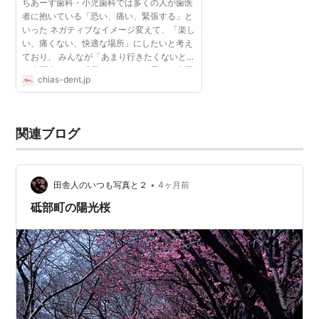
ちあーず歯科・小児歯科では多くの人が歯医
者に抱いている「恐い、痛い、緊張する」と
いった ネガティブなイメージ変えて、「楽し
い、痛くない、快適な場所」にしたいと考え
ており、 みんなが「あまり行きたくないと思
う歯医者」から「早く行きたいと思える歯医
chias-dent.jp
者」をコンセプトにしております。
関連ブログ
•
田舎人のいつも写真と２
4ヶ月前
砥部町の陽光桜