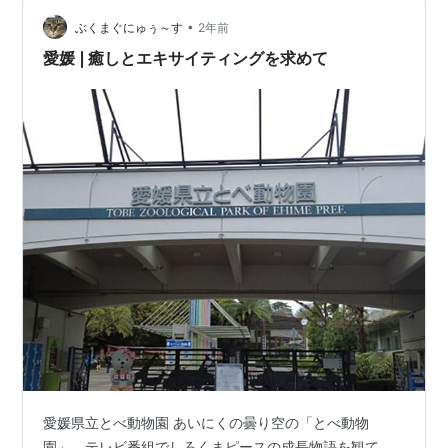
校で修学旅行を広島で平和学習」「町長として署名は差
し控える」「自衛隊への個人情報提供での除外申請をホ
•
ぶくまぐにゅぅ～す
2年前
ームページで周知し受…
愛媛❘癒しとエキサイティングを求めて
愛媛県立とべ動物園 あいにくの曇り空の「とべ動物
園」。テレビ番組でしろくまピースの成長物語を観て