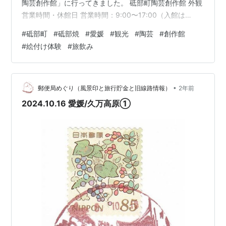
陶芸創作館」に行ってきました。 砥部町陶芸創作館 外観
営業時間・休館日 営業時間：9:00〜17:00（入館は
16:00まで） 休館日：木曜日（祝日の場合は翌日）、12
#
砥部町
#
砥部焼
#
愛媛
#
観光
#
陶芸
#
創作館
月29日から翌年1月3日 料金 絵付け体験：300円〜 手び
#
絵付け体験
#
旅飲み
ねり体験（要予約）：2,000円/人〜 ろくろ体験（要予
約）：2,000円/人〜 アクセス 愛媛県伊予郡砥部町五本松
82 駐車場 有（無料） 約30台 TEL 089−962−6145 ホー
ムペー…
•
郵便局めぐり（風景印と旅行貯金と旧線路情報）
2年前
2024.10.16 愛媛/久万高原①