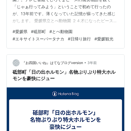
「じゃぁ行ってみよう」ということで初めて行ったの
が、13年前です。薄くなっていた記憶が蘇ってきた感じ
がします。 愛媛県立とべ動物園 ２４才になったピースと
対面です。もう見物人がいようと我関せずなピースは元
#
愛媛県
#
砥部町
#
とべ動物園
気そうでした。 愛媛県立とべ動物園 ピースの毛並みを体
#
エキサイトスーパータナカ
#
日帰り旅行
#
愛媛観光
感できるクッションが見本で置いてありました。売店で
販売しているので興味のある方は是非。湿気が多い日で
したので触り心地は、濡れた我が家の猫を触ってるよう
な感じでした。 愛媛県立とべ動物園 開園してすぐ入場し
•
『お四国いいね』はてなブログversion
3年前
たので閑散としている園内。動物も寝起きっぽ…
砥部町「日の出ホルモン」名物ぷりぷり特大ホル
モンを豪快にジュー