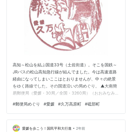
高知～松山を結ぶ国道33号（土佐街道）。そこを国鉄～
JRバスの松山高知急行線が結んでました。今は高速道路
経由になってしまいここはとおりませんが、中々の絶景
をゆく路線でした。その国道沿いの局めぐり。 ▲大南簡
易郵便局（愛媛・30局／全国・3260局）（おおみなみ）
局番：61752 開設：1965（昭和40）年2月1日 2016年移
#
郵便局めぐり
#
愛媛
#
久万高原町
#
砥部町
転し現在地に。丸ポストは一緒に持って来たのでしょう
か。 国道33号から379号旧道へ入ってちょっと行ったあ
たり。この局舎は新しいですが、街並みの風情が本当に
•
素敵。四国にいるんだな、としみじみ。あたりは砥部焼
愛媛を歩こう！国民平和大行進
2年前