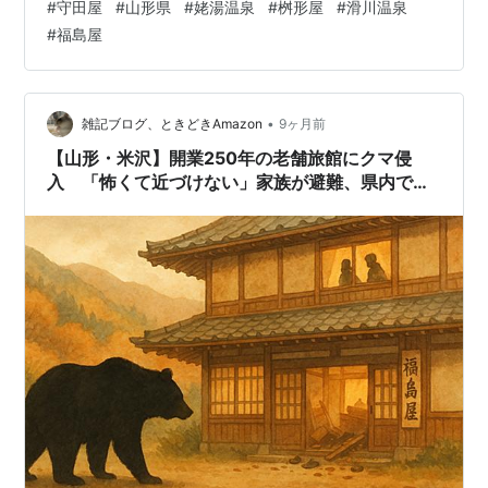
#
守田屋
#
山形県
#
姥湯温泉
#
桝形屋
#
滑川温泉
ください。 ⇒ 参考テレビ番組 一覧へ ※また、宿泊施設の
#
福島屋
公式サイトは下記予約ページに掲載しています。 ■守田
屋(福島県磐梯熱海温泉) 住所：福島県郡山市熱海町熱海
5-271 磐梯熱海温泉 守田屋 福島県・磐梯熱海温…
•
雑記ブログ、ときどきAmazon
9ヶ月前
【山形・米沢】開業250年の老舗旅館にクマ侵
入 「怖くて近づけない」家族が避難、県内では
目撃2103件