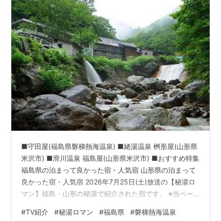
■守田屋(福島県磐梯熱海温泉) ■姥湯温泉 桝形屋(山形県
米沢市) ■滑川温泉 福島屋(山形県米沢市) ■おすすめ特集
福島県の泊まって良かった宿・人気宿 山形県の泊まって
良かった宿・人気宿 2026年7月25日(土)放送の【秘湯ロ
マン】福島・山形の秘湯で紹介された宿です。 ※当ペー
ジは番組での放送内容では無く、紹介されていた宿泊施
#
TV紹介
#
秘湯ロマン
#
福島県
#
磐梯熱海温泉
設を調べた記事です。番組の公式サイトはこちらをご覧