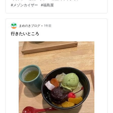
（笑）。 中では"Flower Art Award 2025 " というのをや
#
メゾンカイザー
#
福島屋
っていて、 いろんな場所にお花が飾ってありました。 私
が好きなお花（その1）。 お花が空中に浮かんでいるのが
可憐で楽しい。 通りがかりのお店の前のディスプレイ。
こういう和風なのも好きです。 私の…
•
まめのきブログ
1年前
行きたいところ