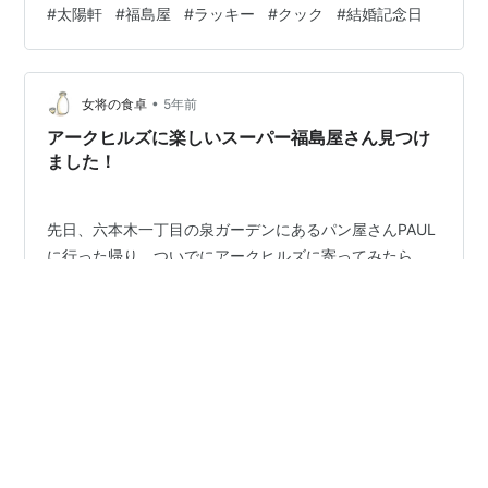
#
太陽軒
#
福島屋
#
ラッキー
#
クック
#
結婚記念日
かったぞー」と僕達に言うのだ。いわゆる刷り込みです
な。このせいで僕、姉、母の太陽軒の炒飯に対する幻想
はどんどん膨らんでいった。 そしてついに太陽軒に行く
•
日がやって来た。家族で金沢に行って、帰るのかな、と
女将の食卓
5年前
思っていたら、父が「太陽軒に行くぞ」と言ったのだ。
アークヒルズに楽しいスーパー福島屋さん見つけ
太陽軒の前に着いた僕たちは心の中で少し不…
ました！