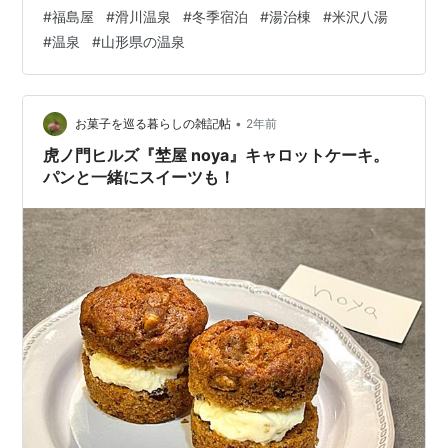
すので、冬山登山の方のご利用・宿泊は可能です。」 お
#
福島屋
#
滑川温泉
#
冬季宿泊
#
湯治棟
#
米沢八湯
ぉ！ そういうことだったのね！ このときは、てっきり地
#
温泉
#
山形県の温泉
元の主(笑)の米沢亜希子氏のチカラで 半ば無理やり？冬
季閉鎖中に押しかけたのかと思ってました😂 …というこ
とで、 懐かしついでに（どうせ絵日記も書いてなかった
ので）したためてみることに～ ＊＊＊ あれは…2023年3
•
お菓子を巡る暮らしの雑記帖
2年前
月。 峠駅に車を停…
虎ノ門ヒルズ『埜屋 noya』キャロットケーキ。
パンと一緒にスイーツも！