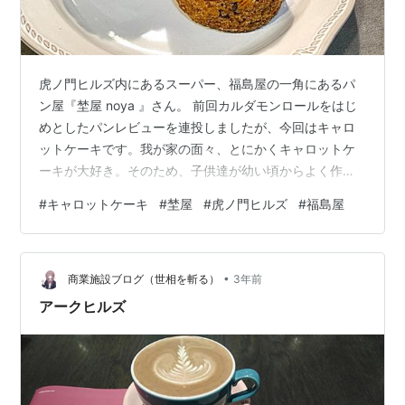
虎ノ門ヒルズ内にあるスーパー、福島屋の一角にあるパ
ン屋『埜屋 noya 』さん。 前回カルダモンロールをはじ
めとしたパンレビューを連投しましたが、今回はキャロ
ットケーキです。我が家の面々、とにかくキャロットケ
ーキが大好き。そのため、子供達が幼い頃からよく作っ
ていました。 最近は面倒くさがりに拍車がかかり、お菓
#
キャロットケーキ
#
埜屋
#
虎ノ門ヒルズ
#
福島屋
子作りもごくたまにお願いされた時だけしかしなくなり
ましたが。。。キャロットケーキは本当にその家庭、ま
たお作りしているお店によって、味わいがかなり違いま
•
す。スパイスの塩梅や生地の質感、具材など本当に千差
商業施設ブログ（世相を斬る）
3年前
万別で、我が家でも家族それぞれ好みが違い、微妙にレ
アークヒルズ
シピを変えたものを2種類焼くということも…