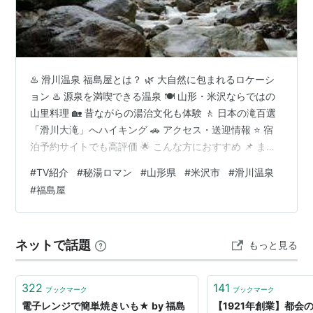
♨️ 滑川温泉 福島屋とは？ 🌿 大自然に包まれるロケーシ
ョン ♨️ 源泉を満喫できる温泉 🍽️ 山形・米沢ならではの
山里料理 🏡 昔ながらの湯治文化も体験 🚶 日本の滝百選
「滑川大滝」へハイキング 🚗 アクセス・送迎情報 ⭐ 宿
泊予約サイトでも高評価 🌟 こんな方におすすめ 📌 まと
め｜本物の秘湯を味わうなら滑川温泉 福島屋 📲🔗 ご予
#
TV紹介
#
秘湯ロマン
#
山形県
#
米沢市
#
滑川温泉
約はこちら↓のページが便利！ 「本当にこんな山奥に温
#
福島屋
泉宿があるの？」——そんな期待と少しの不安を胸に進
んだ先で出会えるのが、山形県米沢市・滑川温泉 福島屋
です。🚗🌲 標高約850m、周囲を豊かな自然に囲まれた
ネットで話題
もっと見る
一軒宿は、まさに秘湯好きの憧れ。歴史ある温泉と四季
折…
322
141
ブックマーク
ブックマーク
電子レンジで簡単焼きいも★ by 福島
【1921年創業】都会