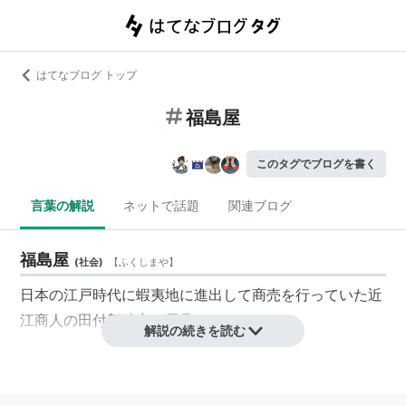
はてなブログ トップ
福島屋
このタグでブログを書く
言葉の解説
ネットで話題
関連ブログ
福島屋
(
社会
)
【
ふくしまや
】
日本の江戸時代に蝦夷地に進出して商売を行っていた近
江商人の田付新助家の屋号。
解説の続きを読む