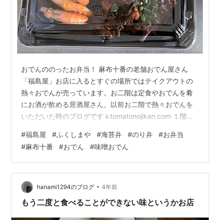
おでんののったお弁当！ 麻布十番の老舗おでん屋さん
「福島屋」お店に入るとすぐの場所ではテイクアウトの
熱々おでんが売っています。お二階は定食やおでんを肴
にお酒が飲める居酒屋さん。以前お二階で熱々おでんを
いただいた時のブログです↓tomatonojikan.com １階テ
イクアウトのおでんの奥横に、おでん種と一緒に売られ
#
福島屋
#
ふくしまや
#
海苔弁
#
のり弁
#
お弁当
ているのが「おでん屋ののり弁」レギュラーが７５０
#
麻布十番
#
おでん
#
味噌おでん
円、極みが８５０円（税別）ここに積んでいなくても、
奥にある場合もあるので店員さんに聞いてみて下さい
ね。 この時も”極”は残り一個ですか？と聞いたら奥に三
つありますと言ってました。以前ここに置いてなくて店
•
hanami1294のブログ
4年前
員さんに尋ねたら、「もうすぐ出来…
もう二度と食べることができない味というかお店