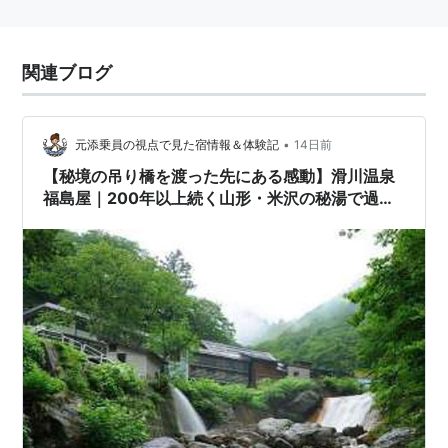
関連ブログ
•
元添乗員の視点で見た宿情報＆体験記
14日前
【秘境の吊り橋を渡った先にある感動】滑川温泉
福島屋｜200年以上続く山形・米沢の秘湯で過ご
す特別な一日♨️🌿