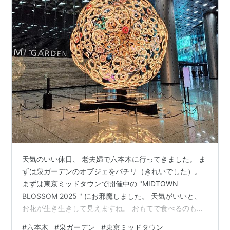
天気のいい休日、 老夫婦で六本木に行ってきました。 ま
ずは泉ガーデンのオブジェをパチリ（きれいでした）。
まずは東京ミッドタウンで開催中の "MIDTOWN
BLOSSOM 2025 " にお邪魔しました。 天気がいいと、
お花が生き生きして見えますね。 おもてで食べるのも気
持ちいいなと思いつつ、 中でエスニックを食べた私たち
#
六本木
#
泉ガーデン
#
東京ミッドタウン