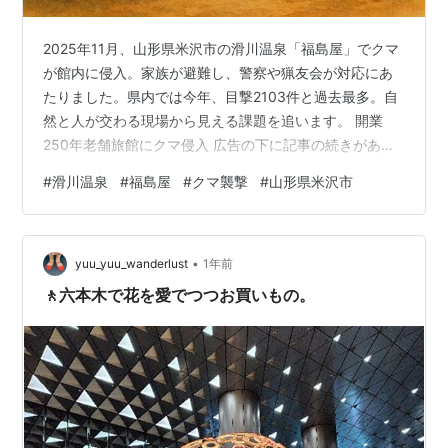
2025年11月、山形県米沢市の滑川温泉「福島屋」でクマ
が館内に侵入。家族が避難し、警察や猟友会が対応にあ
たりました。県内では今年、目撃2103件と過去最多。自
然と人が交わる現場から見える課題を追います。 開業
250年老舗旅館にクマ侵入 広告の下に記事の続きがあり
ます。ペコリ 静かな山あいにある老舗旅館で、突然、異
#
滑川温泉
#
福島屋
#
クマ襲撃
#
山形県米沢市
変が起きた。2025年11月7日、山形県米沢市大沢の滑川
温泉「福島屋」で、クマが館内に侵入した。およそ250
年の歴史を持つ温泉旅館のフロント付近からは「壊され
•
る音がする」との声が上がり、家族3人が2階へ避難。警
yuu_yuu_wanderlust
1年前
察や市の職員、猟友会が現場に駆けつけ、緊迫した対応
🚶六本木で花を愛でつつお買いもの。
が続いた。けが人はいない…