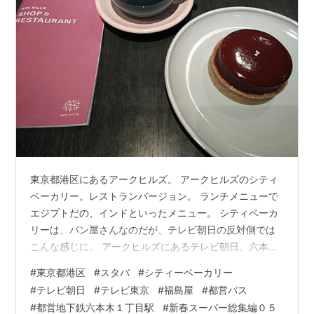
東京都港区にあるアークヒルズ。 アークヒルズのシティ
ベーカリー。レストランバージョン。 ランチメニューで
エジプトだの、インドといったメニュー。 シティベーカ
リーは、パン屋さんなのだが、テレビ朝日の反対側では
こんな感じに。 アークヒルズにあるテレビ朝日。六本木
ヒルズにもあります。 正確にはブラッスリールービン。
#
東京都港区
#
スタバ
#
シティーベーカリー
ちょうど首都高速3号と都心環状線がぶつかったところに
#
テレビ朝日
#
テレビ東京
#
福島屋
#
都営バス
あります。 六本木一丁目駅。六本木ですが、六本木方面
#
都営地下鉄六本木１丁目駅
#
新春スーパー総集編０５
からこようとすると徒歩ではちょっとという距離。 テレ