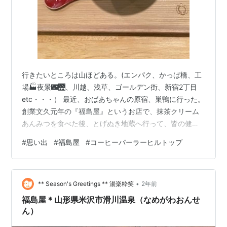
行きたいところは山ほどある。(エンパク、かっぱ橋、工
場🏭夜景🌃🌉、川越、浅草、ゴールデン街、新宿2丁目
etc・・・） 最近、おばあちゃんの原宿、巣鴨に行った。
創業文久元年の『福島屋』というお店で、抹茶クリーム
あんみつを食べた後、とげぬき地蔵へ行って、皆の健康
を祈願してきた。 とにかく殺人的に暑い😵🥵今夏であっ
#
思い出
#
福島屋
#
コーヒーパーラーヒルトップ
た。 そして少し前になるのだが、お茶の水の明治大学の
そばの山の上ホテル内にある、『コーヒーパーラーヒル
トップ』という喫茶室に行った時のこと。 昼食目当てだ
•
ったので、今から思えば残念なことに、コーヒーやデザ
** Season's Greetings ** 湯楽粋笑
2年前
ートは注文せず、文化人に愛されたというロングマカロ
福島屋＊山形県米沢市滑川温泉（なめがわおんせ
ニグラタンを食した。 美味だったが…
ん）