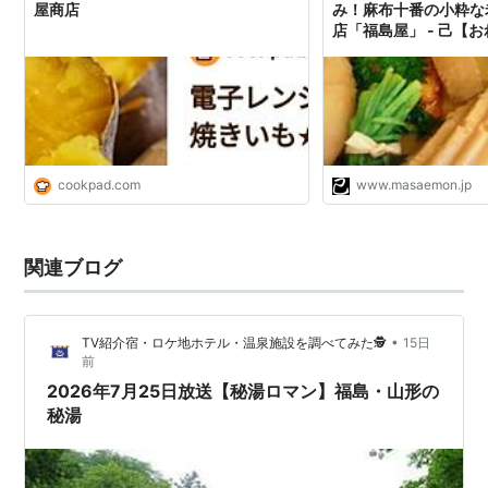
屋商店
み！麻布十番の小粋な
店「福島屋」 - 己【
cookpad.com
www.masaemon.jp
関連ブログ
•
TV紹介宿・ロケ地ホテル・温泉施設を調べてみた🕵️
15日
前
2026年7月25日放送【秘湯ロマン】福島・山形の
秘湯