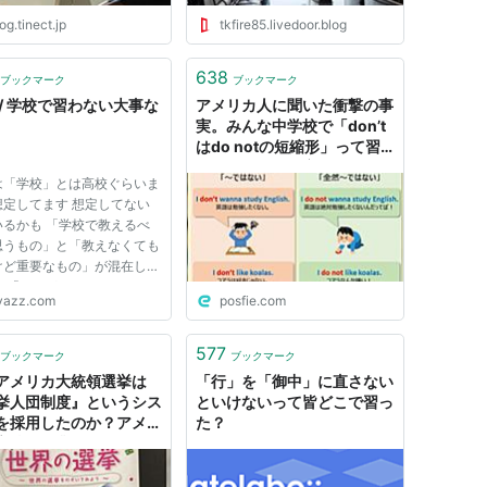
og.tinect.jp
tkfire85.livedoor.blog
638
ブックマーク
ブックマーク
 / 学校で習わない大事な
アメリカ人に聞いた衝撃の事
実。みんな中学校で「don’t
はdo notの短縮形」って習
ったよね？でも実はこの２つ
は「学校」とは高校ぐらいま
は結構ニュアンスが違うんだ
想定してます 想定してない
って！教科書には載ってない
いるかも 「学校で教えるべ
から要注意だね！don't「～
思うもの」と「教えなくても
ではない」do not「全然～
けど重要なもの」が混在して
ではない」
も 「@」がついてるのは
yazz.com
posfie.com
tterでいただいた意見で、増井
見と必ずしも一致するわけで
りません。 ついてないもの
577
ブックマーク
ブックマーク
の意見です。 -----------
アメリカ大統領選挙は
「行」を「御中」に直さない
挙人団制度』というシス
といけないって皆どこで習っ
を採用したのか？アメリ
た？
高校の授業ではこう習う