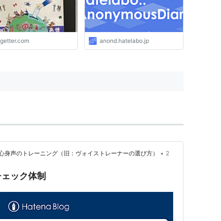
ogetter.com
anond.hatelabo.jp
•
心身声のトレーニング（旧：ヴォイストレーナーの選び方）
2
チェック体制