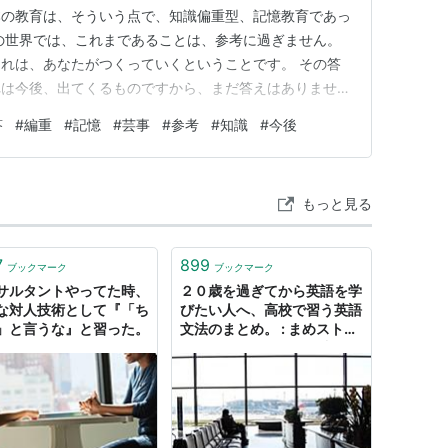
本の教育は、そういう点で、知識偏重型、記憶教育であっ
の世界では、これまであることは、参考に過ぎません。
れは、あなたがつくっていくということです。 その答
れは今後、出てくるものですから、まだ答えはありませ
答
#
編重
#
記憶
#
芸事
#
参考
#
知識
#
今後
もっと見る
7
899
ブックマーク
ブックマーク
サルタントやってた時、
２０歳を過ぎてから英語を学
な対人技術として『「ち
びたい人へ、高校で習う英語
」と言うな』と習った。
文法のまとめ。 : まめストリ
ート・ジャーナル 〜無料で
情報が買える唯一の新聞〜