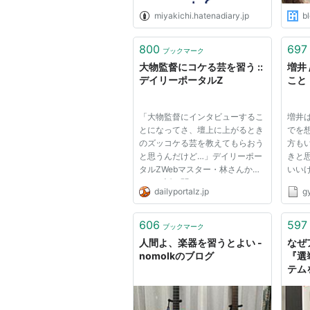
miyakichi.hatenadiary.jp
bl
800
697
ブックマーク
大物監督にコケる芸を習う ::
増井
デイリーポータルZ
こと
「大物監督にインタビューするこ
増井
とになってさ、壇上に上がるとき
でを
のズッコケる芸を教えてもらおう
方も
と思うんだけど…」デイリーポー
きと
タルZWebマスター・林さんから
いい
そんな話を聞いた。 えー？やっ
るか
dailyportalz.jp
g
てくれるんですかねー、と笑って
twi
いたが、「ファンなんだったら来
の意
る？」へい、へい、「インタビュ
はあ
606
597
ブックマーク
アーやんない？」ようがすよう
は増井
人間よ、楽器を習うとよい -
なぜ
が...
---...
nomolkのブログ
『選
テム
カの