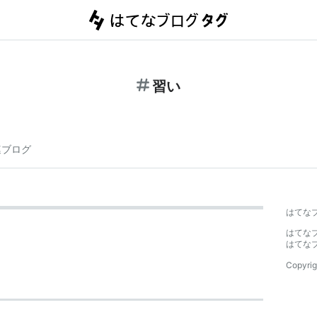
習い
連ブログ
はてな
はてな
はてな
Copyrig