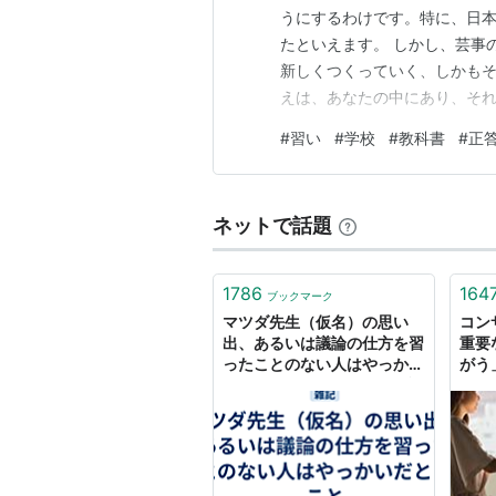
うにするわけです。特に、日
たといえます。 しかし、芸事
新しくつくっていく、しかもそ
えは、あなたの中にあり、そ
ん。
#
習い
#
学校
#
教科書
#
正
ネットで話題
1786
164
ブックマーク
マツダ先生（仮名）の思い
コン
出、あるいは議論の仕方を習
重要
ったことのない人はやっかい
がう
だということ - みやきち日記