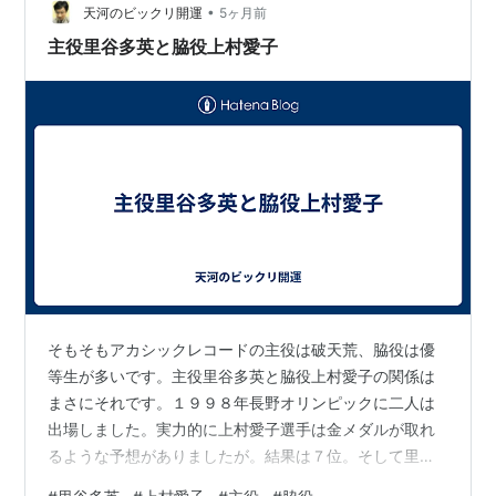
•
良い考えだと思ったんだが、裁判所に止められてしまっ
天河のビックリ開運
5ヶ月前
た。残念だ。これにくじけずに、イランのことや、グリ
主役里谷多英と脇役上村愛子
ーンランド、北朝鮮の事等も、今後も思い立ったら出
来…
そもそもアカシックレコードの主役は破天荒、脇役は優
等生が多いです。主役里谷多英と脇役上村愛子の関係は
まさにそれです。１９９８年長野オリンピックに二人は
出場しました。実力的に上村愛子選手は金メダルが取れ
るような予想がありましたが。結果は７位。そして里谷
多英はまさかの金メダル獲得。上村愛子さんは優等生で