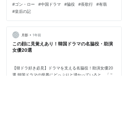
ン・ローのプロフィールと演技の魅力 ゴン・ローは1974
#
ゴン・ロー
#
中国ドラマ
#
脇役
#
長歌行
#
有翡
年生まれ、北京市出身。美術学校の出身というユニーク
#
皇后の記
な経歴を持ち、その芸術的な感性が彼の演じる役柄の深
みにつながっています。 彼の演技の最大の魅力は、その
「予測不能性」にあります。温厚そうな顔を見せたかと
思えば、次の瞬間には凍りつくような冷酷な眼差しを向
•
月影
1年前
ける。その変幻自在な表現力で、彼は単な…
この顔に見覚えあり！韓国ドラマの名脇役・助演
女優20選