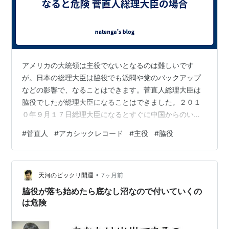
アメリカの大統領は主役でないとなるのは難しいです
が。日本の総理大臣は脇役でも派閥や党のバックアップ
などの影響で、なることはできます。菅直人総理大臣は
脇役でしたが総理大臣になることはできました。２０１
０年９月１７日総理大臣になるとすぐに中国からのいじ
めに遭います。今の高市総理の場合と同様ですね。今の
#
菅直人
#
アカシックレコード
#
主役
#
脇役
中国主導部は「強いものには巻かれろ、弱い者をくじ
け。」という主義で、強いものだと思うと文句があって
も反抗せず。逆に、弱い者だと分かるとかさにかかって
•
いじめてきます。時の中国主導部は菅直人は相手の強弱
天河のビックリ開運
7ヶ月前
を見定めるのに敏感で、菅直人を小物で弱い者だと分か
脇役が落ち始めたら底なし沼なので付いていくの
ったので、ちょっとでも失態をしようものなら、それを
は危険
よい…