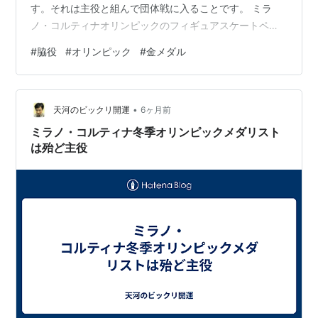
す。それは主役と組んで団体戦に入ることです。 ミラ
ノ・コルティナオリンピックのフィギュアスケートペア
の三浦璃来選手は主役でしたが、木原龍一選手は脇役で
#
脇役
#
オリンピック
#
金メダル
した。脇役でも主役と組めば、最初のショートプログラ
ムはミスが出て５位でした一時は絶望したものの。最終
盤のフリーでまさかの大逆転で、感動の金メダル獲得劇
•
になりました。最初は一旦下げておいて絶望していると
天河のビックリ開運
6ヶ月前
ころ、最終盤で一か八かの大勝負で大技を披露して大逆
ミラノ・コルティナ冬季オリンピックメダリスト
転し、頂点に立つというのは、まさに映画の主役その
は殆ど主役
も…