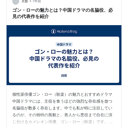
•
あなたもついていこうとするときに、その上司やトップ
月影
1年前
が脇役か主役かというのを見定める必要がありますね。
ゴン・ローの魅力とは？中国ドラマの名脇役、必
関ケ原合戦の前に、もし、主役が徳川家康で、脇役が石
見の代表作を紹介
田三…
個性派俳優ゴン・ロー（耿楽）の魅力とおすすめドラマ
中国ドラマには、主役を食うほどの強烈な存在感を放つ
名脇役が数多く存在します。中でも私が特に注目してい
るのが、その独特の風貌と、善人から悪役まで自在に演
じ分けるカメレオン俳優、ゴン・ロー（耿楽）です。 ゴ