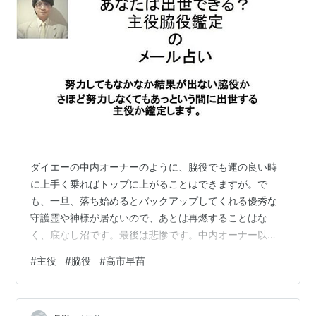
ダイエーの中内オーナーのように、脇役でも運の良い時
に上手く乗ればトップに上がることはできますが。で
も、一旦、落ち始めるとバックアップしてくれる優秀な
守護霊や神様が居ないので、あとは再燃することはな
く、底なし沼です。最後は悲惨です。中内オーナー以外
にも、歴史を紐解いてみると、石田三成、織田信長、ア
#
主役
#
脇役
#
高市早苗
ドルフ・ヒトラーは脇役でした。これらの人が好調な時
に、ついていった人は多く居ますが。結局、ある時から
落ち始めたら、底なし沼なので、最期は悲惨でしたね。