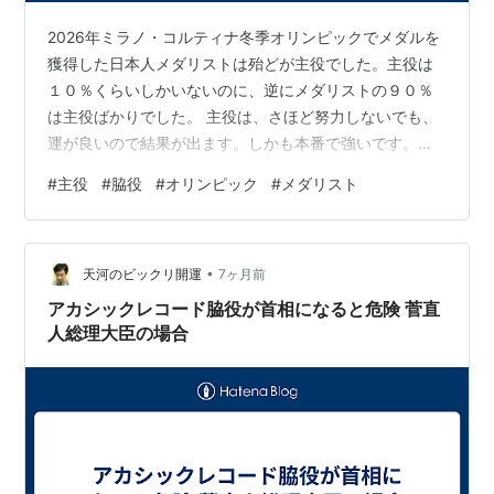
2026年ミラノ・コルティナ冬季オリンピックでメダルを
獲得した日本人メダリストは殆どが主役でした。主役は
１０％くらいしかいないのに、逆にメダリストの９０％
は主役ばかりでした。 主役は、さほど努力しないでも、
運が良いので結果が出ます。しかも本番で強いです。世
界ランキングが低くても、本番のオリンピックでは、飛
#
主役
#
脇役
#
オリンピック
#
メダリスト
躍して、突然金メダルを獲得したりします。 逆に、脇役
は悲惨です。世界ランキングがトップで金メダル確実と
言われながら、本番で大失態して、メダルすら取れない
•
ということがおきやすいです。 例えば、モーグルで堀島
天河のビックリ開運
7ヶ月前
行真という選手がいます。ランキングトップで挑んだ
アカシックレコード脇役が首相になると危険 菅直
2018年平昌オリンピックでは金メダル確実…
人総理大臣の場合