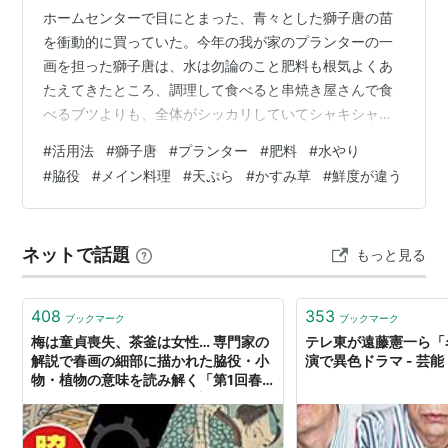
ホームセンターで目にとまった、青々とした獅子唐の苗
を衝動的に買っていた。今年の我が家のプランターの一
画を担った獅子唐は、水は勿論のこと肥料も根気よくあ
たえてきたところ、調理して食べると串焼き屋さんで食
べるブツよりも、全体がシッカリしていてシャキシャキ
感が優っているのは「新鮮」が一番の理由かも知れな
#
活用法
#
獅子唐
#
プランター
#
肥料
#
水やり
い。 お肉をタレ焼きにして、炙った獅子唐を付け合わせ
#
脇役
#
メイン料理
#
天ぷら
#
かすみ草
#
鮮度が違う
にしてみたが、次から次へと実を結ぶ獅子唐は使いきれ
るものでもない。天ぷらも勿論美味しいが、獅子唐が主
役のプレートなんて見たことないので、適当に盛ってみ
ネットで話題
もっと見る
るだけでさまになった。相乗効果と言うんだろうか、お
肉が何時もよりも美味しい感覚があるし、獅子唐のシ
ャ…
408
353
ブックマーク
ブックマーク
梅は童貞喪失、茶釜は女性… 専門家の
テレ東が遠藤憲一ら「
解説で春画の細部に描かれた脇役・小
演で異色ドラマ - 芸能
物・植物の意味を読み解く「第1回春
画脇役大賞」 #タモリ倶楽部