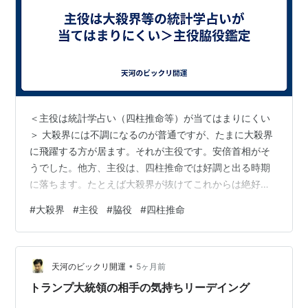
＜主役は統計学占い（四柱推命等）が当てはまりにくい
＞ 大殺界には不調になるのが普通ですが、たまに大殺界
に飛躍する方が居ます。それが主役です。安倍首相がそ
うでした。他方、主役は、四柱推命では好調と出る時期
に落ちます。たとえば大殺界が抜けてこれからは絶好調
になるだろうと鑑定された主役は、逆に絶不調に陥るこ
#
大殺界
#
主役
#
脇役
#
四柱推命
とが多いです。また主役は地獄の釜が開く時期＝3月7月
8月9月には弱く。安倍総理が暗殺された、トランプ大統
領暗殺未遂事件のは7月。主役の大谷翔平の通訳事件は3
•
月、故障は7月に起きました。 また、主役の芸能人の急
天河のビックリ開運
5ヶ月前
死、自害等は決まって、7月から9月の間に起きやすいで
トランプ大統領の相手の気持ちリーデイング
す。 統計学占いが妥当しないあなたは主…