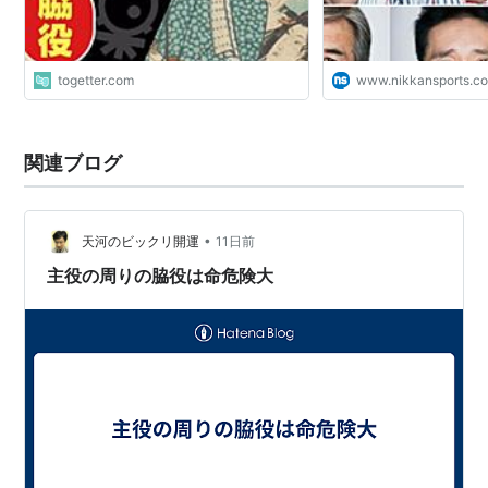
togetter.com
www.nikkansports.c
関連ブログ
•
天河のビックリ開運
11日前
主役の周りの脇役は命危険大