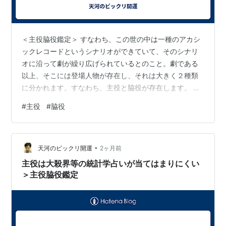
＜主役脇役鑑定＞ すなわち、この世の中は一種のアカシ
ックレコードというシナリオができていて、そのシナリ
オに沿って劇が繰り広げられているとのこと。劇である
以上、そこには登場人物が存在し、それは大きく２種類
に分かれます。すなわち、主役と脇役が存在します。 主
役は劇の主役のように良い意味でも悪い意味でも目立つ
#
主役
#
脇役
存在で新聞に出るような人で、波乱の人生を歩みます。
小説の主人公と一緒です。死にそうでなかなか死なない
という特徴が有ります。よく偶然飛行機に乗り損ねたら
•
その飛行機が墜落して助かったと言う例がありますが、
天河のビックリ開運
2ヶ月前
そういう人は主役です。また、「有名人が乗る飛行機は
主役は大殺界等の統計学占いが当てはまりにくい
墜落しにくい」という噂が有ります。これは有名人…
＞主役脇役鑑定