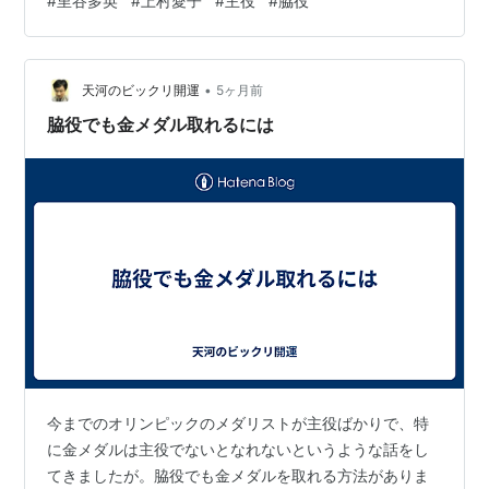
#
里谷多英
#
上村愛子
#
主役
#
脇役
練習も熱心で夏も特別な施設を建設してそこで練習に専
念し、マスコミなどに評判が良いのですが、でも、オリ
ンピック以外の大会では１位になることもあったのです
•
が。オリンピックでは７位、５位、４位、４位と、いつ
天河のビックリ開運
5ヶ月前
もメダル直前まで行くものの、結局メダル取れす。 それ
脇役でも金メダル取れるには
に対して里谷多英選手は金メダルを取って以来フジテ…
今までのオリンピックのメダリストが主役ばかりで、特
に金メダルは主役でないとなれないというような話をし
てきましたが。脇役でも金メダルを取れる方法がありま