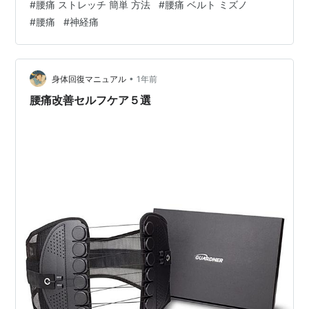
#
腰痛 ストレッチ 簡単 方法
#
腰痛 ベルト ミズノ
のセルフケアとは？ 1. 腰痛の原因を理解する 腰痛は、筋
#
腰痛
#
神経痛
肉の緊張や姿勢の悪さ、運動不足から来ることが多いで
す。特に主婦の場合、家事の合間に無理な体勢を続けて
しまったり、重いものを持ち上げたりすることで、腰に
負担がかかります。まずは自分の生活習慣を振り返り、
•
身体回復マニュアル
1年前
どのような行動が腰痛を引き起こしているのかを…
腰痛改善セルフケア５選