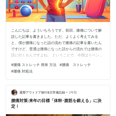
こんにちは、よういちろうです。前回、膝痛について解
説した記事を書きました。ただ、よくよく考えてみる
と、僕が腰痛になった話の流れで膝痛の記事を書いたん
ですけど、普通は腰痛になった話からの流れでは腰痛の
話に行くもんですよね。 ということで、今回はリベンジ
という訳ではないんですけど、あらためて「腰痛」につ
#
腰痛 ストレッチ 簡単 方法
#
腰痛 ストレッチ
いて解説していこうと思います。高齢者にとっては、膝
#
腰痛 対処法
痛と腰痛は深刻な問題であり、身近な問題でもありま
す。現代は高齢者と言われる年代でも働かなくちゃいけ
ない人が圧倒的に多いです。ですから、膝や腰などの体
の重要な部位はできるだけ強くしておきたいですよね。
•
還暦アウトドア旅行&日常備忘録
2年前
では、腰痛について解説していきたいと思います。
腰痛対策:来年の目標「体幹･腹筋を鍛える」に決
『立…
定！