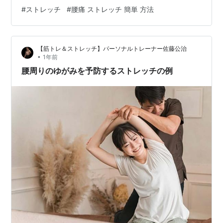
て、股関節を安定させる働きがあります。 とくに中殿筋
#
ストレッチ
#
腰痛 ストレッチ 簡単 方法
などの柔軟性・筋力が落ちてくると、歩行時のふらつき
や腰痛の一因となる場合があるといわれています。 深層
部の筋肉で硬くなりやすい部位でもあるので、ゆっくり
【筋トレ＆ストレッチ】パーソナルトレーナー佐藤公治
と徐々に伸ばしていくようにすると硬さがほぐれ、可動
•
1年前
域が改善されるようになります。 中殿筋などのストレッ
腰周りのゆがみを予防するストレッチの例
チは、床に仰向けや座った姿勢から片方のヒ…