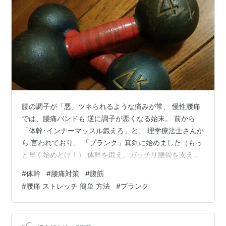
腰の調子が「悪」ツネられるような痛みが常、 慢性腰痛
では、腰痛バンドも 逆に調子が悪くなる始末。 前から
「体幹･インナーマッスル鍛えろ」と、 理学療法士さんか
ら 言われており、 「プランク」真剣に始めました（もっ
と早く始めとけ！） 体幹を鍛え、ガッチリ腰骨を支える
作戦しかない。 やり方は簡単、ネットで見つかる 現代の
#
体幹
#
腰痛対策
#
腹筋
恩恵。 両肘をついて「プランク」60秒 横を向いて「サ
#
腰痛 ストレッチ 簡単 方法
#
プランク
イドプランク」60秒～左右とも。 日に何セットか やっ
ていたら、お腹がピクピクしてきて、 これが腹筋に効く
～あと首も筋肉痛になった！ 運転免許証の写真を見ると