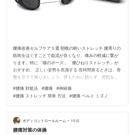
腰痛改善セルフケア５選 朝晩の軽いストレッチ 腰周りの
筋肉をほぐすことで血流が良くなり、痛みの軽減に繋が
ります。特に「猫のポーズ」「腰ひねりストレッチ」が
おすすめ。 正しい姿勢を意識する 長時間座るときは、骨
盤を立てて座りましょう。背もたれに頼らず、背筋を軽
く伸ばすのがコツです。 こまめな歩行・休憩 デスクワー
#
腰痛 対処法
#
腰痛
#
神経痛
クや長時間の運転の合間に、1時間に1回は立ち上がり歩
#
腰痛 ストレッチ 簡単 方法
#
腰痛 ベルト ミズノ
くことで筋肉の緊張を防ぎます。 温めるケア 腰回りをカ
イロや温熱パッドで温めると筋肉が緩みやすくなりま
す。お風呂での入浴も効果的。 体幹トレーニング 腰痛予
防には腹筋や背筋など体幹の強化が大切。プランクなど
•
ボディコントロールルーム
1年前
の無理のないトレーニングを習慣…
腰痛対策の体操