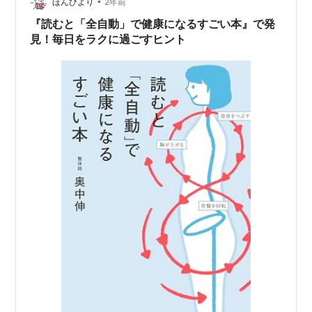
「爺ちゃん首」だから・笑 プランクって 静止の状態だか
•
ほんびより
2年前
らイイな～と思っ…
『読むと「全自動」で健康になるすごい本』で発
見！毎日をラクに過ごすヒント