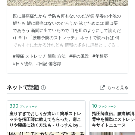
既に腰痛症だから 予防も何もないのだが笑 早春の小池の
鯉たち 鯉に腰痛はないのだろうか 泳ぐためには 腰は要
であろう 新聞に出ていたので 目を皿のようにして読んだ
ϵ( 'Θ' )϶ 「腰痛予防のストレッチ」 ネットで調べれば 何
でもすぐにわかるけれども 情報の多さに辟易としてるの
で 新聞の文字の方が さっと身に沁みる 早速、試してみ
#
腰痛 ストレッチ 簡単 方法
#
春の風景
#
年相応
たところ なかなか良い感じです！！！ 梅は咲いたか、桜
#
日々徒然
#
日記 備忘録
はまだかいな 立って歩き始める時に 腰が痛いので 骨盤
が立っていないと言うことらしく このストレッチは 納得
なのだ！！！ 立体(横向き)に植えられているビオラ この
ネットで話題
もっと見る
ビオラちゃんたち どんな風にもお応えできますよっ…
390
10
ブックマーク
ブックマーク
座りすぎでおしりが痛い！簡単ストレ
指圧師直伝。腰痛解消
ッチを指圧師に教えてもらった。肩こ
背中を簡単にストレッチ
りや腰痛に効く方法も - りっすん by
キサイトニュース
イーアイデム