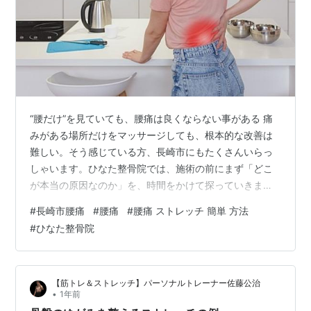
“腰だけ”を見ていても、腰痛は良くならない事がある 痛
みがある場所だけをマッサージしても、根本的な改善は
難しい。そう感じている方、長崎市にもたくさんいらっ
しゃいます。ひなた整骨院では、施術の前にまず「どこ
が本当の原因なのか」を、時間をかけて探っていきま
す。腰の痛みでも、原因は腰の外にあるケースがありま
#
長崎市腰痛
#
腰痛
#
腰痛 ストレッチ 簡単 方法
す。 たとえば： ✅朝起きたら痛い → 股関節の動きに左
#
ひなた整骨院
右差あり✅座っていると辛い → 腸腰筋が硬く、骨盤が前
傾気味✅立ちっぱなしが辛い → 足首が固く、姿勢が崩れ
ていたこうした本当の原因を探し出し、あなたの身体の
【筋トレ＆ストレッチ】パーソナルトレーナー佐藤公治
状態に合った施術を行うことで、「揉んでも変わらなか
•
1年前
った腰痛」を改善に向かっていきます…