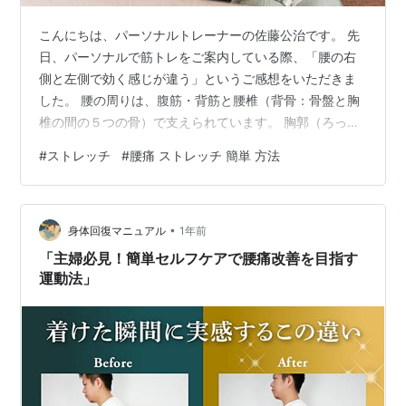
こんにちは、パーソナルトレーナーの佐藤公治です。 先
日、パーソナルで筋トレをご案内している際、「腰の右
側と左側で効く感じが違う」というご感想をいただきま
した。 腰の周りは、腹筋・背筋と腰椎（背骨：骨盤と胸
椎の間の５つの骨）で支えられています。 胸郭（ろっ
骨）のように骨格で囲まれていないので動作の自由度は
#
ストレッチ
#
腰痛 ストレッチ 簡単 方法
高いですが、不安定になりやすい部分でもあります。 腰
の左右のバランスに関わる筋肉には、外腹斜筋や内腹斜
筋（わき腹）・腰方形筋（腰の深層部）などが挙げられ
•
ます。 外腹斜筋と内腹斜筋（わき腹の表層と深層部）
身体回復マニュアル
1年前
は、脊柱を屈曲する（上体を前方に丸める）・側屈する
「主婦必見！簡単セルフケアで腰痛改善を目指す
（横へ倒す）・回旋する（ひねる）などの働きが…
運動法」