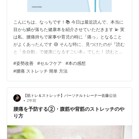
こんにちは、なっちです！📚 今日は最近読んで、本当に
目から鱗が落ちた健康本を紹介させていただきます 💫 実
は私、腰痛持ちで家事や育児の時に「痛っ」となること
がよくあったんです 😅 そんな時に、見つけたのが『読む
と「全自動」で健康になるすごい本』でした！ 読むと
「全自動」で健康になるすごい本 作者:奥中 伸
#
姿勢改善
#
セルフケア
#
本の感想
KADOKAWA Amazon 本の基本情報 📖 ・著者：奥中 伸・
#
腰痛 ストレッチ 簡単 方法
出版社：KADOKAWA・発売日：2024年8月26日・ページ
数：184ページ 整体師の著者が、体の不思議をイラスト
と一緒にやさしく解説してくれています ✨ どんな本な
【筋トレ＆ストレッチ】パーソナルトレーナー佐藤公治
の？ 🤔 「体には矢印がある」という新しい考え方を教え
•
2年前
て…
腰痛を予防する②・腹筋や背筋のストレッチのや
り方