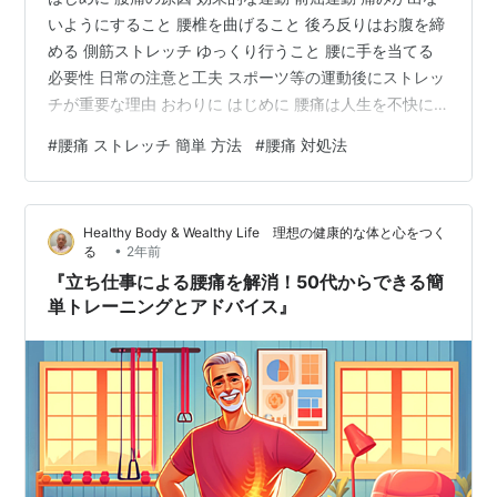
いようにすること 腰椎を曲げること 後ろ反りはお腹を締
める 側筋ストレッチ ゆっくり行うこと 腰に手を当てる
必要性 日常の注意と工夫 スポーツ等の運動後にストレッ
チが重要な理由 おわりに はじめに 腰痛は人生を不快に
させます。 腰痛対策として色々な体操が存在しますが、
#
腰痛 ストレッチ 簡単 方法
#
腰痛 対処法
どの体操をすれば良いのか迷う方も多いのではないでし
ょうか？僕が推奨する、腰痛に効果的な体操をご紹介し
ます。 腰痛に関しての過去記事もご参照ください。
Healthy Body & Wealthy Life 理想の健康的な体と心をつく
www.bodycontrol55.com 腰痛の原因 色々ありますが、
•
る
2年前
多くは腰の筋肉が硬くなっているためです。血流が悪く
『立ち仕事による腰痛を解消！50代からできる簡
なり…
単トレーニングとアドバイス』