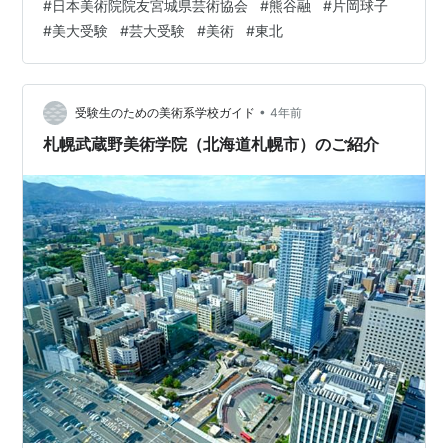
#
日本美術院院友宮城県芸術協会
#
熊谷融
#
片岡球子
仙台アトリエクマガイ藝術学院は、設立から約40年が経
#
美大受験
#
芸大受験
#
美術
#
東北
つ老舗の美大受験予備校です。 日本画家である片岡球子
氏の弟子により設立された予備校で、日本画家の視点で
指導が行われています。 片岡球子氏は「日本三大女流画
家…
•
受験生のための美術系学校ガイド
4年前
札幌武蔵野美術学院（北海道札幌市）のご紹介