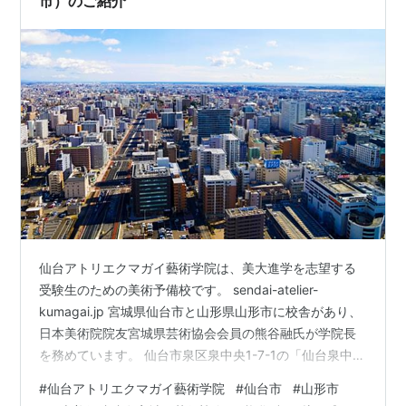
市）のご紹介
仙台アトリエクマガイ藝術学院は、美大進学を志望する
受験生のための美術予備校です。 sendai-atelier-
kumagai.jp 宮城県仙台市と山形県山形市に校舎があり、
日本美術院院友宮城県芸術協会会員の熊谷融氏が学院長
を務めています。 仙台市泉区泉中央1-7-1の「仙台泉中央
校」と、山形市本町2丁目4-18の「山形七日町校」があり
#
仙台アトリエクマガイ藝術学院
#
仙台市
#
山形市
ます。 山形七日町校は山形県で唯一の美術予備校です。