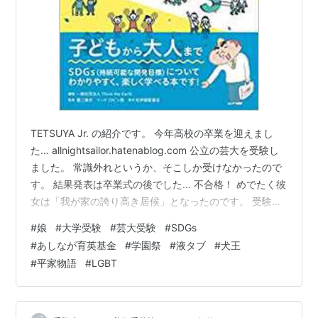
TETSUYA Jr. の紹介です。 今年高校の卒業を迎えまし
た… allnightsailor.hatenablog.com 公立の芸大を受験し
ました。 常識外れというか、そこしか受けなかったので
す。 結果発表は卒業式の後でした… 不合格！ めでたく彼
女は「我が家の誇り高き居候」となったのです。 受験浪
人って「目標」がなければただのプーなんですね… どう
#
娘
#
大学受験
#
芸大受験
#
SDGs
せ反省なんかしません。すべり止めなんか行く気がない
#
あしなが育英基金
#
学園祭
#
液タブ
#
犬王
のです。 しょうがない。付き合おうじゃないか。 来年ま
#
平家物語
#
LGBT
で牙を研ぎ続けるがいい。 私たちが入れ込む、娘の紹介
です。 ～～～～～～～～～～～～～～～～～～ ①社会
問題への取り組み 学園祭で「あしな…