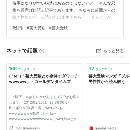
偏重になりやすい構造にあるのではないかと。 そんな邪
推を得意げに語る記事であります。 ちなみに前回からの
続き物なので、未読の方はまずそちらへ。 まぁこっから
書くことは前提としている私の実体験があまりにもみみ
#
創作
#
美大受験
#
芸大受験
っちぃもの（2週間だけ藝大予備校に通っていただけ）な
ので、どうか話半分で読んでいただけたらと。 まずは言
葉の定義から。 「創造性」＝ 何を作るのかという理想
ネットで話題
もっと見る
と、それを作る方法論などを自力で発掘する能力 「再現
性」＝ 既存の概念（定型）を記憶してトレースする能力
そこにおいて、往々にして何かしら…
166
92
ブックマーク
ブックマーク
( ^ω^)「芸大受験とか余裕すぎワロチ
芸大受験マンガ『ブル
wwwww」 - ゴールデンタイムズ
男性性から読み解く
1 ：以下、名無しにかわりましてVIPがお送り
します ：2012/02/25(土) 23:36:00.67
ID:bxjZYbj00 高２春 ( ^ω^)ぶへぁ
wwwwwwww勉強したくねー
wwwwwwwwwwwwwww ( ^ω^)大学とか
wwwww無理ポゥ
blog.livedoor.jp
gendai.media
wwwwwwwwwwwwwww 教師「あんた絵