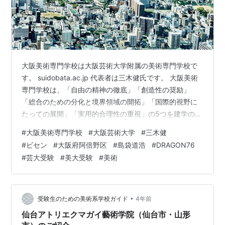
大阪美術専門学校は大阪芸術大学附属の美術専門学校で
す。 suidobata.ac.jp 代表者は三木健氏です。 大阪美術
専門学校は、「自由の精神の徹底」「創造性の奨励」
「総合のための分化と境界領域の開拓」「国際的視野に
たっての展開」「実用的合理性の重視」の5つを建学の精
神としています。 通称は「ビセン」とも呼ばれていま
#
大阪美術専門学校
#
大阪芸術大学
#
三木健
す。JR阪和線・美章園駅や近鉄南大阪線・河堀口駅から
#
ビセン
#
大阪府阿倍野区
#
島袋道浩
#
DRAGON76
徒歩圏内の大阪市阿倍野区美章園2-23-9にあります。学
#
芸大受験
#
美大受験
#
美術
科は3年制の総合デザイン学科と2年制のコミック・アー
ト学科に分かれています。総合デザイン学科ではグラフ
ィックデザインやイラストレーション、コミック・アー
ト学科では漫画・アニ…
•
受験生のための美術系学校ガイド
4年前
仙台アトリエクマガイ藝術学院（仙台市・山形