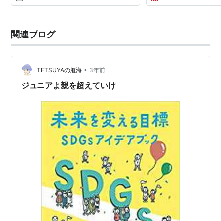
のセンスあるよー」 ( ^ω^)ほう 2 ：以下、名
無しにかわりましてVIPがお送りします ：
2012/02/25(土...
関連ブログ
•
TETSUYAの航海
3年前
ジュニアよ親を超えていけ