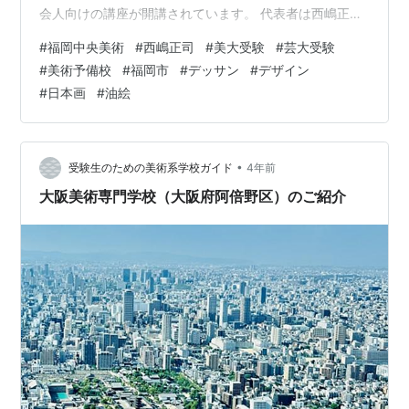
会人向けの講座が開講されています。 代表者は西嶋正司
氏です。 福岡中央美術は東京藝術大学、多摩美術大学、
#
福岡中央美術
#
西嶋正司
#
美大受験
#
芸大受験
武蔵野美術大学などの有名大学に加え、九州で人気の高
#
美術予備校
#
福岡市
#
デッサン
#
デザイン
い佐賀大学や九州大学にも多くの合格者を輩出していま
#
日本画
#
油絵
す。 福岡中央美術のコースは専攻によって「デザイン・
工芸科」「油画科」「日本画科」に大きく分かれてお
り、それぞれに昼間部コース、夜間部コース、基礎3日コ
ース、土曜コースが…
•
受験生のための美術系学校ガイド
4年前
大阪美術専門学校（大阪府阿倍野区）のご紹介