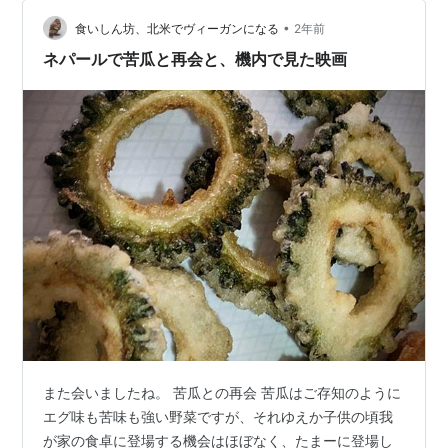
追い付かない状況で、 こ、これが、沖縄の味か～！！ と
•
一人納得していた おバカさんでした。 当時、私の中では
食いしん坊、北米でヴィーガンになる
2年前
個性派地下アイドルっていう感じの 立ち位置だった
ネパールで苦瓜と再会と、機内で見た映画
「ゴ…
また会いましたね。 苦瓜との再会 苦瓜はご存知のように
エグ味も苦味も強い野菜ですが、それゆえか子供の頃我
が家の食卓に登場する機会はほぼなく、たまーに登場し