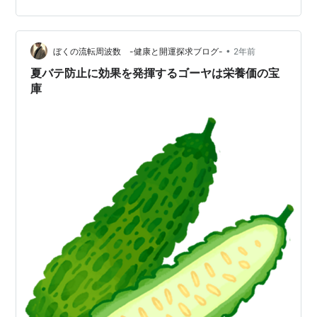
する。 先日行ったときは、生りっぱなしにされている赤
ピーマンと、それから、日ごろ食べることはないけれ
ど、ゴーヤがあったので、こっそり失敬してきた。 ゴー
•
ヤを料理したのは何年前だか覚えていない。しかし「苦
ぼくの流転周波数 -健康と開運探求ブログ-
2年前
瓜」というだけあって、苦かった。 Cookpadでレシピを
夏バテ防止に効果を発揮するゴーヤは栄養価の宝
検索したのだが、薄くスライスし、砂糖を…
庫