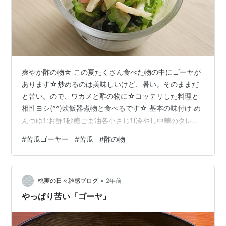
爽やか酢の物☆ この夏たくさん食べた物の中にゴーヤが
あります☆炒めるのは美味しいけど、暑い。そのままだ
と苦い。ので、ワカメと酢の物に☆コッテリした料理と
相性ヨシ(^^)炊飯器煮物と食べるです☆ 基本の味付け め
んつゆ1:お酢1砂糖ごま油各小さじ1(冷やし中華のタレに
お酢でも)にお好みでワサビ、胡麻、柚子胡椒。 材料はゴ
#
苦瓜ゴーヤー
#
苦瓜
#
酢の物
ーヤ、ワカメが基本で、高野豆腐、茗荷、酢生姜、海
苔、エビやタコやカニカマもイイかも☆胡瓜の酢の物よ
りも味が複雑で大人向け。キンキンに冷やした日本酒や
•
白ワインなんか合いそうです☆チーズに乗せて食べても
桃実の日々雑感ブログ
2年前
美味しいかもしれない(^.^) 食べると涼しい気がするの
やっぱり苦い「ゴーヤ」
で、夏バテにおすすめです☆…