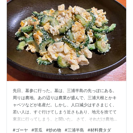
先日、墓参に行った。墓は、三浦半島の先っぽにある。
周りは農地。あの辺りは農業が盛んで、三浦大根とかキ
ャベツなどが名産だ。しかし、人口減少はすさまじく、
若い人は、すぐ行けてしまう近さもあり、地元を捨てて
東京に行ってしまう、と聞いた。 さて、それだけ農地が
広がっているので、打ち捨てられている作物を結構目に
#
ゴーヤ
#
苦瓜
#
炒め物
#
三浦半島
#
材料費タダ