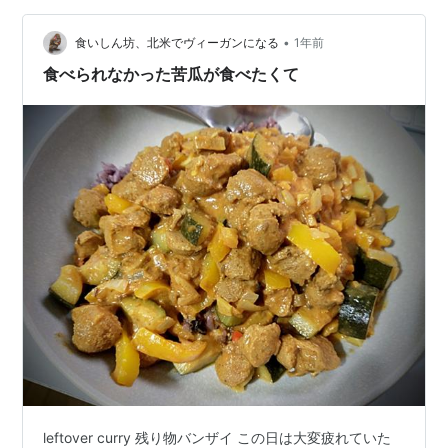
でてある缶入りじゃないもの）とハーブと調味料をフー
ドプロセッサーで撹拌して団子にしたものを揚げるので
•
食いしん坊、北米でヴィーガンになる
1年前
すが、揚げるのがヘル…
食べられなかった苦瓜が食べたくて
leftover curry 残り物バンザイ この日は大変疲れていた