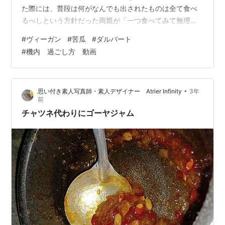
た際には、普段は何がなんでも出されたものは全て食べ
るべしという方針だった両親が「一つ食べてみて無理だ
ったらそれ以上は食べなくても良いよ」と特例を出して
#
ヴィーガン
#
苦瓜
#
ダルバート
くれた品目でした。 他にはそんな扱いだった食品はなく
#
機内 過ごし方 動画
て、どんな珍味でも出されたら食べないでは済まされな
かったのに、それなのにこれは食べなくて良い、という
のは子供心に強い印象を残しました。 登場回数もほぼな
•
思い付き素人写真師・素人デザイナー Atrier Infinity
3年
かったせいもあり、二度と口にしないままこの歳になっ
前
た私。 沖縄ブームの頃、沖縄の音楽や料理が…
チャツネ代わりにゴーヤジャム