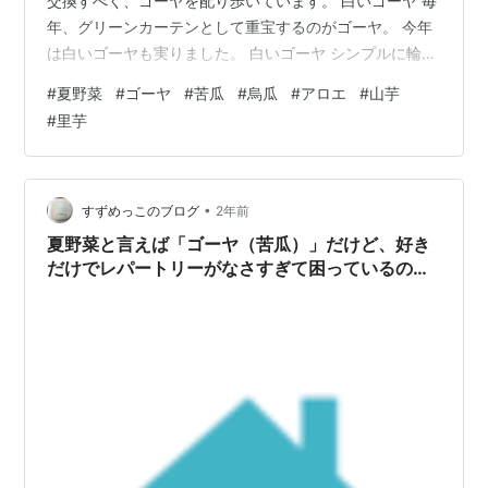
交換すべく、ゴーヤを配り歩いています。 白いゴーヤ 毎
年、グリーンカーテンとして重宝するのがゴーヤ。 今年
は白いゴーヤも実りました。 白いゴーヤ シンプルに輪切
りにして片栗粉をまぶし、ごま油で炒めてみましたが、
#
夏野菜
#
ゴーヤ
#
苦瓜
#
烏瓜
#
アロエ
#
山芋
食べた印象は緑色の一般的なゴーヤよりシャキシャキと
#
里芋
した歯ごたえがあります。 ほんのりとした苦みを活か
し、サラダに使うと美味しいかもしれません。
•
すずめっこのブログ
2年前
夏野菜と言えば「ゴーヤ（苦瓜）」だけど、好き
だけでレパートリーがなさすぎて困っているのよ
ね。。。