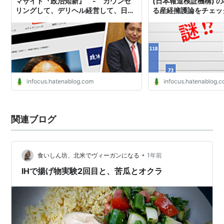
マサイト『政治知新』 - カウンセ
(日本報道検証機構) 
リングして、デリヘル経営して、日本
る産経擁護論をチェッ
未成年自立支援協会副理事しながら、
を批判する側も、フェ
自民党の役員や秘書やってた県議会議
のか!? - チャンネル
員の件 - チャンネル苦瓜「沖縄の声」
infocus.hatenablog.com
infocus.hatenablog.
関連ブログ
•
食いしん坊、北米でヴィーガンになる
1年前
IHで揚げ物実験2回目と、苦瓜とオクラ