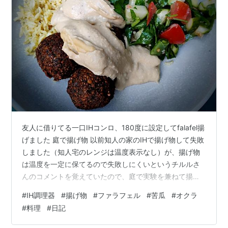
友人に借りてる一口IHコンロ、180度に設定してfalafel揚
げました 庭で揚げ物 以前知人の家のIHで揚げ物して失敗
しました（知人宅のレンジは温度表示なし）が、揚げ物
は温度を一定に保てるので失敗しにくいというチルルさ
んのコメントを覚えていたので、庭で実験を兼ねて揚げ
物。 確かに、180度に設定して、一度に入れる個数を6個
#
IH調理器
#
揚げ物
#
ファラフェル
#
苦瓜
#
オクラ
にして（小さめの鍋なので）温度を信頼して揚げたら、
#
料理
#
日記
カリッと美味しく全部揚げられました。 フープロがあれ
ば簡単・ファラフェルの作り方 浸水したチックピー（茹