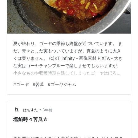
夏が終わり、ゴーヤの季節も終盤が近づいています。 ま
だ、青々とした実もついていますが、真夏のように大き
くは実りません。 (c)KT_infinity - 画像素材 PIXTA - 大き
な実はゴーヤチャンプルーで楽しませてもらいますが、
小さなものや収穫時期を逃してしまったゴーヤはほろ苦
く甘いジャムにして保存します。 ランキング参加中オー
#
ゴーヤ
#
苦瓜
#
ゴーヤジャム
ガニックな暮らし方
•
はちすた
3年前
塩餡時々苦瓜☆