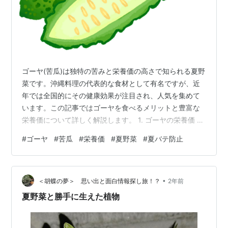
ゴーヤ(苦瓜)は独特の苦みと栄養価の高さで知られる夏野
菜です。沖縄料理の代表的な食材として有名ですが、近
年では全国的にその健康効果が注目され、人気を集めて
います。この記事ではゴーヤを食べるメリットと豊富な
栄養価について詳しく解説します。 1. ゴーヤの栄養価 ゴ
ーヤは、様々な栄養素を含む優れた食材です。主な栄養
#
ゴーヤ
#
苦瓜
#
栄養価
#
夏野菜
#
夏バテ防止
成分は以下の通りです。 ・ビタミンC：ゴーヤは、レモ
ンの2倍以上のビタミンCを含んでいます。100gあたり約
76mgものビタミンCが含まれており、1日の推奨摂取量
•
をほぼ満たすことができます。 ・ビタミンA（β-カロテ
＜胡蝶の夢＞ 思い出と面白情報探し旅！？
2年前
ン）：ゴーヤには、β-カロテンが豊富に含まれていま
夏野菜と勝手に生えた植物
す。これは体内でビタミ…