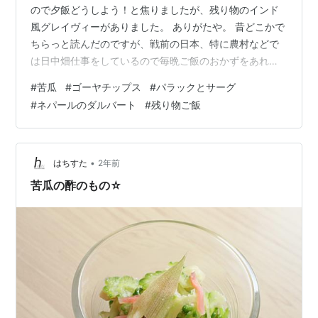
ので夕飯どうしよう！と焦りましたが、残り物のインド
風グレイヴィーがありました。 ありがたや。 昔どこかで
ちらっと読んだのですが、戦前の日本、特に農村などで
は日中畑仕事をしているので毎晩ご飯のおかずをあれこ
れ作るなんてことはできないし、煮物などをどかっと大
#
苦瓜
#
ゴーヤチップス
#
パラックとサーグ
きな鍋で大量に作っておき、それを何日かかけて食べて
#
ネパールのダルバート
#
残り物ご飯
いたと。 そりゃそうですよね〜。 毎晩あれこれ違うおか
ずを作って食卓を豪華にするのが主婦の役目、みたいに
なったのは戦後のことだそうです。 なんてことを考えな
がら、温め直した残り物を、バスマティじゃなくて日本
•
はちすた
2年前
のご飯（日本産じゃない…
苦瓜の酢のもの☆