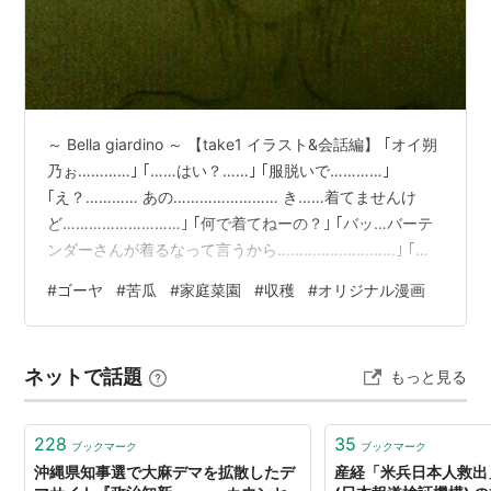
～ Bella giardino ～ 【take1 イラスト&会話編】 ｢オイ朔
乃ぉ…………｣ ｢……はい？……｣ ｢服脱いで…………｣
｢え？………… あの…………………… き……着てませんけ
ど………………………｣ ｢何で着てねーの？｣ ｢バッ…バーテ
ンダーさんが着るなって言うから………………………｣ ｢ね
え朔乃ぉ…………………｣ ｢………はい………｣ ｢くぱぁってし
#
ゴーヤ
#
苦瓜
#
家庭菜園
#
収穫
#
オリジナル漫画
てよ…………｣ ｢え？………｣ ｢いいからしてよ………………
見たい……………………｣ ｢ちょっ…そっ…そんなこ
と…………………………｣ ｢なんだよ……………… いつもして
ネットで話題
もっと見る
くれんじゃん………………… ほら………………… しろって…
228
35
ブックマーク
ブックマーク
沖縄県知事選で大麻デマを拡散したデ
産経「米兵日本人救出」