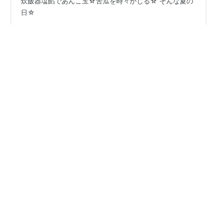
炊飯器塩餡であんこ玉☆苦瓜を時々かじる☆ そんな夏の
日☆
#
塩餡
#
炊飯器あんこ
#
苦瓜
•
はちすた
3年前
冷やし☆苦瓜汁飯