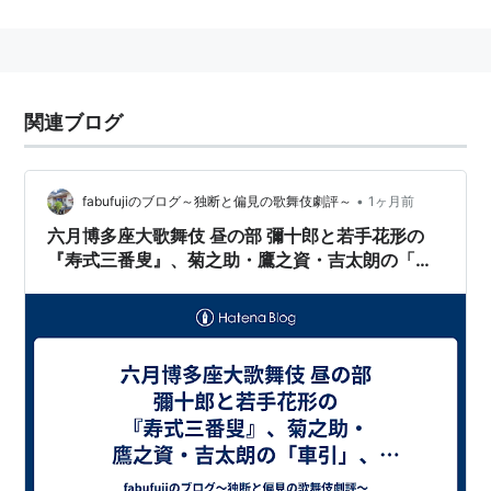
前名は丑之助。
新之助（十一代目海老蔵）、辰之助（四代目松緑）とあ
わせて一時期、「三之助
*1
」と称されていた。
関連ブログ
蛇足
人気狂言「白浪五人男」の主人公・弁天小僧も「菊之
助」であり、襲名披露狂言には必ず上演される。
•
fabufujiのブログ～独断と偏見の歌舞伎劇評～
1ヶ月前
六月博多座大歌舞伎 昼の部 彌十郎と若手花形の
『寿式三番叟』、菊之助・鷹之資・吉太朗の「車
*1
:
埼玉県北部の銘菓とはなんの関係もない
引」、菊五郎・團十郎の『茨木』