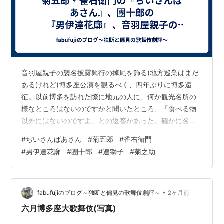
音羽屋親子の襲名披露興行の掉尾を飾る(地方巡業はまだ
あるけれど)博多座公演を観るべく、四年ぶりに博多遠
征。以前博多を訪れた際に地元の人に、何か観光名所の
様なところはないのですかと聞いたところ、「食べる物
以外にはないのですよ」との返答があった。確かに名所
古跡の類は少ない様だが、食べ物は本当に美味である。
#
ぢいさんばあさん
#
菊五郎
#
雀右衛門
まぁそれはさておき、音羽屋襲名とあって大入り満員の
#
男伊達花廓
#
團十郎
#
連獅子
#
菊之助
盛況。博多座に團菊が揃うと云う事も、例がないのでは
ないだろうか。 幕開きは『ぢいさんばあさん』。森鴎外
の作を「昭和の黙阿弥」宇野信夫が脚色した狂言。戦後
の作品としては、最も上演頻度の高い芝居ではないだろ
•
fabufujiのブログ～独断と偏見の歌舞伎劇評～
2ヶ月前
うか。今回の配役は菊五郎の伊織、雀右衛門のるん…
六月博多座大歌舞伎(写真)