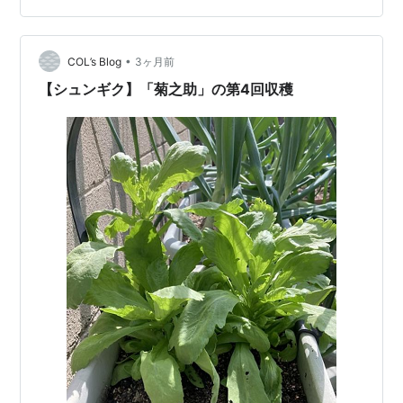
を合わせるために腰を落とした いわゆる深いプリエ その
状態で演じることを常としてきたそうですが そこが全体
の使い方の良さにつながっているかなと 深いプリエの分
•
COL’s Blog
3ヶ月前
上体は前傾します …
【シュンギク】「菊之助」の第4回収穫