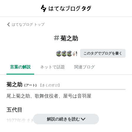
はてなブログ トップ
菊之助
このタグでブログを書く
言葉の解説
ネットで話題
関連ブログ
菊之助
(
アート
)
【
きくのすけ
】
尾上菊之助、歌舞伎役者、屋号は音羽屋
五代目
解説の続きを読む
1977年生まれ、本名は寺島和康。
父は七代目菊五郎。母は
富司純子
。姉は
寺島しのぶ
。