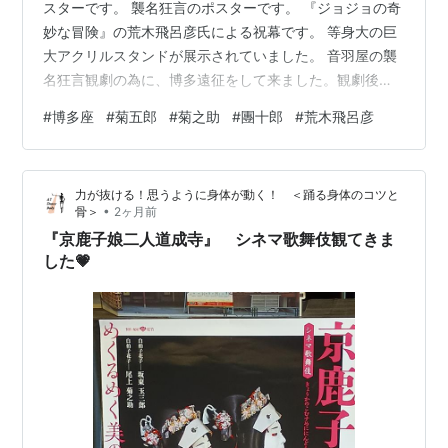
スターです。 襲名狂言のポスターです。 『ジョジョの奇
妙な冒険』の荒木飛呂彦氏による祝幕です。 等身大の巨
大アクリルスタンドが展示されていました。 音羽屋の襲
名狂言観劇の為に、博多遠征をして来ました。観劇後、
現地の友人に案内されて水炊きを堪能。改めて博多の料
#
博多座
#
菊五郎
#
菊之助
#
團十郎
#
荒木飛呂彦
理は美味しいと思い知らされました(笑)。芝居の感想につ
いては、また改めて綴ります。
力が抜ける！思うように身体が動く！ ＜踊る身体のコツと
•
骨＞
2ヶ月前
『京鹿子娘二人道成寺』 シネマ歌舞伎観てきま
した💗