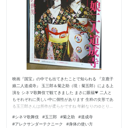
映画『国宝』の中でも出てきたことで知られる 『京鹿子
娘二人道成寺』 玉三郎＆菊之助（現：菊五郎）による上
演を シネマ歌舞伎で観てきました まさに眼福💗 二人と
もそれぞれに美しい中に個性があります 生粋の女形であ
る玉三郎さんは所作が柔らかですね 年齢なりのゆとりと
味わいがあります 立役もやる菊之助さんは 若さもあって
#
シネマ歌舞伎
#
玉三郎
#
菊之助
#
道成寺
かシャープでキリッとした感じ 可愛いのに骨太な厚みを
#
アレクサンダーテクニーク
#
身体の使い方
感じました 玉三郎さんは女形としては背が高いので 高さ