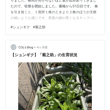
りました。株間が分からないほど葉が込みあってきまし
たので、収穫を開始しました。播種から51日目です。 株
を引き抜くと、１箇所１株のときより２株のほうが主根
が細いような感じです。新葉の縁が黒くなるチップバー
ンが発生している株が見られましたが、全体としては良
#
シュンギク
#
菊之助
好です。 サラダで頂くとまろやかな香りが感じられまし
た。
•
COL’s Blog
4ヶ月前
【シュンギク】「菊之助」の生育状況