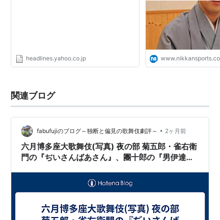
headlines.yahoo.co.jp
www.nikkansports.c
関連ブログ
•
fabufujiのブログ～独断と偏見の歌舞伎劇評～
2ヶ月前
六月博多座大歌舞伎(写真) 夜の部 菊五郎・雀右衛
門の『ぢいさんばあさん』、團十郎の『男伊達花
廓』、音羽屋親子の『連獅子』