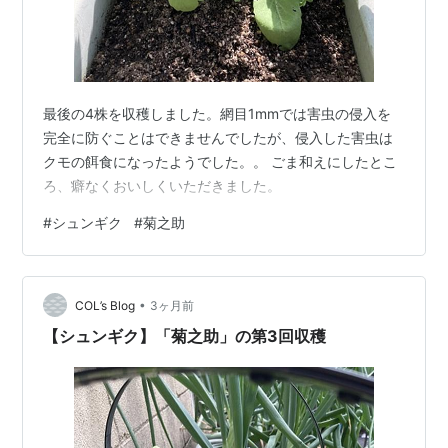
最後の4株を収穫しました。網目1mmでは害虫の侵入を
完全に防ぐことはできませんでしたが、侵入した害虫は
クモの餌食になったようでした。。 ごま和えにしたとこ
ろ、癖なくおいしくいただきました。
#
シュンギク
#
菊之助
•
COL’s Blog
3ヶ月前
【シュンギク】「菊之助」の第3回収穫