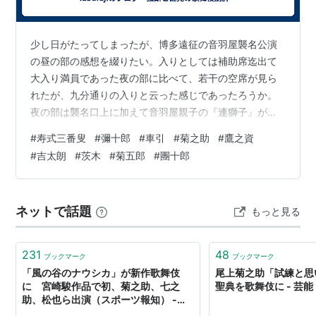
少し日がたってしまったが、博多遠征の音羽屋襲名公演
の昼の部の感想を綴りたい。入りとしては補助席迄出て
大入り満員であった夜の部に比べて、若干の空席が見ら
れたが、九分通りの入りと云った感じであったろうか。
夜の部は襲名口上に加えて音羽屋親子の『連獅子』があ
ったので、人気が高かったのかもしれない。確かに普通
#
寿式三番叟
#
彌十郎
#
車引
#
菊之助
#
鷹之資
の芝居っぽい演目が、この昼の部には見当たらない。筆
#
吉太朗
#
茨木
#
菊五郎
#
團十郎
者的には「車引」などは、大好きな場なのであるが。 幕
開きは『寿式三番叟』。襲名を寿ぐ幕開きに相応しい狂
言である。音羽屋親子の出演はなく、同座している役者
ネットで話題
もっと見る
達が狂言で襲名をお祝いしていると云った雰囲気であ
る。配役は彌十郎の翁、廣松・鷹之資・莟玉・玉太郎・
…
231
48
ブックマーク
ブックマーク
「風の谷のナウシカ」が新作歌舞伎
尾上菊之助「試練と思
に 宮崎駿作品で初、菊之助、七之
聖典を歌舞伎に - 芸能
助、松也ら出演（スポーツ報知） -
Yahoo!ニュース