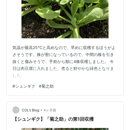
気温が最高25℃と高めなので、早めに収穫するほうがよ
さそうです。株が密になっているので、中間の株を引き
抜くと傷みそうで、手前から順に4株収穫しました。 今
日は肉豆腐に入れました。煮ると鮮やかな緑色となりま
した。
#
シュンギク
#
菊之助
•
COL’s Blog
4ヶ月前
【シュンギク】「菊之助」の第1回収穫