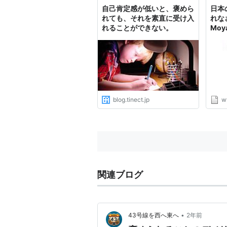
スト。で、「メイクとか、細か
3 
自己肯定感が低いと、褒めら
日本
い...
VIPが
れても、それを素直に受け入
れな
れることができない。
Moy
blog.tinect.jp
w
関連ブログ
•
43号線を西へ東へ
2年前