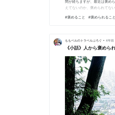
間が経ちますが、最近は褒めら
えてないのか、褒められてな
か、考え出すとゲシュタルト
#
褒めること
#
褒められるこ
考えておきたいと思います。 
中ですが、少し調べてみると
•
ももベルのトラベルぶろぐ
4年前
《小話》人から褒めら