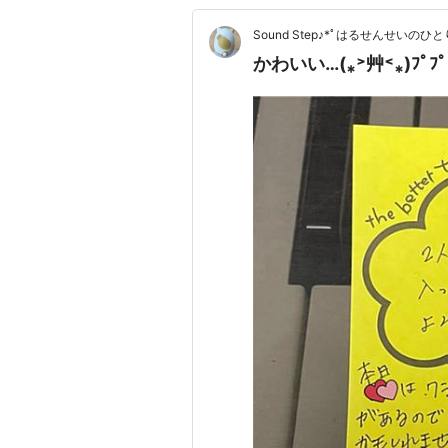
Sound Step♪*ﾟはるせんせいのひ
かわいい…(⁎˃艸˂⁎)ﾌﾟﾌﾟ