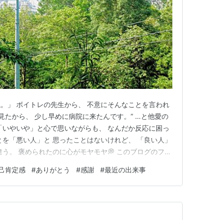
。」 ボイトレの先生から、 不意にそんなことを言われ
見たから、 少し早めに病院に来たんです。” …と他愛の
「いやいや」と心で思いながらも、 なんだか反応に困っ
とを「悪い人」と 思ったことはないけれど、 「良い人」
う。 褒められたのに心がモヤモヤ💭 このブログのファ
ぎるよ。」と 最近指摘されたところだったし(笑) (読者
己肯定感
#
ありがとう
#
感謝
#
最近の出来事
とかなんとか) 自分のことは好きだけれど 悪いところは