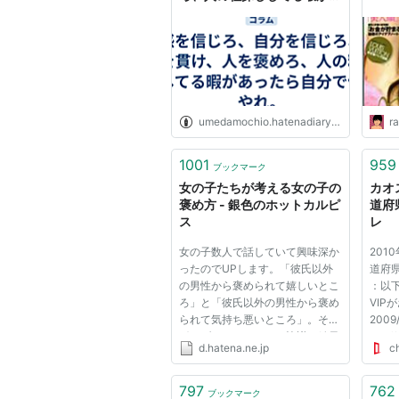
ったら自分で何かやれ。
umedamochio.hatenadiary.org
ra
1001
959
ブックマーク
女の子たちが考える女の子の
カオ
褒め方 - 銀色のホットカルピ
道府
ス
レ
女の子数人で話していて興味深か
2010
ったのでUPします。「彼氏以外
道府県
の男性から褒められて嬉しいとこ
：以
ろ」と「彼氏以外の男性から褒め
VIP
られて気持ち悪いところ」。その
2009/
ボーダーについて*1。協議の結果
ID:2
d.hatena.ne.jp
c
→「女の子がさりげなく気をつか
無しに
っている、かつ、“見せたい”と思
します：
っているところを褒める」のがベ
02:27
797
762
ブックマーク