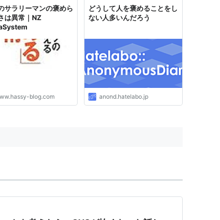
：以下、名無しにかわりまして
のサラリーマンの褒めら
どうして人を褒めることをし
お送りします：2009/...
さは異常｜NZ
ない人多いんだろう
aSystem
ww.hassy-blog.com
anond.hatelabo.jp