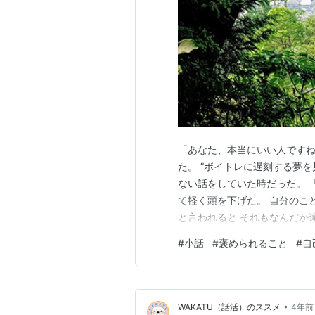
「あなた、本当にいい人ですね
た。 ”ボイトレに遅刻する夢を
ない話をしていた時だった。 
て軽く頭を下げた。 自分のこ
と言われると それもなんだか違
ンである母には 「文章が綺麗す
#
小話
#
褒められること
#
自
さんに良い部分しか見せてない
たくさんあるし、 やっぱ…
•
WAKATU（話活）のススメ
4年前