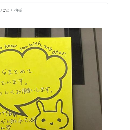
•
とりごと
2年前