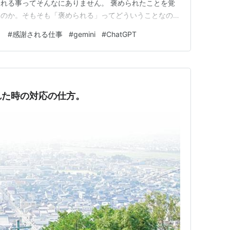
れる事ってそんなにありません。 褒められたことを覚
いのか。そもそも「褒められる」ってどういうことなの
崩壊的な様相を呈してきたので、褒められることについて
と
#
感謝される仕事
#
gemini
#
ChatGPT
「褒めて育てる」ことが当たり前になってきたこの世の
それほどよいことばかりでは無いよう…
れた時の対応の仕方。