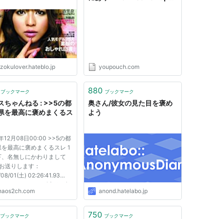
Pouch [ポーチ]
zokulover.hateblo.jp
youpouch.com
880
ブックマーク
ブックマーク
スちゃんねる : >>5の都
奥さん/彼女の見た目を褒め
県を最高に褒めまくるス
よう
年12月08日00:00 >>5の都
を最高に褒めまくるスレ 1
下、名無しにかわりまして
がお送りします：
08/01(土) 02:26:41.93
f/ZhHFK0 >>5 2 ：以下、名
haos2ch.com
anond.hatelabo.jp
かわりましてVIPがお送り
2009/08/01(土)
:19.84 ID:2El3J6Op0 茨城
750
ブックマーク
ブックマーク