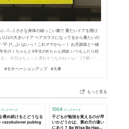
(⸝⸝⍢⸝⸝) 小さな身体の細っこい腕で 重たいドアを開け
入り口の大きいドア ペアガラスになってるから重たいの
(*･▽･)*_ _)♪ はいっ！これママから～！ お月謝袋と一緒
1年生のＩちゃんと4年生のᏦちゃん姉妹 いつもふたり続
… 今日はちょっと遅れそうなのね (･ω･｀)了解.ᐟ.ᐟ Ｉ
 こんにちは〜っ！！ 元気な声のᏦちゃん登場（笑） あ
と
#
モチベーションアップ
#
大事
クラブだったんだってね 間に合ったじゃん！ …
もっと見る
1004
ブックマーク
ブックマーク
を褒め続けるとどうなる
子どもが勉強を覚えるのが早
 razokulover publog
いかどうかは、褒め方の違い
にあり？ Be Wise Be Happy