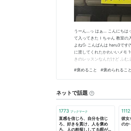
うーん…っ はぁ… こんにちはっ
て入ってきたＩちゃん 教室の
よね💦 こんばんは haru3です
に渡してくれたかわいいメモ 
きのレッスンなんだけど ふむふむ
ちゃんのレッスンが終わる頃…
#
褒めること
#
褒められるこ
らᏦちゃんこんにちは！ 今日
ネットで話題
1773
1112
ブックマーク
直感を信じろ、自分を信じ
彼女
ろ、好きを貫け、人を褒め
のか -
ろ、人の粗探ししてる暇があ