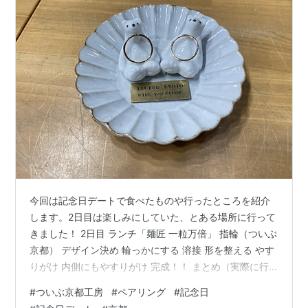
今回は記念日デートで食べたものや行ったところを紹介
します。2日目は楽しみにしていた、とある場所に行って
きました！ 2日目 ランチ「麺匠 一粒万倍」 指輪（ついぶ
京都） デザイン決め 輪っかにする 溶接 形を整える やす
りがけ 内側にもやすりがけ 完成！！ まとめ（実際に行
ってみた感想） ディナー「葱や平吉 高瀬川店」 2日目 ラ
#
ついぶ京都工房
#
ペアリング
#
記念日
ンチ「麺匠 一粒万倍」 らぁ麺 800円 目的地へ向かう前