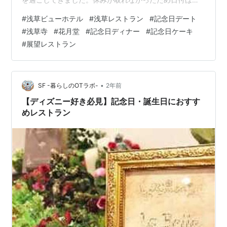
少ズレていますが、まぁ良しとしましょう（笑） 何かと
#
浅草ビューホテル
#
浅草レストラン
#
記念日デート
浅草に来ていますが、Theド定番の観光地。人の多さも素
#
浅草寺
#
花月堂
#
記念日ディナー
#
記念日ケーキ
晴らしいですが、裏通りあたりが落ち着く場所です。来
#
展望レストラン
る者拒まずな下町の感じが好きです。 仲見世通り 電車で
向かい、まずは浅草雷門。何百回と仕事で見ているこの
場所ですがプライベートで来るとまた雰囲気が違って見
えます(*^^*) 浅…
•
SF -暮らしのOTラボ-
2年前
【ディズニー好き必見】記念日・誕生日におすす
めレストラン