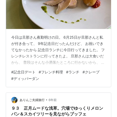
今日は旦那さん夜勤明けの日。 6月25日が旦那さんと私
が付き合って、 9年記念日だったんだけど、 お祝いでき
てなかったから 記念日ランチに今日行ってきました。 フ
レンチレストランに行ってきたよ。 旦那さんは大食いだ
から、 普段はそんな小洒落たところに行かないから、 ま
くりはワクワクで嬉しかったよ☺️ 前菜 カボチャのスープ
#
記念日デート
#
フレンチ料理
#
ランチ
#
クレープ
メイン料理 豚ロースのグリル デザート シフォンケーキ
#
ディッパーダン
とアイスコーヒー 前菜が 鶏肉、豚肉、卵（キッシュ）、
キャロットラペの中に魚も入っていて、 色んな味がして
それだけで結構満足だったよ。 丸いのはライスコロッケ
だったよ。 カボチャのスープの真ん中の白いのは、 牛乳
•
ありんご夫婦旅行
6年前
らしい…
９３ 正月ムードな浅草。穴場でゆっくりメロン
パン＆スカイツリーを見ながらブッフェ