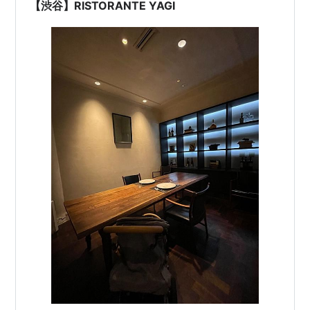
最大級の温泉型テーマパーク！！ 温泉と、岩盤浴と、ゲ
【渋谷】RISTORANTE YAGI
ームセンターと…