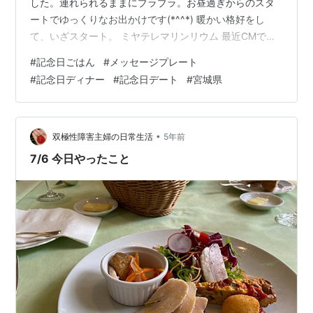
した。連れられるままにブラブラ。お昼過ぎからのスタ
ートでゆっくりなお出かけです(*^^*) 暖かい格好をし
て、いざスタート。 ミヤテレマリンリウム 最近CMでよ
く見ていて気になっていたんですよ。なにやら、クラゲ
#
記念日ごはん
#
メッセージプレート
や観賞魚が居るそうです。 魚恐怖症ですが、指サイズの
#
記念日ディナー
#
記念日デート
#
宮城県
熱帯魚は見れます。目がぎょろッとしていないので。
あ、金魚はなんだか魚感が強く生々しいので苦手です(笑)
仙台フォーラス８階。行くと大きな看板が出ていて、分
かりやすいですよ。 チケット受付の周りが可愛いです。
•
双極性障害主婦の日常生活
5年前
この向かいに壁があり、壁沿…
7/6 今日やったこと