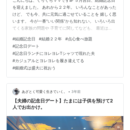
こんにちは、ぐりぐらママです🌈 ５月吉日、結婚記念日
を迎えました。 あれから２２年。 いろんなことがあった
けど、 でも今、共に元気に過ごせていることを 嬉しく思
います。 今が一番”いい関係”かも知れない。 いろいろ出
てくる家族の問題や 子育てに関してなども、 最近は
「同じ方向を向いている」 感覚が持てています。 もちろ
#
結婚記念日
#
結婚２２年
#
点心食べ放題
ん、意見や視点はそれぞれだし、 アプローチの仕方もそ
#
記念日デート
れぞれ違うのですが、 ”ゴールは同じ”という認識が、 持
#
記念日ランチにヨレヨレTシャツで現れた夫
てるようになりました。 ゴールがわからなかった時や、
#
カジュアルとヨレヨレを履き違えてる
それぞれのゴールが違った時は、 子供に対しても、お互
#
銀婚式は盛大に祝おう
いに対しても 「なんでそんな対応するの？」 「なんでこ
うしないの…
•
あざとく可愛く生きていく。
3年前
【夫婦の記念日デート】たまには子供を預けて2
人でお出かけ。