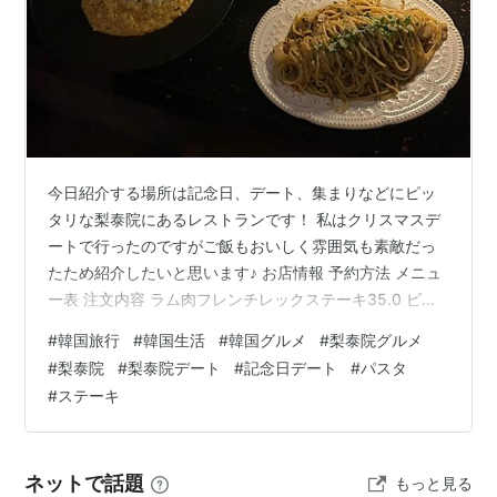
​今日紹介する場所は記念日、デート、集まりなどにピッ
タリな梨泰院にあるレストランです！ 私はクリスマスデ
ートで行ったのですがご飯もおいしく雰囲気も素敵だっ
たため紹介したいと思います♪ お店情報 予約方法 メニュ
ー表 注文内容 ラム肉フレンチレックステーキ35.0 ピリ
辛クリームリゾット15.0 トリュフマッシュルームアーリ
#
韓国旅行
#
韓国生活
#
韓国グルメ
#
梨泰院グルメ
オオーリオ16.0 ノンアルモヒート7.0 まとめ お店情報 핌
#
梨泰院
#
梨泰院デート
#
記念日デート
#
パスタ
프 #pimfy #핌프 🕑12:00-22:00 📍서울 용산구 녹사평대
#
ステーキ
로40길 46 1층 naver.me 予約方法 ネイバー予約 Catch
Table 窓側席/テーブル席は予約時に選べます♪ 私たち
は…
ネットで話題
もっと見る