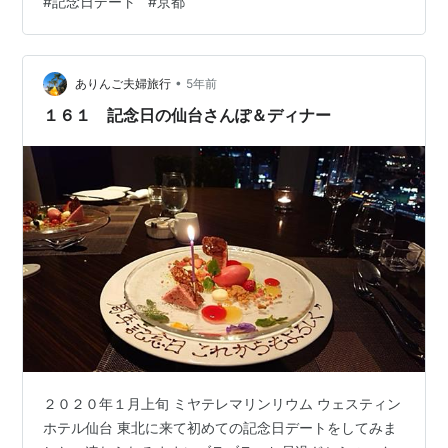
#
記念日デート
#
京都
にお昼ご飯。予定時間より大幅に遅れていたので、かな
り急いで食べました（笑）お店は、入りやすいラーメン
屋さんで美味しかったです☺ 「麺匠 一粒万倍」の食べロ
グのリンクはこちらから 指輪（ついぶ京都） 今回の記念
•
ありんご夫婦旅行
5年前
日デ…
１６１ 記念日の仙台さんぽ＆ディナー
２０２０年１月上旬 ミヤテレマリンリウム ウェスティン
ホテル仙台 東北に来て初めての記念日デートをしてみま