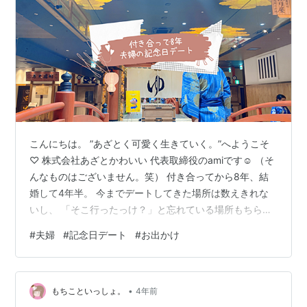
こんにちは。 ”あざとく可愛く生きていく。”へようこそ
♡ 株式会社あざとかわいい 代表取締役のamiです☺︎ （そ
んなものはございません。笑） 付き合ってから8年、結
婚して4年半。 今までデートしてきた場所は数えきれな
いし、 「そこ行ったっけ？」と忘れている場所もちらほ
ら。 見た映画なんか「これ映画館で見たよね」「え？
#
夫婦
#
記念日デート
#
お出かけ
DVD借りてみたよ？」 なんて会話は多いです。笑 2人と
も、写真を撮って記録するタイプではないので 写真を見
て答え合わせができないこともあります。 そんな私たち
•
が、付き合った記念日に行ったデート先は 空庭温泉 関西
もちこといっしょ。
4年前