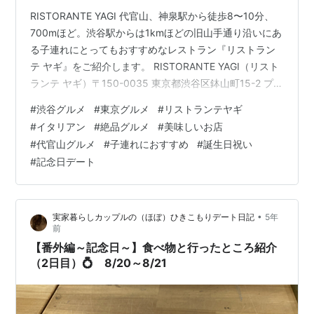
RISTORANTE YAGI 代官山、神泉駅から徒歩8〜10分、
700mほど。渋谷駅からは1kmほどの旧山手通り沿いにあ
る子連れにとってもおすすめなレストラン『リストラン
テ ヤギ』をご紹介します。 RISTORANTE YAGI（リスト
ランテ ヤギ）〒150-0035 東京都渋谷区鉢山町15-2 プラ
ザ1000代官山B115,000円（平均）5,000円（ランチ平
#
渋谷グルメ
#
東京グルメ
#
リストランテヤギ
均）03-6809-0434地図や店舗情報を見るPowered by
#
イタリアン
#
絶品グルメ
#
美味しいお店
ぐるなびr.gnavi.co.jp 乳児はランチの個室のみ可という
#
代官山グルメ
#
子連れにおすすめ
#
誕生日祝い
ことでランチ予約をしてベビーカーでうかがいました。
#
記念日デート
ディナーは小学生高学年〜可。 ヤギさんは地下1…
•
実家暮らしカップルの（ほぼ）ひきこもりデート日記
5年
前
【番外編～記念日～】食べ物と行ったところ紹介
（2日目）💍 8/20～8/21