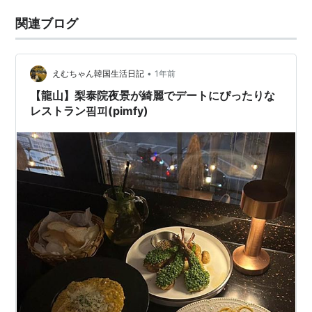
関連ブログ
•
えむちゃん韓国生活日記
1年前
【龍山】梨泰院夜景が綺麗でデートにぴったりな
レストラン핌피(pimfy)