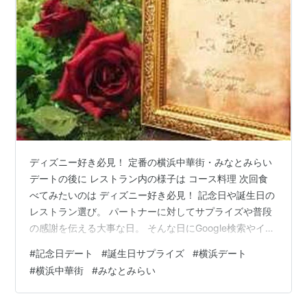
ディズニー好き必見！ 定番の横浜中華街・みなとみらい
デートの後に レストラン内の様子は コース料理 次回食
べてみたいのは ディズニー好き必見！ 記念日や誕生日の
レストラン選び。 パートナーに対してサプライズや普段
の感謝を伝える大事な日。 そんな日にGoogle検索やイン
スタで検索すると… たくさん引っかかるおしゃれで綺麗
#
記念日デート
#
誕生日サプライズ
#
横浜デート
なお店。 経験があるかもしれないけれど 「結局どれを選
#
横浜中華街
#
みなとみらい
べば良いかわからない！」 そんな時おすすめしたいレス
トランの紹介。 ディズニーが好きではなくても、興味が