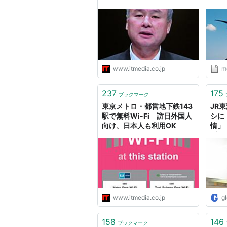
Med
www.itmedia.co.jp
m
237
175
ブックマーク
東京メトロ・都営地下鉄143
JR
駅で無料Wi-Fi 訪日外国人
シに
向け、日本人も利用OK
情」
謝罪
www.itmedia.co.jp
g
158
146
ブックマーク