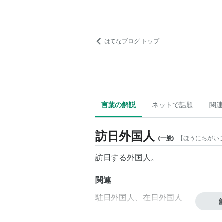
はてなブログ トップ
言葉の解説
ネットで話題
関
訪日外国人
(
一般
)
【
ほうにちがい
訪日
する
外国人
。
関連
駐日外国人
、
在日外国人