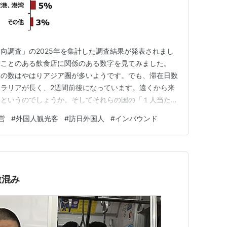
向調査」の2025年を集計した調査結果が発表されまし
たことのある飲食店に関係のある数字を見てみました。
人の数はやはりアジア圏が多いようです。でも、滞在日数
ラリアが長く、2週間前後になっています。遠くから来
うというのでしょうか。そしてそれらの国の「１人当たり
多く、ほぼどの国も30万円を超えています。 出典：観
営
#
外国人観光客
#
訪日外国人
#
インバウンド
 2026年 調査では「今回したことと次回したいこと」
と」ということで…
激混み