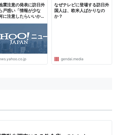
地震注意の発表に訪日外
なぜテレビに登場する訪日外
ら戸惑い「情報が少な
国人は、欧米人ばかりなの
何に注意したらいいかわ
か？
ない」（読売新聞オンラ
 - Yahoo!ニュース
ews.yahoo.co.jp
gendai.media