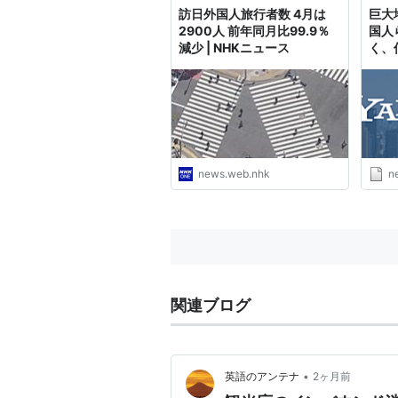
訪日外国人旅行者数 4月は
巨大
2900人 前年同月比99.9％
国人
減少 | NHKニュース
く、
から
イン）
news.web.nhk
n
関連ブログ
•
英語のアンテナ
2ヶ月前