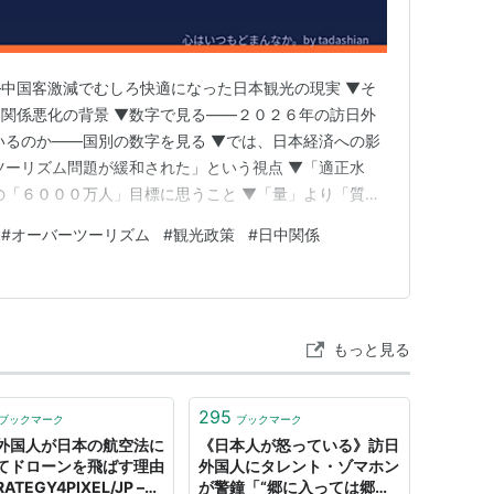
中国客激減でむしろ快適になった日本観光の現実 ▼そ
関係悪化の背景 ▼数字で見る——２０２６年の訪日外
いるのか——国別の数字を見る ▼では、日本経済への影
ツーリズム問題が緩和された」という視点 ▼「適正水
の「６０００万人」目標に思うこと ▼「量」より「質」
地方への分散——本当に必要な観光政策 ▼日本政府は
#
オーバーツーリズム
#
観光政策
#
日中関係
 ▼中国と「友好的に観光を復活させる」ことの難しさ
感じること ▼まとめ…
もっと見る
295
ブックマーク
ブックマーク
外国人が日本の航空法に
《日本人が怒っている》訪日
てドローンを飛ばす理由
外国人にタレント・ゾマホン
RATEGY4PIXEL/JP –
が警鐘「“郷に入っては郷に