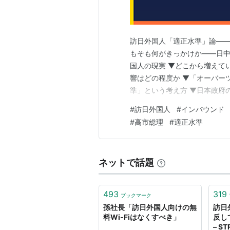
訪日外国人「適正水準」論——
もそも何がきっかけか——日中
国人の現実 ▼どこから増えて
響はどの程度か ▼「オーバー
準」という考え方 ▼日本政府
——観光政策の本質を問う ▼
#
訪日外国人
#
インバウンド
「誰のために」働いているのか
#
高市総理
#
適正水準
▼毎朝の海辺のウォーキングで
ネットで話題
493
319
ブックマーク
孫社長「訪日外国人向けの無
訪日
料Wi-Fiはなくすべき」
反し
– ST