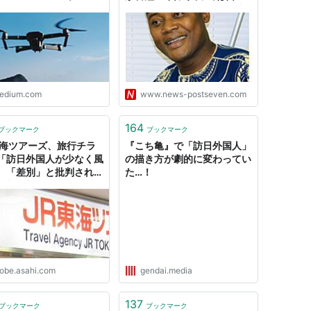
ium
従え”できないなら自国を出
てはいけません」自身は来年
1月に母国・ベナンで出馬宣
言
edium.com
www.news-postseven.com
164
ブックマーク
ブックマーク
東海ツアーズ、旅行チラ
『こち亀』で「訪日外国人」
「訪日外国人が少なく風
の描き方が劇的に変わってい
 「差別」と批判され、
た…！
：朝日新聞GLOBE＋
lobe.asahi.com
gendai.media
137
ブックマーク
ブックマーク