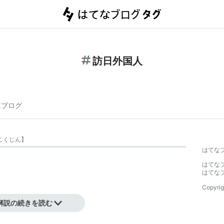
訪日外国人
連ブログ
こくじん
】
はてな
はてな
はてな
Copyrig
解説の続きを読む