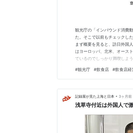
観光庁の「インバウンド消費動
た。そこで以前もチェックし
まず概要を見ると、訪日外国
はヨーロッパ、北米、オースト
ているのでしっかり満喫しよ
旅行支出」はアジア諸国よりも
#
観光庁
#
飲食店
#
飲食店経
光庁 インバウンド消費動向調査
のトップが「日本食を食べるこ
•
記録屋が見た上海と日本
3ヶ月前
浅草寺付近は外国人で