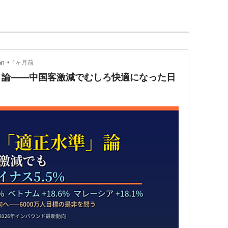
•
an
1ヶ月前
」論——中国客激減でむしろ快適になった日