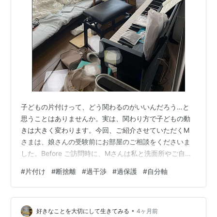
子どもの片付けって、どう関わるのがいいんだろう…と
思うことはありませんか。実は、関わり方で子どもの動
きは大きく変わります。今回、ご紹介させていただくM
さまは、娘さんの受験前にお部屋のご相談をくださいま
した。Before ご訪問時に、Мさんは私と洗面所やご自身
のお部屋を整え、Mさんの娘さんは同行してくれた大石
#
片付け
#
断捨離
#
過干渉
#
過保護
#
自分軸
アドバイザーと一緒に片付けを進めました。その結果、
部屋は片付き、机で勉強できる状態になりました。 （お
部屋全体の写真を取り忘れました(^-^;作業中の写真を載
•
せます。許可いただいています） Mさまは片付けのプロ
好きなことを大切にして生きてみる
4ヶ月前