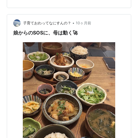
つひとつから几帳面さが滲み出ていた。 小柄な妻が、ぎ
こちなく足を踏み入れる。 こげ茶色のロングヘアが風に
そよぎ、丸みを帯びたシルエットは、 夫とは対照的に柔
らかく、ほんのりと温もりを漂わせる。 夫はいつも手を
•
子育ておわってなにすんの？
10ヶ月前
添え、 シートベルトの位…
娘からのSOSに、母は動く🚀