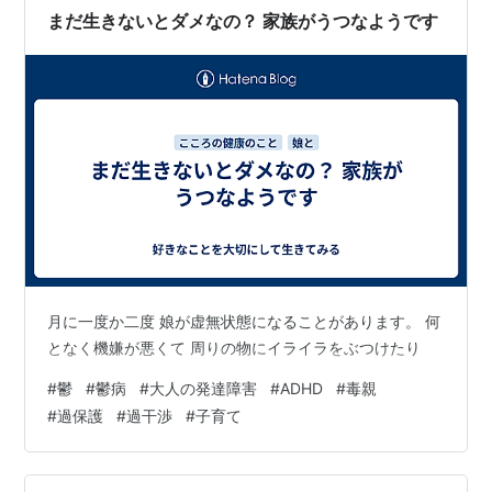
が入ったことで「自分の価値観を娘に押し付けずにすん
まだ生きないとダメなの？ 家族がうつなようです
だ」 「ケンカにならなかった」 …
月に一度か二度 娘が虚無状態になることがあります。 何
となく機嫌が悪くて 周りの物にイライラをぶつけたり
#
鬱
#
鬱病
#
大人の発達障害
#
ADHD
#
毒親
#
過保護
#
過干渉
#
子育て