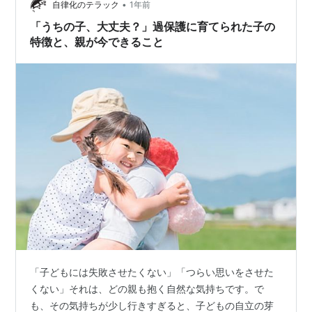
•
取り）のあとの状態確認と、歯の磨き方指導でした。 こ
自律化のテラック
1年前
れでいったんひと区切りかなと思ったのですが、まだま
「うちの子、大丈夫？」過保護に育てられた子の
だ…。次回からはいよいよ歯茎の中の歯石…
特徴と、親が今できること
「子どもには失敗させたくない」「つらい思いをさせた
くない」それは、どの親も抱く自然な気持ちです。で
も、その気持ちが少し行きすぎると、子どもの自立の芽