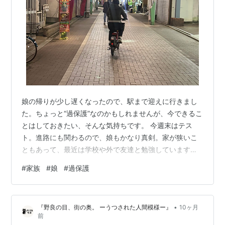
娘の帰りが少し遅くなったので、駅まで迎えに行きまし
た。ちょっと“過保護”なのかもしれませんが、今できるこ
とはしておきたい、そんな気持ちです。 今週末はテス
ト。進路にも関わるので、娘もかなり真剣。家が狭いこ
ともあって、最近は学校や外で友達と勉強しています。
その帰りが少し遅くなることもあって、今日は七時過ぎ
#
家族
#
娘
#
過保護
たので、迎えに行きました。 「大丈夫だよ。もう高2だ
よ？」と娘は笑うのですが、私は「冬だし、何があるか
わからない。迎えに行くと決めてるんだ」と返しまし
•
『野良の目、街の奥。 ーうつされた人間模様ー』
10ヶ月
た。すると娘から「過保護だねぇ」とひとこと。そこで
前
私は「何と言われても、パパは今やれることをやるだ