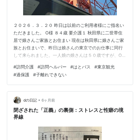
２０２６．３．２０ 昨日は以前のご利用者様にご指名い
ただきました。 O様 ８４歳 要介護１ 秋田県に二世帯住
居で娘さんご家族とお住まい 現在は秋田県に娘さんご家
族とお住まいで、昨日は娘さんの東京でのお仕事に同行
して来られました。一人娘の娘さんは５０歳ですが、O様
は精神的に子離れが難しく、毎回同行されているとのこ
#
訪問介護
#
訪問ヘルパー
#
はとバス
#
東京観光
と。 私は昨日は３回目のご支援でした。１回目と２回目
#
過保護
#
子離れできない
のご様子も記しておこうと思います。 【１回目】２０２
６．２．２２ その日、母娘で秋田から上京。夜に娘さん
がセミナー？のお仕事で外出されるので、その間滞在さ
れるホテルのお部屋でお話し相手と見守りなどを行う。
•
dの日記
6ヶ月前
時間は３時間でした。 前にO様だ…
閉ざされた「正義」の裏側：ストレスと性癖の境
界線