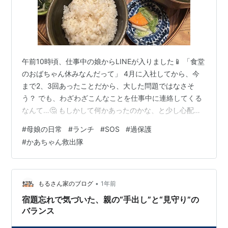
午前10時頃、仕事中の娘からLINEが入りました📱 「食堂
のおばちゃん休みなんだって」 4月に入社してから、今
まで2、3回あったことだから、大した問題ではなさそ
う？ でも、わざわざこんなことを仕事中に連絡してくる
なんて…🤔 もしかして何かあったのかな、と少し心配に
なりました。 「どうしようかなー」 いやいや、どうもこ
#
母娘の日常
#
ランチ
#
SOS
#
過保護
うもないでしょう！ 近くで食べるなり、コンビニで買う
#
かあちゃん救出隊
なり、オフィス街なんだから選択肢はたくさんあるは
ず…！ 「ひま？用事ある？」 「○○さんと食べに行くの
が嫌なんよ。でも、こういう時いつも一緒に行ってたか
ら…」 ああ、なるほど…！そういうことね😁 同僚の方に
•
もるさん家のブログ
1年前
は「たまたま母が近くにい…
宿題忘れで気づいた、親の“手出し”と“見守り”の
バランス