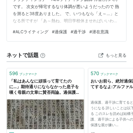
です。 次女が帰宅するなり体調が悪いようだったので 熱
を測ると38度ありました。 で、いつもなら「え～…」と
なる所ですが 「あ～熱ね、明日学校休ませればいいわ」
と平然になれました 子どもたちの体調不良って心配もあ
#
ALCライティング
#
過保護
#
過干渉
#
潜在意識
るけれど イレギュラーになるのでイライラしてしまうん
ですよね。 そこまで怒らなくていいのに… そこまで嫌味
言わなくてもいいのに… と、後から後悔してしまうとい
ネットで話題
もっと見る
う 過保護・過干渉が酷くて、子供の行動に一喜一憂した
り 振り回されていましたが ここまで成長出来て良かった
です!! …
596
570
ブックマーク
ブックマーク
「私はあんなに頑張って育てたの
おいお前ら、絶対過保
に…」期待通りにならなかった息子を
てするなよ:アルファ
嘆く母親の文章に賛否両論。過保護
か？それとも愛の力か？ - Togetter
過保護、過干渉に育てる
うになる 詳しいことは以
る このスレを読めば結構
護、過干渉による子供への
保護な親が嫌い
http://life8.2ch.net/test/r