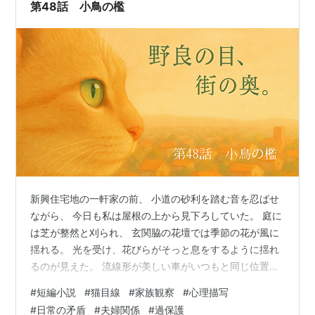
第48話 小鳥の檻
け。いつかあなたは、家を出ていくわけだから、迎え…
新興住宅地の一軒家の前、 小道の砂利を踏む音を忍ばせ
ながら、 今日も私は屋根の上から見下ろしていた。 庭に
は芝が整然と刈られ、 玄関脇の花壇では季節の花が風に
揺れる。 光を受け、花びらがそっと息をするように揺れ
るのが見えた。 流線形が美しい車がいつもと同じ位置に
停まり、 夫が妻を乗せる準備をしている。 細身で背の高
#
短編小説
#
猫目線
#
家族観察
#
心理描写
い夫は、知的さを感じさせるメガネをかけ、 仕草のひと
#
日常の矛盾
#
夫婦関係
#
過保護