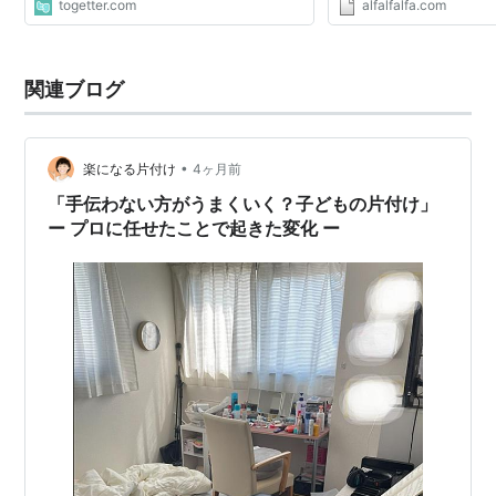
togetter.com
alfalfalfa.com
545738/ ここはどこま
のか悩む親の悩みと 今現在
関連ブログ
•
楽になる片付け
4ヶ月前
「手伝わない方がうまくいく？子どもの片付け」
ー プロに任せたことで起きた変化 ー