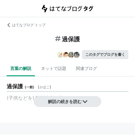
はてなブログ トップ
過保護
このタグでブログを書く
言葉の解説
ネットで話題
関連ブログ
過保護
(
一般
)
【
かほご
】
(子供などを)必要以上に甘やかすこと
解説の続きを読む