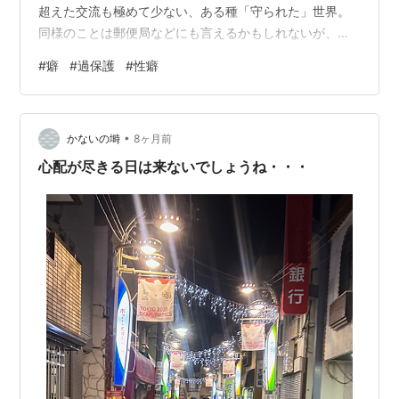
超えた交流も極めて少ない、ある種「守られた」世界。
同様のことは郵便局などにも言えるかもしれないが、民
間企業とは流れている空気が根本的に違う。世の中の秩
#
癖
#
過保護
#
性癖
序を守るという大義名分はあるが、その実態は紙中心の
アナログな手法と、古くから続く強固な縦社会でしょ
う。 現代のスピード感には到底合わない無駄な手法が、
•
今もなお文化として根を張っている。そんな特殊な環境
かないの塒
8ヶ月前
に、学歴や偏差値という振るいのフィルターを突破した
心配が尽きる日は来ないでしょうね・・・
若者たちが放り込まれる。現場の実務で直面する過剰…