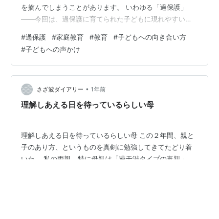
を摘んでしまうことがあります。 いわゆる「過保護」
――今回は、過保護に育てられた子どもに現れやすい特
徴と、今からでもできる関わり方のヒントをご紹介しま
#
過保護
#
家庭教育
#
教育
#
子どもへの向き合い方
す。 「過保護」ってどういうこと？ 過保護とは、子ども
#
子どもへの声かけ
が本来できることや、経験すべきことまで親が代わりに
してしまうことです。似た言葉に「過干渉」もあります
が、こちらは子どもの行動や考えにまで口を出すこと。
両方が重なると、子どもの自分で考えて動く力を育みに
•
さざ波ダイアリー
1年前
くくなります。 過保護に育てられた子に見られる特…
理解しあえる日を待っているらしい母
理解しあえる日を待っているらしい母 この２年間、親と
子のあり方、というものを真剣に勉強してきてたどり着
いた。 私の両親、特に母親は「過干渉タイプの毒親」。
このことが理解できなくて、受け入れられなくてもがい
ていた１年目。 少しずつ、状況が見えてきた２年目。 状
況が見えてくると、不安が減ってくる。 仕方ないな～、
#
母の日
#
毒親
#
過干渉
#
親孝行
#
過保護
と思えてくるのだ。 そんなこんなで、昨日は母の日だっ
た。 何もしない、という選択もできたのだが、今年はき