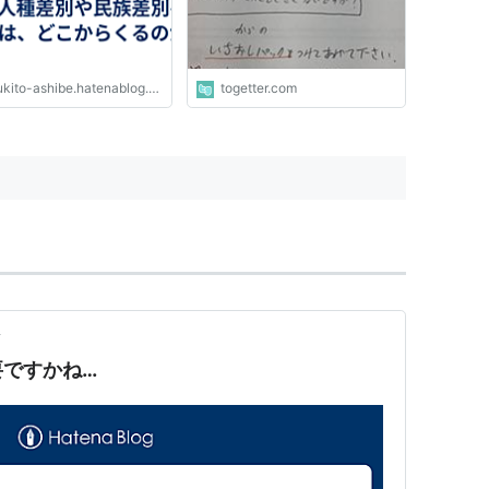
kito-ashibe.hatenablog.com
togetter.com
前
要ですかね…