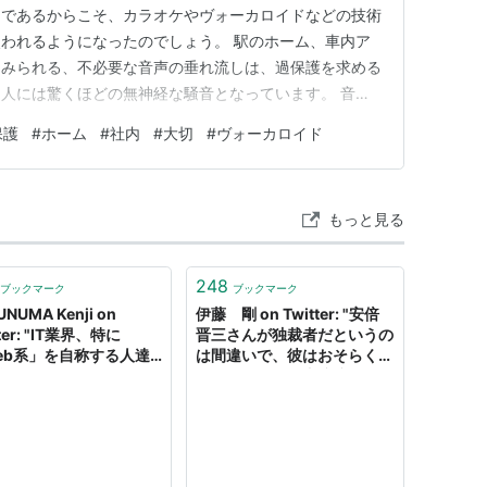
うであるからこそ、カラオケやヴォーカロイドなどの技術
われるようになったのでしょう。 駅のホーム、車内ア
にみられる、不必要な音声の垂れ流しは、過保護を求める
人には驚くほどの無神経な騒音となっています。 音声
こまでぞんざいな声の氾濫はないはずです。
保護
#
ホーム
#
社内
#
大切
#
ヴォーカロイド
もっと見る
248
ブックマーク
ブックマーク
NUMA Kenji on
伊藤 剛 on Twitter: "安倍
tter: "IT業界、特に
晋三さんが独裁者だというの
eb系」を自称する人達
は間違いで、彼はおそらく調
楽ですよね。システムが
整型でじぶんが直接接するひ
ンしたところで人命には
との話をきいて、要望かなえ
影響ないですから。IT業
ようとするタイプ。ただし制
体、自分達の「社会的責
度や慣習には無頓着。 この
について無頓着極まりな
タイプの調整型のひとは、結
、傍らか見て思うので
果として周囲を振り回すし、