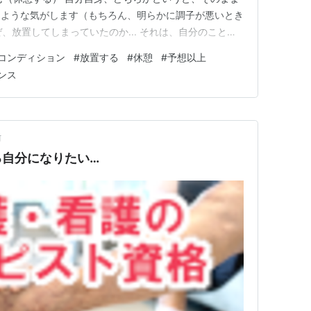
たような気がします（もちろん、明らかに調子が悪いとき
ぜ、放置してしまっていたのか... それは、自分のことは
したことなさそうだから大丈夫！みたいな感じで心の声を
コンディション
#
放置する
#
休憩
#
予想以上
れません... でも最近になって感じることがあります...
ンス
前
る自分になりたい…