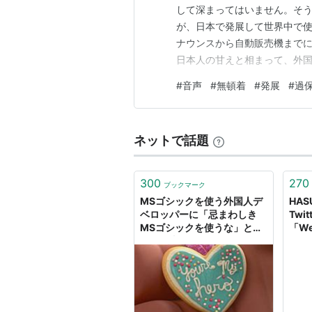
して深まってはいません。そ
が、日本で発展して世界中で使
ナウンスから自動販売機まで
日本人の甘えと相まって、外国
文化を大切にしていたら、こ
#
音声
#
無頓着
#
発展
#
過
ネットで話題
300
270
ブックマーク
MSゴシックを使う外国人デ
HASU
ベロッパーに「忌まわしき
Twi
MSゴシックを使うな」とい
「W
うお仕事「あのディズニーで
は気
も無頓着」
ダウ
全く
界全
任」
いと