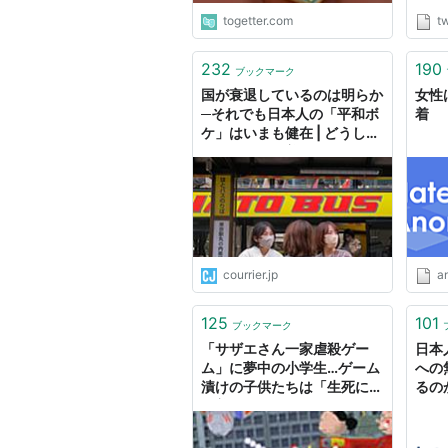
す。
togetter.com
tw
に関
しま
232
190
ブックマーク
国が衰退しているのは明らか
女性
─それでも日本人の「平和ボ
着
ケ」はいまも健在 | どうして
そんなに無頓着？
courrier.jp
a
125
101
ブックマーク
「サザエさん一家虐殺ゲー
日本
ム」に夢中の小学生…ゲーム
への
漬けの子供たちは「生死に無
るの
頓着」「キレやすい脳」に :
痛いニュース(ﾉ∀`)