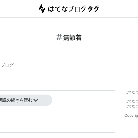
無頓着
連ブログ
はてな
こと。
解説の続きを読む
はてな
はてな
Copyrig