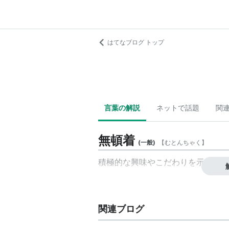
はてなブログ トップ
言葉の解説
ネットで話題
関
無頓着
(
一般
)
【
むとんちゃく
】
積極的な興味やこだわりを示さない
関連ブログ