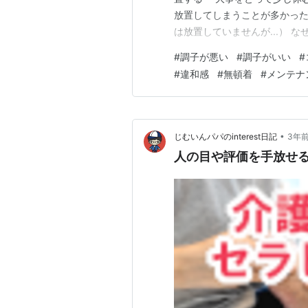
放置してしまうことが多かっ
は放置していませんが...） な
自分が一番わかっている！大
#
調子が悪い
#
調子がいい
#
軽く考えてしまっていたのかもし
#
違和感
#
無頓着
#
メンテナ
後悔したことがあります…
•
じむいんパパのinterest日記
3年
人の目や評価を手放せ