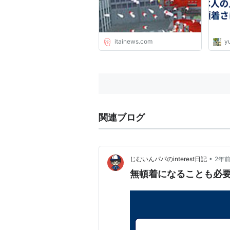
itainews.com
yu
関連ブログ
•
じむいんパパのinterest日記
2年
無頓着になることも必