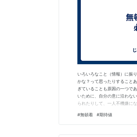
いろいろなこと（情報）に振
かな？って思ったりすることあり
ぎていることも原因の一つであ
いために、自分の意に沿わな
られたりして、一人不機嫌にな
い...そう思っています。 
#
無頓着
#
期待値
ればいいのでしょうか... 無関
ね（必要なときもあるか…