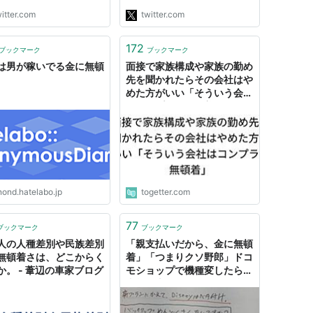
ITエンジニアの職業倫理
独裁にみえる。
itter.com
twitter.com
しては個人的に疑問を呈
https://t.co/jyK7So3SVm"
す。"
172
ブックマーク
ブックマーク
は男が稼いでる金に無頓
面接で家族構成や家族の勤め
先を聞かれたらその会社はや
めた方がいい「そういう会社
はコンプラに無頓着」
nond.hatelabo.jp
togetter.com
77
ブックマーク
ブックマーク
人の人種差別や民族差別
「親支払いだから、金に無頓
無頓着さは、どこからく
着」「つまりクソ野郎」ドコ
か。 - 葦辺の車家ブログ
モショップで機種変したら、
書類に上からのセールス指示
書が混入していた