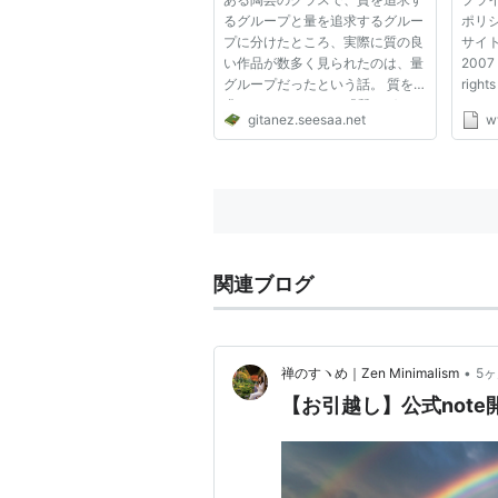
るグループと量を追求するグルー
ポリシ
プに分けたところ、実際に質の良
サイトマ
い作品が数多く見られたのは、量
2007 
グループだったという話。 質を
rights
求められていたのは「質」グルー
gitanez.seesaa.net
w
プのはずだったのに，なぜ質を求
められていなかった「量」グルー
プの生徒たちが，質で上回る結果
になったんだろう？ これが事...
関連ブログ
•
禅のすヽめ｜Zen Minimalism
5
【お引越し】公式note