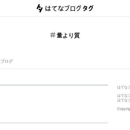
量より質
連ブログ
はてな
はてな
はてな
Copyrig