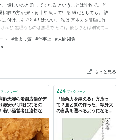
。 優しいのと 許してくれる ということは別物で。 許
選択肢の方が強い 何十年 続いている 縁だとしても。 許
さに 付けこんでとも思わない。 私は 基本人を簡単に許
けれど 無理なものは無理で そこは 優しさとは別物で
ね。 どんなに自分にとって ポジティブなイメージでも
ート
#
量より質
#
仕事上
#
人間関係
。 深く考えていないように見られるし 頼まれたことは 結
en
もっと見る
224
ブックマーク
ブックマーク
高齢夫婦の老舗店舗がデ
『語彙力を鍛える』方法っ
り激安が可能になるの
て？量と質の伴った、等身大
！若い経営者は適切な量
の言葉を選べるようになるた
と利潤と向き合おう｜木
めに - ぐるりみち。