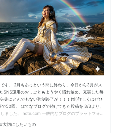
です。 2月もあっという間に終わり、今日から3月がス
めたSNS運用のおしごともようやく慣れ始め、充実した毎
た矢先にとんでもない強制終了が！！！(笑)詳しくはぜひ
事で50回。 はてなブログで続けてきた投稿を 3/3より、
しました。 note.com 一般的なブログのプラットフォー
ブログなど）は、アクセス数（PV）を稼いで広告収入を得る
#
大切にしたいもの
薄くても、量で勝負していく必要があります。 自分の