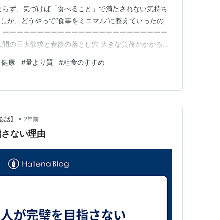
まらず、気づけば「食べること」で満たされない気持ち
しが、どうやって“食事をミニマル”に整えていったの
 ーーーーーーーーーーーーーーーーーーーーーーーー
人間の三大欲求と食欲の落とし穴 大きな負荷がかかる
いう三大欲求でリカバリーしようとします。 その中で
と健康
#
量より質
#
粗食のすすめ
が食欲。 だからこそ「ストレス＝食べる」というパタ
べると、セロトニン・ドー…
•
る話】
2年前
指さない理由