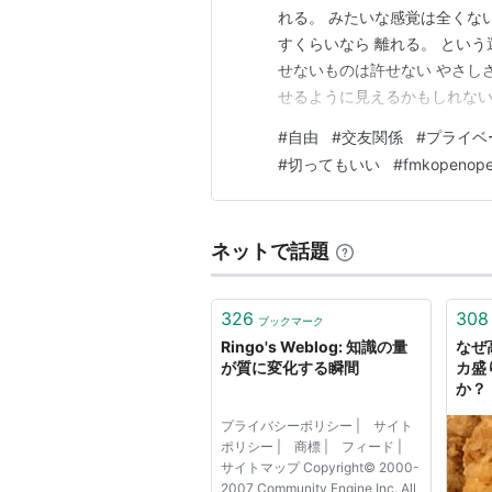
れる。 みたいな感覚は全くない
すくらいなら 離れる。 という
せないものは許せない やさし
せるように見えるかもしれない
一線を越えると 無理なんです
#
自由
#
交友関係
#
プライベ
(関係性に) ダメなものはダメ
#
切ってもいい
#
fmkopenop
構何でもする。 …
ネットで話題
326
308
ブックマーク
Ringo's Weblog: 知識の量
なぜ
が質に変化する瞬間
カ盛
か？
と質
プライバシーポリシー | サイト
下斉
ポリシー | 商標 | フィード |
サイトマップ Copyright© 2000-
2007 Community Engine Inc. All