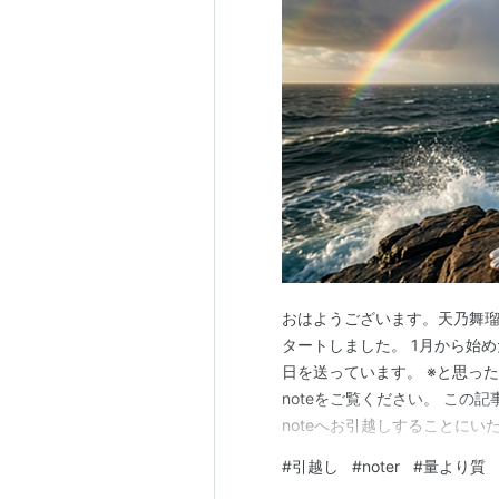
おはようございます。天乃舞瑠
タートしました。 1月から始
日を送っています。 ※と思っ
noteをご覧ください。 この記
noteへお引越しすることにいた
ム（WordPressやはてな
#
引越し
#
noter
#
量より質
のが王道ですが、記事の中身が