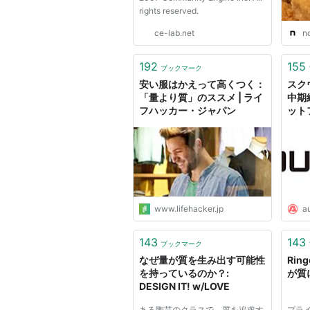
rights reserved.
ce-lab.net
n
192
155
ブックマーク
安い服はかえって高くつく：
スク
「量より質」のススメ | ライ
中期
フハッカー・ジャパン
ット
質」
AUT
www.lifehacker.jp
a
143
143
ブックマーク
なぜ量が質を生み出す可能性
Rin
を持っているのか？:
が質
DESIGN IT! w/LOVE
ある陶芸のクラスで、質を追求す
プライ