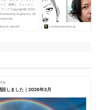
球、練習“量”と“質”どっちが
ー | 商標 | フィード |
大事か」問題（山崎ダイ）
ップ Copyright© 2000-
Community Engine Inc. All
 reserved.
ww.ce-lab.net
number.bunshun.jp
ヶ月前
開設しました｜2026年3月