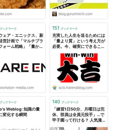
ote.com
blog.gururimichi.com
151
ブックマーク
ブックマーク
ウェア・エニックス、新
充実した人生を送るためには
経営計画で「マルチプラ
「量より質」という考え方が
フォーム戦略」「量から
必要。今、確実にできること
への転換を掲げる -
だけ、やろう！ - 僭越ながら
OMATON
【1テーマの本を30冊読んで
勉強するブログ】
utomaton-media.com
sclo.hatenablog.com
140
ブックマーク
ブックマーク
go's Weblog: 知識の量
「練習1日50分、月曜日は完
に変化する瞬間
休、部員は全員元投手」…で
甲子園って行ける？ 人気漫
画家が取材で感じた「高校野
バシーポリシー | サイト