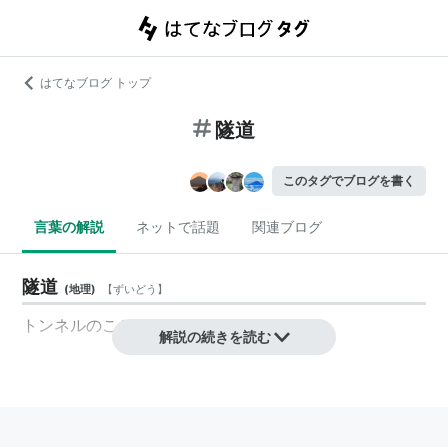
はてなブログ トップ
隧道
このタグでブログを書く
言葉の解説
ネットで話題
関連ブログ
隧道
(
地理
)
【
ずいどう
】
トンネルのこと。
解説の続きを読む