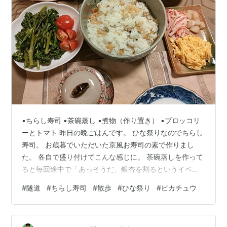
▪️ちらし寿司 ▪️茶碗蒸し ▪️煮物（作り置き） ▪️ブロッコリ
ーとトマト 昨日の晩ごはんです。 ひな祭りなのでちらし
寿司。 お歳暮でいただいた京風お寿司の素で作りまし
た。 各自で盛り付けてこんな感じに。 茶碗蒸しを作って
ると毎回途中で「あっそうだ、銀杏を割るというイベン
トがあるんだった〜（焦）」と思い出します。 銀杏を入
#
隧道
#
ちらし寿司
#
散歩
#
ひな祭り
#
ピカチュウ
れると美味しいけど、割って剥いてが面倒ですよね。 あ
いにくの雨で月食は見られませんでしたが、友人とは
「９年後の月食は近くまで見に行こう」なんて話も。 美