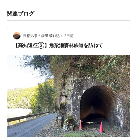
関連ブログ
•
長都温泉の鉄道撮影記
2日前
【高知遠征②】魚梁瀬森林鉄道を訪ねて