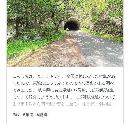
こんにちは、とまじゅです。 今回は気になった峠道があ
ったので、実際に走ってみてどのような歴史がある調べ
てみました。 岐阜県にある県道182号線、九頭師坂隧道
について紹介しようと思います。 九頭師坂隧道について
山県市中洞から関市洞戸菅谷に至る。 山県市中洞の国道
418号交点が起点。 起点より北に進み、関市洞戸菅谷の
#
峠
#
県道
#
隧道
国道256号交点が終点。 記念碑 記念碑 馬がもの伝うた崩
の坂で 洞戸通いはの鎧はいやと云うた 洞戸民謡 昔、こ