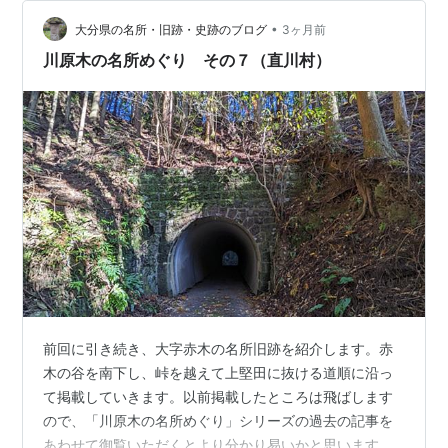
の坂は山岳信仰の参道として開設されたもので、洞戸へ
•
上がる馬車は急坂のため米五俵を運ぶのがやっとのこと
大分県の名所・旧跡・史跡のブログ
3ヶ月前
で、復路は木炭、美濃紙等、岐阜行の荷物が盛沢山であ
川原木の名所めぐり その７（直川村）
った。 ところが昭和八…
前回に引き続き、大字赤木の名所旧跡を紹介します。赤
木の谷を南下し、峠を越えて上堅田に抜ける道順に沿っ
て掲載していきます。以前掲載したところは飛ばします
ので、「川原木の名所めぐり」シリーズの過去の記事を
あわせて御覧いただくとより分かり易いかと思います。