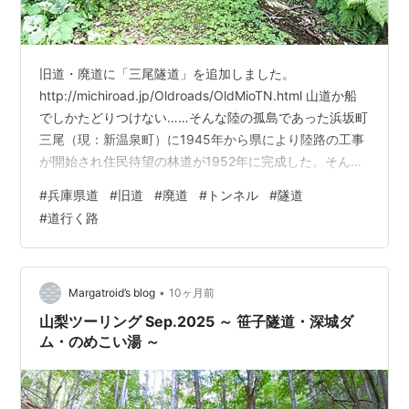
旧道・廃道に「三尾隧道」を追加しました。
http://michiroad.jp/Oldroads/OldMioTN.html 山道か船
でしかたどりつけない……そんな陸の孤島であった浜坂町
三尾（現：新温泉町）に1945年から県により陸路の工事
が開始され住民待望の林道が1952年に完成した。そんな
林道の真ん中にある難所に1950年に完成したのがこの隧
#
兵庫県道
#
旧道
#
廃道
#
トンネル
#
隧道
道。しかし、そこからモータリゼーションの発展はめざ
#
道行く路
ましくこの小さな隧道では耐え切れず新たに「三尾トン
ネル」が掘られ、30年間の現役の幕を下ろした。
•
Margatroid’s blog
10ヶ月前
山梨ツーリング Sep.2025 ～ 笹子隧道・深城ダ
ム・のめこい湯 ～