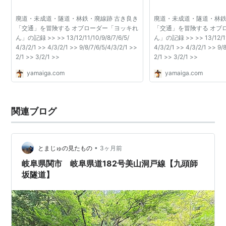
廃道・未成道・隧道・林鉄・廃線跡 古き良き
廃道・未成道・隧道・林鉄
「交通」を冒険する オブローダー「ヨッキれ
「交通」を冒険する オブ
ん」の記録 >> >> 13/12/11/10/9/8/7/6/5/
ん」の記録 >> >> 13/12/11/
4/3/2/1 >> 4/3/2/1 >> 9/8/7/6/5/4/3/2/1 >>
4/3/2/1 >> 4/3/2/1 >> 9/
2/1 >> 3/2/1 >>
2/1 >> 3/2/1 >>
yamaiga.com
yamaiga.com
関連ブログ
•
とまじゅの見たもの
3ヶ月前
岐阜県関市 岐阜県道182号美山洞戸線【九頭師
坂隧道】