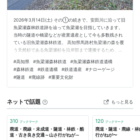
2026年3月14日(土) その①の続きで、安田川に沿って旧
魚梁瀬森林鉄道跡を辿って魚梁瀬を目指していきます。
当時の隧道や橋梁などが産業遺産として今も多数残され
ている旧魚梁瀬森林鉄道。 高知県馬路村魚梁瀬の森を覆
う天然杉である魚梁瀬杉を沿岸部まで運搬するため、設
けられた森林鉄道です。 1911年に田野～馬路間が開通し
#
高知県
#
魚梁瀬森林鉄道
#
魚梁瀬森林鉄道遺構
たのきっかけに総延長を伸ばしていき、1919年には石仙
#
森林鉄道
#
鉄道遺構
#
鉄道遺産
#
ナローゲージ
(今の奈半利川と中川の分岐点付近)まで開通し魚梁瀬杉の
#
隧道
#
廃線跡
#
重要文化財
運搬が行われるようになりました。 ただ、安田川線は途
中逆勾配があったり、奈半利川沿いの杉の産出エリアを
カバーできないといった問題もあり1933年までに奈半利
ネットで話題
もっと見る
川貯木場まで続く…
310
120
ブックマーク
ブックマーク
廃道・廃線・未成道・隧道・林鉄・酷
廃道・隧道・廃線・林
道・古き良き交通～山さ行がねが～
行がねが〜