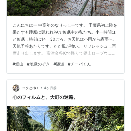
こんにちはー 中高年のなりっしーです。 千葉県初上陸を
果たすも睡魔に襲われPAで仮眠中の私たち。小一時間ほ
ど仮眠し時刻は14：30ごろ。お天気は小雨から霧雨へ。
天気予報あたりです。ただ風が強い。 リフレッシュし再
度走り出します。 富津金谷ICで降りて鋸山ロープウェー
を目指します。到着～と思いきや、強風のため運行中止
#
鋸山
#
地獄のぞき
#
隧道
#
チーバくん
です。でも大丈夫、この先に鋸山登山自動車道がありま
す。到着～と思いきや、荒天のため封鎖されてます。で
も大丈夫、この先に日本寺東口無料駐車場があります。
•
今度こそ到着～！車は３台ほど、観光バスが１台だけ。
ユクとゆく
4ヶ月前
午前中の大雨と午後の爆風で観光客はほぼいません。今
心のフィルムと、大町の迷路。
は雨が止みガスっていて周りの山の…