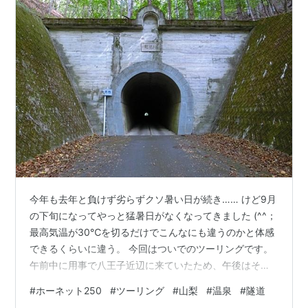
今年も去年と負けず劣らずクソ暑い日が続き…… けど9月
の下旬になってやっと猛暑日がなくなってきました (^^；
最高気温が30℃を切るだけでこんなにも違うのかと体感
できるくらいに違う。 今回はついでのツーリングです。
午前中に用事で八王子近辺に来ていたため、午後はその
まま山梨へ行き 久しぶりにちょっと出かけてみることに
#
ホーネット250
#
ツーリング
#
山梨
#
温泉
#
隧道
しました。 温泉も行ってみたかったので着替えなども準