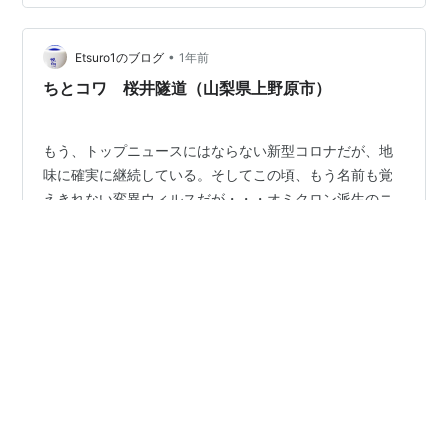
備。 さて、爽やかな秋晴れの甲州街道を走っていきま
す。 高尾を通過。 そして高尾山口手前のファミマで水を
•
買っていきました。 携帯するので常温タイプですね。こ
Etsuro1のブログ
1年前
こはよく利用しています。 高尾山口駅前を通過。 今の時
ちとコワ 桜井隧道（山梨県上野原市）
期は登山客で賑わっ…
もう、トップニュースにはならない新型コロナだが、地
味に確実に継続している。そしてこの頃、もう名前も覚
えきれない変異ウィルスだが・・・オミクロン派生のニ
ンバスというのが中心に、感染者が増えてきているとい
う。 確かに身近でも、コロナ的怪しさの症状の話しは聞
くようになった。 でも、重症化せず、医療機関が切迫し
#
ニンバス
#
山梨県上野原市
#
隧道
#
小坪トンネル
てしまわなければ大事にはならないのだろう。 それにし
#
昭和53年
#
村長選挙
ても他の感染症も含めて流行っているようだけれ
ど・・・あの数年前のパニックをもう、人は忘れたんだ
ろうか？ 冷静に正確に公衆衛生の重要性を受け止められ
た人は・・・多いとは思いたいけれど？ いまだに迷信が
•
Setubunso のお散歩日記
1年前
蔓延っているコトに・・・つまり己の都合よく解釈…
初めて降りた「黒松駅」