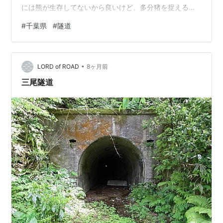
には熊が生存してないから良いけど、多分猪を捉えるた
めの罠が至る所に仕掛けられていた。 昔、千葉県にバス
#
千葉県
#
隧道
釣りをした時なんかもたまにそういった罠を目にしたこ
とがあり、森の中から動物の咆吼が聞こえた時は流石に
焦った。 反対側に出ると小さな神社があるだけであっ
•
た。 この辺りは特に民家などはないのであまり人の気配
LORD of ROAD
8ヶ月前
もないし、夜になったら流石にここを通るのは不気味す
三尾隧道
ぎる。 少し走ると畑などが連なりどどーんと…