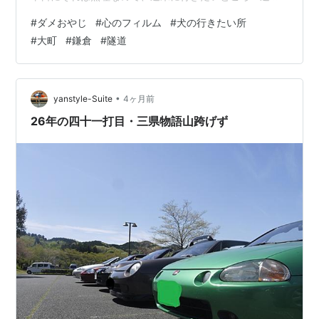
て行ってやろうと考えていた。 朝の散歩から少し遠出を
#
ダメおやじ
#
心のフィルム
#
犬の行きたい所
した。そのつもりはなかったのだけど、なんとなく感じ
#
大町
#
鎌倉
#
隧道
ていた罪悪感がそうさせたのだ。ユクに引かれるまま、
山道を駆け上がっていった。この道を抜けるとどこに出
るのか、という冒険する感じがまだある。散歩するルー
トを探っている段階であるからだ。ただし、大体この方
•
yanstyle-Suite
4ヶ月前
向に行けばあそこに出るだろうというくらいの方角に…
26年の四十一打目・三県物語山跨げず