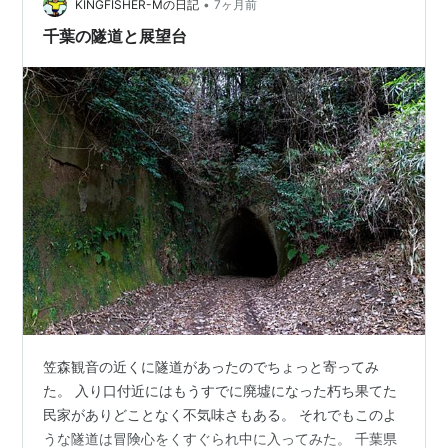
•
味しくいただきました。 静岡からこんにちは。 雨は止ん
KINGFISHER-Mの日記
7ヶ月前
で朝からよく晴れました。 最近あまり歩いてなくてウズ
千葉の隧道と展望台
ウズしてるので今…
笠森観音の近くに隧道があったのでちょっと寄ってみ
た。 入り口付近にはもうすでに廃墟になった朽ち果てた
民家がありどことなく不気味さもある。 それでもこのよ
うな隧道は冒険心をくすぐられ中に入ってみた。 千葉県