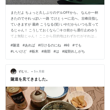
まただよ ちょっと久しぶりのデルOFFから。 なんか一杯
きたのでそれっぽい 一路 てけとぅーに北へ、古峰目指し
ていきますが 最終 こうなる(笑) いやだからいつも言って
るじゃん！ こうしておくなら〇キロ前から通行止めゆう
てよ無駄じゃん！ ここから目的地はわずかだがそれはこ
の峠を越えればな話で ここが使えないと右側の山はまた
#
隧道
#
あれば
#
行けるのにね
#
峠
#
でも
げましぇん よって企画変更左にスライド ホント あとち
#
いいけど
#
栃木
#
南部
#
は
#
縦割れしがち
ょっとなのに。 ラスト桜見れるかと思ったのですがね大
迂回かますと時間的 にその後がアウトなので涙の割愛 で
ここで1ミッションクリア ついで 近いんで知り合いの山
いったらたけのこGET！ ありがてえ からの 桐生市内へ
•
ずむり。
5ヶ月前
最…
隧道を見てきました。