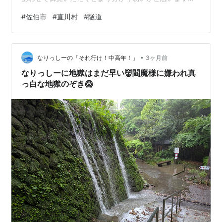
さて、今回紹介する道順に沿って佐伯市（上堅田）に抜
#
佐伯市
#
直川村
#
隧道
ける探訪コースは、お勧めできません。なぜかと申しま
すと吹原（ふきわら）部落から上堅田地区は轟（とどろ
き）部落までの間の山道が大変な難路で、軽自動車でも
•
脱輪の虞があるほど幅員狭隘、路面状態もよろしくない
なりっしーの「それ行け！中高年！」
3ヶ月前
ためです。原付バイクなら問題ありませんが、四輪車の
なりっしーに地獄はまだ早い👹閻魔様に嫌われ真
通行は控えた方が無難です。その途中にある轟隧道が…
っ白な地獄のぞき😱