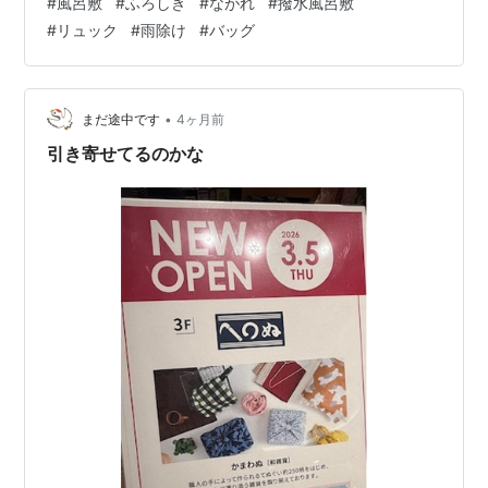
#
風呂敷
#
ふろしき
#
ながれ
#
撥水風呂敷
ね。わたしは、以前別のふろしきで紹介したエコバッグ
#
リュック
#
雨除け
#
バッグ
っぽい使い方の方を愛用することが多いです。 最近使っ
てない手持ちのトートバッグを包んでみました。持ち手
に通して結ぶだけなので、一番簡単かも。バッグの雨具
（カッパ）としても便利です。
•
まだ途中です
4ヶ月前
https://www.nipponnagare.com/view…
引き寄せてるのかな