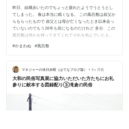
昨日、結構歩いたのでちょっと疲れたようでうとうとし
てしまった。 春は本当に眠くなる。 この風呂敷は叔父か
らもらったもので 叔父とは母が亡くなったとき以来会っ
ていないのでもう26年も前になるのだけれど 多分、この
風呂敷は何かを持ってきてくれてそれを包んでいたもの
で とっても丈夫で役に立つので大事に使わせていただい
#
かまわぬ
#
風呂敷
ている。 最近、ふとどこの商品だろうと見てみると 「か
まわぬ」というロゴが目に入り調べてみると 東京に何店
舗かあるようで今度行ってみたいなぁと思っていたら 昨
•
日行った江戸東京たてもの園のミュージアムショップに
マネジャーの休日余暇（はてなブログ版）
5ヶ月前
いくつか商品が置かれていて 私があまりにも熱心に見て
大和の民俗写真展に協力いただいた方たちにお礼
いたので 電気ブランのレーズ…
参りに献本する図録配り③滝倉の民俗