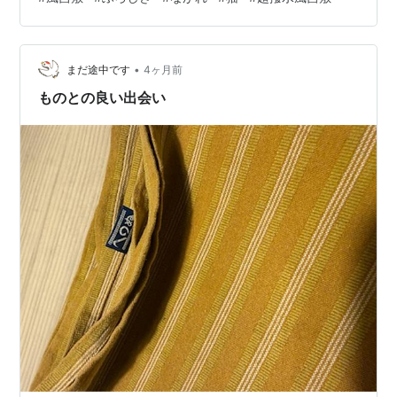
クリーンは色数をあまり増やせないので、ここぞとばか
りに色を使いました。グラデーションも。色を減らす作
業も楽しいですが、制限なく色を使うのも楽しいです。
•
後日、色々包んだりバッグにしたのを写真に撮って紹介
まだ途中です
4ヶ月前
したいなーと思っています。 撥水風呂敷ながれ 原っぱで
ものとの良い出会い
見上げる（サイズ：96cm×96cm…