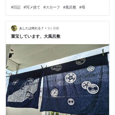
と妻と私とでとりあえず間引いて… 大漁大量状態でこの
#
日記
#
写メ捨て
#
スカーフ
#
風呂敷
#
母
ようになりました。これらと一緒に出てきた母のお手製
の刺し子のハンカチはもちろんお残し、取っておきま
す。 ポーチとか財布も… 劣化して革もちょっと…状態で
•
すし、ポーチとかも使わない… 20Lのゴミ袋半分くらい
あしたは晴れる？
3ヶ月前
になった、ところです。それにしてもしっかり収納して
重宝しています、大風呂敷
あって開かずの空間になっているところ、まだ…