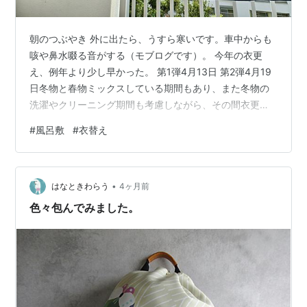
朝のつぶやき 外に出たら、うすら寒いです。車中からも
咳や鼻水啜る音がする（モブログです）。 今年の衣更
え、例年より少し早かった。 第1弾4月13日 第2弾4月19
日冬物と春物ミックスしている期間もあり、また冬物の
洗濯やクリーニング期間も考慮しながら、その間衣更え
を実行するまでの臨時保管に、私は昔から大風呂敷を利
#
風呂敷
#
衣替え
用している。勿論部屋が狭い所為もある（笑）先日風呂
敷保管も終わったので、大風呂敷を洗いベランダに干し
た。なんかいいんじゃない(^O^)／ 私がいなくなったら処
•
分されるでしょうから記念にパチリ（笑）う〜〜ん、大
はなときわらう
4ヶ月前
ぼらでも吹ければ面白いのに（笑）
色々包んでみました。