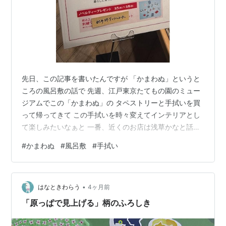
先日、この記事を書いたんですが 「かまわぬ」というと
ころの風呂敷の話で 先週、江戸東京たてもの園のミュー
ジアムでこの「かまわぬ」の タペストリーと手拭いを買
って帰ってきて この手拭いを時々変えてインテリアとし
て楽しみたいなぁと 一番、近くのお店は浅草かなと話し
ていました。 hi4314hi.hatenablog.com 昨日、娘が美容
#
かまわぬ
#
風呂敷
#
手拭い
院のために最寄りの駅に出かけて 「ハハ、これ知って
た？」と一枚の写真を送って来ました。 地元にオープン
した見たいです。 こんなこともあるんだなぁ。本当に不
•
思議です。 引き寄せというのかな？ 近いうちに行ってこ
はなときわらう
4ヶ月前
ようと思ってます。 では 水流
「原っぱで見上げる」柄のふろしき