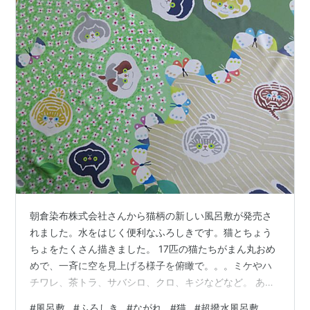
朝倉染布株式会社さんから猫柄の新しい風呂敷が発売さ
れました。水をはじく便利なふろしきです。猫とちょう
ちょをたくさん描きました。 17匹の猫たちがまん丸おめ
めで、一斉に空を見上げる様子を俯瞰で。。。ミケやハ
チワレ、茶トラ、サバシロ、クロ、キジなどなど。 あー
しまった。。。シロとサビがいなかったなー。 シルクス
#
風呂敷
#
ふろしき
#
ながれ
#
猫
#
超撥水風呂敷