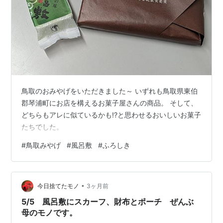
鳥取のおみやげをいただきました～ いずれも鳥取県東伯
郡琴浦町にお店を構えるお菓子屋さんの商品。 そして、
どちらもアレに似ているかも!?と思わせるおいしいお菓子
たちでした。
#
鳥取みやげ
#
風呂敷
#
ふろしき
•
今日捨てたモノ
3ヶ月前
5/5 風呂敷にスカーフ、財布とポーチ ぜんぶ
母のモノです。