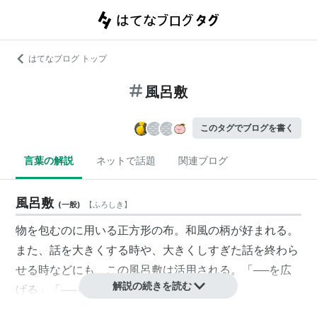
はてなブログ トップ
風呂敷
このタグでブログを書く
言葉の解説
ネットで話題
関連ブログ
風呂敷
(
一般
)
【
ふろしき
】
物を包むのに用いる正方形の布。和風の柄が好まれる。
また、話を大きくする時や、大きくしすぎた話を終わら
せる時などにも、この風呂敷は活用される。「──を広
解説の続きを読む
げる」「──を畳む」