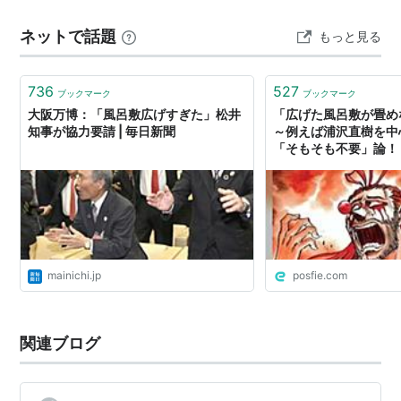
す。そう言うと母はびっくり。ご飯も炊いていませんで
ネットで話題
もっと見る
した。慌てて顔も洗わずメイクもせず、短パンをハーフ
パンツに履き替えタンクトップの上にラッ…
736
527
ブックマーク
ブックマーク
大阪万博：「風呂敷広げすぎた」松井
「広げた風呂敷が畳め
知事が協力要請 | 毎日新聞
～例えば浦沢直樹を中
「そもそも不要」論！ - T
mainichi.jp
posfie.com
関連ブログ