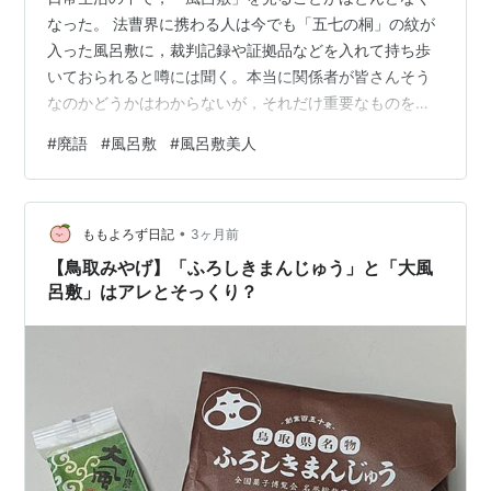
なった。 法曹界に携わる人は今でも「五七の桐」の紋が
入った風呂敷に，裁判記録や証拠品などを入れて持ち歩
いておられると噂には聞く。本当に関係者が皆さんそう
なのかどうかはわからないが，それだけ重要なものを入
れているからこそ，普段は私たちの目につかなくて当然
#
廃語
#
風呂敷
#
風呂敷美人
であろう。そんなものが電車の中などで頻繁に目につく
ようでは，逆に困る。 風呂敷が私たちの目の前から消え
たことで，もうひとつ，なかなか見かけられなくなった
•
ものがある。「風呂敷美人」である。風呂敷そのものは
ももよろず日記
3ヶ月前
バッグで代用できるが，風呂敷美人のほうは余人をもっ
【鳥取みやげ】「ふろしきまんじゅう」と「大風
て代えがたい。残念なことだが，逆にそれが憧れに…
呂敷」はアレとそっくり？