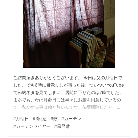
ご訪問頂きありがとうございます。 今日は父の月命日で
した。でも6時に目覚ましが鳴った後、ついついYouTube
で節約ネタを見てしまい、居間に下りたのは7時でした。
まあでも、母は月命日には早々にお膳を用意しているの
で、私がする事は殆ど無いんです。仏壇掃除したり、座
卓の上のははのごちゃごちゃを他の部屋に移したり。と
#
月命日
#
3回忌
#
蚊
#
カーテン
思ったのですが。母は寝っ転がってテレビを見ていま
#
カーテンワイヤー
#
風呂敷
す。お膳はどこにもありません。「今日は父の命日だ
よ」と言うと母は、「それは28日」28日は父の誕生日で