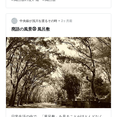
ールペンを使っていて、文具売場などでそれが有ったら
まずそれを買うので、「こだわりがある」といわれると
否定はできない側面があることはあるのですが。 はてな
•
ブログを定期的に読ませていただいている方がはてなの
中央線が浅川を渡るその時
2ヶ月前
今週のお題「こだわりの道具」で自ら重用しているもの
廃語の風景㉚ 風呂敷
をさいきん紹介していて、それを読んで、こだわ…
日常生活の中で，「風呂敷」を見ることがほとんどなく