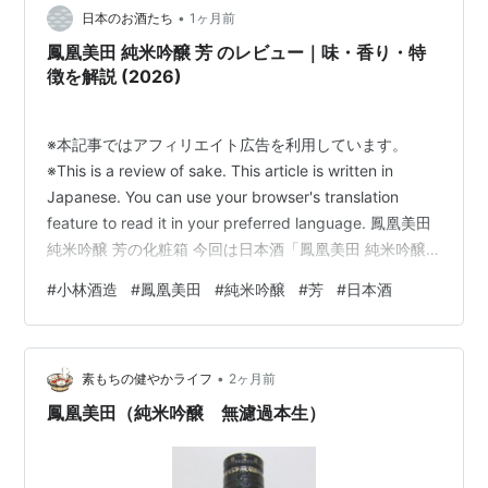
•
日本のお酒たち
1ヶ月前
鳳凰美田 純米吟醸 芳 のレビュー｜味・香り・特
徴を解説 (2026)
※本記事ではアフィリエイト広告を利用しています。
※This is a review of sake. This article is written in
Japanese. You can use your browser's translation
feature to read it in your preferred language. 鳳凰美田
純米吟醸 芳の化粧箱 今回は日本酒「鳳凰美田 純米吟醸
芳（HOUOU BIDEN Junmai Ginjo Kanbashi）」のレビュ
#
小林酒造
#
鳳凰美田
#
純米吟醸
#
芳
#
日本酒
ー記事です 個人的な評価 香り：★★★★☆ 甘み：
★★★★☆ 酸味：★★★☆☆ お勧め度 90点 鳳凰…
•
素もちの健やかライフ
2ヶ月前
鳳凰美田（純米吟醸 無濾過本生）