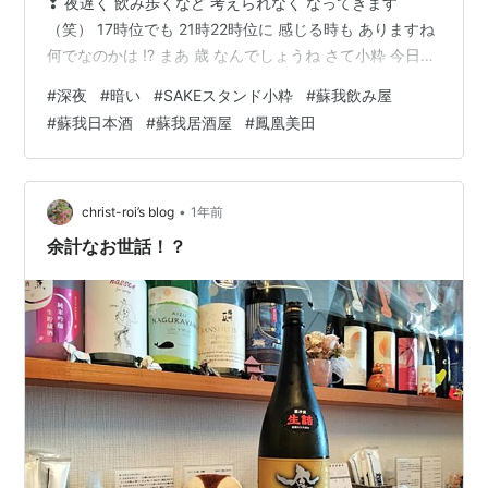
❢ 夜遅く 飲み歩くなど 考えられなく なってきます
（笑） 17時位でも 21時22時位に 感じる時も ありますね
何でなのかは !? まあ 歳 なんでしょうね さて小粋 今日ご
紹介の地酒は こちら 栃木・小山 鳳凰美田（ほうおうび
#
深夜
#
暗い
#
SAKEスタンド小粋
#
蘇我飲み屋
でん） 初しぼり 純米吟醸 生酒 五百万石で醸した 秋の新
#
蘇我日本酒
#
蘇我居酒屋
#
鳳凰美田
酒初しぼり ヌーボー 新酒のフレッシュ感を 小粋で是非
どうぞ では また
•
christ-roi’s blog
1年前
余計なお世話！？