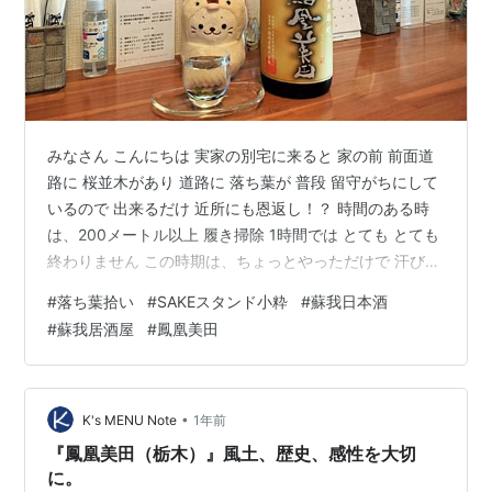
みなさん こんにちは 実家の別宅に来ると 家の前 前面道
路に 桜並木があり 道路に 落ち葉が 普段 留守がちにして
いるので 出来るだけ 近所にも恩返し！？ 時間のある時
は、200メートル以上 履き掃除 1時間では とても とても
終わりません この時期は、ちょっとやっただけで 汗びっ
しょり ズボン迄 濡れます ところが、近所の反応に！？
#
落ち葉拾い
#
SAKEスタンド小粋
#
蘇我日本酒
丁度 掃いてたところの前の家 車が帰ってきたものの、何
#
蘇我居酒屋
#
鳳凰美田
の 声掛けもなく、家の中へ 別にお礼言って貰いたくて、
やってる訳ではないものの、 近所の知らない人が 自分の
家の前、掃除してたら、 普通 常識的に ひと言あります
ね その場所は、家からかなり離れる ので …
•
K's MENU Note
1年前
『鳳凰美田（栃木）』風土、歴史、感性を大切
に。