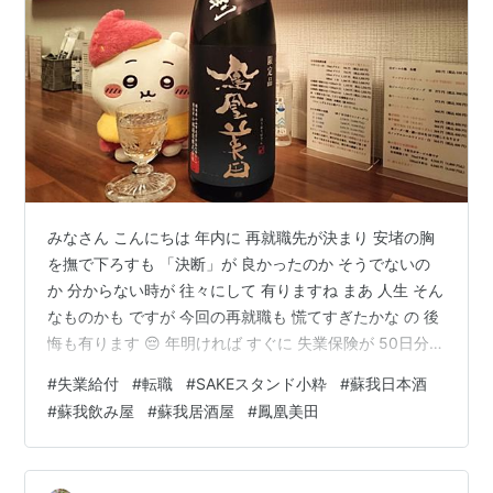
みなさん こんにちは 年内に 再就職先が決まり 安堵の胸
を撫で下ろすも 「決断」が 良かったのか そうでないの
か 分からない時が 往々にして 有りますね まあ 人生 そん
なものかも ですが 今回の再就職も 慌てすぎたかな の 後
悔も有ります 😔 年明ければ すぐに 失業保険が 50日分
一時金で貰えました ざっと計算して 30万円位 それ貰っ
#
失業給付
#
転職
#
SAKEスタンド小粋
#
蘇我日本酒
て 少し 旅にでも出て 命の洗濯でもして のんびりすれば
#
蘇我飲み屋
#
蘇我居酒屋
#
鳳凰美田
良かったかな 🤔 などと 少し後悔も しかし 空白期間の 失
業中 健康保険どうする !? などなど 面倒臭い問題も 横た
わります 結局 誕生日の 1/1日退社の 1/2日入社と 1日も空