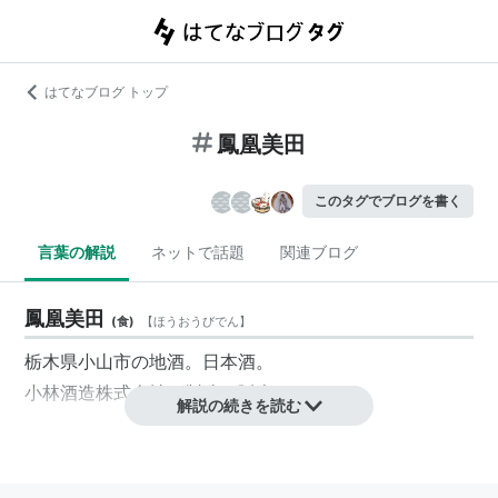
はてなブログ トップ
鳳凰美田
このタグでブログを書く
言葉の解説
ネットで話題
関連ブログ
鳳凰美田
(
食
)
【
ほうおうびでん
】
栃木県小山市の地酒。日本酒。
小林酒造株式会社が製造、販売をしている。
解説の続きを読む