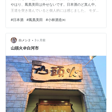
やはり、鳳凰美田は外せないです。日本酒のど真ん中。
王道を突き進んでいると個人的には感じました。 モダン
過ぎず、クラシック過ぎず。華やかさもありながら決し
#
日本酒
#
鳳凰美田
#
小林酒造㈱
て軽くはなく、しっかりと旨味を感じます。一口飲む中
で変化があり飽きが来ません。まずは香りで楽しめ、口
に含んでから甘さやフルーティーさを感じ、最後には旨
•
味が残る。 つまみを必要とせず、お酒単体だけでも飲み
白メシ２
3ヶ月前
続けられてしまいます（※飲み方としては良くありませ
山頭火＠白河市
ん。お酒は何かを食べながら適量を楽しみま…