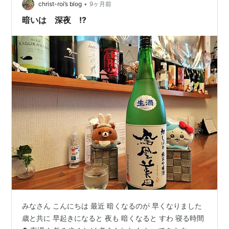
けずに転職 貧…
•
christ-roi’s blog
9ヶ月前
暗いは 深夜 !?
みなさん こんにちは 最近 暗くなるのが 早くなりました
歳と共に 早起きになると 夜も 暗くなると すわ 寝る時間