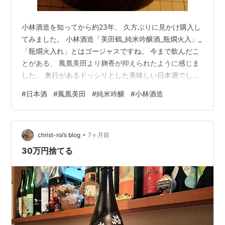
小林酒造を知ってから約23年、 久方ぶりに見かけ購入し
てみました。 小林酒造「美田鶴_純米吟醸酒_瓶燗火入」_
「瓶燗火入れ」とはゴージャスですね。 今まで飲んだこ
とがある、 鳳凰美田より麹香が抑えられたように感じま
した。 奥行があるドッシリとした美味しい日本酒でし
た。 久々に飲んでみましたが、 変わらぬ美味しさに満た
#
日本酒
#
鳳凰美田
#
純米吟醸
#
小林酒造
されました。 応援よろしくお願いします。 ランキング参
加中日本酒ランキング参加中gooからきました ランキン
グ参加中goo blog 転生組ランキング参加中【公式】
•
2025年開設ブログ
christ-roi’s blog
7ヶ月前
30万円捨てる