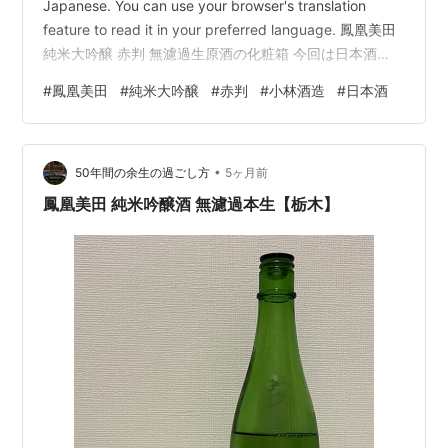
Japanese. You can use your browser's translation
feature to read it in your preferred language. 鳳凰美田
純米大吟醸 赤判 無濾過生原酒の化粧箱 今回は日本酒
「鳳凰美田 純米大吟醸 赤判 無濾過生原酒（Hououbiden
#
鳳凰美田
#
純米大吟醸
#
赤判
#
小林酒造
#
日本酒
Junmai Daiginjo Akaban Muroka Nama Genshu）」の
レビュー記事です 個人的な評価 香…
•
50年間の余生の過ごし方
5ヶ月前
鳳凰美田 純米吟醸酒 無濾過本生【栃木】