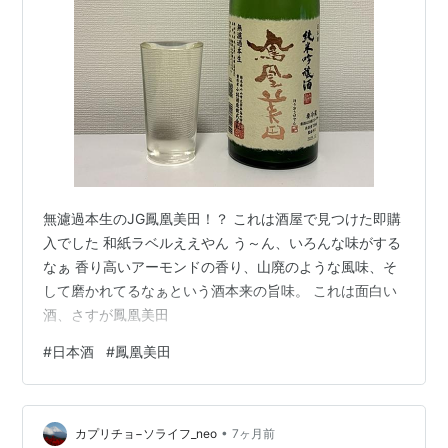
無濾過本生のJG鳳凰美田！？ これは酒屋で見つけた即購
入でした 和紙ラベルええやん う～ん、いろんな味がする
なぁ 香り高いアーモンドの香り、山廃のような風味、そ
して磨かれてるなぁという酒本来の旨味。 これは面白い
酒、さすが鳳凰美田
#
日本酒
#
鳳凰美田
•
カプリチョ−ソライフ_neo
7ヶ月前