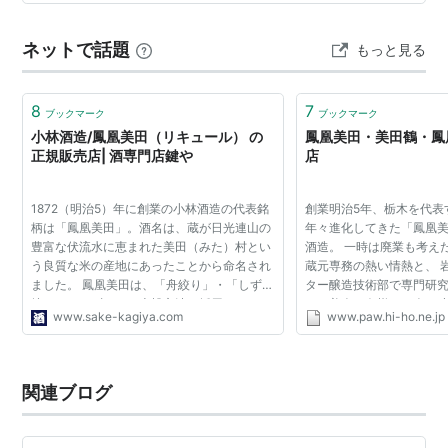
ネットで話題
もっと見る
8
7
ブックマーク
ブックマーク
小林酒造/鳳凰美田（リキュール） の
鳳凰美田・美田鶴・鳳
正規販売店| 酒専門店鍵や
店
1872（明治5）年に創業の小林酒造の代表銘
創業明治5年、栃木を代表
柄は「鳳凰美田」。酒名は、蔵が日光連山の
年々進化してきた「鳳凰
豊富な伏流水に恵まれた美田（みた）村とい
酒造。 一時は廃業も考え
う良質な米の産地にあったことから命名され
蔵元専務の熱い情熱と、 
ました。 鳳凰美田は、「舟絞り」・「しずく
ター醸造技術部で専門研
搾り」のいずれかの上槽方法を採用していま
いた美人の奥様の二人の
www.sake-kagiya.com
www.paw.hi-ho.ne.jp
す。ほとんどの酒を大吟醸と同じ「しずく搾
の銘酒として、 いまや全
り」という方法で...
銘柄へと躍進して...
関連ブログ