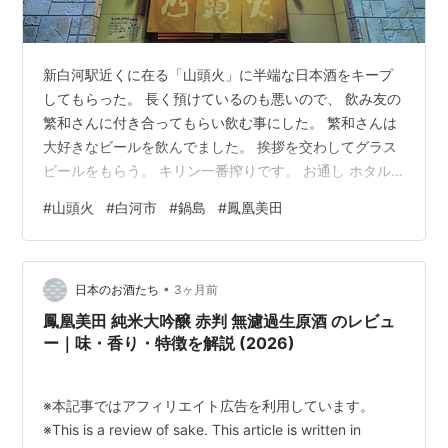
新白河駅近くに在る「山頭火」に半端な日本酒をキープ
してもらった。 長く預けているのも悪いので、 飲み友の
繁和さんに付き合ってもらい飲む事にした。 繁和さんは
大好きなビールを飲んでました。 挨拶を交わしてグラス
ビールをもらう。 キリン一番搾りです。 お通し ホタル
イカ酢味噌和えです。 半端な日本酒を女将さんに出して
#
山頭火
#
白河市
#
鍋島
#
鳳凰美田
もらう。 鍋島 酒米は北海道産きたしずくが使われてい
る。 全てに於いてバランスが良い。 刺身三点盛り 赤
身、カンパチ、鯛の３点盛りです。 特に赤身が食べ頃で
•
旨かったです。 筍の土佐煮 歳と共にこのような料理が好
日本のお酒たち
3ヶ月前
きになってきた。 鍋島が空になったので、次の酒を選び
鳳凰美田 純米大吟醸 赤判 無濾過生原酒 のレビュ
に冷蔵庫を見に行く。 選…
ー｜味・香り・特徴を解説 (2026)
※本記事ではアフィリエイト広告を利用しています。
※This is a review of sake. This article is written in