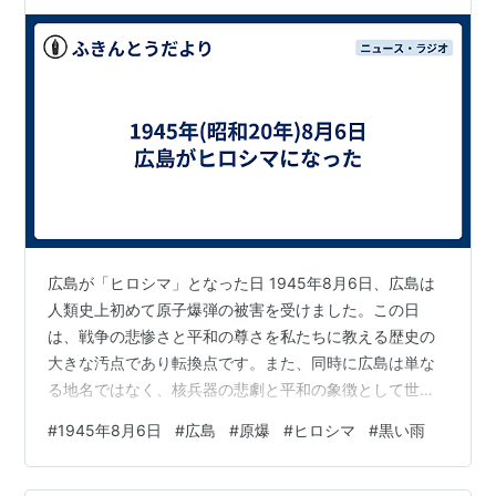
広島が「ヒロシマ」となった日 1945年8月6日、広島は
人類史上初めて原子爆弾の被害を受けました。この日
は、戦争の悲惨さと平和の尊さを私たちに教える歴史の
大きな汚点であり転換点です。また、同時に広島は単な
る地名ではなく、核兵器の悲劇と平和の象徴として世界
に知られる「ヒロシマ」となりました。 80年目のヒロシ
#
1945年8月6日
#
広島
#
原爆
#
ヒロシマ
#
黒い雨
マ。 pic.twitter.com/xKwilos8Ms — 河島 佑香 ( イプシロ
ン ) (@kawayuka1105) August 6, 2025 この記事では、
広島原爆の歴史的背景や被害の詳細、井伏鱒二の「黒い