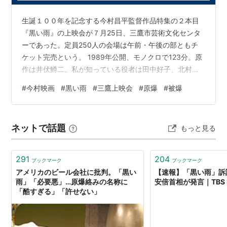
田中好子
生誕１００年を記念する今村昌平監督作品特集の２本目
北村和夫
『黒い雨』の上映会が７月25日、三鷹市芸術文化センタ
市原悦子
ーであった。定員250人の会場は午前・午後の部ともチ
原ひさ子
ケット完売という。 1989年公開、モノクロで123分。原
作は井伏鱒二。私が知っている役者は田中好子、北村和
沢たまき
夫、市原悦子、沢たまき、大滝秀治、殿山泰司、小沢昭
etc.
#
今村映画
#
黒い雨
#
三鷹上映会
#
原爆
#
被爆
一、三木のり平、石丸謙二郎といったところだ。圧倒的
に故人が多い。 広島に投下された原子爆弾の威力、例え
黒い雨 デジタルニューマスター版
ば路面電車を襲う爆風で吹き飛ぶ満員の乗客、黒焦げと
[DVD]
ネットで話題
もっと見る
なり街のあちこちに転がる死体、大やけどを負って街を
出版社/メーカー:
東北新社
さまよう人々と、目をそむけたくなる惨状が記録映画の
発売日:
2004/07/23
ように再現される。 映画のタイトル「…
メディア:
DVD
291
204
ブックマーク
ブックマーク
クリック
: 36回
アメリカのビール会社に批判。「黒い
【速報】「黒い雨」訴
この商品を含むブログ (26件) を見る
雨」「必要悪」…原爆絡みの名称に
安倍首相が発言｜TBS 
「酷すぎる」「許せない」
関連キーワード