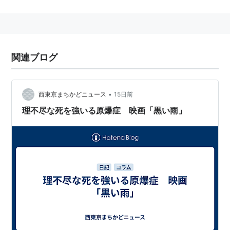
同年8月9日に原爆が投下された長崎では、黒い雨は降
っていない。
黒い雨
(
映画
)
【
くろいあめ
】
関連ブログ
井伏鱒二の同名小説の映画化。
スタッフ
•
西東京まちかどニュース
15日前
理不尽な死を強いる原爆症 映画「黒い雨」
監督
今村昌平
脚本
石堂淑朗
・今村昌平
音楽
武満徹
キャスト