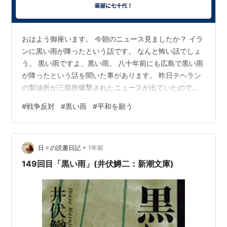
おはよう御座います。 今朝のニュース見ましたか？ イラ
ンに黒い雨が降ったという話です。 なんと怖い話でしょ
う。 黒い雨ですよ、黒い雨。 八十年前にも広島で黒い雨
が降ったという話を聞いた事があります。 昨日テヘラン
の製油所が三箇所爆撃されたニュースが出ていたので爆
発炎上したオイルが雨となって降ってきたのでしょう。
#
戦争反対
#
黒い雨
#
平和を願う
なんとも悲惨な話ですよね。 戦争ってこういう事です
よ。 イランは強い国を目指したんです。 強い武力によっ
て抑制力になるはずだったんです。 今高市政権が言って
•
る事、やろうとしている事と同じですよ。 強くなりすぎ
日々の読書日記
1年前
たと近隣のあの悪魔の国に目をつけられたんです。 御免
149回目「黒い雨」(井伏鱒二：新潮文庫)
なさい、そう呼ばせていただ…