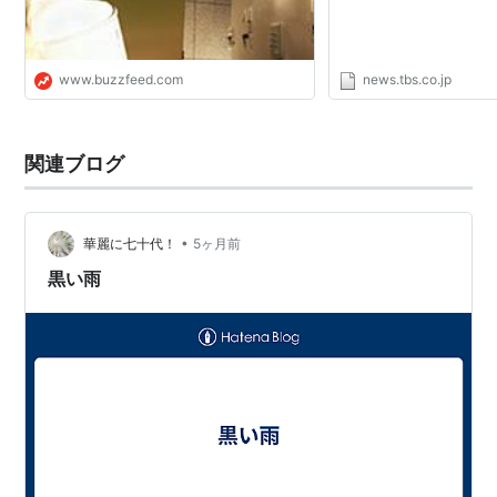
映画作品タイトル
www.buzzfeed.com
news.tbs.co.jp
関連ブログ
•
華麗に七十代！
5ヶ月前
黒い雨