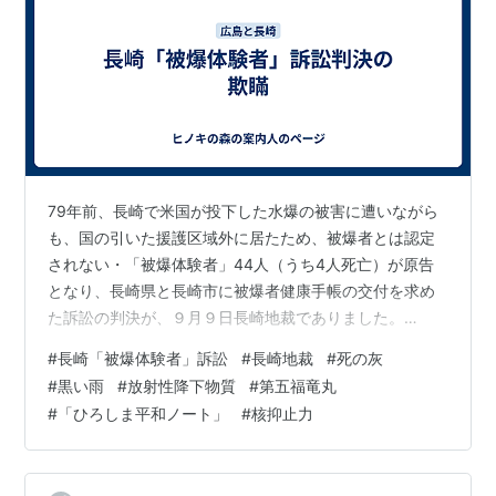
79年前、長崎で米国が投下した水爆の被害に遭いながら
も、国の引いた援護区域外に居たため、被爆者とは認定
されない・「被爆体験者」44人（うち4人死亡）が原告
となり、長崎県と長崎市に被爆者健康手帳の交付を求め
た訴訟の判決が、９月９日長崎地裁でありました。
★「被爆体験者」とは？ 1945年8月9日、米国が長崎市
#
長崎「被爆体験者」訴訟
#
長崎地裁
#
死の灰
に投下した原爆の被害に遭ったにもかかわらず、日本政
#
黒い雨
#
放射性降下物質
#
第五福竜丸
府が線引きした「被爆地域」の外で被害に遭ったため、
#
「ひろしま平和ノート」
#
核抑止力
被爆者と認定されなかった人たちのことを言います。そ
もそも原爆の被害者である人たちに対して、「体験者」
などと国が名付けたのは、何とも恥知らずなことです。