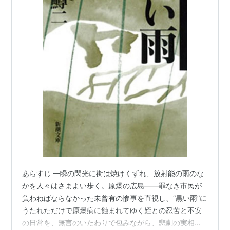
あらすじ 一瞬の閃光に街は焼けくずれ、放射能の雨のな
かを人々はさまよい歩く。原爆の広島――罪なき市民が
負わねばならなかった未曾有の惨事を直視し、“黒い雨”に
うたれただけで原爆病に蝕まれてゆく姪との忍苦と不安
の日常を、無言のいたわりで包みながら、悲劇の実相を