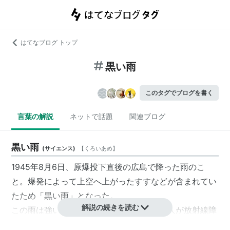
はてなブログ トップ
黒い雨
このタグでブログを書く
言葉の解説
ネットで話題
関連ブログ
黒い雨
(
サイエンス
)
【
くろいあめ
】
1945年8月6日、原爆投下直後の広島で降った雨のこ
と。爆発によって上空へ上がったすすなどが含まれてい
たため「黒い雨」となった。
解説の続きを読む
この雨は強い放射能を持っており、多くの人が放射線障
害に苦しめられた。