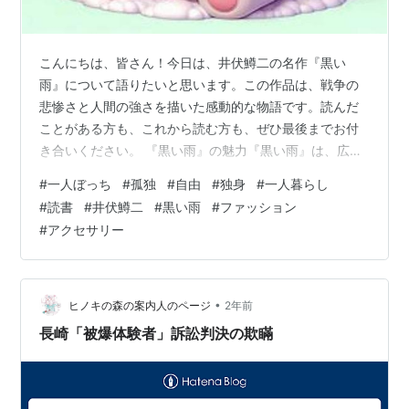
こんにちは、皆さん！今日は、井伏鱒二の名作『黒い
雨』について語りたいと思います。この作品は、戦争の
悲惨さと人間の強さを描いた感動的な物語です。読んだ
ことがある方も、これから読む方も、ぜひ最後までお付
き合いください。 『黒い雨』の魅力『黒い雨』は、広島
に原爆が投下された後の人々の生活を描いた作品です。
#
一人ぼっち
#
孤独
#
自由
#
独身
#
一人暮らし
井伏鱒二の筆致は、まるでその場にいるかのような臨場
#
読書
#
井伏鱒二
#
黒い雨
#
ファッション
感を与えてくれます。特に、主人公の矢須子とその家族
#
アクセサリー
の絆が描かれるシーンは、涙なしには読めません。 感動
のポイント 1.リアリティの追求: 井伏鱒二は、実際の被爆
者の証言を基に物語を構築しています。そのため、読者
は戦争の現実を直視することができます。 …
•
ヒノキの森の案内人のページ
2年前
長崎「被爆体験者」訴訟判決の欺瞞