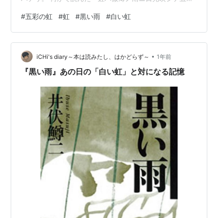
ヲナス」という言葉を思い出した。 虹を七色としたのは
#
五彩の虹
#
虹
#
黒い雨
#
白い虹
ニュートンで、それまでの日本では、中国の五行説に従
って五彩(色)と考えていた。 井伏鱒二の『黒い雨』のラ
ストで、主人公の重松が、姪の矢須子の原爆症が平癒す
•
ることを祈ってつぶやく。 今、もし、向こうの山に虹が
iCHi's diary～本は読みたし、はかどらず～
1年前
出たら奇蹟が起きる。白い虹でなく、五彩の虹が出たら
『黒い雨』あの日の「白い虹」と対になる記憶
矢須子の病気が治るんだ。 これには伏線…