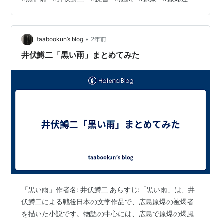
と不安の日常を、無言のいたわりで包みながら、悲劇の
実相を人間性の問題として鮮やかに描く。被爆という世
紀の体験を、日常の暮らしの中に文学として定着させた
•
記念碑的名作。 B29、人間魚雷、ピカドン（原爆のこ
taabookun’s blog
2年前
と）、ヒロポン（覚醒剤的なやつ）など、原爆という言
井伏鱒二「黒い雨」まとめてみた
葉と共に思い出される言葉がある。「黒い雨…
「黒い雨」作者名: 井伏鱒二 あらすじ:「黒い雨」は、井
伏鱒二による戦後日本の文学作品で、広島原爆の被爆者
を描いた小説です。物語の中心には、広島で原爆の爆風