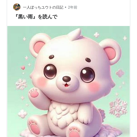
•
雨」をはじめとする文学作品や映画を通じて、戦争の愚
一人ぼっちユウトの日記
2年前
かさを考え、平和への…
『黒い雨』を読んで