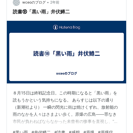
また、「被爆地域」の線引きは、放射性物質…
•
wceoのブログ
2年前
読書⑱「黒い雨」井伏鱒二
８月15日は終戦記念日。この時期になると「黒い雨」を
読もうかという気持ちになる。 あらすじは以下の通り
（新潮社より） 一瞬の閃光に街は焼けくずれ、放射能の
雨のなかを人々はさまよい歩く。原爆の広島――罪なき
市民が負わねばならなかった未曾有の惨事を直視し、“黒
い雨”にうたれただけで原爆病に蝕まれてゆく姪との忍苦
#
黒い雨
#
井伏鱒二
#
読書
#
感想
#
原爆
#
原爆症