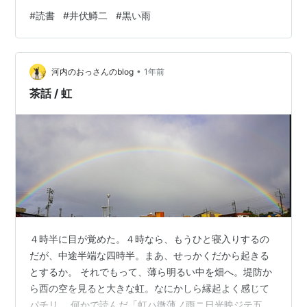
人間性の問題として鮮やかに描く。被爆という世紀の体
#
読書
#
井伏鱒二
#
黒い雨
験を、日常の暮らしの中に文学として定着させた記念碑
的名作。 感想 8月6日に読み始めて、8月15日に読み終わ
った。だから何？って話ですが。「広島に原爆が落とさ
•
れた日に読み始め、終戦の日に読み終わる」を実践した
河内のおっさんのblog
1年前
ら小説の世界をより深く味わえるのではないか、と思っ
茶話 / 虹
ての試みだったけれど、そんな事を考え…
４時半に目が覚めた。４時なら、もうひと寝入りするの
だが、中途半端な四時半。まあ、せっかくだから起きる
とするか。 それでもって、薄ら明るい中を畑へ。堤防か
ら西の空を見ると大きな虹。なにかしら縁起よく感じて
パチリ。 何かで読んだ「虹ハ微薄ノ雨ニ日光映ジテ五彩