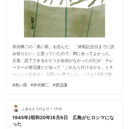
井伏鱒二の「黒い雨」を読んだ。 「終戦記念日までに読
み切りたい」と思っていたので、間に合ってよかった。
正直、読了できるかどうか自信がなかったのだが、ナレ
ーターが渡辺謙だと知って「これなら行けるかも」とチ
ャレンジ大好き） 大変いい声でした。（でも1.5倍で聴
く） 「黒い雨」は、広島で被爆した男性・閑間重松を主
#
黒い雨
#
井伏鱒二
#
渡辺謙
人公にした物語である。 彼の語りを通じて、戦後の生活
と、被爆直後の地獄のような体験が交錯する構成になっ
ている。極めて重いテーマだが日常生活へのささやかな
•
愛着やあたたかさが感じられる。 原爆症の後遺症で重労
ふきんとうだより
1年前
働ができない重松は、同居する姪・矢須子の将来を案じ
1945年(昭和20年)8月6日 広島がヒロシマにな
ながら日々を過ごしている。 矢須子が被…
った