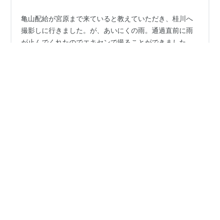
亀山配給が宮原まで来ていると教えていただき、桂川へ
撮影しに行きました。が、あいにくの雨。通過直前に雨
が止んでくれたのでエキセンで撮ることができました。
桂川 桂川のエキセンなんて久しぶりです。大阪しなの以
来です。（余談ですが復活大阪しなのの時、開駅の時に
行って一番前にいけました。） 桂川 後ろも撮ります。出
#
鉄道
#
EF210
#
JR貨物
#
DD51
場直後でピカピカですね。 すこし待つと… 桂川 原色の下
枠交差桃がきました。積載はまあまあです。 それではま
た。
•
長都温泉の鉄道撮影記
2ヶ月前
【北海道遠征㊱】クロフォード公園を訪ねて