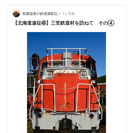
•
長都温泉の鉄道撮影記
1ヶ月前
【北海道遠征㊵】三笠鉄道村を訪ねて その④