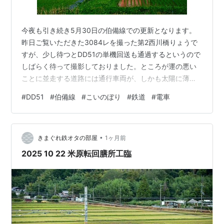
今夜も引き続き5月30日の伯備線での更新となります。
昨日ご覧いただきた3084レを撮った第2西川橋りょうで
すが、少し待つとDD51の単機回送も通過するというので
しばらく待って撮影しておりました。ところが運の悪い
ことに並走する道路には通行車両が、しかも太陽に薄雲
直撃で酷い結果に...。そのリベンジをすべくその後はま
#
DD51
#
伯備線
#
こいのぼり
#
鉄道
#
電車
たDLを追って今来た道を米子方面へ向かう某先生の運転
する車に同乗させて頂きました。そして到着したのが下
石見(信)です。30分以上の停車時間あというので線路の
•
西側からそのシーンを撮影してみました。こどもの日は
きまぐれ鉄オタの部屋
1ヶ月前
とうに過ぎていましたが、運の良いことに背景の庭先に
2025 10 22 米原転回膳所工臨
は鯉のぼりが。風になびいたタ…