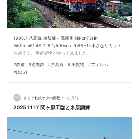
1995.7 八高線 東飯能－高麗川 NikonF3HP
Ai50mmF1.4S f2.8 1/500sec. RVP(+1) 小さなサミット
を越えて、重連貨物がやって来ました。
#
鉄道
#
過去鉄
#
八高線
#
JR貨物
#
フィルム
#
DD51
•
きまぐれ鉄オタの部屋
1ヶ月前
2025 11 17 関ヶ原工臨と米原訓練