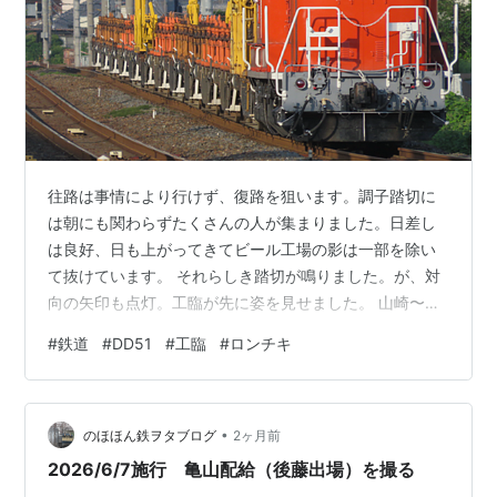
往路は事情により行けず、復路を狙います。調子踏切に
は朝にも関わらずたくさんの人が集まりました。日差し
は良好、日も上がってきてビール工場の影は一部を除い
て抜けています。 それらしき踏切が鳴りました。が、対
向の矢印も点灯。工臨が先に姿を見せました。 山崎〜長
岡京 被った時のための保険としてめっちゃ望遠して一枚
#
鉄道
#
DD51
#
工臨
#
ロンチキ
撮りました。編成に影がかかっていないので意外といい
ですね。 ここで対向列車が見えました。なんと、貨物で
す、、、 山崎〜長岡京 被らずに撮れたのはこの辺が最後
•
です。貨物があと2秒早かったらここでも撮れていなかっ
のほほん鉄ヲタブログ
2ヶ月前
たことでしょう。踏切の近くで撮っていたので被りの被
2026/6/7施行 亀山配給（後藤出場）を撮る
害は少なかったです。 後追いはもちろ…