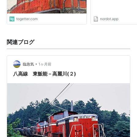
togetter.com
nordot.app
関連ブログ
•
臨急気
1ヶ月前
八高線 東飯能－高麗川(２)