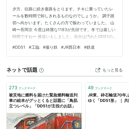
夕方、往路に続き復路をとります。チキに乗っていたレ
ールを数時間で卸しきれるものなのでしょうか。 調子踏
切へ向かいます。たくさんの方で賑わっていました。 山
崎〜長岡京 今度は綺麗な1183が先頭です。冬では厳しい
時間ですね〜 後追いもしました。自分は汚れたDD51の
方が好きです。
#
DD51
#
工臨
#
撮り鉄
#
JR西日本
#
鉄道
ネットで話題
もっと見る
273
49
ブックマーク
ブックマーク
被災地に燃料を届けた緊急燃料輸送列
JR東、砕石輸送70年
車の絵本がグッとくると話題に「鳥肌
ゆく「DD51形」 ｜ 
立つレベル」「DD51が主役のお話」