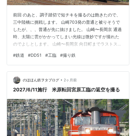
前回 のあと、調子踏切で短チキを撮るのは飽きたので、
三中陸橋に挑戦します。 山崎703発の普通と被りそうで
したが、、、普通が先に抜けました。 山崎〜長岡京 通過
時、太陽に雲がかかってしまい光線は微妙ですが撮れた
のでよしとします。 山崎〜長岡京 向日町までラストスパ
ート、ゆっくりと走り去りました。
#
鉄道
#
DD51
#
工臨
#
撮り鉄
•
のほほん鉄ヲタブログ
2ヶ月前
2027/6/11施行 米原転回宮原工臨の返空を撮る