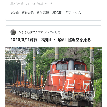
喜びが勝っていた時期でした。
#
鉄道
#
過去鉄
#
八高線
#
DD51
#
フィルム
•
のほほん鉄ヲタブログ
2ヶ月前
2026/6/11施行 福知山・山家工臨返空を撮る