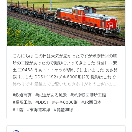
こんにちは この日は天気が悪かったですが米原転回の膳
所の工臨があったので撮影にいってきました 能登川～安
土 工9463 うぁ・・・ケツが切れてしまいました 長さ見
誤りました DD51-1192+チキ6000形(2B) 撮影はこれで
終わりです 最後までご覧いただきありがとうございまし
た。
#
鉄道写真
#
鉄道がある風景
#
米原転回膳所工臨
#
膳所工臨
#
DD51
#
チキ6000形
#
JR西日本
#
工臨
#
東海道本線
#
琵琶湖線