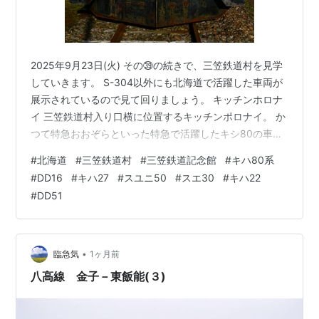
2025年9月23日(火) その㊴の続きで、三笠鉄道村を見学
していきます。 S-304以外にも北海道で活躍した車両が
展示されているので見て回りましょう。 キッチンホロナ
イ 三笠鉄道村入り口横に位置するキッチンポロナイ。 か
つて特急おおぞらといった特急で活躍したキシ80の車内
で食事ができる食堂です。 今回は到着時間が遅く残念な
#
北海道
#
三笠鉄道村
#
三笠鉄道記念館
#
キハ80系
がらここで食事をいただくことはできず… ワム66172 セ
#
DD16
#
キハ27
#
スユニ50
#
スエ30
#
キハ22
キ6657 キッチンポロナイの隣にはDE10に繋がれたワム
#
DD51
やセキが。 ここのワムは業務用車両だった頃の塗装にな
っています。 (信号機器専用ということは中継信号や電気
転轍機といったものを輸送していたのでしょうか…？) …
•
臨急気
1ヶ月前
八高線 金子－東飯能(３)