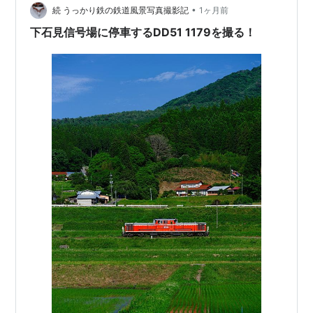
•
続 うっかり鉄の鉄道風景写真撮影記
1ヶ月前
下石見信号場に停車するDD51 1179を撮る！