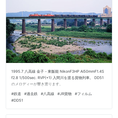
1995.7 八高線 金子－東飯能 NikonF3HP Ai50mmF1.4S
f2.8 1/500sec. RVP(+1) 入間川を渡る貨物列車。 DD51
のメロディーが響き渡ります。
#
鉄道
#
過去鉄
#
八高線
#
JR貨物
#
フィルム
#
DD51