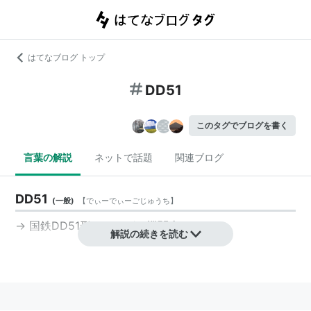
はてなブログ トップ
DD51
このタグでブログを書く
言葉の解説
ネットで話題
関連ブログ
DD51
(
一般
)
【
でぃーでぃーごじゅうち
】
→
国鉄DD51形ディーゼル機関車
解説の続きを読む