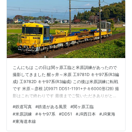
こんにちは この日は関ヶ原工臨と米原訓練があったので
撮影してきました 醒ヶ井～米原 工9781D キヤ97系(R3編
成) 工9782D キヤ97系(R3編成) この後は米原訓練に転戦
です 米原～彦根 試9971 DD51-1191+チキ6000形(2B) 撮
影はこれで終わりです 最後までご覧いただきありがとう
ございました。
#
鉄道写真
#
鉄道がある風景
#
関ヶ原工臨
#
米原訓練
#
キヤ97系
#
DD51
#
JR西日本
#
JR東海
#
東海道本線