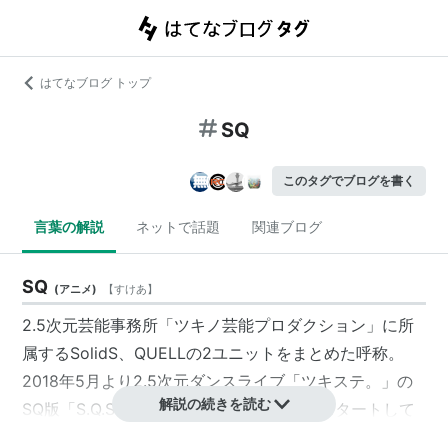
はてなブログ トップ
SQ
このタグでブログを書く
言葉の解説
ネットで話題
関連ブログ
SQ
(
アニメ
)
【
すけあ
】
2.5次元芸能事務所「ツキノ芸能プロダクション」に所
属するSolidS、QUELLの2ユニットをまとめた呼称。
2018年5月より2.5次元ダンスライブ「ツキステ。」の
解説の続きを読む
SQ版「S.Q.S(スケアステージ)」の公演がスタートして
おり、「うちたま」と称されるキャストは下記の通り。