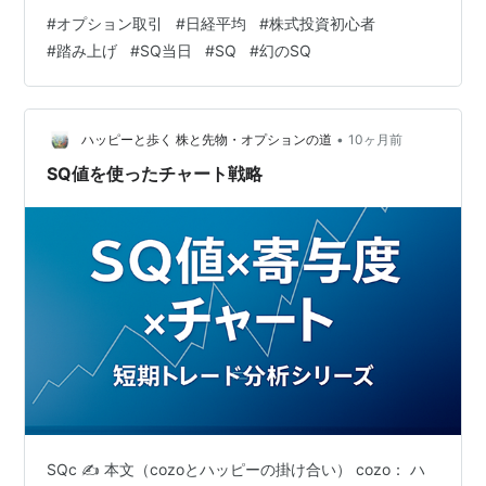
ライン”になることが多いんだよ！ それを使えば、利確の
#
オプション取引
#
日経平均
#
株式投資初心者
タイミングが見えてくることもある！ 🎯 SQ値を使った
#
踏み上げ
#
SQ当日
#
SQ
#
幻のSQ
利確タイミングの見極め方 SQ値をチャートにライン引
き！ → SQ値を境に、上に抜けたら強気、下に割ったら
弱気って判断できる！ → そのラインに再接近したタイミ
ングで利確するのが王道！ “幻のSQ”が出た場合は…
•
ハッピーと歩く 株と先物・オプションの道
10ヶ月前
SQ値を使ったチャート戦略
SQc ✍️ 本文（cozoとハッピーの掛け合い） cozo： ハ