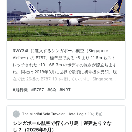
RWY34L に進入するシンガポール航空（Singapore
Airlines）の B787。標準型である -8 より 11.6m もスト
レッチされた -10、68.3m のボディの長さが際立ちます
ね。同社は 2018年3月に世界で最初に初号機を受領、現
在では 26機の B787-10 を擁しています。 Singapore
Airlines B787-10 Dreamliner 9V-SCG NRT ランキング参
#
飛行機
#
B787
#
SQ
#
NRT
加中飛行機
•
The Mindful Solo Traveler | Hotel Log
10ヶ月前
シンガポール航空で行くバリ島｜遅延あり？な
し？（2025年9月）