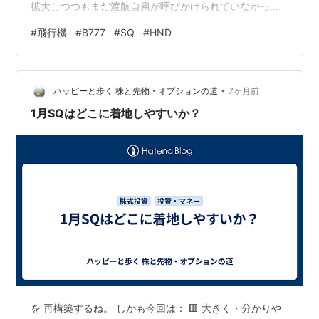
拡大しつつもまだ渡航自粛が呼びかけられていなかった
2020年2月にシンガポールに行ったのが最後の海外遠征
#
飛行機
#
B777
#
SQ
#
HND
になったなぁ…。 Singapore Airlines B777-312ER 9V-
SWR HND ランキング参加中飛行機
•
ハッピーと歩く 株と先物・オプションの道
7ヶ月前
1月SQはどこに着地しやすいか？
を 再構築するね。 しかも今回は： 🟥 大きく・分かりや