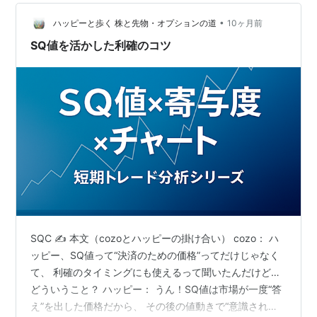
SIN②SQ934 06:25 SIN => 09:00 DPS 復路 ③SQ935
•
10:05 DPS => 12:46 SIN④SQ634 13:55 SI…
ハッピーと歩く 株と先物・オプションの道
10ヶ月前
SQ値を活かした利確のコツ
SQC ✍️ 本文（cozoとハッピーの掛け合い） cozo： ハ
ッピー、SQ値って“決済のための価格”ってだけじゃなく
て、 利確のタイミングにも使えるって聞いたんだけど…
どういうこと？ ハッピー： うん！SQ値は市場が一度“答
え”を出した価格だから、 その後の値動きで“意識される