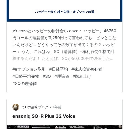
✍️ cozoとハッピーの掛け合い cozo： ハッピー、46750
円コールの理論値が3,250円って言われても、ピンとこな
いんだけど… どうやってその数字が出てくるの？ ハッピ
ー： うん、これはね、SQ（清算値）−権利行使価格で計
算するんだよ！ たとえば、SQが50,000円で決着したと
すると… 50,000円 − 46,750円 = 3,250円 これが理論値
#
#オプション取引
#
日経平均
#
株式投資初心者
って呼ばれるもので、 満期日にそのコールオプションが
#
日経平均先物
#
SQ
#
理論値
#
踏み上げ
持つ価値になるんだ！ cozo： なるほど！ じゃあ、今の
#
SQの理論値
価格が1,755円だったら、 3,250円 − 1,755円 = 1,495円
が利益ってことか！ ハッピー： そうそう！しか…
•
てOの趣味ブログ
1年前
ensoniq SQ-R Plus 32 Voice