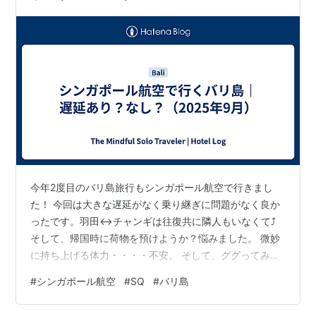
今年2度目のバリ島旅行もシンガポール航空で行きまし
た！ 今回は大きな遅延がなく乗り継ぎに問題がなく良か
ったです。羽田↔︎チャンギは往復共に隣人もいなくて⤴︎
そして、帰国時に荷物を預けようか？悩みました。 微妙
に持ち上げる体力・・・・不安。 そして、ググってみた
ら遅延がない予定！ ですので、飲めなかったビンタン🍺
#
シンガポール航空
#
SQ
#
バリ島
は冷蔵庫に放置予定でしたが一緒に帰国。 今回のフライ
トスケジュール 往路 ①SQ635 22:55 HND => 05:10