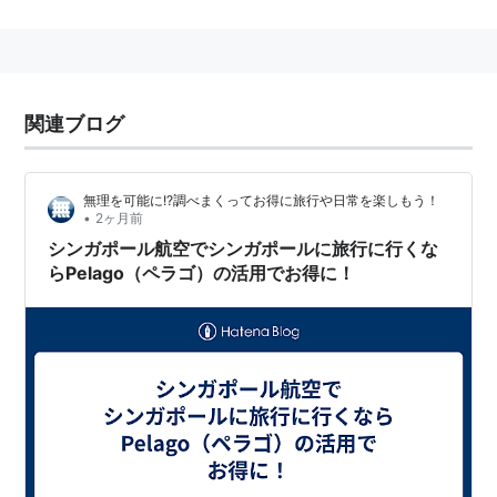
・篁志季………日向野祥
・奥井翼………瀬戸啓太
・世良里津花…阿部快征
・村瀬大………小林涼
関連ブログ
・和泉柊羽……田中稔彦
・堀宮英知……中尾拳也
無理を可能に!?調べまくってお得に旅行や日常を楽しもう！
・久我壱星……山中健太
•
2ヶ月前
・久我壱流……山中翔太
シンガポール航空でシンガポールに旅行に行くな
らPelago（ペラゴ）の活用でお得に！
SQ
(
一般
)
【
えすきゅう
】
かかわりの知能指数のこと。
Social Quotient（ソーシャル・クオシエント）社会と
のかかわりを指数にしたもの。