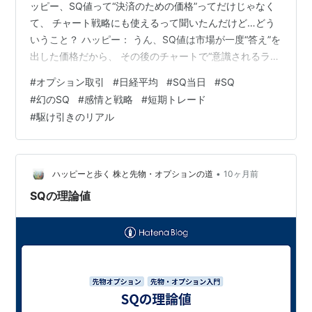
ッピー、SQ値って“決済のための価格”ってだけじゃなく
て、 チャート戦略にも使えるって聞いたんだけど…どう
いうこと？ ハッピー： うん、SQ値は市場が一度“答え”を
出した価格だから、 その後のチャートで“意識されるライ
ン”になることが多いんだよ！ 🎯 SQ値を使ったチャート
#
オプション取引
#
日経平均
#
SQ当日
#
SQ
戦略 SQ値を“支持線”や“抵抗線”として使う！ → SQ値よ
#
幻のSQ
#
感情と戦略
#
短期トレード
り上で推移すれば「強気」、下なら「弱気」って判断材
#
駆け引きのリアル
料になる！ → 特に幻のSQ（SQ値に一度も届かない）だ
った場合は、そのラインが強く意識されるよ[^5^] SQ値
を“トレンド転換の目印”にする！ …
•
ハッピーと歩く 株と先物・オプションの道
10ヶ月前
SQの理論値