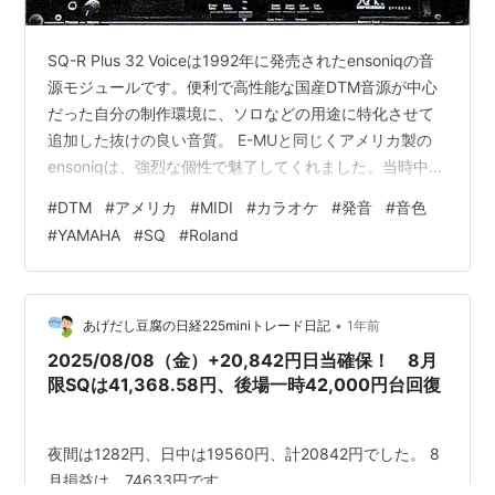
SQ-R Plus 32 Voiceは1992年に発売されたensoniqの音
源モジュールです。便利で高性能な国産DTM音源が中心
だった自分の制作環境に、ソロなどの用途に特化させて
追加した抜けの良い音質。 E-MUと同じくアメリカ製の
ensoniqは、強烈な個性で魅了してくれました。当時中古
で購入したきっかけは、SQ-Rの後発KT-76のピアノの音
#
DTM
#
アメリカ
#
MIDI
#
カラオケ
#
発音
#
音色
色を楽器店で弾いてensoniqの虜になったからだったと思
#
YAMAHA
#
SQ
#
Roland
います。当時は楽器店での自分の記憶と、雑誌などの評
判くらいしか判断基準がありませんでした。 毎日サンレ
コの広告を見ていました。そしてKT-76の好印象をSQ-R
に期待して中古を買ったのだと思い…
•
あげだし豆腐の日経225miniトレード日記
1年前
2025/08/08（金）+20,842円日当確保！ 8月
限SQは41,368.58円、後場一時42,000円台回復
夜間は1282円、日中は19560円、計20842円でした。 8
月損益は、74633円です。