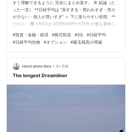
すく理解できるように 完全にまとめ直す。 🎯 結論（た
った一言） **日経平均は “高すぎる・買われすぎ・売り
が少ない・個人が買いすぎ” ＝ 下に落ちやすい状態。**
だから： 🟥 1月SQは 4万9500円〜5万円 が最も着地し
やすい。 🟧 割れたら 4万9000円 → 4万8750円 → 4万
#
投資・金融・経済
#
株式投資
#
SQ
#
日経平均
8235円 の順で落ちる。 🟥 1. 日経平均は「高すぎる」
#
日経平均先物
#
オプション
#
建玉残高の増減
（PER・PBR・EPS） PER：19.08倍（高い） PBR：1.70
倍（高い） EPS：2,642円（伸びていない） ✔ 分かる説
明 値段が高いのに、会社の利益は増えていない。 …
•
Haru’s photo diary
9ヶ月前
The longest Dreamliner