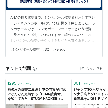
ANAの特典航空券で、シンガポール航空を利用してマレ
ーシア＆シンガポールに行く飛行機を予約しました。 シ
ンガポールでは、シンガポールフライヤーという観覧車
に乗ろうかと考えているのですが、調べてみたところ、
シンガポール航空のチケットを見せたら安く乗ることが
できるらしく、AIをつかってさらに調べてみたところ、
#
シンガポール航空
#
SQ
#
Pelago
どうやらPelago（ペラゴ）というアプリを活用すること
でお得にシンガポール旅行ができるのがわかりました。
このPelagoというアプリの情報が、日本ではほとんど出
ネットで話題
もっと見る
回っていない（活用されていない）ようなので、ちょっ
と書いてみたいと思います。 Pelago（ペラゴ）について
Pelagoの特徴は…
1295
301
ブックマーク
ブックマーク
勉強用の読書に最適！ 本の内容が記憶
ジャンプSQ.もやらか
にどんどん定着する「SQ4R読書術」
ン女子高生がヒロイン
を試してみた - STUDY HACKER（ス
新連載を糾弾するツイ
タディーハッカー）｜社会人の勉強法
このアカウントって…
＆英語学習