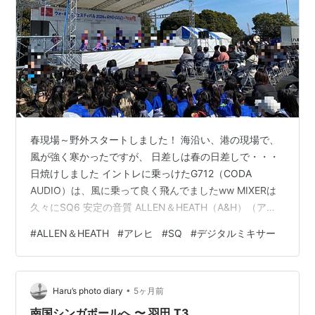
春現場～野外スタートしました！ 海沿い、港の現場で、
風が強く寒かったですが、 日差しは春の日差しで・・・
日焼けしました イントレに乗っけたG712（CODA
AUDIO）は、風に乗って良く飛んでましたww MIXERは
久々にSQ6 安定の音質 ALLEN＆HEATH（A&H）（アレ
ン＆ヒース） SQシリーズ、値下げとなりました！ 今が
#
ALLEN＆HEATH
#
アレヒ
#
SQ
#
デジタルミキサー
買いです！ ALLEN & HEATH（アレンアンドヒース） SQ
series （弊社オンラインページ）
•
Haru’s photo diary
5ヶ月前
南国シンガポールへ 〜 羽田 T3