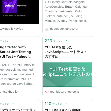
YUI Library Controls/Widgets:
AutoComplete Button Calendar
Charts [experimental] Color
ドラマ「不機嫌なジーン」主題歌「feel my soul」
Picker Container (including
Module, Overlay, Panel, Tooltip,
Dialog, SimpleDialog) DataTable
題歌「Tomorrow's way」（2005年6月22日発
ww.publickey1.jp
developer.yahoo.net
ImageCropper Layout Manager
Menu Rich Text Editor Slider
TabView TreeView Uploader
223
」（テレビ東京系アニメ「BLEACH」エンディング主題
ブックマーク
ブックマーク
[experimental] YUI Library CSS
ing Started with
YUI Testを使った
Too...
Script Unit Testing
JavaScriptユニットテスト
画「タイヨウのうた」で映画初出演、初主演。
YUI Test » Yahoo!
のすすめ
 Interface Blog
P（色素性乾皮症）という病気に侵されながらも、音
TANT: The YUI library is
じる。
nger actively maintained.
e see this announcement
のアンサーソングとして「I remember you」発
re information. YUI is a
 open source JavaScript
S library for building
ル「Rolling star」（テレビ東京系アニメ
arle.github.io
techblog.yahoo.co.jp
 interactive web
）がスマッシュヒット。
ations. Get Started Start
YUI 3.18.1 in two easy
120
SMOキャンペーンソングの「CHE.R.RY」も好評を
ブックマーク
ブックマーク
UI] マウスオーバーでリン
YUI: CSS Grid Builder