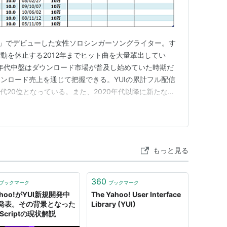
て音楽の道にすすむことを決意。高校1年で中退。
いか思い悩んでいたある日、福岡天神での路上ライ
路上ライブの終わったバンドメンバーに直接話掛
y soul」でデビューした女性ソロシンガーソングライター。す
えてもらう。
動を休止する2012年までヒット曲を大量輩出してい
00年代中盤はダウンロード市場が普及し始めていた時期だ
塾（後に絢香も在籍）、西尾芳彦塾長のもとで ギ
ンロード売上を通じて把握できる。YUIの累計フル配信
ぶ。「ビアンコネロ」の前座から路上ライブを始
代20位となっている。また、2020年代以降に新たな楽
頃まで続けていた。
トリーミング再生回数においても一定の規模を記録してい
sicのSDオーディションに応募 、2004年3月、約2
参照しながらYUIのヒット史を振り返る。当ブログ独自の
「Why me」「It's happy line」「I
）」を床に座り、あぐらをかいてギター弾き語りで披
もっと見る
。 ソニーミュージックグループ内の各レーベルの
事務所が決定。
360
始まり、何度も福岡-東京を往復する生活を送った
ブックマーク
ブックマーク
hoo!がYUI新規開発中
The Yahoo! User Interface
事務所の寮で暮らし始める。
発表。その背景となった
Library (YUI)
FMでラジオ番組を担当。
aScriptの現状解説
py line」でインディーズデビュー（九州地区限定発売）す