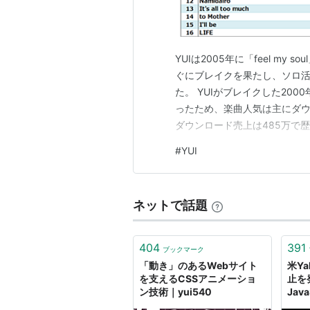
いが強くなったことで、高校を辞め
高校を辞めたものの、どうすればい
ブにて「ビアンコネロ」と出会い、
YUIは2005年に「feel m
け、音楽塾「ヴォイス」のことを教
ぐにブレイクを果たし、ソロ活
た。 YUIがブレイクした20
福岡市内の音楽塾「ヴォイス」に入
ったため、楽曲人気は主にダウ
ターの基礎から曲作りの仕方等を学
ダウンロード売上は485万で歴
め、デビュー後2ndシングル発売
曲人気指標として台頭したス
音楽塾の先生に薦められ、Sony Mu
#
YUI
る。 ここではデジタル指標を
万人の応募者の中から最終審査10名に残り、
計算式により作成し…
know（YUI語＝仮歌バージョン
ネットで話題
露。審査員全員が最高点を付け合格
間で争奪戦が起き、所属レーベルと
404
391
デビューに向けての準備と曲作りが
ブックマーク
「動き」のあるWebサイト
米Ya
後、2004年9月中旬に上京。所属
を支えるCSSアニメーショ
止を
2004年10月から1年間地元福岡の
ン技術｜yui540
Jav
2004年12月24日「It's hap