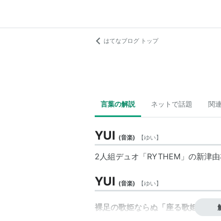
はてなブログ トップ
言葉の解説
ネットで話題
関
YUI
(
音楽
)
【
ゆい
】
2人組デュオ「RYTHEM」の新津
YUI
(
音楽
)
【
ゆい
】
裸足の歌姫ならぬ「座る歌姫」