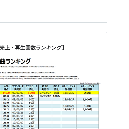
身長155cm。血液型AB型。
、読書、バトミントン。お気に入りの場所は新宮
ある独特の歌声を持ち、同世代から中高生の圧倒的
【売上・再生回数ランキング】
性ソロシンガー。また、ほとんどの楽曲の作詞作曲
グライターであり、そのストレートで飾らない等身
持ち、多岐のジャンルにわたり完成された楽曲群は
婚かは語られておらず）、母子家庭で育つ 。中学3
書き溜め始める。
稼ぐ目的で中国料理店でバイトをしていたが、バイ
し入院。 入院中に自分を見つめ直し、音楽への思