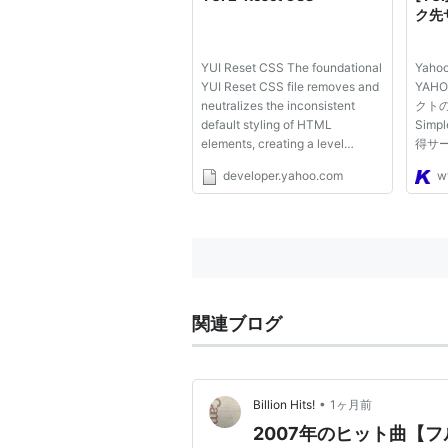
博し、4月4日発売の2ndアルバム「CA
ク先
枚で自身初のオリコン1位を獲得し
4月13日福岡市民会館を皮切りにYUI 2nd 
YUI Reset CSS The foundational
Yahoo
MY LOVE〜開催。(全国8箇所9公
YUI Reset CSS file removes and
YAHO
neutralizes the inconsistent
クト
「My generation / Unde
default styling of HTML
Sim
竹内結子主演映画「サイドカーに犬
elements, creating a level
得サ
playing field across A-grade
ウス
続いて「LOVE&TRUTH/Jam」、「Nam
developer.yahoo.com
w
browsers and providing a sound
サム
「SUMMERSONG」などの3シン
foundation upon which you can
Yahoo
explicitly declare your
asahi
までの活動停止を発表。
intentions. Note: YUI Base CSS
Tool
2012年11月19日、自身の公式
(introduce...
ログ Fli
2013年5月、「FLOWER FLO
関連ブログ
ディスコグラフィー
シングル
•
Billion Hits!
1ヶ月前
feel my soul(2005年2月23日)
a
2007年のヒット曲【
Tomorrow's way(2005年6月2