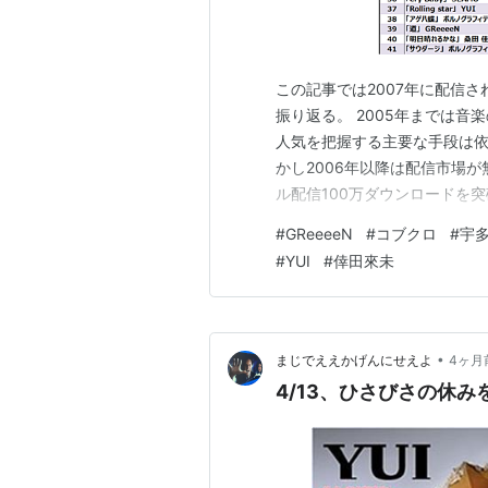
映画
「タイヨウのうた」主演(2006年6月
この記事では2007年に配信
振り返る。 2005年までは
*1
:
アニメ版BLEACH公式サイト
に
人気を把握する主要な手段は依
かし2006年以降は配信市場が
*2
:
YUIが新バンドで音楽活動再開、
ル配信100万ダウンロードを
成作品数を上回って完全にCD
#
GReeeeN
#
コブクロ
#
宇
況にも拘わらず、楽曲人気指
#
YUI
#
倖田來未
売上の集計を一向に開始せず、
•
まじでええかげんにせえよ
4ヶ月
4/13、ひさびさの休