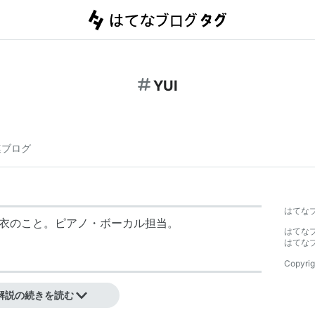
YUI
連ブログ
はてな
由衣のこと。ピアノ・ボーカル担当。
はてな
はてな
Copyrig
解説の続きを読む