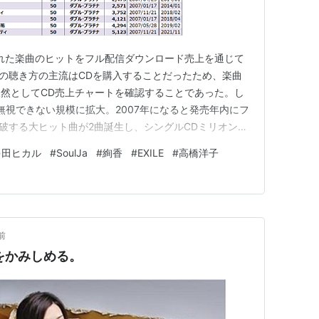
17日)
asin:B000IAZNVI
asin:B000I8OB3Q
された楽曲のヒットをフル配信ダウンロード売上を通じて
音楽の聴き方の主流はCDを購入することだったため、楽曲
て、本人からのコメントあり。
然としてCD売上チャートを確認することであった。し
無視できない規模に拡大。2007年になると発売年内にフ
5月にフェス＆イベント出演 - 音楽ナタリー
突破する大ヒット曲が2曲誕生し、シングルCDミリオン達
に代わる音楽の聴き方の主流に躍り出た。 そのような状
多田ヒカル
#
SoulJa
#
絢香
#
EXILE
#
高橋洋子
標としての役割が期待されていたオリコンはダウンロード
CD売上…
前
みをかみしめる。