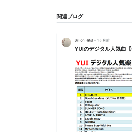
アーティスト。
スターダストプロモーション所属。
関連ブログ
1987年3月26日生まれ。福岡出身。
趣味はギターを弾くこと、映画鑑賞
（福岡）の海。
•
Billion Hits!
1ヶ月前
「天使の琴声」と呼ばれる透明感の
YUIのデジタル人気曲
支持を受ける現在注目のロック系女
を手掛ける、いわゆるシンガーソン
大の歌詞、美しいメロディラインを
高い評価を得ている。
略歴
幼少時に父はいなくなり（死別か離
年の頃から思いついた詩をノートに
高校は私立女子高に進学、学費等を
トと学校に追われる毎日で身体を壊