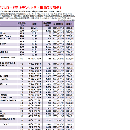
0B9F2YO
000CPGWPA
日)※YUI for 雨音薫名義
asin:B000F9UE66
日)
asin:B000HOJSPC
asin:B000HOJSPM
n:B000KHX6MM
:B000M7XSK0
asin:B000M7XSKA
)
asin:B000PISZS6
asin:B000UZ4F4W
n:B00127ISV8
)
asin:B001A4MN3M
日)
asin:B000E1NYLC
4月4日)
asin:B000MZHT7K
asin:B000MZHT7U
4月9日)
asin:B0013LKZ7S