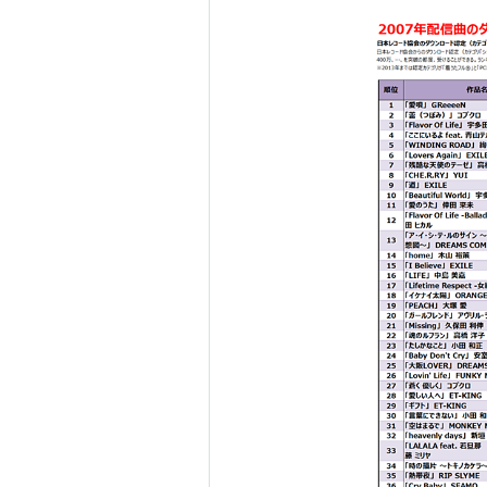
LIFE(2005年11月9日)
asin:B00
TOKYO(2006年1月18日)
asin:B
Good-bye days(2006年6月14
I remember you(2006年9月20
Rolling star(2007年1月17日)
asi
CHE.R.RY(2007年3月7日)
asin
My Generation(2007年6月13日
LOVE&TRUTH(2007年9月26日)
Namidairo(2008年2月27日)
asi
SUMMER SONG(2008年7月2日
アルバム
from me to you(2006年2月22
CAN'T BUY MY LOVE(2007年
I LOVED YESTERDAY(2008年