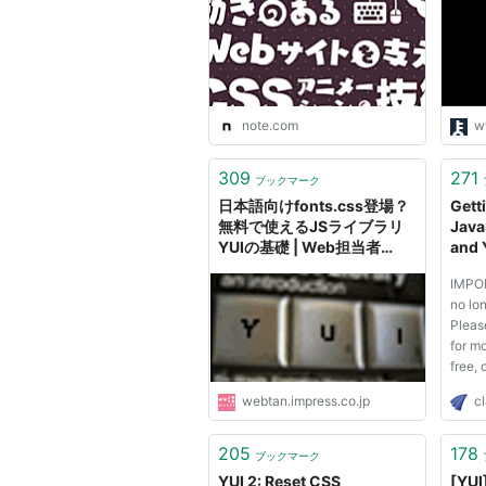
でに廃盤となっている。
2005年2月23日、フジテレビ系月9
でデビュー。
2ndシングルは映画「
HINOKIO
」主
note.com
w
売）。
309
271
11月9日に3rdシングル「LIFE
ブックマーク
日本語向けfonts.css登場？
Gett
歌）を発売。
*1
無料で使えるJSライブラリ
Java
2006年6月17日に公開された映
YUIの基礎 | Web担当者
and 
Forum
User
太陽の光に当たることができないX
IMPOR
楽を愛し、懸命に生きる雨音薫を演
no lo
Pleas
2006年9月20日「タイヨウのうた」
for mo
売。
free,
and CS
初のロックナンバーとなった7thシング
webtan.impress.co.jp
cl
richly
「BLEACH」オープニング主題歌
applic
using 
205
178
アルバム先行シングルとなるau×LI
ブックマーク
steps.
YUI 2: Reset CSS
[Y