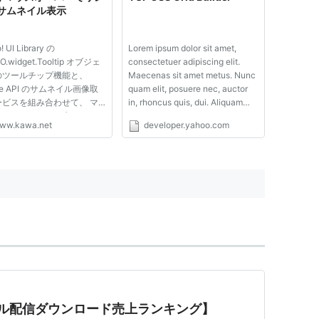
N'T BUY MY LOVE」で初動推定売上枚数29.1万
サムネイル表示
た。
Tour 2007 “Spring ＆ Jump”〜CAN'T BUY
! UI Library の
Lorem ipsum dolor sit amet,
演、追加公演3箇所3公演)
O.widget.Tooltip オブジェ
consectetuer adipiscing elit.
のツールチップ機能と、
Maecenas sit amet metus. Nunc
rstand」（テレビ朝日系ドラマ「生徒諸君！教師編」主題歌/
ple API のサムネイル画像取
quam elit, posuere nec, auctor
」主題歌）6月13日発売。
ービスを組み合わせて、 マ
in, rhoncus quis, dui. Aliquam
オーバーでリンク先サイトの
erat volutpat. Ut dignissim,
idairo」、「I loved yesterday」、
ww.kawa.net
developer.yahoo.com
ネイル表示を行うデモです。
massa sit amet dignissim cursus,
グル、1アルバムを発売したが、2008年8月に、来年
! JAPAN PC Watch
quam lacus feugiat.Lorem ipsum
.com Yahoo! UI Library:
dolor sit amet, consectetuer
tip kawa.net xp ゆうすけブ
adipiscing elit. Maecenas...
サイトで年内での音楽活動の休止を発表。
ckr: Photos ...
WER」というバンドにて音楽活動を再開
*2
。
sin:B000793EKW
フル配信ダウンロード売上ランキング】
2日)
asin:B0009J8HCU