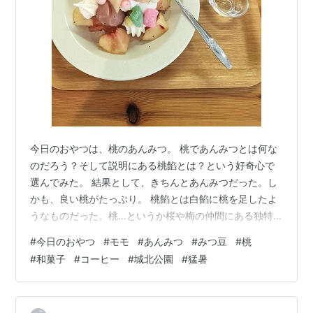
今日のおやつは、桃のあんみつ。 桃であんみつとは何な
のだろう？そして説明にある桃餡とは？という好奇心で
選んでみた。 結果として、きちんとあんみつだった。し
かも、良い桃がたっぷり。 桃餡とは白餡に桃を足したよ
うなものだった。桃…というか桜や梅の仲間にある独特
の風味もあって、なかなかおいしい。 1個分はある桃と和
#
今日のおやつ
#
モモ
#
あんみつ
#
みつ豆
#
桃
風の素材や寒天であんみつを形成しているが、どこかパ
#
和菓子
#
コーヒー
#
城北公園
#
猛暑
フェのような趣もある。しかも、これは贅沢なタイプの
パフェに近い。 たべるたのしみ 改訂文庫版 作者:甲斐 み
のり サンクチュアリ・パブリッシング Amazon 田辺聖子