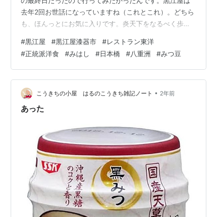
の最終日だったので行ってみたかったんです。黒江屋は
去年2回お世話になっていますね（これとこれ）。どちら
も、ほんっとにお気に入りです。炎天下をなるべく歩か
ないようにすべく、東京駅からメトロリンクの無料巡回
#
黒江屋
#
黒江屋漆器市
#
レストラン東洋
バスを利用して向かいました。まずは、念願のレストラ
#
正統派洋食
#
みはし
#
日本橋
#
八重洲
#
みつ豆
ン東洋でお昼を。去年9月に川連漆器を買った時にいただ
いた茶菓券で1階の喫茶室でケーキと紅茶はいただきまし
たが、レストラン（2階）は、ずーっと前から気になって
いたのに未体験だったのです。メニューは正統派洋食レ
•
こうきちの小屋 はるのこうきち雑記ノート
2年前
ストランらしいものが並びます。そうと…
あった