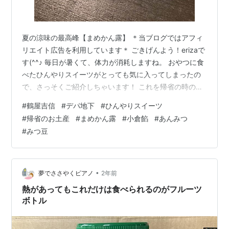
夏の涼味の最高峰【まめかん露】 ＊当ブログではアフィ
リエイト広告を利用しています＊ ごきげんよう！erizaで
す(^^♪ 毎日が暑くて、体力が消耗しますね。 おやつに食
べたひんやりスイーツがとっても気に入ってしまったの
で、さっそくご紹介しちゃいます！ これを帰省の時の手
土産にしたら、絶対に皆さまの評価が上がりますよ～。
#
鶴屋吉信
#
デパ地下
#
ひんやりスイーツ
どちらのお店の商品なのか・・・気になりますよね～こ
#
帰省のお土産
#
まめかん露
#
小倉餡
#
あんみつ
ちら☟ 鶴屋吉信 京都の西陣に本店を構えています。 東京
#
みつ豆
だと有名デパートには必ず入っていると言っても良いほ
どの、人気店です。 この鶴のマークが有名でもあるし、
私個人はお正月やお祝い事の時に買うことが多いです。
実際に食べた商品が…
•
夢でささやくピアノ
2年前
熱があってもこれだけは食べられるのがフルーツ
ボトル