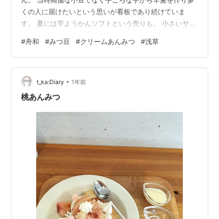
くの人に届けたいという思いが看板であり続けていま
す。 夏には芋ようかんソフトという売りも。 小さいサン
プルケースがある売店の1階から喫茶室の2,,3階へ上がり
#
舟和
#
みつ豆
#
クリームあんみつ
#
浅草
ます。 明治から大正ロマンを感じる入口がいい雰囲気。
開店後1番のりした店内。 オーダー後に程なくやってきま
したあんみつクリームトッピングです。 寒天と赤えんど
•
うに蜜を加えたみつ豆を生み出したといわれる舟和さ
t_ka:Diary
1年前
ん。 1903年、これが大ヒットし喫茶室はみつ豆ホールと
桃あんみつ
名付けられたすで…