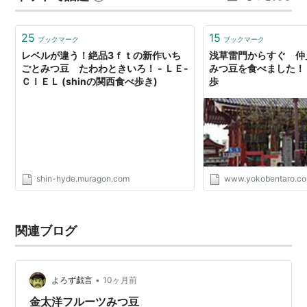
援クリック、どちらも ありがとうございます！ ランキン
グ参加中食べ物 ランキング参加中【公式】…
25
15
ブックマーク
ブックマーク
レベルが違う！絶品3ｆｔの新作いち
浅草雷門からすぐ 仲
ごとみつ豆 たわわときいろ！ - ＬＥ-
みつ豆を食べました！ 
ＣＩＥＬ (shinの関西食べ歩き)
歩
shin-hyde.muragon.com
www.yokobentaro.c
関連ブログ
•
よろず戯言
10ヶ月前
金太洋フルーツみつ豆