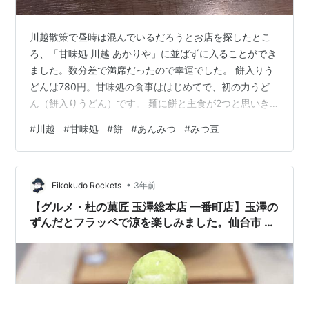
川越散策で昼時は混んでいるだろうとお店を探したとこ
ろ、「甘味処 川越 あかりや」に並ばずに入ることができ
ました。数分差で満席だったので幸運でした。 餅入りう
どんは780円。甘味処の食事ははじめてで、初の力うど
ん（餅入りうどん）です。 麺に餅と主食が2つと思いき
や、つきたての餅はふにゅっとしておりおかず（メイ
#
川越
#
甘味処
#
餅
#
あんみつ
#
みつ豆
ン）です。あっさりとしたダシ、柔らかめの麺でやさし
い味わい。 見た目以上にボリュームがあり、店頭でイン
パクトがあった鰹節がまぶしてある団子を食べようと思
•
っていましたが、その必要はありませんでした。 甘味処
Eikokudo Rockets
3年前
の食事は侮れません。 芋クリームみつ豆にのり・きなこ
【グルメ・杜の菓匠 玉澤総本店 一番町店】玉澤の
餅セットは1260円。つきたてのお餅…
ずんだとフラッペで涼を楽しみました。仙台市 勾
当台公園駅 初訪問