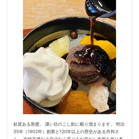
粘度ある黒蜜。 濃い目のこし餡に載り溜まります。 明治
35年（1902年）創業と120年以上の歴史がある舟和さ
ん。 当時高価な小豆でなく手ごろな芋から羊羹を作り多