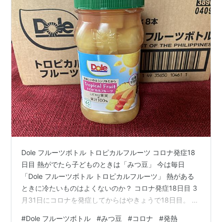
Dole フルーツボトル トロピカルフルーツ コロナ発症18
日目 熱がでたら子どものときは「みつ豆」 今は毎日
「Dole フルーツボトル トロピカルフルーツ」 熱がある
ときに冷たいものはよくないのか？ コロナ発症18日目 3
月31日にコロナを発症してからはやきょうで18日目。 や
っと微熱もなくなり、きょうは掃除機をざっとかけ、洗
#
Dole フルーツボトル
#
みつ豆
#
コロナ
#
発熱