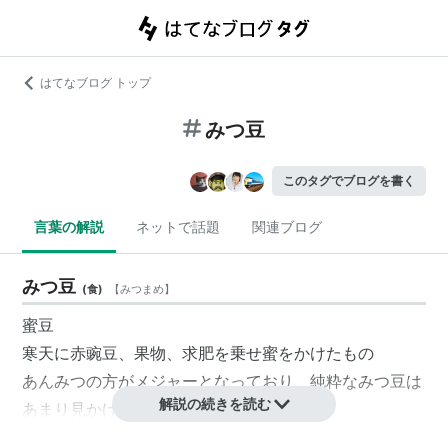
はてなブログ トップ
みつ豆
このタグでブログを書く
言葉の解説
ネットで話題
関連ブログ
みつ豆
(
食
)
【
みつまめ
】
蜜豆
寒天に赤豌豆、果物、求肥を乗せ蜜をかけたもの
あんみつの方がメジャーとなっており、純粋なみつ豆は
解説の続きを読む
あまり見かけない。
関連語:
豆かん