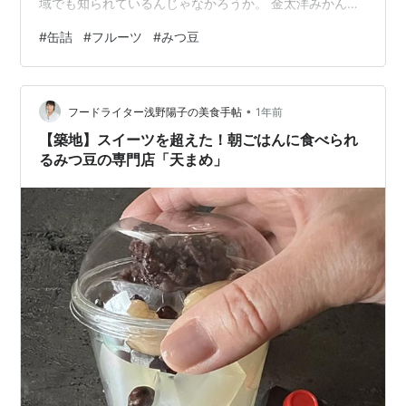
域でも知られているんじゃなかろうか。 金太洋みかん
は、シロップ漬けのみかんが入った缶詰だが、 この金太
#
缶詰
#
フルーツ
#
みつ豆
洋フルーツみつ豆は、たくさんの寒天とともに、 みかん
のみならず桃やパイナップル、さくらんぼ等のフルーツ
に、 みつ豆に欠かせない、赤えんどう豆もしっかり入っ
•
ている。 みつ豆に欠かせない赤えんどう豆。 缶のサイズ
フードライター浅野陽子の美食手帖
1年前
は はごろもやサンヨー等、 他メーカーと同等のミニサイ
【築地】スイーツを超えた！朝ごはんに食べられ
ズもあるけれど、 金太洋…
るみつ豆の専門店「天まめ」