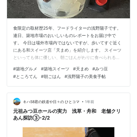
食限定の取材歴25年、フードライターの浅野陽子です。
連日、築地市場のおいしいものレポートをお届け中で
す。 今日は場外市場内ではないですが、歩いてすぐ近く
にある和スイーツ店「天まめ」を紹介します。 スイーツ
といっても体に優しい、朝ごはんがわりに食べられるみ
つ豆が買える専門店です。 前回の記事はこちら：【築
#
築地グルメ
#
築地スイーツ
#
天まめ
#
みつ豆
地】初心者こそまずは「築地魚河岸」ビルへ！活用法を
#
ところてん
#
朝ごはん
#
浅野陽子の美食手帖
まるっと解説 築地シリーズを最初から読むならこちら：
【築地】 魚好きは一度は行くべき！最高級マグロ丼がお
得に食べられる海鮮丼専門店「海玄（しーげん）」 実は
築地場外市場の隣はスイーツエリア! 晴海通りのこの看板
•
キハ58君の鉄道や日々の ひとコマ
1年前
を背に徒歩8分 おいしいものであふ…
元祖みつ豆ホールの実力 浅草・舟和 老舗クリ
あん探訪③-2/2