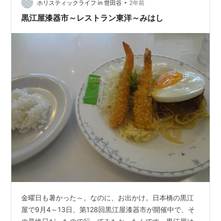
のエッセイ-食べるたのしみ (単行本) 作者:田辺 聖子 中央
•
ホリスティックライフ in 世田谷
2年前
公論新社 …
黒江屋漆器市～レストラン東洋～みはし
金曜日も暑かった～。なのに、お出かけ。日本橋の黒江
屋で9月4～13日、第128回黒江屋漆器市が開催中で、そ