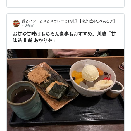
濯物も畳み、近所のバス停まで歩けるかどうか試してみ
た（歩けたよ！）。 長かったなぁ。 比較的健康と思われ
る67年間を過ごしてきたせいか、今回のこの病は本当に
麺とパン、ときどきカレーとお菓子【東京近郊たべあるき】
キツかった。 食欲などまったくなくなり、「おなかがす
•
3年前
く」ということがどういうことなのか、もう忘れてしま
お餅や甘味はもちろん食事もおすすめ。川越「甘
っていたぐら…
味処 川越 あかりや」