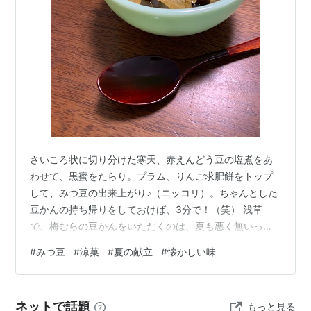
さいころ状に切り分けた寒天、赤えんどう豆の塩煮をあ
わせて、黒蜜をたらり。プラム、りんご求肥餅をトップ
して、みつ豆の出来上がり♪（ニッコリ）。ちゃんとした
豆かんの持ち帰りをしておけば、3分で！（笑） 浅草
で、梅むらの豆かんをいただくのは、夏も悪く無いって
思う瞬間（笑）ですが、おうちで、いただく、ヒンヤリ
#
みつ豆
#
涼菓
#
夏の献立
#
懐かしい味
も別格の楽しみです。大好きなミルクグラスのボウルに
盛れば、涼しさアップ？（微笑） まだ七月なのに、今年
は夏が厳しく感じます。昔ながらの応援団に、助けても
ネットで話題
もっと見る
らいます。うふふ。 ★記事応援クリック、ランキング応