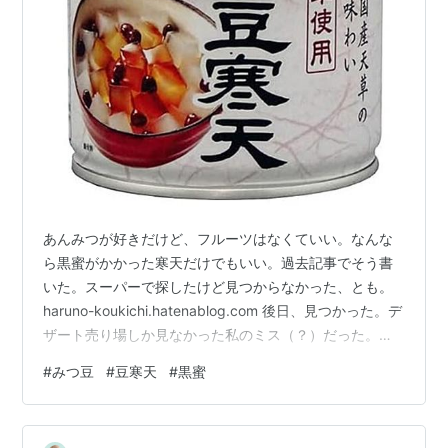
あんみつが好きだけど、フルーツはなくていい。なんな
ら黒蜜がかかった寒天だけでもいい。過去記事でそう書
いた。スーパーで探したけど見つからなかった、とも。
haruno-koukichi.hatenablog.com 後日、見つかった。デ
ザート売り場しか見なかった私のミス（？）だった。こ
んにゃくとかところてんとかのコーナーにあった。寒天
#
みつ豆
#
豆寒天
#
黒蜜
と豆だけのパック。黒蜜付きで。 私はこれで十分。私は
黒蜜がかかった寒天が好きなんだな。豆は歓迎します。
買えたものとは違うが、こういうことです ＾＾