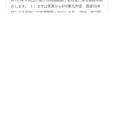
8/13,14 今回は小倉から四国経由で名古屋に戻る旅程を紹
介します。 １）まずは実家からE10東九州道、国道10号
線などを経由して佐賀関港へ向かいます。 途中、道の駅
さがのせきに立ち寄り関アジ関サバの品定めののち佐賀
関港へ。 佐賀関港からは国道九四フェリーに乗船し愛媛
県は三崎港までの短い船旅です。 天候も良く暑いながら
#
オレンジフェリー
#
九四国道フェリー
も潮風が気持ち良かったですね。 ■道の駅さがのせき 小
#
来島海峡展望館
#
下灘駅
さいながらも多くの人出 ■青い海と遠くに大分のコンビ