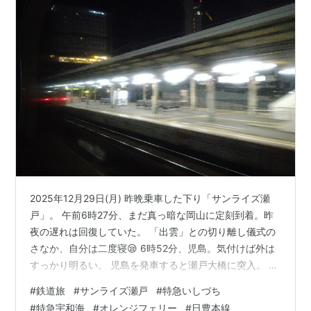
2025年12月29日(月) 昨晩乗車した下り「サンライズ瀬
戸」。 午前6時27分、まだ真っ暗な岡山に定刻到着。昨
夜の遅れは回復していた。 「出雲」との切り離し儀式の
さなか、自分は二度寝😪 6時52分、児島。気付けば外は
すっかり明るい。 児島を発車すると瀬戸大橋に突入。 瀬
戸内海に浮かぶ島々が渡航欲をかき立てる。 空がオレン
#
鉄道旅
#
サンライズ瀬戸
#
特急いしづち
ジ色に染まってきたところで四国にIN。 香川県のシンボ
#
特急宇和海
#
オレンジフェリー
#
日豊本線