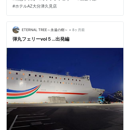
ル、朝焼けバックの飯野山がお出迎え。 坂出を出ると、
#
ホテルAZ大分津久見店
衣懸池(こかけいけ)をバックに日の出。「サンライズ」か
ら眺めるサンライズ🌅 定刻7時27分、終点 高松に到着。
サムッ🥶 今回もあっという間だった「瀬戸」の夜。夜行
列車の…
•
ETERNAL TREE～永遠の樹～
8ヶ月前
弾丸フェリーvol５…出発編