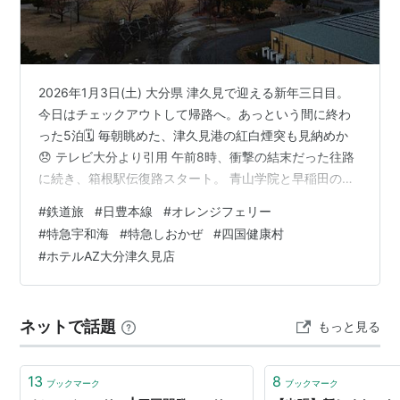
2026年1月3日(土) 大分県 津久見で迎える新年三日目。
今日はチェックアウトして帰路へ。あっという間に終わ
った5泊🗓️ 毎朝眺めた、津久見港の紅白煙突も見納めか
😞 テレビ大分より引用 午前8時、衝撃の結末だった往路
に続き、箱根駅伝復路スタート。 青山学院と早稲田の差
は18秒。まだまだどうなるかわからない。 テレビ大分よ
#
鉄道旅
#
日豊本線
#
オレンジフェリー
り引用 気になるところだけど、駅伝観戦はここまで。続
#
特急宇和海
#
特急しおかぜ
#
四国健康村
きは帰って録画を観る。それまで情報シャットアウト🙉
#
ホテルAZ大分津久見店
チェックアウト前に、ラストのJoyfulI朝食バイキング。
マンゴーヨーグルトも食べ納めか🥭 9時30分、HOTEL
AZ 大分津久見店をチェックアウト。 駅チカで釣り場・…
ネットで話題
もっと見る
13
8
ブックマーク
ブックマーク