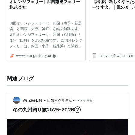
オレンジフェリー | 四国開発フェリー
【出張】新しくなった
株式会社
ーですよ。 | 風のましゅ
四国オレンジフェリーは、四国（東予・新居
浜）と関西（大阪・神戸）を結ぶ航路です。
九四オレンジフェリーは、四国（八幡浜）と
九州（臼杵）を結ぶ航路です。 四国オレンジ
フェリーは、四国（東予・新居浜）と関西
（大阪・神戸）を結ぶ航路です。 九四オレン
www.orange-ferry.co.jp
masyu-of-wind.com
ジフェリーは、四国（八幡浜）と九州（臼
杵）を結ぶ航路です。
関連ブログ
•
Wander Life ～自然人浮草生活～
7ヶ月前
冬の九州釣り旅2025-2026②