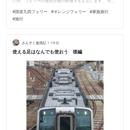
い分、フェリーの選択が旅の快適さを左右します。 今ま
でお世話になったフェリーは、主に「国道九四フェリ
#
国道九四フェリー
#
オレンジフェリー
#
家族旅行
ー」と「オレンジフェリー」の2社です。 どちらも大分
#
旅行
県と愛媛県を結ぶ航路ですが、ルートや所要時間が異な
り、用途によって使い分けています。 今回、この2つの
フェリー会社の特徴を、私の経験を交えながら紹介した
いと思います。 四国から九州へ、または九州から四国へ
•
さんぞく放浪記
1年前
旅行を計画中の皆さん、旅の参考にしても…
使える足はなんでも使おう 後編