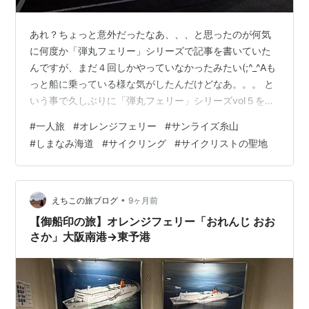
あれ？ちょっと意外だったなあ、、、と思ったのが何気
に何度か「弾丸フェリー」シリーズで記事を書いていた
んですが、まだ４回しかやっていなかったみたい(;^_^Aも
っと船に乗っている様な気がしたんだけどなあ。。。 と
いう事で久しぶりに「弾丸フェリー」シリーズvol５を開
催！！(笑) 歴代の弾丸フェリーシリーズ一覧 弾丸フェリ
#
一人旅
#
オレンジフェリー
#
サンライズ糸山
ーvol５の行先は？ 大阪南港まではアプローチがしやすい
#
しまなみ海道
#
サイクリング
#
サイクリストの聖地
♪ 乗船後、レストランで愛媛名物を摘まみながら出航を待
ちます オレンジフェリーは豪華動くホテル♪ 今回の真の
目的地とは？？？ 今治に来たのは。。。 バスでしまなみ
海道サイクリングのスタート地点「今治」へ サイクリン
•
えちこの旅ブログ
9ヶ月前
グの真のス…
【御船印の旅】オレンジフェリー「おれんじ おお
さか」大阪南港→東予港