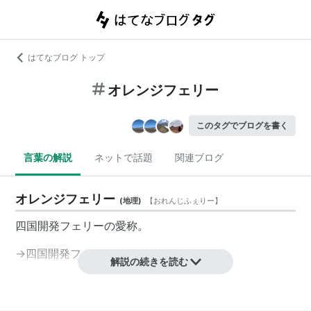
はてなブログ トップ
オレンジフェリー
このタグでブログを書く
言葉の解説
ネットで話題
関連ブログ
オレンジフェリー
(
地理
)
【
おれんじふぇりー
】
四国開発フェリーの愛称。
→
四国開発フェリー
解説の続きを読む