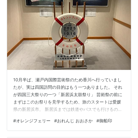
10月半ば、瀬戸内国際芸術祭のため香川へ行っていまし
たが、実は四国訪問の目的はもう一つありました。 それ
が四国三大祭りの一つ「新居浜太鼓祭り」 芸術祭の前に
まずはこのお祭りを見学するため、旅のスタートは愛媛
県の新居浜市。 新居浜までは鉄道やバスでも行けるので
すが、今回は大阪を夜に出て、翌朝愛媛の東予港に到着
#
オレンジフェリー
#
おれんじ おおさか
#
御船印
するオレンジフェリーを利用しました。 愛媛と関西を結
ぶ オレンジフェリー「関西航路」 大阪南港フェリーター