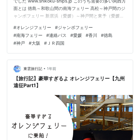
でした www.shikoku-ships.jp このうち需要の多い関西方
面とは 徳島～和歌山間の南海フェリー 高松～神戸間のジ
ャンボフェリー 新居浜（愛媛）～神戸間と東予（愛媛）
～大阪間のオレンジフェリー で結ばれており 主役の座を
#
オレンジフェリー
#
ジャンボフェリー
高速バスやＪＲに奪われた現在でも 本四架橋ルートが通
#
南海フェリー
#
連絡バス
#
愛媛
#
香川
#
徳島
行止めになった場合の 代替ルートとしての役割も担って
#
神戸
#
大阪
#
ＪＲ四国
いることから 廃止されることなく運航は継続されていま
す 近年ではこれらの航路に新造船が相次いで就航し その
船内設備や船内レストランの食事内容がグレードアップ
した…
•
東雲旅行記
1年前
【旅行記】豪華すぎるよ オレンジフェリー【九州
遠征Part1】