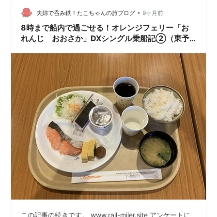
ミナルにて乗船手続き 船内紹介 御船印 早朝、東予港に
•
到着 愛媛と関西を結ぶ オレンジフェリー「関西航路」
夫婦で呑み鉄！たこちゃんの旅ブログ
9ヶ月前
オレンジフェリーには、愛媛ー関西間の関西航路と愛媛
8時まで船内で過ごせる！オレンジフェリー「お
ー大分間の九四航路があります…
れんじ おおさか」DXシングル乗船記②（東予
→大阪）
この記事の続きです。 www.rail-miler.site アンケートに