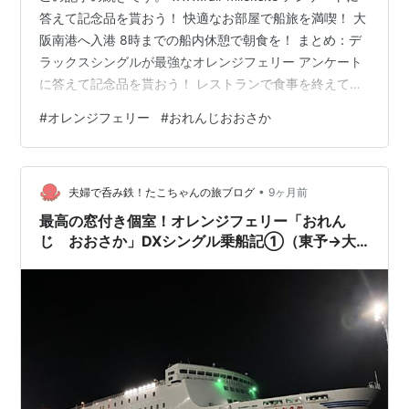
答えて記念品を貰おう！ 快適なお部屋で船旅を満喫！ 大
阪南港へ入港 8時までの船内休憩で朝食を！ まとめ：デ
ラックスシングルが最強なオレンジフェリー アンケート
に答えて記念品を貰おう！ レストランで食事を終えて部
屋へ戻る際、アンケート募集の掲示が！「大募集」とあ
#
オレンジフェリー
#
おれんじおおさか
るので苦言も含めて回答してみました。 スマホでしか回
答できませんが、終了の画面を案内所で提示するとクリ
アファイルがもらえました！ 最近のフェリーは長時間の
•
居座りを防ぐために椅子の座り心地をわざと悪くした
夫婦で呑み鉄！たこちゃんの旅ブログ
9ヶ月前
り、テーブルを設けないで持ち込み飲食をさせないよう
最高の窓付き個室！オレンジフェリー「おれん
にという意図…
じ おおさか」DXシングル乗船記①（東予→大
阪）