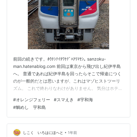
前回の続きです。ﾎｳﾁｼﾃｲﾀﾜｹﾃﾞﾊｱﾘﾏｾﾝ｡ sanzoku-
man.hatenablog.com 前回は東京から飛び出し紀伊半島
へ。 普通であれば紀伊半島を回ったらそこで帰途につく
のが一般的だとは思いますが、これはマゾヒストツーリ
ズム。 これで終わりなわけがありません。 気分はホテ
ル？ アンパンマンの國 南国へ誘うぶっ飛びコースター
#
オレンジフェリー
#
スマえき
#
宇和海
宇和島さんぽ 道後温泉温泉抜き 端から端へ 明石海峡大
#
鯛めし 宇和島
橋リターンズ 公共交通機関コンプ おわりに 気分はホテ
ル？ 三重・和歌山を回って大阪の港にきました。港です
からここからはお船なのですが 行先は門司港や東予港。
この時の時刻は9時前なので、すでに名門大洋…
•
しこく いろはにほへと
1年前