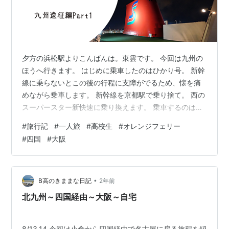
夕方の浜松駅よりこんばんは。東雲です。 今回は九州の
ほうへ行きます。 はじめに乗車したのはひかり号。 新幹
線に乗らないとこの後の行程に支障がでるため、懐を痛
めながら乗車します。 新幹線を京都駅で乗り捨て。 西の
スーパースター新快速に乗り換えます。 乗車するのは新
快速姫路行き。 さすがはスーパースター、新幹線には劣
#
旅行記
#
一人旅
#
高校生
#
オレンジフェリー
るもののとんでもないスピードで駆けていきます。 ここ
#
四国
#
大阪
から使うのは18きっぷ。 これが何気に改悪されてからの
初めての利用です。 複数人利用不可なの本当に何とかし
てくれませんかね。 大阪駅で下車。 大阪環状線に乗り換
えます。 続いて弁天町駅で地下鉄に乗り換え。 Gショッ
•
B高のきままな日記
2年前
クみたいな見た目のか…
北九州～四国経由～大阪～自宅