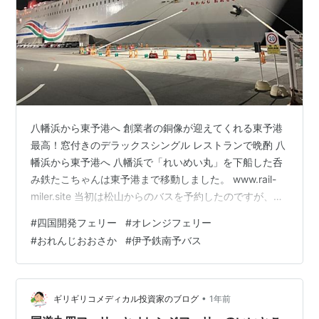
八幡浜から東予港へ 創業者の銅像が迎えてくれる東予港
最高！窓付きのデラックスシングル レストランで晩酌 八
幡浜から東予港へ 八幡浜で「れいめい丸」を下船した呑
み鉄たこちゃんは東予港まで移動しました。 www.rail-
miler.site 当初は松山からのバスを予約したのですが、壬
生川まで特急で行って無料バスに乗れば800円強高くな
#
四国開発フェリー
#
オレンジフェリー
るものの、30分程度早く乗船できることに気付きまし
#
おれんじおおさか
#
伊予鉄南予バス
た。松山からのバスは安くて快適なのですが、乗船が出
港ギリギリになるんです。 オレンジフェリーでは22時の
出港時刻に対して20時からの早めの乗船時刻が設定され
ているのですが、東予から車なしで早く乗るためにはタ
•
ギリギリコメディカル投資家のブログ
1年前
クシーを…