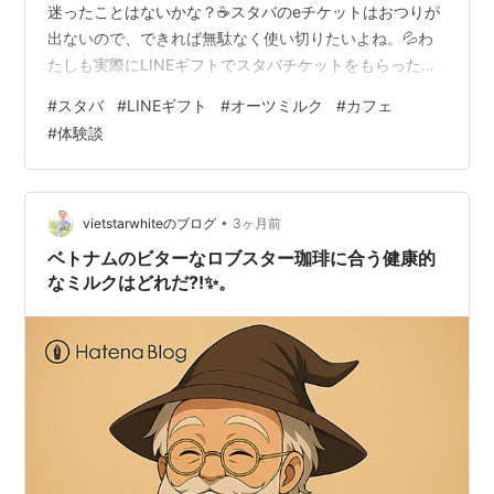
迷ったことはないかな？☕スタバのeチケットはおつりが
出ないので、できれば無駄なく使い切りたいよね。💦わ
たしも実際にLINEギフトでスタバチケットをもらったこ
とがあり、最初は何を注文するか悩んでいました。でも
#
スタバ
#
LINEギフト
#
オーツミルク
#
カフェ
何度か利用するうちに、500円チケットを無駄なく使え
#
体験談
て飲みやすいお気に入りの組み合わせを見つけたよ😊こ
の記事では、・LINEギフトのスタバチケットの使い方 ・
おつりや差額支払いのルール ・500円チケットでおすす
めの注文方法 ・オーツミルクラテの味や感想を紹介しま
•
vietstarwhiteのブログ
3ヶ月前
す✨LINEギフトのスタバ…
ベトナムのビターなロブスター珈琲に合う健康的
なミルクはどれだ?!✨。