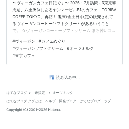
〜ヴィーガンカフェ日記です〜 2025・7月訪問 JR東京駅
周辺、八重洲側にあるヤンマービルB1のカフェ「TORIBA
COFFE TOKYO」再訪！ 週末(金土日)限定の販売されて
るヴィーガンコーヒーソフトクリームがあるいうこと
で。 ☆ヴィーガンコーヒーソフトクリーム ほろ苦いコー
ヒーで、甘さもしっかりあっておいしいです。なめらか
#
ヴィーガン
#
カフェめぐり
だけど、少しシャリシャリした食感でクリーミーって感
#
ヴィーガンソフトクリーム
#
オーツミルク
じではなく。サッパリとしていておいしいです！ 沖縄の
#
東京カフェ
ヴィーガンカフェ、樂園カフェのヴィーガンソフトに似
ている食感。 ドリンクとスイーツを1つで味わえるような
贅沢さ笑。 ☆オーツラテ ヨーロッパっぽい重厚な雰囲気
読み込み中…
の店内…
はてなブログ
>
未指定
>
オーツミルク
はてなブログ タグとは
ヘルプ
開発ブログ
はてなブログトップ
Copyright (C) 2001-
2026
Hatena.