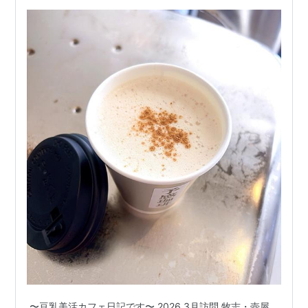
〜豆乳美活カフェ日記です〜 2026_3月訪問 牧志・壺屋