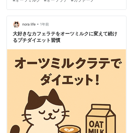
の記事■ オーツミルクにあまりなじみがない。 よくカフ
ェを利用する。 ミルクがいまいち体質的に合わない。 に
ほんブログ村 カフェラテとカプチーノの違い 植物由来の
•
オーツミルク スタバのオーツミルク カプチーノ プロン
nora life
1年前
トのオーツミルク カプチーノ 優しい甘さのオーツミルク
大好きなカフェラテをオーツミルクに変えて続け
の泡 DEAN & DE…
るプチダイエット習慣