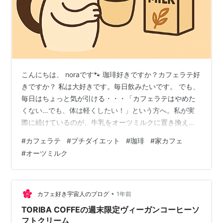
こんにちは、 noraです🐾 珈琲好きですか？カフェラテ好
きですか？ 私は大好きです。毎日飲みたいです。 でも、
毎日はちょっと気が引ける・・・「カフェラテはやめた
くない…でも、体は軽くしたい！」という方へ。私が実
際に続けているのが、牛乳をオーツミルクに置き換える
だけの“プチダイエット習慣”です。 大好きなカフェラテ
#
カフェラテ
#
プチダイエット
#
珈琲
#
家カフェ
をオーツミルクに変えて続けるプチダイエット習慣 ポイ
#
オーツミルク
ントは“我慢しないで続けられること”。今日は、オーツミ
ルクラテがダイエットに向く理由、作り方、続けるコ
ツ、そして私が愛用しているアイテムをご紹介します。
なぜ「オーツミルクラテ」がダイエット向き？ 1) カロリ
•
カフェ好き宇宙人のブログ
1年前
ー＆脂質を自然にカット…
TORIBA COFFEの週末限定ヴィーガンコーヒーソ
フトクリーム