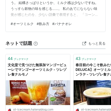
う。 結構さっぱりというか、ミルク感は少ないですね。
うっすら穀物の味を感じる……。 私のあてにならない味
覚が感じたのを、少ない語彙で表現すると、 「コーンフ
レークを食べた後の牛乳」でした。 まあコーンも穀物だ
#
オーツミルク
#
飲み方
#
バナナオレ
からかな？ 甘くはないけど、ちょっと見た目的にもつぶ
つぶしてるから、 何かが混ざっている感がある。 あと鉄
分＋だからか、若干スプーンの味がする気がする。 今バ
ネットで話題
もっと見る
ナナオレにして飲んでいますが、この方が飲みやすい！
バナナがねっちり甘いのに比べて、 オーツミルクはさっ
ぱりさらさらなので、ちょ…
44
43
ブックマーク
ブックマーク
文化堂で見つけた無添加マンゴーピュ
春目前の今こそ飲みたい
ーレでマンゴーオーツミルク - ツレヅ
DELUCA】オーツミ
レ食ナルモノ
ンラテ - ツレヅレ食
ot-icecream.hatenablog.com
ot-icecream.hatenab