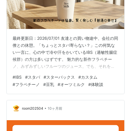
最終更新日：2026/07/01 友達との買い物途中、会社の同
僚との休憩。「ちょっとスタバ寄らない？」この何気な
い一言に、心の中で冷や汗をかいているIBS（過敏性腸症
候群）の方は多いはずです。 魅力的な新作フラペチー
ノ、みずみずしいフルーツのジュース。でも、それを飲
んだ30分後に襲ってくる激しい腹痛と、トイレ探しに東
#
IBS
#
スタバ
#
スターバックス
#
カスタム
奔西走する未来が容易に想像できてしまう……。結局、
#
フラペチーノ
#
豆乳
#
オーツミルク
#
体験談
「私はお腹空いてないから…」とお茶だけ頼んで、楽し
そうに新作を飲むみんなを羨ましく眺める。そんな経
験、もう終わりにしませんか？ スタバは、正しく怖が
り、賢く「カスタム」さえすれば、IBS民にとっても安全
•
room202504
10ヶ月前
なオアシスになります。今回は、…