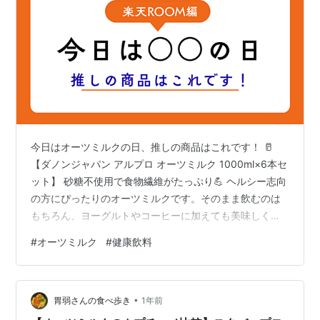
今日はオーツミルクの日、推しの商品はこれです！ 🥛
【ダノンジャパン アルプロ オーツミルク 1000ml×6本セ
ット】 砂糖不使用で食物繊維がたっぷり💪 ヘルシー志向
の方にぴったりのオーツミルクです。そのまま飲むのは
もちろん、ヨーグルトやコーヒーに加えても美味しくい
ただけます。まとめ買いで毎日の健康習慣をしっかりサ
#
オーツミルク
#
健康飲料
ポート✨ おすすめポイント 🍀 砂糖不使用でスッキリした
味わい 💪 食物繊維たっぷり、毎日の健康をサポート ☕
ヨーグルトやコーヒーにも相性抜群 📦 1000ml×6本セッ
•
トでまとめ買いに便利 👉 詳しくはこちらからチェック！
胃弱さんの食べ歩き
1年前
商品ページ（my ROOM） 関連リンク my ROOM…