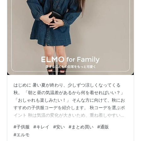
はじめに 暑い夏が終わり、少しずつ涼しくなってくる
秋。 「朝と昼の気温差があるから何を着せればいい？」
「おしゃれも楽しみたい！」 そんな方に向けて、秋にお
すすめの子供服コーデを紹介します。 秋コーデを選ぶポ
イント 秋は気温の変化が大きいため、重ね着しやすい服
を選ぶのがおすすめです。 例えば、 長袖Tシャツ 薄手の
#
子供服
#
キレイ
#
安い
#
まとめ買い
#
通販
パーカー カーディガン ロングパンツ などを組み合わせ
#
エルモ
ると、気温に合わせて調整できます。 おすすめコーデ①