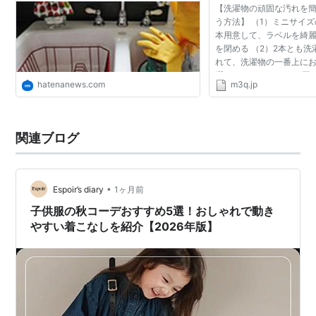
【洗濯物の頑固な汚れを
う方法】 （1）ミニサイ
本用意して、ラベルを綺
を閉める （2）2本とも
れて、洗濯物の一番上にお
濯する これだけで、頑固
hatenanews.com
m3q.jp
レイになりますよ。 【洗
簡単に落として...
関連ブログ
•
Espoir’s diary
1ヶ月前
子供服の秋コーデおすすめ5選！おしゃれで動き
やすい着こなしを紹介【2026年版】