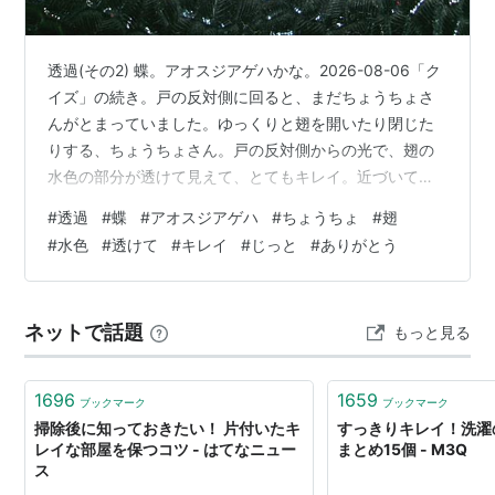
透過(その2) 蝶。アオスジアゲハかな。2026-08-06「ク
イズ」の続き。戸の反対側に回ると、まだちょうちょさ
んがとまっていました。ゆっくりと翅を開いたり閉じた
りする、ちょうちょさん。戸の反対側からの光で、翅の
水色の部分が透けて見えて、とてもキレイ。近づいても
じっとしていてくれたので、写真を撮ることができまし
#
透過
#
蝶
#
アオスジアゲハ
#
ちょうちょ
#
翅
た。ちょうちょさん、ありがとう。
#
水色
#
透けて
#
キレイ
#
じっと
#
ありがとう
ネットで話題
もっと見る
1696
1659
ブックマーク
ブックマーク
掃除後に知っておきたい！ 片付いたキ
すっきりキレイ！洗濯
レイな部屋を保つコツ - はてなニュー
まとめ15個 - M3Q
ス