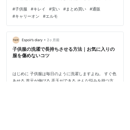
ス 6〜8枚 学校用と休日用を分けると便利です。 ズボ
#
子供服
#
キレイ
#
安い
#
まとめ買い
#
通販
ン・スカート 4〜6枚 動きやすい服を中心に選びましょ
#
キャリーオン
#
エルモ
う。 肌着 7〜10枚 毎日使うため、多めがおすすめです。
パジャマ 2〜3セット 季節ごとに準備しておくと安心で
す。 低学年と高学年の違い 低学年 汚れやすい 着替えが
多い そのため服は少し多めに用意しましょう。 高学年
•
Espoir’s diary
2ヶ月前
汚…
子供服の洗濯で長持ちさせる方法｜お気に入りの
服を傷めないコツ
はじめに 子供服は毎日のように洗濯しますよね。 すぐ色
あせる 首元が伸びる 毛玉ができる そんな悩みを持つ方
も多いと思います。 今回は、子供服を長持ちさせる洗濯
のコツを紹介します。 なぜ子供服は傷みやすいの？ 子供
服は、 洗濯回数が多い 汚れが付きやすい 乾燥機を使う
ことが多い ため、大人の服より傷みやすい傾向がありま
#
子供服
#
キレイ
#
安い
#
まとめ買い
#
通販
す。 洗濯前にやること ✔ ポケットを確認 ティッシュや
#
キャリーオン
#
エルモ
紙が入っていることがあります。 洗濯前にチェックしま
#
コンビ公式オンラインショップ
しょう。 ✔ ボタンやファスナーを閉める 他の服を傷つけ