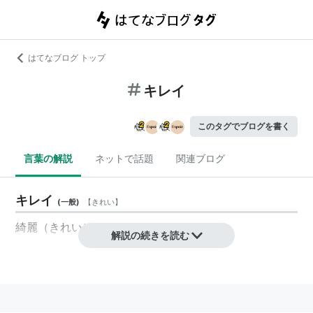
はてなブログ トップ
キレイ
このタグでブログを書く
言葉の解説
ネットで話題
関連ブログ
キレイ
(
一般
)
【
きれい
】
綺麗（きれい）。
解説の続きを読む