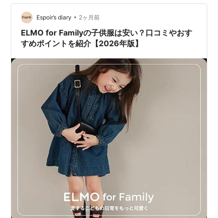
る 上下セットや色違いを選ぶことで、朝のコーデも考え
やすくなります。 おそろいコーデの選び方 ✔ 色違いで合
•
Espoir’s diary
2ヶ月前
わせる 完全に同…
ELMO for Familyの子供服は安い？口コミやおす
すめポイントを紹介【2026年版】