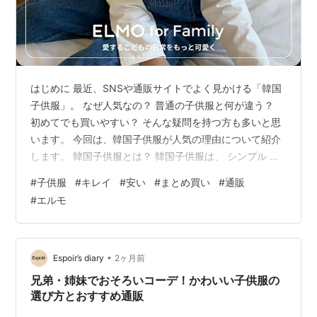
はじめに 最近、SNSや通販サイトでよく見かける「韓国
子供服」。 なぜ人気なの？ 普通の子供服と何が違う？
初めてでも買いやすい？ そんな疑問を持つ方も多いと思
います。 今回は、韓国子供服が人気の理由について紹介
します。 韓国子供服とは？ 韓国子供服は、 シンプル ナ
チュラル おしゃれ なデザインが特徴です。 派手すぎ
#
子供服
#
キレイ
#
安い
#
まとめ買い
#
通販
ず、大人っぽいコーデができるため人気があります。 人
#
エルモ
気の理由① シンプルで着回しやすい 韓国子供服は無地
や落ち着いたカラーが多く、 ベージュ ブラウン グレー
ホワイト などの色が人気です。 どんな服にも合わせやす
いのが魅力です。 人気の理由② 写真映えする ナチュラ
•
Espoir’s diary
2ヶ月前
ルなデザイン…
兄弟・姉妹でおそろいコーデ！かわいい子供服の
選び方とおすすめ通販