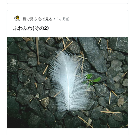
長袖Tシャツ×デニムパンツ シンプルで動きやすく、公園
遊びや通園・通学にもぴったりです。 おすすめコーデ②
パーカー×レギンス 朝晩が肌寒い日でも体温調節しやす
•
目で見る 心で見る
1ヶ月前
く、元気に遊ぶ子ど…
ふわふわ(その2)