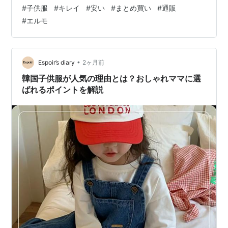
子供服をプレゼントするメリット 子供服は毎日使うもの
#
子供服
#
キレイ
#
安い
#
まとめ買い
#
通販
なので、実用的なプレゼントとして人気があります。 特
#
エルモ
に、 成長が早く買い替えが多い 洗い替えが必要 季節ご
とに新しい服が必要 という理由から、喜ばれることが多
いです。 プレゼント選びのポイント ① 少し大きめのサ
イズを選ぶ すぐにサイズアウトしないよう、ワンサイズ
•
Espoir’s diary
2ヶ月前
大きめを選ぶと長く…
韓国子供服が人気の理由とは？おしゃれママに選
ばれるポイントを解説