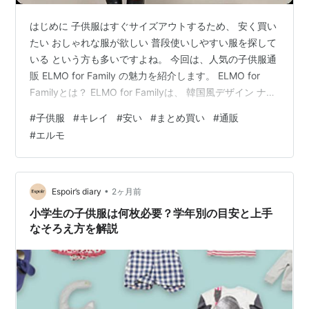
はじめに 子供服はすぐサイズアウトするため、 安く買い
たい おしゃれな服が欲しい 普段使いしやすい服を探して
いる という方も多いですよね。 今回は、人気の子供服通
販 ELMO for Family の魅力を紹介します。 ELMO for
Familyとは？ ELMO for Familyは、 韓国風デザイン ナチ
ュラル系ファッション プチプラ価格 が人気の子供服通販
#
子供服
#
キレイ
#
安い
#
まとめ買い
#
通販
サイトです。 シンプルなデザインが多く、普段着からお
#
エルモ
出かけ着まで幅広く使えます。 ELMO for Familyのおす
すめポイント ① おしゃれな韓国風デザイン 最近人気の
韓国子供服テイストが特徴です。 シンプル ナチュラル
トレン…
•
Espoir’s diary
2ヶ月前
小学生の子供服は何枚必要？学年別の目安と上手
なそろえ方を解説