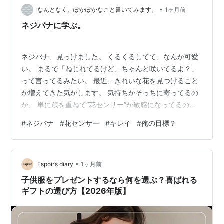
限定セールやクーポンが配布されることも多く、お得に
•
なんとなく、ぽかぽかなこと書いてみます。
1ヶ月前
購入しやすいのが魅力です。…
ネジバナに学ぶ。
ネジバナ、見っけました。 くるくるしてて、なんか可愛
い。 まるで「ねじれてるけど、ちゃんと咲いてるよ？」
って言ってるみたい。 最近、きれいな花を見つけること
が増えてきた気がします。 気持ちがそっちに寄ってるの
か、 単に歳を重ねて“花センサー”が敏感になってるの
か。 どっちでもいいけど、見つけるたびにちょっと嬉し
#
ネジバナ
#
花センサー
#
キレイ
#
俺の目標？
い。 で、ふと思ったんです。 花を見て「キレイだなー」
って思う。 もしかして、素直な人間になってきたってこ
と？ （いや、単に花に弱くなってるだけかも。） ネジバ
•
ナみたいに、ちょっとねじれてても、 ちゃんと咲いてる
Espoir’s diary
1ヶ月前
感じで。 まっすぐじゃなくても、見た人が「いいね」っ
子供服をプレゼントするなら何を選ぶ？喜ばれる
て笑顔になるように。 そ…
ギフトの選び方【2026年版】