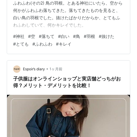
ふわふわ(その2) 鳥の羽根。とある神社にいたら、空から
何かがふわふわ落ちてきた。落ちてきたものを見ると、
白い鳥の羽根でした。抜けたばかりだからか、とてもふ
わふわしていて、何かキレイでした。
#
神社
#
空
#
落ちて
#
白い
#
鳥
#
羽根
#
抜けた
#
とても
#
ふわふわ
#
キレイ
•
Espoir’s diary
1ヶ月前
子供服はオンラインショップと実店舗どっちがお
得？メリット・デメリットを比較！