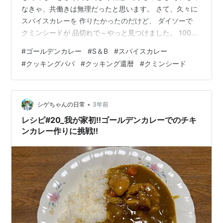
なきゃ、共働きは無理だったと思います。 さて、久々に
スパイスカレーを 作りたかったのだけど、 ダイソーで
クミンシードが 品切れで～やっと見つけました。 100円
ショップより 増量でしたが 198円しました・笑 Amazon
#
ゴールデンカレー
#
S＆B
#
スパイスカレー
は 絶対ではないけど～こういった変わったモノ？ ギャバ
#
クッキングパパ
#
クッキング還暦
#
クミンシード
ンだし 100gはお得だから 追加で買いました。 ギャバン
業務用 クミンシード ホール 袋 100g GABAN(ギャバン)
Amazon インド人も 日本式「S＆B ゴールデンカレー」
美味い！というけど、 ス…
•
シゲちゃんの日常
3年前
レシピ#20_我が家初!!ゴールデンカレーでのチキ
ンカレー作りに挑戦!!