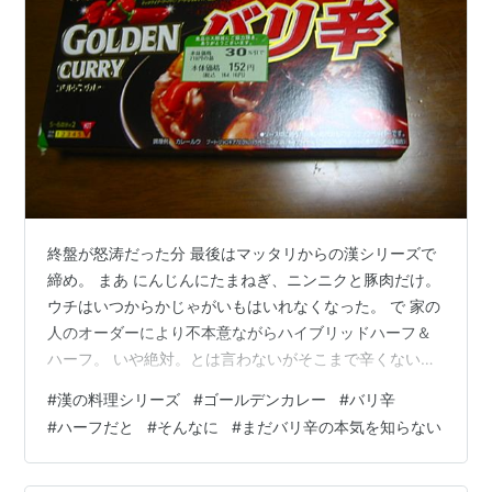
終盤が怒涛だった分 最後はマッタリからの漢シリーズで
締め。 まあ にんじんにたまねぎ、ニンニクと豚肉だけ。
ウチはいつからかじゃがいもはいれなくなった。 で 家の
人のオーダーにより不本意ながらハイブリッドハーフ＆
ハーフ。 いや絶対。とは言わないがそこまで辛くないと
思うんだけどなあ。 だがしかし残ってもしゃーないので
#
漢の料理シリーズ
#
ゴールデンカレー
#
バリ辛
妥協。 さて 実食。 ・・・うーん想像通りの中辛。ひと
#
ハーフだと
#
そんなに
#
まだバリ辛の本気を知らない
つ大雑把に市販品の傾向と して辛さが増すほどうま味は
無くなる気がする。 なのでカレーの味としては中辛だけ
のが美味しい気がする。 別にこれが不味いわけではない