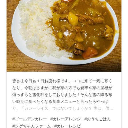
皆さま今日も１日お疲れ様です。ココに来て一気に寒く
なり、今朝はさすがに我が家の方でも愛車や家の屋根が
薄っすらと雪化粧をしておりました！そんな雪の降る寒
い時期に食べたくなる食事メニューと言ったらやっぱ
り、「カレーライス」ではないでしょうか？ 実は、僕の
お母さんが今週の頭からコロナの陽性になってしまいま
#
ゴールデンカレー
#
カレーアレンジ
#
おうちごはん
して、完全に隔離状態となっているので僕が変わりに家
#
シゲちゃんファーム
#
カレーレシピ