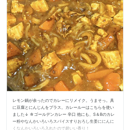
レモン鍋が余ったのでカレーにリメイク。うまそっ。具
に豆腐とにんじんをプラス。カレールーはこちらを使い
ました↓ ☆ゴールデンカレー 辛口 他にも、S＆Bのカレ
ー粉やなんかいろいろスパイスすりおろし生姜ににんに
くなんかいろいろ入れたので超いい香り！