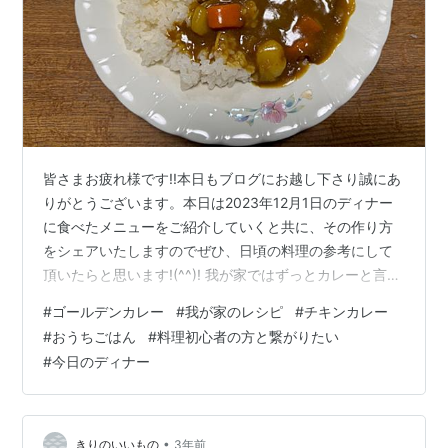
皆さまお疲れ様です!!本日もブログにお越し下さり誠にあ
りがとうございます。本日は2023年12月1日のディナー
に食べたメニューをご紹介していくと共に、その作り方
をシェアいたしますのでぜひ、日頃の料理の参考にして
頂いたらと思います!(^^)! 我が家ではずっとカレーと言っ
たら『バーモンドカレー』をルーを使用してカレーを作
#
ゴールデンカレー
#
我が家のレシピ
#
チキンカレー
って来たのですが、前に高松市内の飲み屋さんに訪れた
#
おうちごはん
#
料理初心者の方と繋がりたい
時に、他のお客さんから「ゴールデンカレーがめっちゃ
#
今日のディナー
美味しいけん一回食べてみて下さい！」と言う会話が飛
び交ったのを思い出し、今回のカレーは『ゴールデンカ
レー』を使用する形でチキンカレーを作りました♪ ゴール
デンカレーで作るチキンカレ…
•
きりのいいもの
3年前