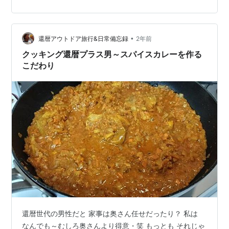
庭での調理担当で毎回、色んな食事を調理しているので
すが、今日はさすがにカレーが食べたいとなって作って
しまいました‼ 仕上がりのイメージは上記のような感じ
なのですが、今回の記事では前回とは違った材料でカレ
•
還暦アウトドア旅行&日常備忘録
2年前
ーを作っていますので、そちらの作り方をご紹介した…
クッキング還暦プラス男～スパイスカレーを作る
こだわり
還暦世代の男性だと 家事は奥さん任せだったり？ 私は
なんでも～むしろ奥さんより得意・笑 もっとも それじゃ