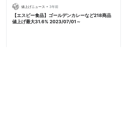
が中途半端な仕様になった。 が、これでも辛くて自分以
•
値上げニュース
3年前
外はギリ食らしいので …
【エスビー食品】ゴールデンカレーなど218商品
値上げ最大31.6% 2023/07/01～