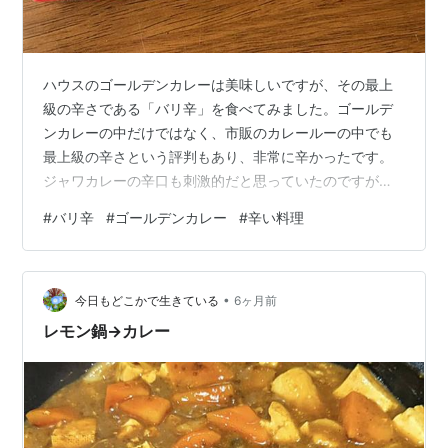
ハウスのゴールデンカレーは美味しいですが、その最上
級の辛さである「バリ辛」を食べてみました。ゴールデ
ンカレーの中だけではなく、市販のカレールーの中でも
最上級の辛さという評判もあり、非常に辛かったです。
ジャワカレーの辛口も刺激的だと思っていたのですが、
これも非常にパンチが効いていて好みとなりました。近
#
バリ辛
#
ゴールデンカレー
#
辛い料理
場のスーパーで売っていないのでネット購入とはなりま
したが、よいカレールーに出会えたのはうれしいことで
す。同レベルの辛さと評判のジャワのスパイシーブレン
•
ドも気になっているので、いずれはそちらにも手を出す
今日もどこかで生きている
6ヶ月前
ことでしょう。 市販のカレールーでここまで辛口が存在
レモン鍋→カレー
していることに最近では驚いていますが、それでも…