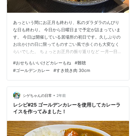
あっという間にお正月も終わり、私のダラダラのんびり
な日も終わり。 今日から日曜日まで予定が詰まっていま
す。 今日は開催している居場所の初日です。久しぶりの
お出かけの日に限ってものすごい風で歩くのも大変なく
らいでした。 ちょっとお正月の振り返りなど 一月一日の
午後に母を迎えに行ったら、「眠いから今から昼寝す
#
おせちもいいけどカレーもね
#
難聴
る」と。じゃあウチにきてすぐ寝ればいいよ、と言って
#
ゴールデンカレー
#
すき焼き肉 30cm
も、「ここの方が気楽やからここで寝るわ」と強い意
志。 あーどうしよう、「すき焼きするからいいお肉買っ
てあるよ」と言っても動じない、そして思いついた。
「もう食事断ったから夕飯も明日の朝もないから」と言
•
シゲちゃんの日常
2年前
ってやっと「じゃあしょうがないね」と動いてく…
レシピ#25 ゴールデンカレーを使用してカレーラ
イスを作ってみました！