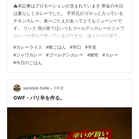
⚠本記事はプロモーションが含まれています 華金の今日
は夏らしくカレーでした。 手羽元がゴロっと入っている
チキンカレー。食べごたえがあってとてもジューシーで
す。 リンク 我が家ではいつもゴールデンカレーかジャワ
カレーの辛口で作っているのですが、値上がりの波で数
年ぶりにこくまろカレーの辛口を食べました。 リンク リ
#
カレーライス
#
晩ごはん
#
辛口
#
辛党
ンク 一人暮らし時代はあれだけ安いルーの辛口を食べて
#
ジャワカレー
#
ゴールデンカレー
#
耐性
#
カレー
いたのに、全く辛さを感じなかったんです。 リンク 味そ
#
今日のごはん
のものは美味しかったのですが、私がカレーを食べると
きは大概辛さでヒィヒィ言います。美味しいよりも辛い
ほうが勝って、甘いはずのじゃがいも（cf.さつまいも、
かぼちゃ）が地雷原になること…
•
yanstyle-Suite
3年前
GWF・バリ辛を作る。