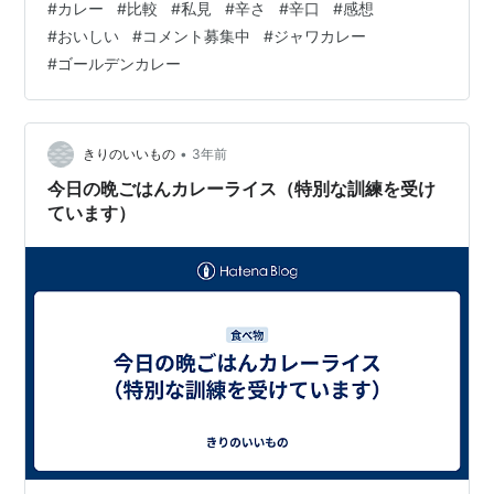
#
カレー
#
比較
#
私見
#
辛さ
#
辛口
#
感想
の味」のキャッチコピーに恥じぬ、後を引かない辛さで
#
おいしい
#
コメント募集中
#
ジャワカレー
す。 その分最初のジャブが大きくて、ルー単体で食べる
#
ゴールデンカレー
ともれなく死にます。 我が家のカレーはにんにくをたっ
ぷり効かせるスタミナ特化型なのですが、ジャワに関し
ていえばにんにくなしのほうが辛さがアップする印象で
す。にんにくなしでチキンカレーを作っ…
•
きりのいいもの
3年前
今日の晩ごはんカレーライス（特別な訓練を受け
ています）