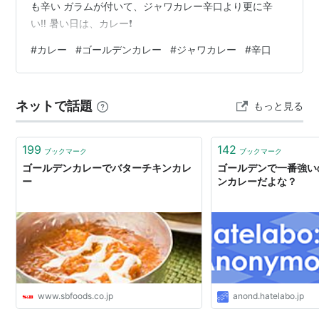
も辛い ガラムが付いて、ジャワカレー辛口より更に辛
い‼️ 暑い日は、カレー❗️
#
カレー
#
ゴールデンカレー
#
ジャワカレー
#
辛口
ネットで話題
もっと見る
199
142
ブックマーク
ブックマーク
ゴールデンカレーでバターチキンカレ
ゴールデンで一番強い
ー
ンカレーだよな？
www.sbfoods.co.jp
anond.hatelabo.jp