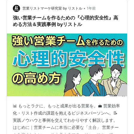
でも逃げたくない。 私は、子どもの頃からリーダー的な
•
立場が苦手でした。そして、今の職場では入社が最後だ
営業リストマーケ研究室 by リストル
1年前
ったこともあり、さらに気後れする場面もあります。 シ
強い営業チームを作るための『心理的安全性』高
ステム部門という立場は、管理職からの風当…
める方法＆実践事例 byリストル
📊 もっとラクに、もっと成果が出る営業を。💼 営業効率
化・リスト作成の課題を抱えるビジネスパーソンへ。📝
実践ノウハウと事例を交えてわかりやすく解説します。
はじめに｜営業チームに本当に必要な「土台」 営業チー