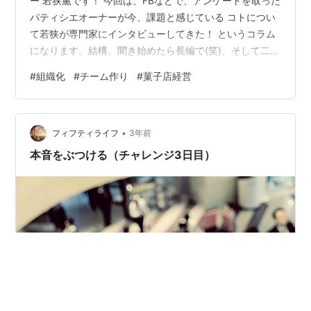
ー 若狭薫です！ 今回は、FBなどで、アンケートを取った
パティシエオーナーが今、課題と感じている コトについ
て若狭が専門家にインタビューしてきた！ というコラム
になります。結構、聞き始めたら長編で(笑)、そして二人
とも話し始めると熱くなり…1話では絶対に完結しな
#
組織化
#
チーム作り
#
菓子店経営
い！！！という長さなので（いい訳長いｗ）前後編にて
お届けいたします＾＾＊その分、内容がえげつなくリア
ルで簡単には聞けない話が出ますので（若狭も驚く＞
•
＜；）是非！ぜひ！皆さんでシェアして頂いて、経営者
フィフティライフ
3年前
の皆様の憂いの霧が晴れるように流していってください
本音をぶつける（チャレンジ3日目）
ね♪では、本編どうぞ！ ＊＊＊＊↓↓↓…