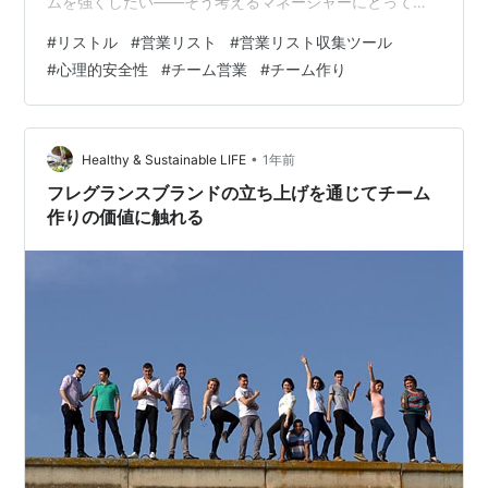
ムを強くしたい——そう考えるマネージャーにとって、
「成果」「数字」は外せない指標です。 でも、その成果
#
リストル
#
営業リスト
#
営業リスト収集ツール
を生む“土台”として今注目されているのが、「心理的安全
#
心理的安全性
#
チーム営業
#
チーム作り
性」です。 これは、自分の意見を安心して言える雰囲気
や、ミスをしても責められない空気感のこと。Googleの
調査でも「強いチームの共通点は心理的安全性」だった
とされています。 特に営業の現場では、失敗を隠す・報
•
Healthy & Sustainable LIFE
1年前
告が遅れる・意見が言いづ…
フレグランスブランドの立ち上げを通じてチーム
作りの価値に触れる