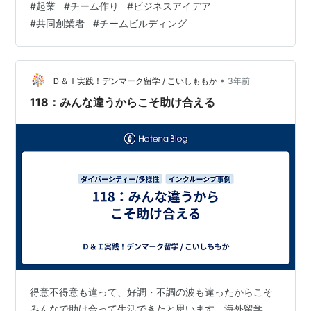
#
起業
#
チーム作り
#
ビジネスアイデア
んな悩みを抱える「孤高のアイデアマン」なら、この記
#
共同創業者
#
チームビルディング
事はきっと役立つはずです。 画期的なアイデアを生み出
す才能は、ビジネスにおいてかけがえのない宝です。し
かし、そのアイデアを「継続的に発展させる」ために
は、往々にして異なる才能やスキルが必要です。一人で
•
Ｄ＆Ｉ実践！デンマーク留学 / こいしももか
3年前
全てを抱え込むのは至難の業。だからこそ、最強の…
118：みんな違うからこそ助け合える
得意不得意も違って、好調・不調の波も違ったからこそ
みんなで助け合って生活できたと思います。海外留学