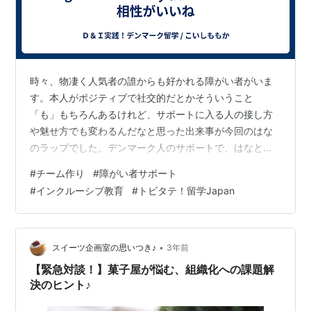
時々、物凄く人気者の誰からも好かれる障がい者がいま
す。本人がポジティブで社交的だとかそういうこと
「も」もちろんあるけれど、サポートに入る人の接し方
や魅せ方でも変わるんだなと思った出来事が今回のはな
のラップでした。デンマーク人のサポートで、はなと仲
間がパフォーマンスしたラップは最高にカッコよくて、
#
チーム作り
#
障がい者サポート
タイミング良く発することができないはなの声を録音し
#
インクルーシブ教育
#
トビタテ！留学Japan
て使ったり、いつも一緒にいるはながあんな顔をするん
だなー♥と新しい発見になりました。サポート側の発想
にも感動しましたが、チームみんなで楽しめていて企画
や技術の良さだけでなく、ケミストリー（相性）の良さ
•
スイーツ企画室の思いつき♪
3年前
も感じました。翌日からはなは超人気者に☆いつもと違
【緊急対談！】菓子屋が悩む、組織化への課題解
う人…
決のヒント♪