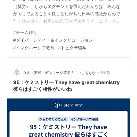
（就労）、しかもエグモントを選んだみんなは、みんな
が同じであることを良しとしがちな日本の感覚からめで
たくはみ出て、お互いの凸凹を埋め合うチームワークを
学びました♪違うって素晴らしい♥ この投稿をInstagram
#
チーム作り
で見る Momo｜D&I
#
ダイバーシティー＆インクリュージョン
Coordinate(@momooo_dandi_coordinate)がシェアした
#
インクルーシブ教育
#
トビタテ留学
投稿
•
Ｄ＆Ｉ実践！デンマーク留学 / こいしももか
3年前
95：ケミストリー They have great chemistry
彼らはすごく相性がいいね