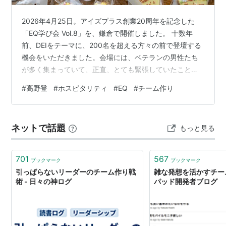
2026年4月25日。アイズプラス創業20周年を記念した
「EQ学び会 Vol.8」を、鎌倉で開催しました。 十数年
前、DEIをテーマに、200名を超える方々の前で登壇する
機会をいただきました。会場には、ベテランの男性たち
が多く集まっていて、正直、とても緊張していたことを
覚えています。そんな中、前方の席で、ずっとうなずき
#
高野登
#
ホスピタリティ
#
EQ
#
チーム作り
ながら話を聴いてくださっていた方が一人、それが高野
さんでした。 拙い話にもかかわらず、にこやかな表情で
「ちゃんと聴いているよ」と伝えてくださるような温か
ネットで話題
もっと見る
なまなざしに、どれほど救われたことでしょう。もしあ
の日、高野さんが会場にいらっしゃらなかったら、私は
途中で心が折れて最後まで話し…
701
567
ブックマーク
ブックマーク
引っぱらないリーダーのチーム作り戦
雑な発想を活かすチーム
術 - 日々の神ログ
パッド開発者ブログ