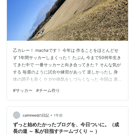
乙カレー！ machaです！ 今年は 作ることをほとんどせ
ず 1年間サッカーしまくった！ たぶん 今まで50何年生き
てきた中で 一番サッカーと向き合ってきた？ そんな気が
する 毎週のように試合や練習があって 楽しかったし 身
体の調子も良く ケガや病気をしづらくなった 今回は 衰
えていく身体に合うように 自身の プレースタイルを変え
#
サッカー
#
チーム作り
ることや チームを良くしようと思って ここ数年研究して
きた 「個人やチームの進化」 について振り返っていこう
って話 50代から進化した脳を使うサッカー 清澤式ロン
•
ド 慌てないプレー 省エネで効果的な動き方 今後も研究
calmreedの日記
1年前
する 「チームの進化のために乗り越える壁」 コミュ…
ずっと始めたかったブログを、今日ついに。（成
長の道 ～ 私が目指すチームづくり ～ ）