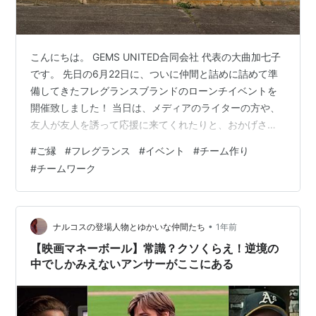
こんにちは。 GEMS UNITED合同会社 代表の大曲加七子
です。 先日の6月22日に、ついに仲間と詰めに詰めて準
備してきたフレグランスブランドのローンチイベントを
開催致しました！ 当日は、メディアのライターの方や、
友人が友人を誘って応援に来てくれたりと、おかげさま
で大盛況でイベントを終了することができました。 たく
#
ご縁
#
フレグランス
#
イベント
#
チーム作り
さんの方にお越しいただき、とても感謝しております。
#
チームワーク
イベントが終わってから約1か月と時間が経つ中で、改め
てご縁を紡ぐことや、チームビルディングの大切さを実
感しています。 今回のフレグランスのイベントだけでな
く過去の私の経歴それぞれ（バレエ・海外留学(イタリ
•
ナルコスの登場人物とゆかいな仲間たち
1年前
ア)・専修大学でのキャン…
【映画マネーボール】常識？クソくらえ！逆境の
中でしかみえないアンサーがここにある