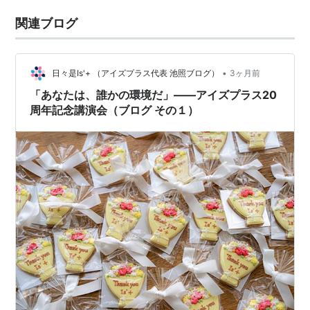
関連ブログ
•
日々是Is'+ （アイズプラス代表 池照ブログ）
3ヶ月前
「あなたは、誰かの環境だ」——アイズプラス20
周年記念講演会（ブログ その１）