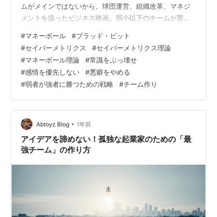
ムがメインではないから。球団運営、組織改革、マネジ
メントを扱ったビジネス映画。弱小以下のチームが普通
に勝負にしたのでは到底勝ち目がない。活路を見出した
#
マネーボール
#
ブラッド・ピット
のは、これまで採用されなかった弱者が強者に勝つため
#
セイバーメトリクス
#
セイバーメトリクス理論
の統計学に基づいた革新的な野球理論。抽象化すること
#
マネーボール理論
#
常識をぶっ壊せ
でチーム作りに応用できる不変性に注目【永久保存
#
感情を優先しない
#
悪癖をやめる
版】。 目次 【映画マネーボール】メジャーリーグの常識
#
弱者が強者に勝つための戦略
#
チーム作り
を疑え！革新的な真実の物語 【映画マネーボール】悪癖
を駆逐するマネーボール理論とは 【映画マネー…
•
Abtoyz Blog
1年前
アイデアを諦めない！孤独な起業家のための「最
強チーム」の作り方