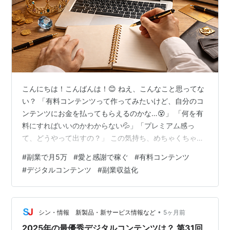
こんにちは！こんばんは！😊 ねえ、こんなこと思ってな
い？ 「有料コンテンツって作ってみたいけど、自分のコ
ンテンツにお金を払ってもらえるのかな…😵」 「何を有
料にすればいいのかわからない💦」「プレミアム感っ
て、どうやって出すの？」 この気持ち、めちゃくちゃよ
くわかる（笑）「無料でいろいろ発信してるのに、 急に
#
副業で月5万
#
愛と感謝で稼ぐ
#
有料コンテンツ
有料って言いにくいよね」って感じる人も多いと思う😅
#
デジタルコンテンツ
#
副業収益化
でもね、有料コンテンツって **「もっと深く助けたい人
のために作るもの」**なんです✨ プレミアム感って高価
格にすることじゃなくて、 読者の「これが欲しかっ
た！」に応えること💡 今日は、愛を込めたプレミアムコ
•
シン・情報 新製品・新サービス情報など
5ヶ月前
ンテンツの作り方をまとめていくね…
2025年の最優秀デジタルコンテンツは？ 第31回