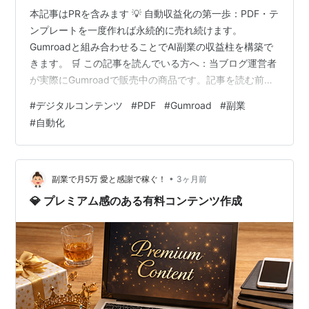
本記事はPRを含みます 💡 自動収益化の第一歩：PDF・テ
ンプレートを一度作れば永続的に売れ続けます。
Gumroadと組み合わせることでAI副業の収益柱を構築で
きます。 🛒 この記事を読んでいる方へ：当ブログ運営者
が実際にGumroadで販売中の商品です。記事を読む前に
チェックしてみてください👇 ▶ ChatGPTプロンプト集30
#
デジタルコンテンツ
#
PDF
#
Gumroad
#
副業
選2026（¥1,500） → 今すぐ購入する ▶ AI副業12ヶ月ロ
#
自動化
ードマップ2026（¥2,000） → 今すぐ購入する デジタル
コンテンツ販売とは？在庫不要で自動収益化できる副業
デジタルコンテンツ販売とは PDF・テンプレート・動
画・音声など データ形式のコン…
•
副業で月5万 愛と感謝で稼ぐ！
3ヶ月前
💎 プレミアム感のある有料コンテンツ作成