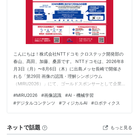
こんにちは！株式会社NTTドコモ クロステック開発部の
春山、髙田、加藤、桑原です。 NTTドコモは、2026年8
月3日（月）〜8月6日（木）に出島メッセ長崎で開催さ
れる「第29回 画像の認識・理解シンポジウム
（MIRU2026）」にて、ゴールドスポンサーとして企業
展示に出展いたします！ 展示ブースは 【企業展示会場
#
MIRU2026
#
画像認識
#
AI・機械学習
G25】 です。 💡 ブースの見どころ・展示内容 当日のブ
#
デジタルコンテンツ
#
フィジカルAI
#
ロボティクス
ースでは、ドコモR&Dの全体像や最新の採用情報に加
え、動画像認識技術に関する研究開発から社会実装まで
の取り組みをご紹介します。 昨年度の展示内容
ネットで話題
もっと見る
nttdocomo-developers.jp からさらにパワーアップし
た、最…