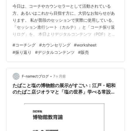
今日は、コーチやカウンセラーとして活動されている
方、あるいはこれから目指す方に、大切なお知らせがあ
ります。 私が普段のセッションで実際に使用している、
「セッション進行シート（カルテ）」と「コーチ振り返
りログ」を、 本日よりデジタルコンテンツ（PDF）とし
て販売開始しました。 lifeshift8.base.shop ■ なぜ作っ
#
コーチング
#
カウンセリング
#
worksheet
たのか？ 私自身、コーチになりたての頃は「メモの取り
#
振り返り
#
デジタルコンテンツ
#
販売
方」や「セッションの記録管理」に悩んでいました。 そ
こで、15年以上の事務経験と、コーチとしての実務経験
を掛け合わせ、 「これさえあれば、迷わず質の高いセッ
ションができる」 というフォーマットを自作しました。
•
F-nameのブログ
7ヶ月前
■ ラ…
たばこと塩の博物館の展示がすごい：江戸・昭和
のたばこ店ジオラマと「塩の世界」学べる常設展
を徹底解説 #放送大学講義録（博物館教育論第2回
その2）