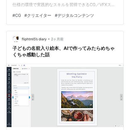
仕様の環境で実践的なスキルを習得できるCG／VFXスク
ールです。 本記事では、CG専門スクールの特徴・カリキ
#
CG
#
クリエイター
#
デジタルコンテンツ
ュラム・講師陣・就職サポートまでを徹底調査。未経験
からでも業界トップクリエイターへの道が開けるスクー
ルの魅力を余すことなくお伝えします。 ＜CG／VFXスク
•
ールの基本と3大魅力＞ CG／VFXスクールとは、映画・
fliphtml5’s diary
2ヶ月前
ゲーム・アニメ・広告などの映像制作分野で活躍するデ
子どもの名前入り絵本、AIで作ってみたらめちゃ
ジタルクリエイ…
くちゃ感動した話