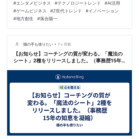
#
エンタメビジネス
#
テクノロジートレンド
#
AI活用
す。 2月26日（木） デジタルメディア協会 デジタル・コ
#
ゲームビジネス
#
Z世代トレンド
#
イノベーション
ンテンツ・オブ・ジ・イヤー’25／第31回 AMDアワード
#
地方創生
#
落合陽一
年間コンテンツ賞「優秀賞」10タイトル、「功労賞」、
「江並直美賞（新人賞）」、「リージョナル賞」、「審
査員特別賞」が…
•
猫の手も借りたい
7ヶ月前
【お知らせ】コーチングの質が変わる。「魔法の
シート」2種をリリースしました。（事務歴15年
の知恵を凝縮）