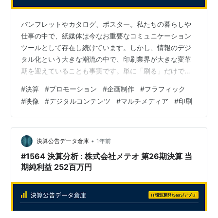
パンフレットやカタログ、ポスター。私たちの暮らしや
仕事の中で、紙媒体は今なお重要なコミュニケーション
ツールとして存在し続けています。しかし、情報のデジ
タル化という大きな潮流の中で、印刷業界が大きな変革
期を迎えていることも事実です。単に「刷る」だけでは
生き残れない時代に、印刷会社はどのようにしてその価
#
決算
#
プロモーション
#
企画制作
#
フラフィック
値を進化させているのでしょうか。そして、半世紀以上
#
映像
#
デジタルコンテンツ
#
マルチメディア
#
印刷
にわたり顧客の想いを「カタチ」にしてきた老舗企業
は、どのような経営を行っているのでしょうか。 今回
は、1968年に「株式会社印刷センター」として創業し、
現在は企画からクリエイティブ、印刷、発送までをワン
•
決算公告データ倉庫
1年前
ストップで手掛ける総合コミュニケーション企業、株…
#1564 決算分析 : 株式会社メテオ 第26期決算 当
期純利益 252百万円