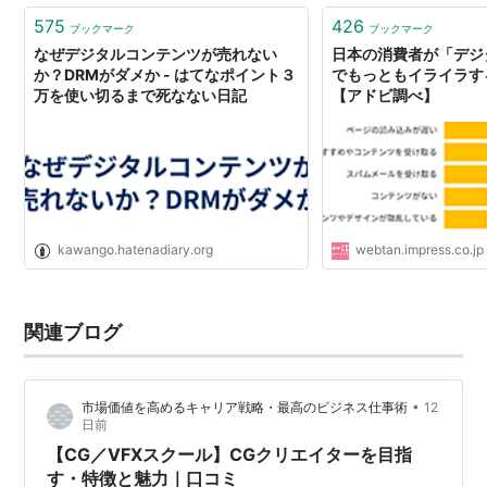
575
426
ブックマーク
ブックマーク
なぜデジタルコンテンツが売れない
日本の消費者が「デジ
か？DRMがダメか - はてなポイント３
でもっともイライラす
万を使い切るまで死なない日記
【アドビ調べ】
kawango.hatenadiary.org
webtan.impress.co.jp
関連ブログ
•
市場価値を高めるキャリア戦略・最高のビジネス仕事術
12
日前
【CG／VFXスクール】CGクリエイターを目指
す・特徴と魅力｜口コミ