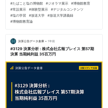
代のたばこ文化を扱うコーナーでは、当時の本所界隈
#
たばこと塩の博物館
#
ジオラマ展示
#
博物館教育
（現在の墨田区周辺）のたばこ屋を再現した展示が設け
#
常設展示
#
体験型展示
#
デジタルコンテンツ
られており、図2-1のジオラマでも、刻みたばこを扱う店
#
塩の学習
#
放送大学
#
放送大学講義録
の仕事ぶり（刻み作業など）が表現されています。図2-1
#
博物館教育論
の店内では、向かって左側の男性である店の親方がタバ
コの葉を包丁で細く刻んでいます。また、展示では、ジ
オラマや実物資料の…
•
決算公告データ倉庫
1年前
#3129 決算分析 : 株式会社広報ブレイス 第57期
決算 当期純利益 35百万円