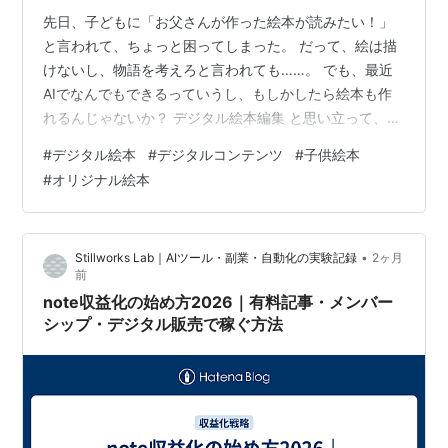
先日、子どもに「お父さんが作った絵本が読みたい！」
と言われて、ちょっと困ってしまった。 だって、絵は描
けないし、物語を考えろと言われても……。 でも、最近
AIでなんでもできるっていうし、もしかしたら絵本も作
れるんじゃないか？ デジタル絵本編集 と思い立って、ち
ょっと調べてみることにした。 そしたら、普通にあっ
#
デジタル絵本
#
デジタルコンテンツ
#
子供絵本
た。 AIで絵本が作れるサービスが。 しかも、子どもの名
#
オリジナル絵本
前を入れたり、好きなキャラクターを登場させたりでき
るらしい。 これは試してみるしかない。 で、実際に作っ
てみたのがこれ。 デジタル絵本 いやー、感動した。 だ
•
Stillworks Lab｜AIツール・副業・自動化の実験記録
2ヶ月
って、文章もAIが考えてくれるし、イラストもAIが描い
前
てくれるんだよ。 手間…
note収益化の始め方2026｜有料記事・メンバー
シップ・デジタル販売で稼ぐ方法