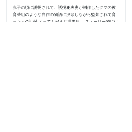
赤子の頃に誘拐されて、誘拐犯夫妻が制作したクマの教
育番組のような自作の物語に没頭しながら監禁されて育
った人の話🧸 とっても好きな世界観。 ストーリー的には
キレイすぎて偽善的なところもあるが、みんな良い人だ
し意地悪な展開もないし、映像や雰囲気もすきだ。 クマ
のキャラクターもかわいい。