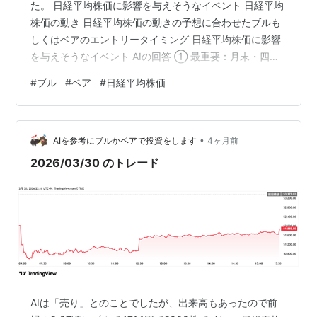
た。 日経平均株価に影響を与えそうなイベント 日経平均
株価の動き 日経平均株価の動きの予想に合わせたブルも
しくはベアのエントリータイミング 日経平均株価に影響
を与えそうなイベント AIの回答 ① 最重要：月末・四半
期末・年度末要因（超重要） ② 海外要因（地政学・原
#
ブル
#
ベア
#
日経平均株価
油・金利） ③ 為替（ドル円） ④ 米国イベント
（3/31） ⑤ 経済指標（重要度は低め） ⑥ 要人発言・
政策思惑 まとめ（トレード視点）一言でいうと：👉 「材
•
料より需給で動く日」 とのこと。 個人的には、 円は
AIを参考にブルかベアで投資をします
4ヶ月前
2024年以来の安値から反発、財務官発言で介入警戒感 |
2026/03/30 のトレード
TBS…
AIは「売り」とのことでしたが、出来高もあったので前