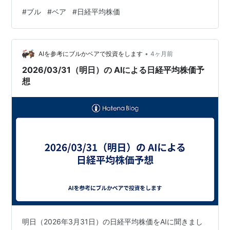
ン。51,600円台です。 昨日みたいに前場引けで利確しと
#
ブル
#
ベア
#
日経平均株価
けばよかったーっ。て思いましたが、反発するかもしれ
ないのでちょっと様子見。 う〜ん、なんだか無理っぽい
なぁ。 ブルを477.8で利確。 これは！下げる気配！（た
•
だの直感）。 自律反発も弱い気がする。 ベアでエントリ
AIを参考にブルかベアで投資をします
4ヶ月前
ー。127.4円で10,000株打診買い！ …
2026/03/31（明日）の AIによる日経平均株価予
想
明日（2026年3月31日）の日経平均株価をAIに聞きまし