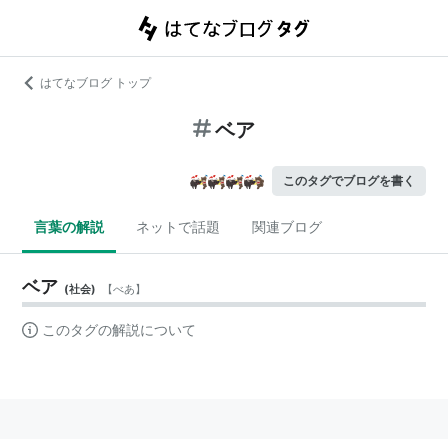
はてなブログ トップ
ベア
このタグでブログを書く
言葉の解説
ネットで話題
関連ブログ
ベア
(
社会
)
【
べあ
】
このタグの解説について