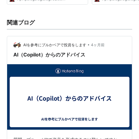
す。 2 名前：1[] 投稿日：20
21:45:55.12 ID:77WKU/rz..
関連ブログ
•
AIを参考にブルかベアで投資をします
4ヶ月前
AI（Copilot）からのアドバイス