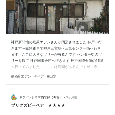
神戸新開地の喫茶エデンさんが閉業されました 神戸へ行
きます～阪急電車で神戸三宮駅へ三宮センター街へ行き
ます、ここに大きなツリーが有るんです センター街のツ
リーを観て 神戸国際会館へ行きます 神戸国際会館の11階
へ行ってみました、ここには庭園があるんですが～今は
イルミネーションが綺麗なんです でも(^^;)お昼ではさっ
#
喫茶エデン
#
ベア
#
山水
ぱり分かりませんね 神戸国際会館から戻ります 三宮セン
ター街を歩きます、続いて元町商店街へ 何故か空いてる
老祥紀、味はそんなに変わらないのに・・・ でっ喫茶ベ
•
アさんに着きました お邪魔します～毎度の席へ では～モ
ネタバレシネマ備忘録（毒舌）
9ヶ月前
ーニングをお願いします しばし～待って モーニングのB
ブリグズビーベア ★★★★
です(≧◇≦)美…