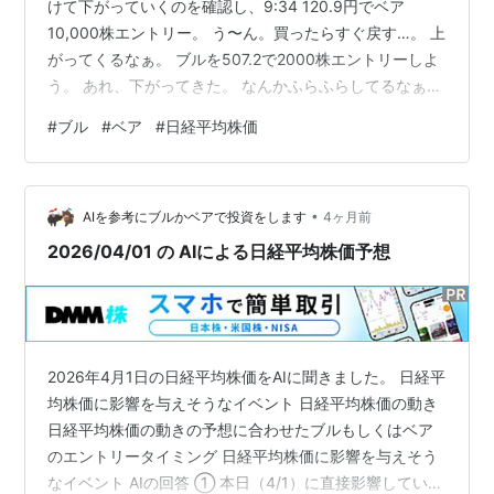
けて下がっていくのを確認し、9:34 120.9円でベア
10,000株エントリー。 う〜ん。買ったらすぐ戻す…。 上
がってくるなぁ。 ブルを507.2で2000株エントリーしよ
う。 あれ、下がってきた。 なんかふらふらしてるなぁ。
505円で損切りしておこう。 後場は53,200円台でスター
#
ブル
#
ベア
#
日経平均株価
ト。 ギャップアップかぁ〜。 今日は読みが完全に外れて
るなぁ。 原油先物が上がってるけど、全然落ちないし、
原油先物の価格は関係なくなってるんですかね。 ベアは
•
117.8で撤退！ 今日は、AI予想はずれましたね。 2026年
AIを参考にブルかベアで投資をします
4ヶ月前
4月1日のチャート 日経平均株価…
2026/04/01 の AIによる日経平均株価予想
2026年4月1日の日経平均株価をAIに聞きました。 日経平
均株価に影響を与えそうなイベント 日経平均株価の動き
日経平均株価の動きの予想に合わせたブルもしくはベア
のエントリータイミング 日経平均株価に影響を与えそう
なイベント AIの回答 ① 本日（4/1）に直接影響している