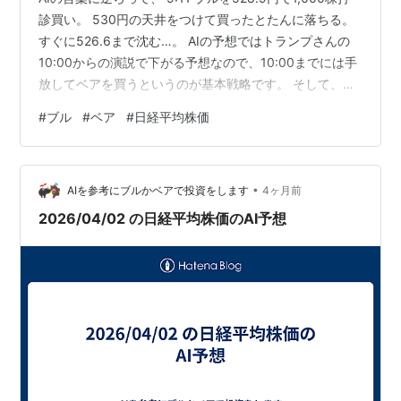
診買い。 530円の天井をつけて買ったとたんに落ちる。
すぐに526.6まで沈む…。 AIの予想ではトランプさんの
10:00からの演説で下がる予想なので、10:00までには手
放してベアを買うというのが基本戦略です。 そして、ま
だまだ沈む… あっ！復活してきた！！ あ～。値が戻って
#
ブル
#
ベア
#
日経平均株価
きた。 えーっ。同値で撤退できる？もうすぐ10:00。 な
んで高値づかみするんだろう。不思議。 10:00がきた！
う、売れない。 あーっ、いっきに下がった。 AIあたって
•
る。 って騒いでも日経平均は±250円内で行ったり来たり
AIを参考にブルかベアで投資をします
4ヶ月前
してる。 あ、すごく落ち…
2026/04/02 の日経平均株価のAI予想