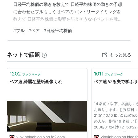
日経平均株価の動きを教えて 日経平均株価の動きの予想
に合わせたブルもしくはベアのエントリータイミングを
教えて 日経平均株価に影響を与えそうなイベントを教え
て AIの回答：現時点のカレンダー・市場構造から見ると
#
ブル
#
ベア
#
日経平均株価
「強い材料は少ないが、外部要因主導になりやすい日」
です。 ① 中国PMI（景気指数）② 米国市場が休場（重
要）③ 原油・地政学リスクの継続影響④ 月初フロー
ネットで話題
もっと見る
（需給要因） 総合まとめ（トレード視点）明日は「イベ
ント主導」ではなく👉 流動性低下＋外部要因主導の日 一
言でいうと👉 「方向…
1202
1011
ブックマーク
ブックマーク
ベア速 綺麗な壁紙画像くれ
ベア速 やる夫で学ぶ
14 名前：以下、名無しに
お送りします。[] 投稿日：20
21:51:10.10 ID:nCEc
の人か、期待 19 名前：1[
2008/01/24(木) 21:53:22
>>14 そうです。覚えて
vipvipblogblog.blog.fc2.com
vipvipblogblog.blog.