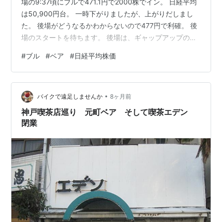
場の9:37頃にブルで471.1円で2000株でイン。 日経平均
は50,900円台。 一時下がりましたが、上がりだしまし
た。 後場がどうなるかわからないので477円で利確。 後
場のスタートを待ちます。 後場は、ギャップアップの日
経平均51,400円台でスタート。 利確しなきゃ良かった。
#
ブル
#
ベア
#
日経平均株価
と思いましたがビビりの自分には無理でした。 13:44
51,500円台でベアでイン。1分足が移動平均線の長期線を
割ったのでインしました。 127.2円10,000株です。 ここ
•
から、AI予想の戻り売りとなれば良いですが。 14:12 日
バイクで遠足しませんか
8ヶ月前
経平均が51,700円台…
神戸喫茶店巡り 元町ベア そして喫茶エデン
閉業