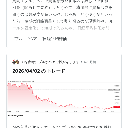
質問：ブル、ベアで資産を形成するのは難しいですね。
回答（関西弁で要約）：そうやで。構造的に資産形成を
狙うのは難易度が高いんや。じゃあ、どう使うかといっ
たら、短期の戦略商品として割り切るのが現実的や。 ル
ールを固定化して短期で入るんや。 日経平均株価が前日
比±1％以上動いて、方向性が明確な時だけ入るんや。 と
#
ブル
#
ベア
#
日経平均株価
いうわけで、前日比±1％以上うごいたときだけ入ってみ
ようと思います。
•
AIを参考にブルかベアで投資をします
4ヶ月前
2026/04/02 の トレード
AIの言葉に逆らって、 9:11 ブルを528.9円で1,000株打