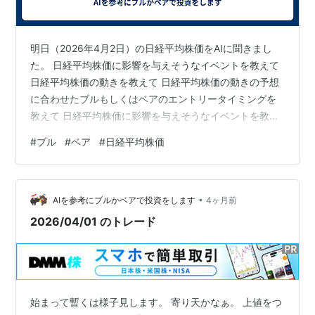
明日（2026年4月2日）の日経平均株価をAIに聞きまし
た。 日経平均株価に影響を与えそうなイベントを教えて
日経平均株価の動きを教えて 日経平均株価の動きの予想
に合わせたブルもしくはベアのエントリータイミングを
教えて 日経平均株価に影響を与えそうなイベントを教え
て AIの回答 最重要イベント（ほぼ確実に動く）① 米大
#
ブル
#
ベア
#
日経平均株価
統領の演説（日本時間 4/2 午前10時頃） 2番目に重要②
中東情勢（イラン・ホルムズ海峡） 3番目③ 米国株の動
き（前日の流れ） 4番目（補助要因）④ 原油価格 5番目
•
（短期的需給）⑤ 急騰後の反動（テクニカル） 総合ま
AIを参考にブルかベアで投資をします
4ヶ月前
とめ（超重要） 明日の本質はこれです👇 👉 「期待相場
2026/04/01 のトレード
…
始まって暫くは様子見します。 寄り天かなぁ。 上値をつ