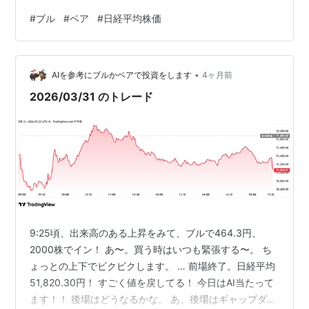
材料 米国株（特に半導体）の下落 中東情勢（戦争関連ニ
#
ブル
#
ベア
#
日経平均株価
ュース） リスク回避の流れ（地政学＋不透明感） ② 4
月入りで意識される重要テーマ（中期材料） 日銀の金融
政策（4月会合思惑） 原油価格の動き 為替（円安） 決算
•
シーズン入り前の警戒 2026/04/01の相場を一言でまと
AIを参考にブルかベアで投資をします
4ヶ月前
めると 👉 「半導体安 × 戦争不透明 × リス…
2026/03/31 のトレード
9:25頃、出来高のある上昇をみて、ブルで464.3円、
2000株でイン！ あ〜。買う時はいつも緊張する〜。 ち
ょっとの上下でビクビクします。 … 前場終了。日経平均
51,820.30円！ すごく値を戻してる！ 今日はAI当たって
ます！！ 後場はどうなるかな。 あ、後場はギャップダウ