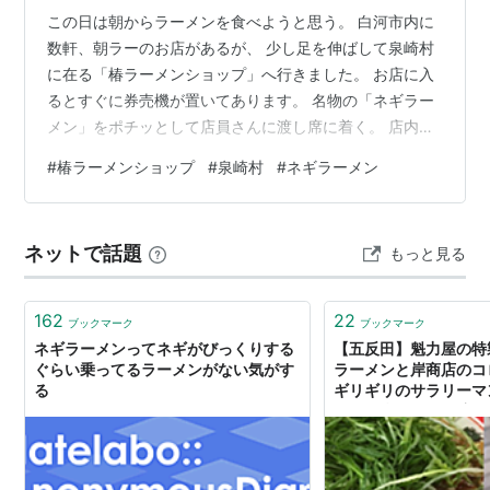
この日は朝からラーメンを食べようと思う。 白河市内に
数軒、朝ラーのお店があるが、 少し足を伸ばして泉崎村
に在る「椿ラーメンショップ」へ行きました。 お店に入
るとすぐに券売機が置いてあります。 名物の「ネギラー
メン」をポチッとして店員さんに渡し席に着く。 店内に
写真メニューが貼ってあります。 ネギラーメン 朝は中
#
椿ラーメンショップ
#
泉崎村
#
ネギラーメン
盛、大盛は無料となっている。 食べ過ぎないように普通
盛にしました。 ネギがテンコ盛りです。 カットされたチ
ャーシューも入ってます。 スープは少し濃いめです。 麺
ネットで話題
もっと見る
はプツンとした食感で普通盛りでも量は多めだと思う。
朝からお客さんがたくさん入ってきます。 皆さん中盛、
大盛を頼む方が多い。 私…
162
22
ブックマーク
ブックマーク
ネギラーメンってネギがびっくりする
【五反田】魁力屋の特
ぐらい乗ってるラーメンがない気がす
ラーメンと岸商店のコロッ
る
ギリギリのサラリーマ
アを目指す海外経済・
す。