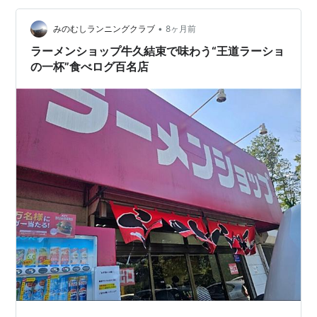
「年末」、、、 いや～、過ぎゆく時の早さには、ホント
に驚かさ…
•
みのむしランニングクラブ
8ヶ月前
ラーメンショップ牛久結束で味わう“王道ラーショ
の一杯”食べログ百名店