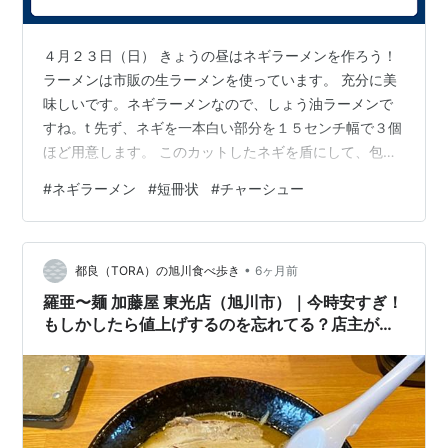
４月２３日（日） きょうの昼はネギラーメンを作ろう！
ラーメンは市販の生ラーメンを使っています。 充分に美
味しいです。ネギラーメンなので、しょう油ラーメンで
すね。t 先ず、ネギを一本白い部分を１５センチ幅で３個
ほど用意します。 このカットしたネギを盾にして、包丁
で縦に切れ目を薄く入れてネギを中心部分を遺して剝い
#
ネギラーメン
#
短冊状
#
チャーシュー
でおきます、これを3個分用意します。 次に剥いだネギ
を盾にして、短冊状に細かく細かく切ります。 切り終え
たら、細かな短冊状になったねぎを横に置き、今度は残
•
ったネギの中心部分をカマボコを切るように細かく切っ
都良（TORA）の旭川食べ歩き
6ヶ月前
ていき、これも置いておきます。 次に先日作ったチャー
羅亜〜麺 加藤屋 東光店（旭川市）｜今時安すぎ！
シューを、3枚程度スライスし、こ…
もしかしたら値上げするのを忘れてる？店主が気
づく前に食べに行こう