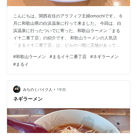
こんにちは。関西在住のアラフィフ主婦omochiです。 ６
月に和歌山県の白浜温泉に行って来ました。 今回は、白
浜温泉に行ったついでに寄った、和歌山ラーメン「まる
イ十二番丁店」の紹介です。 和歌山ラーメンの人気店
「まるイ十二番丁店」は、ビルの一階に店舗があって、
少し分かりのにくい場所にあります。 ネギがたっぷり入
#
和歌山ラーメン
#
まるイ十二番丁店
#
ネギラーメン
っていることが特徴で、一般的な和歌山ラーメンとは少
#
まるイ
し違ったラーメンでした。 お店の外には、持ち帰りのメ
ニューなどが書かれていました。 平日の１３時頃に行っ
たのですが、並ばずすぐに入れました。 店内は広くて、
カウンター席とテーブル席があり、３０人くらいは入れ
•
みちのくバイク人
1年前
ます。 メニューはこちら。 ラー…
ネギラーメン