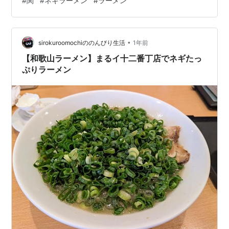
#
関
#
ネギラーメン
#
ラーメン
すると「こちらで先に注文お願いします。」と言われた
ので、メニュー先頭の「ネギラーメン」をお願いして支
払いを済ませてから腰掛けた。場所柄パチンコ途中の客
•
（多分）も入って来て、勝手知ったるといった感じで注
sirokuroomochiののんびり生活
1年前
文していく。箸も水もセルフで。主人が細く切られたネ
【和歌山ラーメン】まるイ十二番丁店でネギたっ
ギをボウルでタレと和え、出来上がったラーメン…
ぷりラーメン