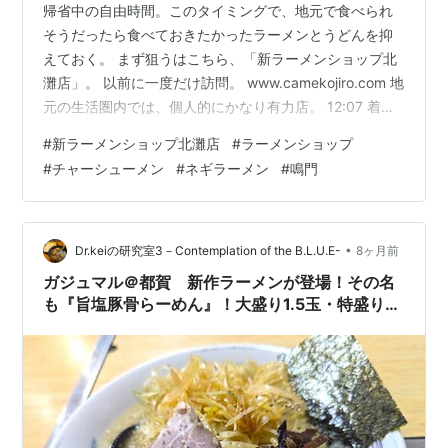
帰省中の自由時間。このタイミングで、地元で食べられ
そうだったら食べておきたかったラーメンとうどんを抑
えておく。 まず狙うはこちら、「新ラーメンショップ北
灘店」。 以前に一度だけ訪問。 www.camekojiro.com 地
元の生活圏内では、個人的にかなり有力店。 12:07 着。
変わらず掘っ建て小屋のような、年季を感じる外観が渋
#
新ラーメンショップ北灘店
#
ラーメンショップ
くて良い感じ。 この日は大晦日だったので、通常営業と
#
チャーシューメン
#
ネギラーメン
#
鳴門
は違った形も懸念していたが、ライダーの大群が確認で
きた時点で、とりあえず営業確認良し。 しかし同時に、
混んでいないかどうかの心配が。 店内へ。 意外と空席あ
り。まぁ集団が退店したばかりの可能性も考えられるの
•
Dr.keiの研究室3－Contemplation of the B.L.U.E-
8ヶ月前
で、そう…
ガジュマル＠都賀 新作ラーメンが登場！その名
も『旨塩豚骨らーめん』！大盛り1.5玉・特盛り2
玉も無料サービス中！