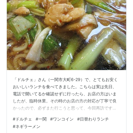
「ドルチェ」さん（一関市大町6-29）で、とてもお安く
おいしいランチを食べてきました。こちらは実は先日、
電話で開いてるか確認せずに行ったら、お店の方はいま
したが、臨時休業。その時のお店の方の対応が丁寧で良
かったので、必ずまた行こうと思って、今回再訪です。
事前に電話したら、今日は営業してるとのこと。前回と
#
ドルチェ
#
一関
#
ワンコイン
#
日替わりランチ
は別な方の対応でしたが、このお方も丁寧な対応。念の
#
ネギラーメン
ためお料理も予約しておきました。駐車場はないので、