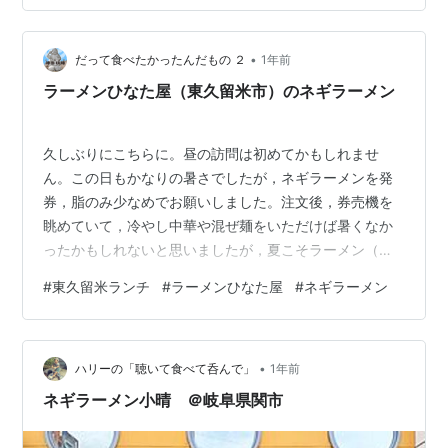
一関駅前の駐車場にとめました。1時間100円です。 お店
に着いたら、テーブルの上に、予約した1/2プレートがの
っていました。予約した者ですと伝えたら、そのテーブ
•
だって食べたかったんだもの ２
1年前
ルに案内されました。ほどなくして、日…
ラーメンひなた屋（東久留米市）のネギラーメン
久しぶりにこちらに。昼の訪問は初めてかもしれませ
ん。この日もかなりの暑さでしたが，ネギラーメンを発
券，脂のみ少なめでお願いしました。注文後，券売機を
眺めていて，冷やし中華や混ぜ麺をいただけば暑くなか
ったかもしれないと思いましたが，夏こそラーメン（意
味不明）という信念？です。いただいてみれば，スープ
#
東久留米ランチ
#
ラーメンひなた屋
#
ネギラーメン
はマイルドながらこくあるものでふつうの家系とは異な
る味でなかなか美味しいです。中太麺もしっかり味わい
よく，スープの持ち上げも良くこの日も美味しくいただ
•
きました。 ラーメンひなた屋のネギラーメン
ハリーの「聴いて食べて呑んで」
1年前
ネギラーメン小晴 ＠岐阜県関市