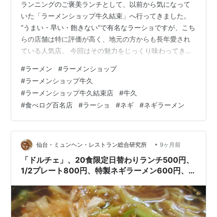
ランニングのご褒美ランチとして、以前から気になって
いた「ラーメンショップ牛久結束」へ行ってきました。
“うまい・早い・飽きない”で有名なラーショですが、こち
らの店舗は特に評価が高く、地元の方からも長年愛され
ている人気店。 今回はその魅力をじっくり味わってきた
のでレビューします。 外観 店内 メニュー 今回いただい
#
ラーメン
#
ラーメンショップ
た一杯 スープ 麺 具材 総評 外観 国道沿いに現れる赤い看
#
ラーメンショップ牛久
板は、まさにラーショの象徴。 駐車場も広めで入りやす
#
ラーメンショップ牛久結束店
#
牛久
く、昼時にはほぼ満車になるほどの人気ぶり。 外観だけ
#
食べログ百名店
#
ラーショ
#
ネギ
#
ネギラーメン
で「絶対うまいやつ」と確信できる佇まいです。 店内 店
内はカウンター席が中心で、回転率がとても良い印象。
注文から提供まで…
•
仙台・ミュンヘン・レストラン総合研究所
9ヶ月前
「ドルチェ」、20食限定日替わりランチ500円、
1/2プレート800円、特製ネギラーメン600円、
日替わり弁当465円など！