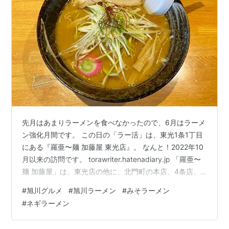
先月はあまりラーメンを食べなかったので、6月はラーメ
ン強化月間です。 この日の「ラー活」は、東光1条1丁目
にある『羅亜〜麺 加藤屋 東光店』。 なんと！2022年10
月以来の訪問です。 torawriter.hatenadiary.jp 「羅亜〜
麺 加藤屋」は、東光店の他に、北門町の本店、4条店、
永山店と旭川市内に4店舗を展開していたこともあります
#
旭川グルメ
#
旭川ラーメン
#
みそラーメン
が、現在営業を続けているのは本店と東光店のみ。 ラー
#
ネギラーメン
メン店の閉店は、原材料費や人件費の高騰などの理由
で、近年増加しているそうですが、なかなか厳しい状況