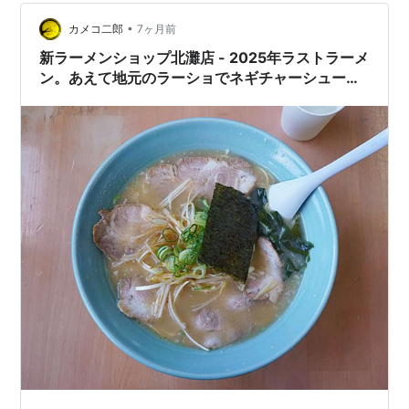
のようですね。 torawriter.hatenadiary.jp 「羅亜〜麺 加
藤屋」といえば、ホ…
•
カメコ二郎
7ヶ月前
新ラーメンショップ北灘店 - 2025年ラストラーメ
ン。あえて地元のラーショでネギチャーシューを
薄味カタメ。ほろ苦いネギは絶妙に旨いが、存在
感がすぐに消失。カタメ麺はハリのあるワイヤー
仕様。チャーシューは程良く柔らか脂質で嬉しい
ボリューム。ワカメと海苔は潮ラーメン的旨み底
上げ要素として名脇役。