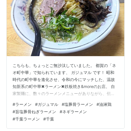
こちらも、ちょっとご無沙汰していました。 都賀の「ネ
オ町中華」で知られています、 ガジュマル です！ 昭和
時代の町中華を進化させ、令和の今にマッチした、温故
知新系の町中華✖ラーメン✖鉄板焼き&moreのお店。 自
家製麺に、数々のラーメンメニューがありながら、伝統
的？な中華料理各種が味わえて、更に、呑み処系で、お
#
ラーメン
#
ガジュマル
#
塩豚骨ラーメン
#
油淋鶏
酒もおつまみもいっぱいで、更に、お好み焼きやもんじ
#
旨塩豚骨ねぎラーメン
#
ネギラーメン
ゃ焼きや焼きラーメンなんかも楽しめるお店なんです
#
千葉ラーメン
#
千葉
ね。 sehensucht.hatenablog.com 前回は、夏で、冷やし
中華を堪能しましたね。 で、気づけば、あっという間に