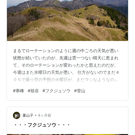
まるでローテーションのように週の中ごろの天気が悪い
状態が続いていたのが、先週は雲一つない晴天に恵まれ
て、そのローテーションが変わったかと思えたのだが、
今週はまた水曜日の天気が悪い。 仕方がないのでまだ４
０％で曇り空の予想の火曜日が、まだマシなようなので
いつもの水曜日から火曜日に変更した。 私用で2週間出
#
寒峰
#
祖谷
#
フクジュソウ
#
登山
かけられなかった西の奥様と、『寒峰のフクジュソウを
見に行こう』と話をしていたのだが、２週間経ってまだ
少しは咲いているかなと思って、寒峰の予定を変更せず
•
に登ってきた。 久しぶりに走る西祖谷から東祖谷の国道
案山子
4ヶ月前
４３９号線は、かづら橋あたり以外は道路幅も広くてと
・・・フクジュソウ・・・
ても走りやすくなっている。 それでも西の奥様…