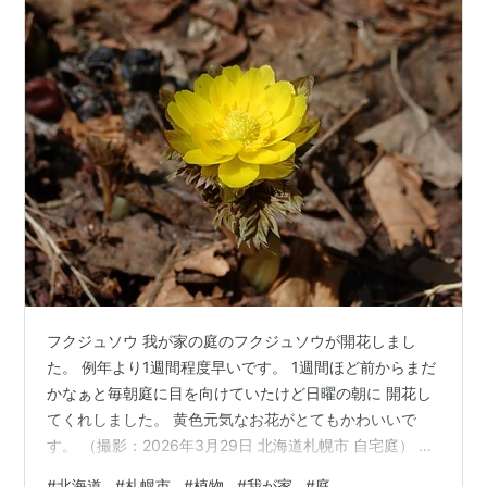
フクジュソウ 我が家の庭のフクジュソウが開花しまし
た。 例年より1週間程度早いです。 1週間ほど前からまだ
かなぁと毎朝庭に目を向けていたけど日曜の朝に 開花し
てくれしました。 黄色元気なお花がとてもかわいいで
す。 （撮影：2026年3月29日 北海道札幌市 自宅庭） こ
の日の休日、タコ茹でましたｗｗ 本日は当ブログにご訪
#
北海道
#
札幌市
#
植物
#
我が家
#
庭