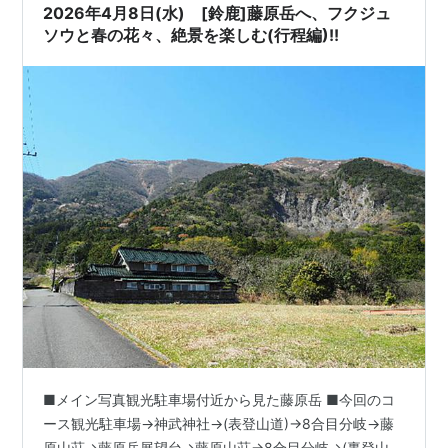
2026年4月8日(水) [鈴鹿]藤原岳へ、フクジュ
ソウと春の花々、絶景を楽しむ(行程編)!!
■メイン写真観光駐車場付近から見た藤原岳 ■今回のコ
ース観光駐車場→神武神社→(表登山道)→8合目分岐→藤
原山荘→藤原岳展望台→藤原山荘→8合目分岐→(裏登山