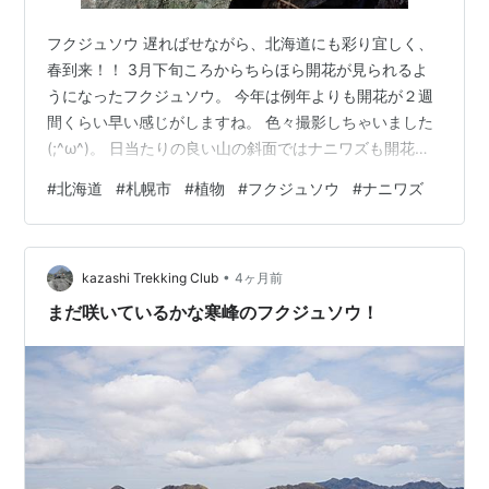
フクジュソウ 遅ればせながら、北海道にも彩り宜しく、
春到来！！ 3月下旬ころからちらほら開花が見られるよ
うになったフクジュソウ。 今年は例年よりも開花が２週
間くらい早い感じがしますね。 色々撮影しちゃいました
(;^ω^)。 日当たりの良い山の斜面ではナニワズも開花を
確認。 黄色くて星形の花が可愛いですね！！ （撮影：
#
北海道
#
札幌市
#
植物
#
フクジュソウ
#
ナニワズ
2026年3-4月 北海道札幌市） 本日は当ブログにご訪問下
さりありがとうございます。また明日もどうぞ、宜しく
お願い致します ・・・v(｡･ω･｡)ｨｪｨ♪ 昆虫ランキング に
•
ほんブログ村
kazashi Trekking Club
4ヶ月前
まだ咲いているかな寒峰のフクジュソウ！