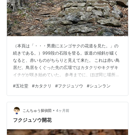
（本頁は「・・・男鹿にエンゴサクの花道を見た。」の
続きである。）999段の石段を登る。坂道の傾斜が緩く
なると、赤いものがちらりと見えて来た。 これは赤い鳥
居だ。鳥居をくぐった先の広場ではカタクリやキクザキ
イチゲが咲き始めていた。 参考までに、ほぼ同じ場所が
2021年4月3日にはこうなっていた。 2026年3月30日の
#
五社堂
#
カタクリ
#
フクジュソウ
#
シュンラン
五社堂 石段脇に咲いていたカタクリ。 五社堂裏の雑木林
を歩いた。 （右上）カタクリとキクバオウレン古花スミ
レサイシン シュンラン ナニワズの大株 この株の廻りで
•
は先に来た際、フクジュソウが咲いていたが、今回はカ
こんちゅう探偵団
4ヶ月前
タクリに代わっていた。ナニワズの小株 （右上）フクジ
フクジュソウ開花
ュソウの古花フクジュ…