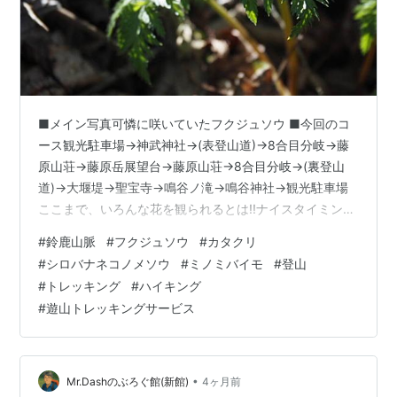
■メイン写真可憐に咲いていたフクジュソウ ■今回のコ
ース観光駐車場→神武神社→(表登山道)→8合目分岐→藤
原山荘→藤原岳展望台→藤原山荘→8合目分岐→(裏登山
道)→大堰堤→聖宝寺→鳴谷ノ滝→鳴谷神社→観光駐車場
ここまで、いろんな花を観られるとは!!ナイスタイミング
だった。 [この日、見かけた花たち] ■キランソウ ■ミヤ
#
鈴鹿山脈
#
フクジュソウ
#
カタクリ
マカタバミ ■ヒロハノアマナ ■カタクリ ■ミノコバイモ
#
シロバナネコノメソウ
#
ミノミバイモ
#
登山
■トウゴクサバノオ ■シロバナネコノメソウ ■ユリワサ
#
トレッキング
#
ハイキング
ビ ■ヤマネコノメソウ ■フクジュソウ ■ヨゴレネコノメ
#
遊山トレッキングサービス
ソウ ■アズマイチゲ(蕾)？ ■オニシバリ ■ミスミソウ？
■ダンコウバイ ■ウラシマソウ ■エンゴサク ■…
•
Mr.Dashのぶろぐ館(新館)
4ヶ月前