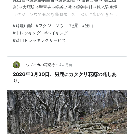
道)→大堰堤→聖宝寺→鳴谷ノ滝→鳴谷神社→観光駐車場
フクジュソウで有名な藤原岳。久しぶりに歩いてきた
が、今回は天候に恵まれ、快晴のもと絶景が足り締め、
#
鈴鹿山脈
#
フクジュソウ
#
絶景
#
登山
また、藤原岳「あるある」の、登山道がドロドロになっ
#
トレッキング
#
ハイキング
ていることもなく快適に歩け、主目的であるフクジュソ
#
遊山トレッキングサービス
ウはもちろん、じつにさまざまな春の花を見つけること
ができた。3月は天候不順等で苦労したが、巡りあわせ
で、こういうラッキーがやってきた。 今回は平日とはい
え、フクジュソウのシーズンなので、観光…
•
モウズイカの花紀行
4ヶ月前
2026年3月30日、男鹿にカタクリ花筵の兆しあ
り。