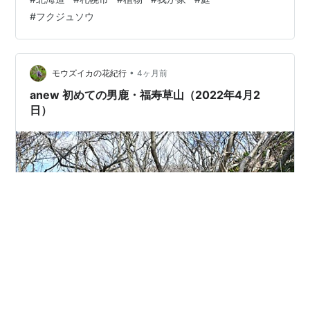
問下さりありがとうございます。また明日もどうぞ、宜
#
フクジュソウ
しくお願い致します ・・・v(｡･ω･｡)ｨｪｨ♪ 昆虫ランキング
にほんブログ村
•
モウズイカの花紀行
4ヶ月前
anew 初めての男鹿・福寿草山（2022年4月2
日）