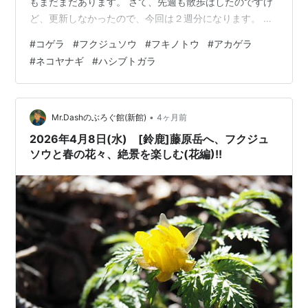
もまだまだあります。 さて、先週も散歩はしたのですけ
ど、更新しなかったので、今回は２週分になります。 コ
ゲラがいました。 コゲラ コゲラ コゲラ コゲラ フクジュ
#
コゲラ
#
フクジュソウ
#
フキノトウ
#
アカゲラ
ソウです。今が盛りかも。 フクジュソウ フクジュソウ
#
ネコヤナギ
#
ハシブトガラ
フクジュソウ フキノトウです。だいぶ伸びたのもちらほ
ら。 フキノトウ フキノトウ フキノトウ フキノトウ フキ
ノトウ アカゲラがいました。 アカゲラ アカゲラ アカゲ
ラ アカゲラ アカゲラ アカゲラ アカゲラ アカゲラ ネコヤ
•
Mr.Dashのぶろぐ館(新館)
4ヶ月前
ナギで…
2026年4月8日(水) [鈴鹿]藤原岳へ、フクジュ
ソウと春の花々、絶景を楽しむ(花編)!!