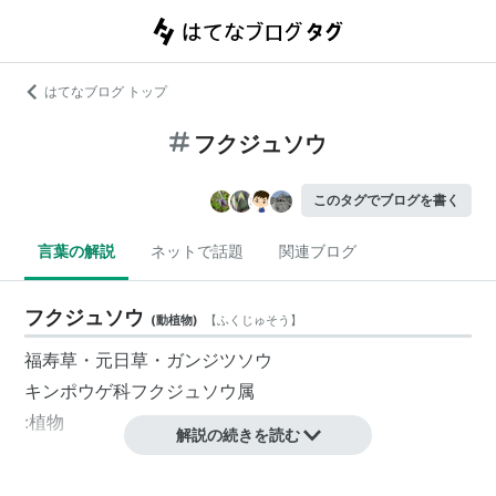
はてなブログ トップ
フクジュソウ
このタグでブログを書く
言葉の解説
ネットで話題
関連ブログ
フクジュソウ
(
動植物
)
【
ふくじゅそう
】
福寿草・元日草・ガンジツソウ
キンポウゲ科フクジュソウ属
:植物
解説の続きを読む