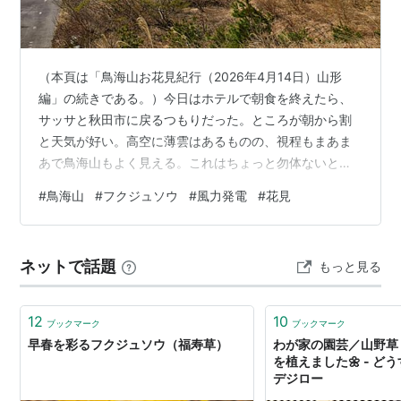
（本頁は「鳥海山お花見紀行（2026年4月14日）山形
編」の続きである。）今日はホテルで朝食を終えたら、
サッサと秋田市に戻るつもりだった。ところが朝から割
と天気が好い。高空に薄雲はあるものの、視程もまあま
あで鳥海山もよく見える。これはちょっと勿体ないと思
い、昨日通っていない鳥海山の北や東側の山麓を廻って
#
鳥海山
#
フクジュソウ
#
風力発電
#
花見
帰ることにした。まずはにかほ市平沢から東にある仁賀
保高原に上がってみる。土田牧場の南に行くと、鳥海山
の眺めが良くなる。 ただしこの高原には風力発電の風車
ネットで話題
もっと見る
がいっぱい立っている。鳥海山を撮影するとき、私は極
力それを避けているが、わざと入れる人も居るかもしれ
ない。 参考マップ 冬師付近の森林でミズバシ…
12
10
ブックマーク
ブックマーク
早春を彩るフクジュソウ（福寿草）
わが家の園芸／山野草
を植えました🌼 - ど
デジロー