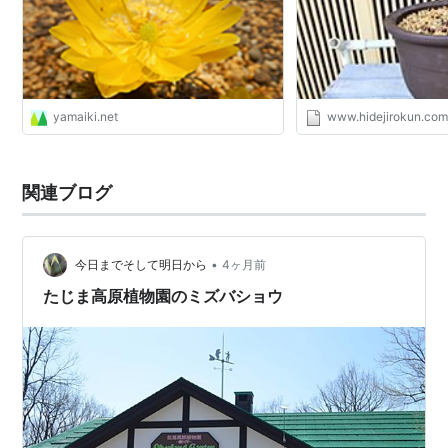
yamaiki.net
www.hidejirokun.co
関連ブログ
•
今日までそして明日から
4ヶ月前
たじま高原植物園のミズバショウ