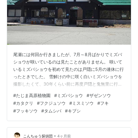
尾瀬には何回か行きましたが、7月～8月ばかりでミズバ
ショウが咲いているのは見たことがありません。 咲いて
いるミズバショウを初めて見たのは戸隠に5月の連休に行
ったときでした。 雪解けの中に咲く白いミズバショウを
撮影したくて、30年くらい前に再度戸隠と鬼無里に行き
ました。 そして、2020年5月に尾瀬にミズバショウを見
#
たじま高原植物園
#
ミズバショウ
#
ザゼンソウ
に行く計画をしていました。 ところが、新型コロナウイ
#
カタクリ
#
フクジュソウ
#
ミスミソウ
#
フキ
ルスの感染が広がり、予約していた山小屋から休館する
#
フッキソウ
#
タムシバ
#
キブシ
と連絡が入り断念しました。 高照寺について調べている
とたじま高原植物園を見つけました。ミズバショウが咲
いているに違いないと４月１１日に行ってきました。 ミ
ズバショウをはじめ、たじま高…
•
こんちゅう探偵団
4ヶ月前