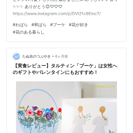
✨✨✨ ありがとう😊♡♡♡
https://www.instagram.com/p/DVI21c9Emc7/
#
わばら
#
和ばら
#
ブーケ
#
花が好き
#
花のある暮らし
•
たぬ吉のつぶやき
6ヶ月前
【実食レビュー】タルティン「ブーケ」は女性へ
のギフトやバレンタインにもおすすめ！