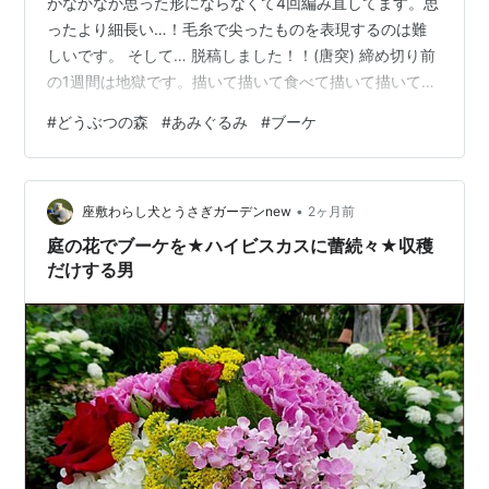
がなかなか思った形にならなくて4回編み直してます。思
ったより細長い…！毛糸で尖ったものを表現するのは難
しいです。 そして… 脱稿しました！！(唐突) 締め切り前
の1週間は地獄です。描いて描いて食べて描いて描いて仮
眠とって描いて描いて…基本的に時間の限り原稿を描い
#
どうぶつの森
#
あみぐるみ
#
ブーケ
ている状態になります。編み物できなくて辛かった。原
稿作業が止まるのが怖くて食事中も入眠時も焦りと不安
があります。無事入眠しても締切への恐怖が強すぎて２
•
時間で目覚めます。 もう漫画家やって10年以上経つのに
座敷わらし犬とうさぎガーデンnew
2ヶ月前
この地獄期間は変わらない。焦ったって寝たり食べたり
庭の花でブーケを★ハイビスカスに蕾続々★収穫
しなきゃならないのだから割り切れ…
だけする男