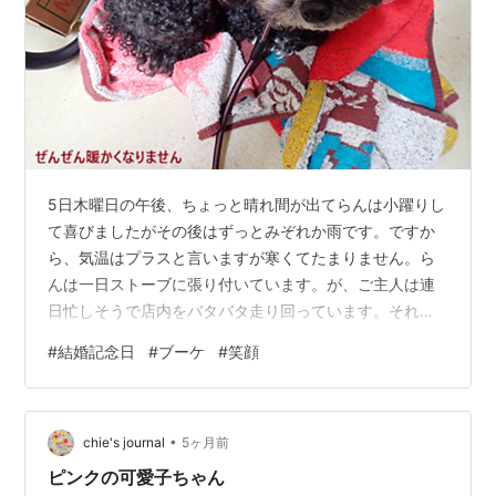
5日木曜日の午後、ちょっと晴れ間が出てらんは小躍りし
て喜びましたがその後はずっとみぞれか雨です。ですか
ら、気温はプラスと言いますが寒くてたまりません。ら
んは一日ストーブに張り付いています。が、ご主人は連
日忙しそうで店内をバタバタ走り回っています。それを
もっとゆっくりやればいいのにと、らんは横目で見てい
#
結婚記念日
#
ブーケ
#
笑顔
ます。まぁ、性分なので仕方ありませんが。お迎えが来
るまで治らないでしょう。 そう、3月は８月のお盆に次
いで大忙し。人の移動やら春のお彼岸がありますから
•
ね。また今日は朝の８時に仕事を終えた男性が直でお店
chie's journal
5ヶ月前
に来て、結婚記念日のお花を作って欲しいと。食べ物も
ピンクの可愛子ちゃん