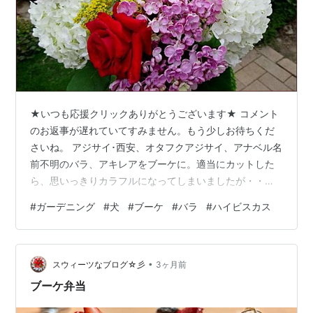
★いつも応援クリックありがとうございます★ コメント
のお返事が遅れていてすみません。もう少しお待ちくだ
さいね。 アジサイ･西安、オタフクアジサイ、アナベル名
前不明のバラ、アキレアをブーケに。適当にカットした
ら、思いっきりカラフルになってしまいましたが・・・
※※※※※※※※※※※※※※※※※※※※※※※ 読者登録（無料）をし
#
ガーデニング
#
犬
#
ブーケ
#
バラ
#
ハイビスカス
ていただけると大変うれしいです。読者登録欄は、右上
のプロフィール下にあります。どうぞよろしくお願いい
たします。 ※※※※※※※※※※※※※※※※※※※※※※※ ★手作りの
•
うさぎガーデン全体の様子はこちらでご紹介していま
スウィーツなブログ☆彡
3ヶ月前
す。↓ 「上から見たうさぎガーデン・冬」「上から見た
ブーケ弁当
南の…