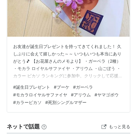
お友達が誕生日プレゼントを持ってきてくれました！ 久
しぶりに会えて嬉しかった～～ いつもいつも本当にあり
がとう🎵 【お花屋さんのメモより】 ・ガーベラ（2種）
・モカラ ロイヤルサファイヤ ・アリウム ・山ごぼう ・
カラー ピカソ ランキングに参加中。クリックして応援お
願いします！ ランキング参加中gooからきました ランキ
#
誕生日プレゼント
#
ブーケ
#
ガーベラ
ング参加中死別 未亡人 ランキング参加中シングルマザー
#
モカラロイヤルサファイヤ
#
アリウム
#
ヤマゴボウ
#
カラーピカソ
#
死別シングルマザー
ネットで話題
もっと見る