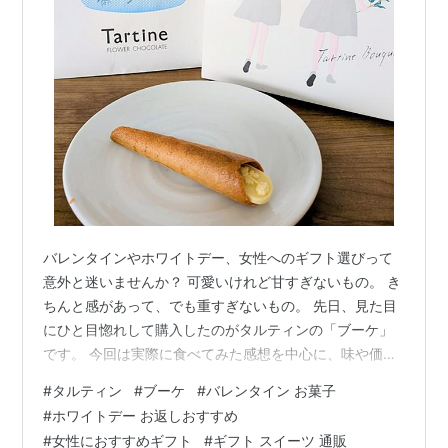
バレンタインやホワイトデー、女性へのギフト選びって
意外と迷いませんか？ 可愛いけれど甘すぎないもの。 き
ちんと感があって、でも重すぎないもの。 先日、見た目
にひと目惚れして購入したのがタルティンの「ブーケ」
です。 今回は実際に食べてみた感想を中心に、味や価
格、女性へのギフトとしておすすめできるかを正直にレ
#
タルティン
#
ブーケ
#
バレンタイン お菓子
ビューします。 実際に購入を検討している方の参考にな
#
ホワイトデー お返しおすすめ
れば嬉しいです。 ◆タルティン「ブーケ」ってどんなお
#
女性におすすめギフト
#
ギフト スイーツ 通販