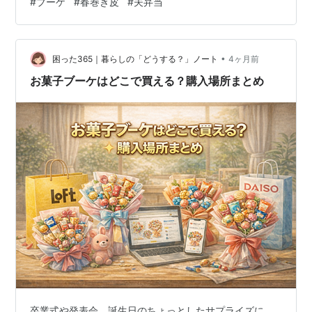
#
ブーケ
#
春巻き皮
#
夫弁当
•
困った365｜暮らしの「どうする？」ノート
4ヶ月前
お菓子ブーケはどこで買える？購入場所まとめ
卒業式や発表会、誕生日のちょっとしたサプライズに、