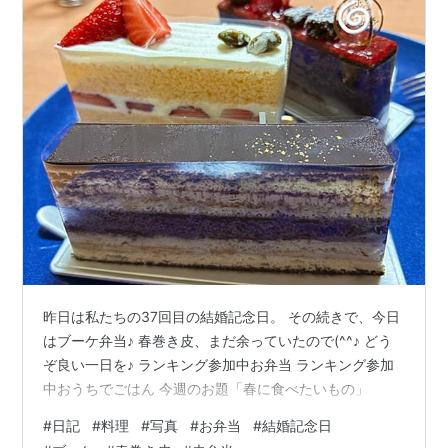
昨日は私たちの37回目の結婚記念日。 その続きで、今日
はブーケ弁当♪ 春巻き皮、まだ余っていたので(^^♪ どう
ぞ良い一日を♪ ランキング参加中お弁当 ランキング参加
中おうちでごはん 今週のお題「春に食べたいもの」
#
日記
#
料理
#
写真
#
お弁当
#
結婚記念日