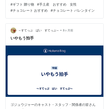
菓子？ ◆見た目が可愛い！女性へのギフトにぴったり ◆
#
ギフト 贈り物
#
手土産 おすすめ 女性
実際に食べてみた感想（甘すぎない？） ◆値段は？ギフ
#
チョコレート おすすめ
#
チョコレート バレンタイン
トとしてどう？ ◆バレンタイン・ホワイトデーのお返し
にも使える？ ◆どこで買える？通…
•
～すてっぷ ばい すてっぷ～
8ヶ月前
いやもう拍手
ゴジュウジャーのキャスト・スタッフ・関係者の皆さん