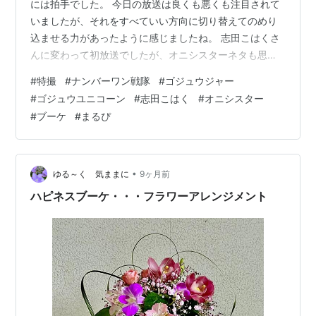
には拍手でした。 今日の放送は良くも悪くも注目されて
いましたが、それをすべていい方向に切り替えてのめり
込ませる力があったように感じましたね。 志田こはくさ
んに変わって初放送でしたが、オニシスターネタも思い
っきり擦りつつ、潜入捜査のための変装が解けなくなっ
#
特撮
#
ナンバーワン戦隊
#
ゴジュウジャー
たという力技。 清々しさすら感じる。 しかもOPもちゃ
#
ゴジュウユニコーン
#
志田こはく
#
オニシスター
んと変更後キャストで撮り直した新バージョンで、これ
#
ブーケ
#
まるぴ
は本当に拍手物です。お疲れ様でした。 ストーリーとい
えば、ブーケと陸王の関係がまさかの展開に。 今回はブ
ーケ役のまるぴさんの演技が光りまくってましたね。 も
はやヒーロー側かと言わんばかりの泣き…
•
ゆる～く 気ままに
9ヶ月前
ハピネスブーケ・・・フラワーアレンジメント