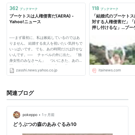
362
118
ブックマーク
ブックマーク
ブーケトスは人権侵害だ(AERA) -
「結婚式のブーケトス
Yahoo!ニュース
対する人権侵害だ」「
押し付けるな」…ブー
怒る女性たち : 痛いニュ
──まず最初に、私は嫉妬しているのではあ
りません。 結婚する友人を祝いたい気持ちで
いっぱいです。 でも、あの時間だけは許せな
いんです。── チャペルの外に出た。 「独
身女性のみなさ〜ん」 ついにきた、あの時
間。 先日、出席した結婚式で、私（35
zasshi.news.yahoo.co.jp
itainews.com
歳・独身）は気づかぬフリをキメ込んで、よ
そ見をしていた。な...
関連ブログ
•
pokeppo
1ヶ月前
どうぶつの森のあみぐるみ10