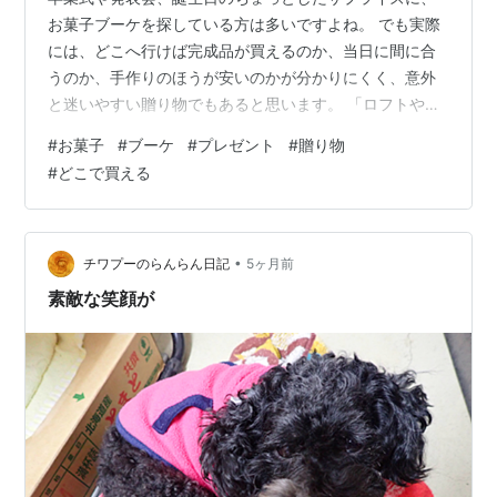
お菓子ブーケを探している方は多いですよね。 でも実際
には、どこへ行けば完成品が買えるのか、当日に間に合
うのか、手作りのほうが安いのかが分かりにくく、意外
と迷いやすい贈り物でもあると思います。 「ロフトやド
ンキにあるのかな」 「通販ならすぐ届くのかな」 「大人
#
お菓子
#
ブーケ
#
プレゼント
#
贈り物
向けでも浮かないものは見つかるかな」 と気になってさ
#
どこで買える
がしている方も多いのではないでしょうか。 この記事で
は、お菓子ブーケを売ってる場所を実店舗と通販に分け
て整理しながら、価格帯、選び方、手作りの方法、イベ
ント別の使い分けまでわかりやすくまとめていきます。
•
チワプーのらんらん日記
5ヶ月前
今すぐ買いたい方にも、できるだけ安く…
素敵な笑顔が