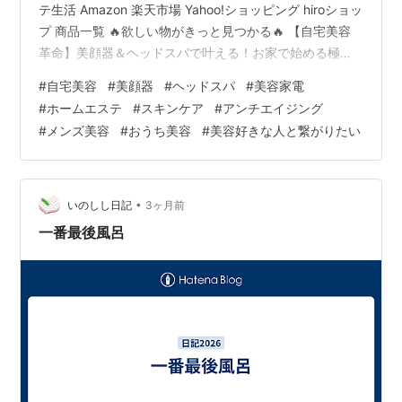
テ生活 Amazon 楽天市場 Yahoo!ショッピング hiroショッ
プ 商品一覧 🔥欲しい物がきっと見つかる🔥 【自宅美容
革命】美顔器＆ヘッドスパで叶える！お家で始める極上
セルフ美容時間 今や美容は女性だけのものではない時代
#
自宅美容
#
美顔器
#
ヘッドスパ
#
美容家電
最近では、美容やヘッドスパは女性だけではなく、男性
#
ホームエステ
#
スキンケア
#
アンチエイジング
や中高年世代にも人気が広がっています。 「いつまでも
#
メンズ美容
#
おうち美容
#
美容好きな人と繋がりたい
若々しく居たい」 「綺麗な肌を維持したい」 「清潔感を
大切にしたい」 そんな想いを持つ人が増え、今では老若
男女すべての人が美容を意識する時代になりました。
SNSや…
•
いのしし日記
3ヶ月前
一番最後風呂