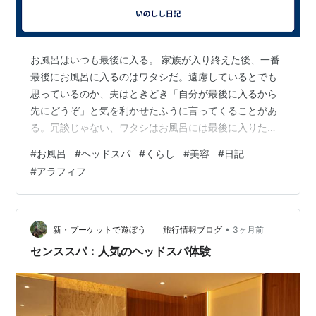
お風呂はいつも最後に入る。 家族が入り終えた後、一番
最後にお風呂に入るのはワタシだ。遠慮しているとでも
思っているのか、夫はときどき「自分が最後に入るから
先にどうぞ」と気を利かせたふうに言ってくることがあ
る。冗談じゃない、ワタシはお風呂には最後に入りたい
のだ、邪魔をするでない。 なぜ一番最後のお風呂がいい
#
お風呂
#
ヘッドスパ
#
くらし
#
美容
#
日記
のか、それは浴室に入ってすぐジャボンと湯船に入れる
#
アラフィフ
からである。次に誰かがお風呂に入るとなると、体も頭
もしっかり洗って最後に湯船につかることになる。けれ
ど、一番最後のお風呂なら、もちろん次に入る人は誰も
いないので、適当に体を流したらすぐさま湯船につかっ
•
新・プーケットで遊ぼう 旅行情報ブログ
3ヶ月前
ても差し支えない。 湯船でしっかり温まって、し…
センススパ：人気のヘッドスパ体験