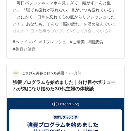
「毎日パソコンやスマホを見すぎて、頭がずーんと重
い」 「寝ても疲れが取れない、目がいつも疲れている」
「とにかく、日常を忘れて心の底からリフレッシュした
い！」 あなたも、そんな「脳の疲れ」を溜め込んでいま
せんか？ 日々仕事やブログ、SNSに向き合っていると、
気がつかないうちに頭皮がガチガチに凝り固まってしま
#
ヘッドスパ
#
リフレッシュ
#
ご褒美
#
脳疲労
うもの。 「もう限界……！」ということで、先日、自分
#
美容と健康
へのご褒美を兼ねて数ヶ月ぶりに本格的なヘッドスパに
行ってきました。 結論から言うと、本当に頭が軽くなっ
て、視界が2倍くらい明るくなって大感動！ この記事で
は、私が実際に体験して感じたヘッドスパの驚きの効果
•
ごきげん美容とおうち菜園
2ヶ月前
と、ガチガチの脳疲労をリフレッシュで…
強髪プログラムを始めました｜分け目やボリュー
ムが気になり始めた30代主婦の体験談