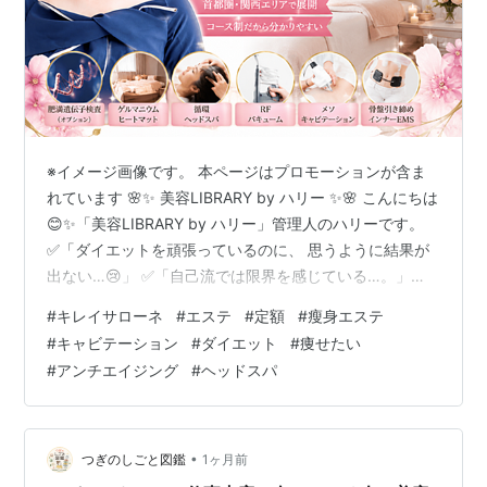
※イメージ画像です。 本ページはプロモーションが含ま
れています 🌸✨ 美容LIBRARY by ハリー ✨🌸 こんにちは
😊✨「美容LIBRARY by ハリー」管理人のハリーです。
✅「ダイエットを頑張っているのに、 思うように結果が
出ない…😢」 ✅「自己流では限界を感じている…。」
✅「エステに興味はあるけれど、 料金がどんどん高くな
#
キレイサローネ
#
エステ
#
定額
#
瘦身エステ
りそうで不安…。」 そんな悩みを抱えている女性は、多
#
キャビテーション
#
ダイエット
#
痩せたい
いのではないでしょうか。💭 最近では、単に体重を減ら
#
アンチエイジング
#
ヘッドスパ
すことだけを目的としたダイエットではなく、健康的で
美しいボディラインを目指す、『全身美容』という考え
方が注目されています。✨ ですが、 ✔ エステは料金が分
か…
•
つぎのしごと図鑑
1ヶ月前