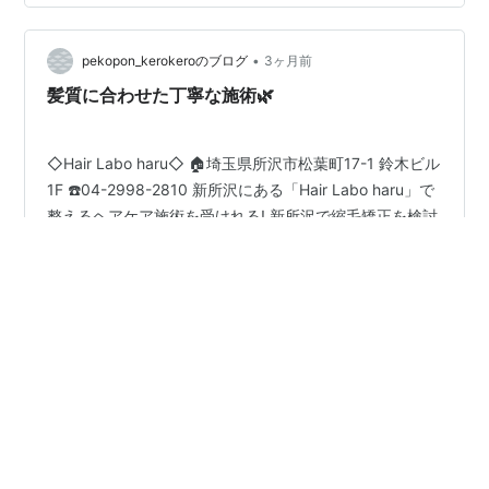
が、マッサージ屋さん、ペットグッズのお店がスパの並
びにありました。 到着するとスタッフの方がすぐにスリ
ッパを出してくれました。細やかなサービスが…
•
pekopon_kerokeroのブログ
3ヶ月前
髪質に合わせた丁寧な施術🌿
◇Hair Labo haru◇ 🏠埼玉県所沢市松葉町17-1 鈴木ビル
1F ☎️04-2998-2810 新所沢にある「Hair Labo haru」で
整えるヘアケア施術を受けれる! 新所沢で縮毛矯正を検討