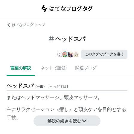
はてなブログ トップ
ヘッドスパ
このタグでブログを書く
言葉の解説
ネットで話題
関連ブログ
ヘッドスパ
(
一般
)
【
へっどすぱ
】
またはヘッドマッサージ、頭皮マッサージ。
主にリラクゼーション（癒し）と頭皮ケアを目的とする
手技。
解説の続きを読む
長谷川京子さんがＣＭでヘッドスパをしていたことで人