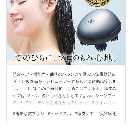
頭皮ケア・機能性・価格のバランスで選ぶ人気電動頭皮
ブラシ10商品を、レビューデータをもとに徹底比較しま
した。 １. はじめに 毎日忙しく過ごしていると、頭皮の
ケアはついつい後回しになりがちですよね。シャンプー
のついでや、テレビを見ながらのリラックスタイムに、
手軽に本格的なヘッドスパ気分を味わえるのが電動頭皮
#
電動頭皮ブラシ
#
ヘッドスパ
#
頭皮ケア
#
美容家電
ブラシの魅力です。今回は価格・レビュー・機能性・携
帯性のバランスを軸に、実際に購入できる10商品を比較
してみました。 これから1台選ぶ方の参考になれば嬉しい