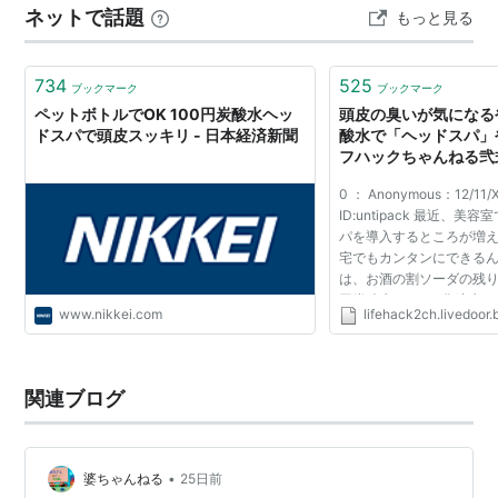
ネットで話題
もっと見る
です。 ２. 電動頭皮ブラシの基礎知識 電動頭皮ブラシと
は 電動頭皮ブラシは、シリコンや金属製のブラシ・アタ
ッチメントを頭皮に当てて、振…
734
525
ブックマーク
ブックマーク
ペットボトルでOK 100円炭酸水ヘッ
頭皮の臭いが気になる
ドスパで頭皮スッキリ - 日本経済新聞
酸水で「ヘッドスパ」や
フハックちゃんねる弐
0 ： Anonymous：12/11/
ID:untipack 最近、
パを導入するところが増
宅でもカンタンにできるん
は、お酒の割ソーダの残り
円炭酸水でOK。 化粧水
www.nikkei.com
lifehack2ch.livedoor.
つけるアトマイザーに50
ます。 お風呂やシャワーの前
関連ブログ
•
婆ちゃんねる
25日前