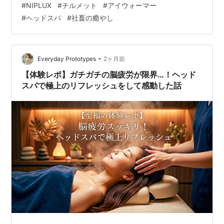
#
NIPLUX
#
チルメット
#
アイウォーマー
ドに入っても、脳は勝手に働き続け、目は冴え渡り、結
#
ヘッドスパ
#
社畜の癒やし
局、浅い眠りのまま朝を迎える。 「ああ、クソ…！ 誰
か、このパンパンに膨れ上がった俺の頭蓋骨を、物理的
に揉みほぐしてくれないか…！」 そう、俺たちが求めて
いるのは、気休めのアイマスクや、手動の頭皮マッサー
•
Everyday Prototypes
2ヶ月前
ジブラシではない。この“重すぎる頭”を、…
【体験レポ】ガチガチの脳疲労が限界…！ヘッド
スパで極上のリフレッシュをして感動した話