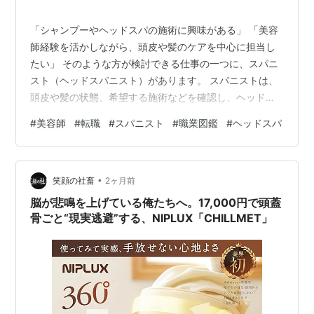
「シャンプーやヘッドスパの施術に興味がある」 「美容
師経験を活かしながら、頭皮や髪のケアを中心に担当し
たい」 そのような方が検討できる仕事の一つに、スパニ
スト（ヘッドスパニスト）があります。 スパニストは、
頭皮や髪の状態、希望する施術などを確認し、ヘッドス
パやシャンプー、頭皮・ヘアケアに関するサービスを提
#
美容師
#
転職
#
スパニスト
#
職業図鑑
#
ヘッドスパ
供する仕事です。 水やシャンプー剤を使用するウェット
ヘッドスパと、髪を濡らさずに手技を行うドライヘッド
スパでは、仕事内容や勤務先、必要な資格が異なる場合
•
があります。 また、ドライヘッドスパであっても、手荒
笑顔の社畜
2ヶ月前
れや会話の負担が必ずなくなるとは限りません。担当業
脳が悲鳴を上げている俺たちへ。17,000円で頭蓋
務や使用する商材、接客方法、勤務条件など…
骨ごと“現実逃避”する、NIPLUX「CHILLMET」