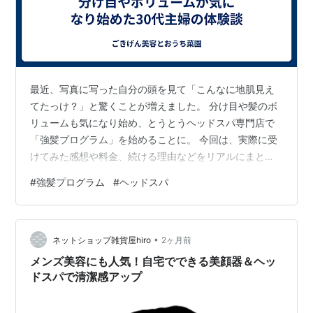
最近、写真に写った自分の頭を見て「こんなに地肌見え
てたっけ？」と驚くことが増えました。 分け目や髪のボ
リュームも気になり始め、とうとうヘッドスパ専門店で
「強髪プログラム」を始めることに。 今回は、実際に受
けてみた感想や料金、続ける理由などをリアルにまとめ
てみます。 強髪プログラムを2回受けた現在の結論 最
#
強髪プログラム
#
ヘッドスパ
近、分け目やボリュームが気になってきた話 強髪プログ
ラムって何？ 実際に受けてみた感想 痛みはある？ 施術
時間 頭皮の感覚 ヘッドスパとの違い 何回くらい受ける
•
必要がある？ ヘッドスパ専門店で説明されたこと 継続前
ネットショップ雑貨屋hiro
2ヶ月前
提のケアだった 料金のリアル 続けながら記録していこう
メンズ美容にも人気！自宅でできる美顔器＆ヘッ
と思います 強髪プログラム…
ドスパで清潔感アップ