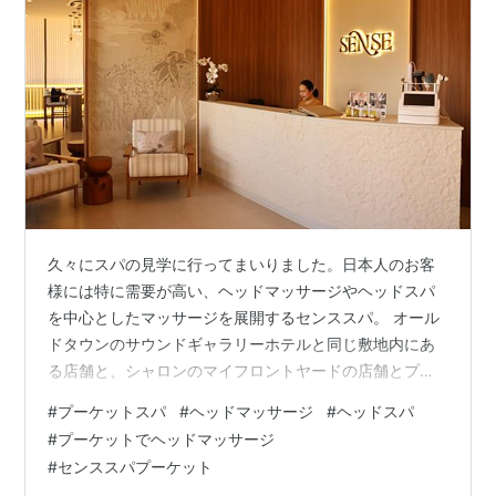
久々にスパの見学に行ってまいりました。日本人のお客
様には特に需要が高い、ヘッドマッサージやヘッドスパ
を中心としたマッサージを展開するセンススパ。 オール
ドタウンのサウンドギャラリーホテルと同じ敷地内にあ
る店舗と、シャロンのマイフロントヤードの店舗とプー
ケットでは2店舗があります。 会社からも近い、マイフ
#
プーケットスパ
#
ヘッドマッサージ
#
ヘッドスパ
ロントヤードのほうにお邪魔してきました。 センススパ
#
プーケットでヘッドマッサージ
はフィットネスのある建物のそばの二階にありました。
#
センススパプーケット
マイフロントヤードは二階にあがったのは初めてでした