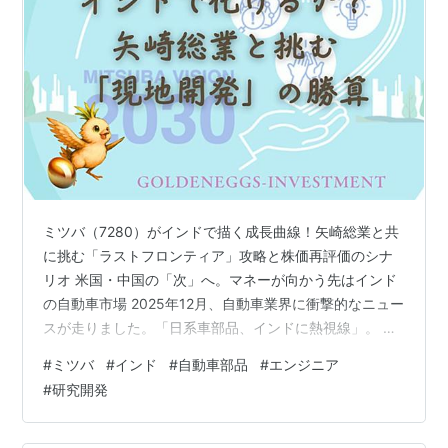
ミツバ（7280）がインドで描く成長曲線！矢崎総業と共
に挑む「ラストフロンティア」攻略と株価再評価のシナ
リオ 米国・中国の「次」へ。マネーが向かう先はインド
の自動車市場 2025年12月、自動車業界に衝撃的なニュー
スが走りました。「日系車部品、インドに熱視線」。 米
国の高関税政策や中国市場の成熟化・競争激化により、
#
ミツバ
#
インド
#
自動車部品
#
エンジニア
日本の自動車産業は大きな転換点を迎えています。そん
#
研究開発
な中、「ラストフロンティア」と呼ばれるインド市場に
対し、日本の部品メーカーが本気の攻勢をかけ始めまし
た。 その筆頭格が、ワイヤハーネスの巨人・矢崎総業