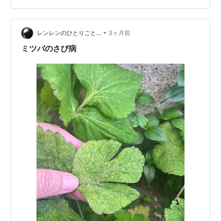
コを、タケノコが大好きなのを知られてしまっているの
で、ウチにもお裾分け 🙏 織パパが夕飯にめちゃ美味しい
•
タケノコご飯を作ってくれた〜\( ˆoˆ )/ お味噌汁には、朝
レンレンのひとりごと…
3ヶ月前
どれの柔らかくて美味しいミツバちゃんをたっぷり入れ
ミツバのさび病
て。 妹が去年の冬に仕込んだ…