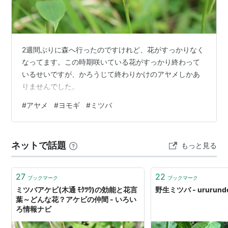
2週間ぶりに森へ行ったのですけれど、花がすっかりなく
なってます。この時期咲いている花がすっかり終わって
いるせいですが、かろうじて終わりかけのアヤメしかあ
りませんでした。
#
アヤメ
#
ヨモギ
#
ミツバ
ネットで話題
もっと見る
27
22
ブックマーク
ブックマーク
ミツバアケビ(木通 ﾓｸﾂｳ)の効能と花言
野生ミツバ - ururu
葉～どんな花？アケビの仲間 - いろい
ろ情報ナビ