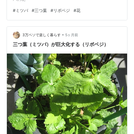
#
ミツバ
#
三つ葉
#
リボベジ
#
花
•
3万ペソで楽しく暮らす
5ヶ月前
三つ葉（ミツバ）が巨大化する（リボベジ）