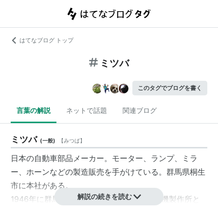
はてなブログ トップ
ミツバ
このタグでブログを書く
言葉の解説
ネットで話題
関連ブログ
ミツバ
(
一般
)
【
みつば
】
日本の自動車部品メーカー。モーター、ランプ、ミラ
ー、ホーンなどの製造販売を手がけている。群馬県桐生
市に本社がある。
解説の続きを読む
1946年に群馬県桐生市に株式会社三ツ葉電機製作所と
して創立。1996年に株式会社
ミツバ
に商号変更した。