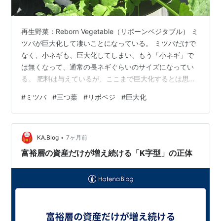
再生野菜：Reborn Vegetable（リボーンベジタブル） ミ
ツバが巨大化して凄いことになっている。 ミツバだけで
なく、小ネギも、巨大化してしまい、もう「小ネギ」で
は無くなって、通常の長ネギぐらいのサイズになってい
る。 肥料は与えているが、ここまで巨大化するとは思わ
なかった。 三つ葉（ミツバ） bp-en.hatenablog.com
#
ミツバ
#
三つ葉
#
リボベジ
#
巨大化
•
KA.Blog
7ヶ月前
富裕層の資産だけが増え続ける「K字型」の正体