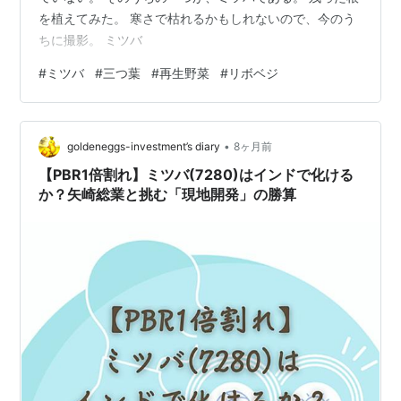
を植えてみた。 寒さで枯れるかもしれないので、今のう
ちに撮影。 ミツバ
#
ミツバ
#
三つ葉
#
再生野菜
#
リボベジ
•
goldeneggs-investment’s diary
8ヶ月前
【PBR1倍割れ】ミツバ(7280)はインドで化ける
か？矢崎総業と挑む「現地開発」の勝算