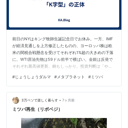
前日のNYはキング牧師生誕記念日でお休み。一方、IMF
が経済見通しを上方修正したものの、ヨーロッパ株は欧
米の関税合戦懸念を受けてそれぞれ1%超の大きめの下落
に。WTI原油先物は59ドル前半で横ばい。金銀は反発で
それぞれ最高値更新。銅もしっかり。投資判断は「やや
売り」。先週はSOX指数が強いことでアジア株全般的に
#
じょうしょうダルマ
#
メタプラネット
#
ミツバ
しっかりでしたが、マグニフィセント7は買い疲れ感。小
型株が日米で強く、ラッセル2000は最高値を更新。そし
てアメリカ株はベネズエラ攻撃で資源を獲得したもの
•
の、相対的には引き続き弱い動きになっています。ベネ
3万ペソで楽しく暮らす
7ヶ月前
ズエラに加えてイランでの「アラブの春」的な動きや、
ミツバ再生（リボベジ）
グリーンランドの話も含めて全般的に…