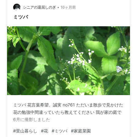
（非上場）と、小型モーターのスペシャリスト・ミツバ
•
シニアの退屈しのぎ
10ヶ月前
（7280）です。 特に上場企業で…
ミツバ
ミツバ 花言葉希望、誠実 no761 ただいま散歩で見かけた
花の勉強中間違っていたら教えてください 我が家の庭で
6月に撮影しました
#
里山暮らし
#
花
#
ミツバ
#
家庭菜園