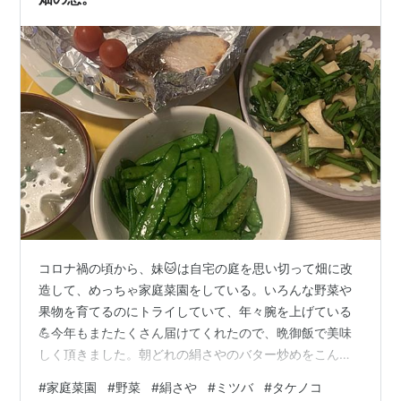
コロナ禍の頃から、妹🐱は自宅の庭を思い切って畑に改
造して、めっちゃ家庭菜園をしている。いろんな野菜や
果物を育てるのにトライしていて、年々腕を上げている
💪今年もまたたくさん届けてくれたので、晩御飯で美味
しく頂きました。朝どれの絹さやのバター炒めをこんな
にたっぷり食べれるなんて、ほんま幸せ ❤️去年に続い
#
家庭菜園
#
野菜
#
絹さや
#
ミツバ
#
タケノコ
て、米農家をお手伝いに行った際に頂いた貴重なタケノ