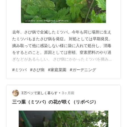
去年、さび病で全滅したミツバ。今年も同じ場所に生え
たミツバもまたさび病を発症。 対処としては早期発見、
摘み取って他に感染しない様に袋に入れて処分し、消毒
をするとのこと。原因としては密植、窒素肥料のやり過
ぎなどがあるらしい。 さび病にかかったミツバを摘み取
った。ついでにクリスマスローズの枯れかかった花も切
#
ミツバ
#
さび病
#
家庭菜園
#
ガーデニング
り落した。大きなごみ袋いっぱいになりました。今日は
やさお酢で消毒する予定。 ランキング参加中料理 ランキ
ングに参加中♪ クリックしていただけると励みになりま
•
す！
3万ペソで楽しく暮らす
3ヶ月前
三つ葉（ミツバ）の花が咲く（リボベジ）