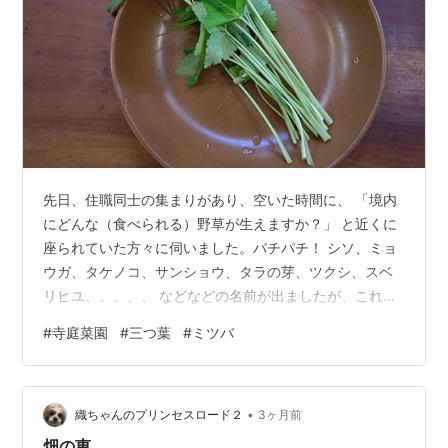
先日、住職同士の集まりがあり、空いた時間に、 「境内
にどんな（食べられる）野草が生えますか？」 と近くに
座られていた方々に伺いました。パチパチ！ シソ、ミョ
ウガ、タケノコ、サンショウ、タラの芽、ツクシ、スベ
リヒユ、、、、、 などなどの名前が出ましたが、これは
円東寺だけだった！ ババーン！ 三つ葉です。 なんでか
#
寺庭菜園
#
三つ葉
#
ミツバ
知らないですけど、毎年、生えてきます。和食にはもち
ろん、私はパスタやサラダにも使います。ありがたや～
え？ もしかして、よく似たヤバい植物、、、、、、では
•
無いですよね（＾＾；） ※食べきれないので、お声がけ
織ちゃんのプリンセスロード２
3ヶ月前
いただければ、いくらでもお分けいたします～
畑の恵。