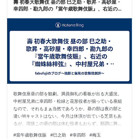
壽 初春大歌舞伎 昼の部 巳之助・歌昇・高砂屋・
場 歌舞伎座アクセス 昼の部 …
幸四郎・勘九郎の『當午歳歌舞伎賑』、右近の
『蜘蛛絲梓弦』、中村屋兄弟・松緑の「実盛物
語」
歌舞伎座昼の部を観劇。満員御礼の看板が出る大盛況。
中村屋兄弟に幸四郎・松緑と花形役者が揃っている座組
なので、それもまぁ当然であろうか。昼の部は夜の部と
違いWキャストはない。今月は休演が出ている芝居もあ
るが、現状この昼の部は休む役者もおらず、順調に興行
を続けているのは喜ばしい事だ。殺しのある正月らしか
#
當午歳歌舞伎賑
#
巳之助
#
幸四郎
#
梅玉
らぬ芝居がある夜の部に比べ、こちらの昼の部は新年を