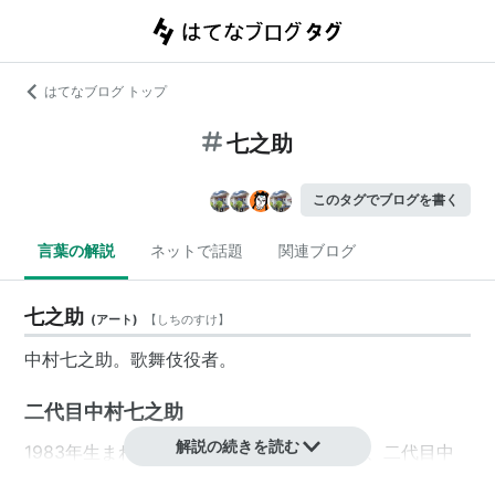
はてなブログ トップ
七之助
このタグでブログを書く
言葉の解説
ネットで話題
関連ブログ
七之助
(
アート
)
【
しちのすけ
】
中村七之助。歌舞伎役者。
二代目中村七之助
解説の続きを読む
1983年生まれ。十八代目中村勘三郎の次男、二代目中
村勘太郎の弟。