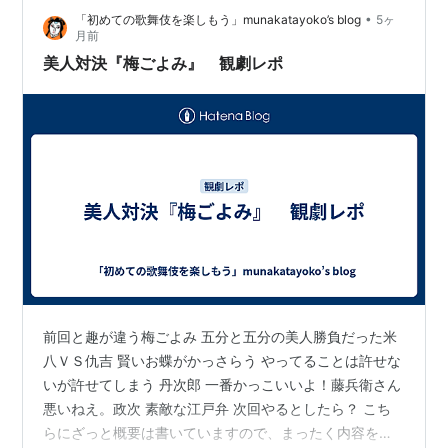
•
「初めての歌舞伎を楽しもう」munakatayoko’s blog
5ヶ
んな例は数多くあるので、興味のある方は調べてみると
月前
面白いかもしれない。 幕開きは『廓三番叟』。江戸時…
美人対決『梅ごよみ』 観劇レポ
前回と趣が違う梅ごよみ 五分と五分の美人勝負だった米
八ＶＳ仇吉 賢いお蝶がかっさらう やってることは許せな
いが許せてしまう 丹次郎 一番かっこいいよ！藤兵衛さん
悪いねえ。政次 素敵な江戸弁 次回やるとしたら？ こち
らにざっと概要は書いていますので、まったく内容を知