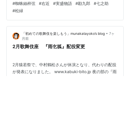
#
蜘蛛絲梓弦
#
右近
#
実盛物語
#
勘九郎
#
七之助
寿ぐ舞踊に早替りのある変化舞踊、そして丸本と云う一
#
松緑
月公演らしい狂言立てである。 幕開きは『當午歳歌舞伎
賑』。曽我物の「正札附根元草摺」と、萬歳の浄瑠璃舞
踊「萬歳」、新作舞踊の「木挽の闇爭」の舞踊三題の組
•
「初めての歌舞伎を楽しもう」munakatayoko’s blog
7ヶ
み合わせである。配役は巳之助の時致、歌昇が朝比奈…
月前
2月歌舞伎座 『雨乞狐』配役変更
2月猿若祭で、中村鶴松さんが休演となり、代わりの配役