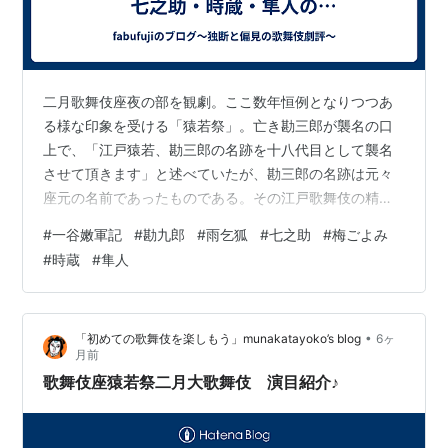
二月歌舞伎座夜の部を観劇。ここ数年恒例となりつつあ
る様な印象を受ける「猿若祭」。亡き勘三郎が襲名の口
上で、「江戸猿若、勘三郎の名跡を十八代目として襲名
させて頂きます」と述べていたが、勘三郎の名跡は元々
座元の名前であったものである。その江戸歌舞伎の精神
を引き継ぐ覚悟を示していた勘三郎の思いが、この「猿
#
一谷嫩軍記
#
勘九郎
#
雨乞狐
#
七之助
#
梅ごよみ
若祭」にこもっている様に思われる。俗に「二・八」と
#
時蔵
#
隼人
云うが、二階席後方に若干の空席はあったものの、九分
通りの入りであった様な印象である。 幕開きは『一谷嫩
軍記』から「陣門」「組打」。丸本の名作であるが、よ
•
「初めての歌舞伎を楽しもう」munakatayoko’s blog
6ヶ
く掛かるのは「熊谷陣屋」である。先月の新橋演舞場で
月前
も團十郎が演じていた。その前段となるのが今回の「…
歌舞伎座猿若祭二月大歌舞伎 演目紹介♪