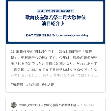
2月歌舞伎座の演目紹介です！ 2月はほぼ例年「猿若
祭」。中村屋中心の座組です。今年は、鶴松の襲名が発
表される予定でしたが直前に延期となり、それもあって
「勘九郎七之助がますます奮闘せねばならぬ公演」とな
ってしまいました。 何とか無事に楽を迎えてほしいもの
です。とにかく勘九郎の出番が多くてキツイ…。ファン
#
猿若祭
#
勘九郎
#
七之助
はうれしいかも。では順番にご紹介します。 昼の部 お江
戸みやげ 鳶奴 弥栄芝居賑（いやさかえしばいのにぎわ
い） 積恋雪関扉（つもるこいゆきのせきのと） 夜の部
•
一谷嫩軍記（いちのたにふたばぐんき）より 陣門・組打
fabufujiのブログ～独断と偏見の歌舞伎劇評～
7ヶ月前
雨乞狐 梅ごよみ 上演スケジュール チケット金額、売り