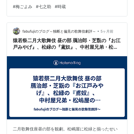
らない人はまずこちらから読んでください。
#
梅ごよみ
#
七之助
#
時蔵
https://munakatayoko.hatenablog.com/entry/2017/02/
06/230551 「梅ごよみ」は、本当にここに書いたように
粋で美しくて後味よし！な演目で私も大好きです。 前回
•
とは役者が変わって趣も多少変わりました。 前回と趣が
fabufujiのブログ～独断と偏見の歌舞伎劇評～
5ヶ月前
違う梅ごよみ 前回は仇吉が菊…
猿若祭二月大歌舞伎 昼の部 鴈治郎・芝翫の『お江
戸みやげ』、松緑の『鳶奴』、中村屋兄弟・松嶋
屋の『弥栄芝居賑』、中村屋兄弟・菊五郎の『積
恋雪関扉』
二月歌舞伎座昼の部を観劇。松嶋屋に松緑と揃ったせい