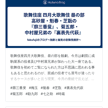
歌舞伎座四月大歌舞伎、昼の部を観劇。今月は劇団に成
駒屋系の役者及び中村屋兄弟が加わった大一座である。
歌舞伎を初めてご覧になられた方は不思議に思われる事
もあると思われるのが、親戚の役者でも屋号が違ったり
するケースが多いと云う現実。今月の座組で云えば、成
駒屋である芝翫の又従兄弟に当たる梅玉は高砂屋で、魁
#
廓三番叟
#
梅玉
#
魁春
#
芝翫
#
裏表先代萩
春は加賀屋である。これは梅玉・魁春兄弟の親である六
#
菊五郎
#
勘九郎
#
七之助
#
時蔵
代目歌右衛門が成駒屋を甥の先代芝翫に名乗らせ、自分
の養子である梅玉と魁春には、それぞれ襲名する際に高
砂屋と加賀屋を継がせたと云う事情に由来している。そ