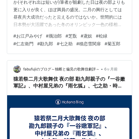
か(それぞれ出は短いが)筆者が観劇した日は夜の部よりも
更に入りが良く、ほぼ満員の盛況。二月の興行としては
昼夜共大成功だったと云えるのではないか。世間的には
日本勢が大活躍であった冬のオリンピック一色の様相だ
ったが、そんな中でも沢山の人が歌舞伎座に足を運んだ
#
お江戸みやげ
#
鴈治郎
#
芝翫
#
鳶奴
#
松緑
のは、本当に凄い事だ。夜の部同様、中村屋兄弟大奮闘
#
仁左衛門
#
勘九郎
#
七之助
#
積恋雪関扉
#
菊五郎
の公演である。 幕開きは『お江戸みやげ』。直木賞作家
である川口松太郎の作で、十七世勘三郎・十四世勘弥の
コンビで初演された狂言。「猿若祭」なので、やはり中
村屋に所縁のある芝居を持って来たと云うところであろ
•
fabufujiのブログ～独断と偏見の歌舞伎劇評～
6ヶ月前
うか。配役は鴈治郎のお辻、芝翫のおゆう、巳之…
猿若祭二月大歌舞伎 夜の部 勘九郎親子の『一谷嫩
軍記』、中村屋兄弟の『雨乞狐』、七之助・時
蔵・隼人の『梅ごよみ』