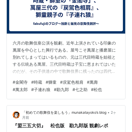
六月の歌舞伎座公演を観劇。近年上演されている印象の
萬屋を中心とした興行である。屋号こそ萬屋と播磨屋に
別れてしまってはいるものの、元は三代目時蔵を始祖と
する伝統ある萬屋。三代目時蔵は子宝に恵まれてはいた
のだが、その子供達の中で歌舞伎界に残ったのは四代目
時蔵のみ。その四代目が早逝してしまったので、長く萬
#
金閣寺
#
時蔵
#
獅童
#
戻駕色相肩
#
萬壽
屋は日の目を見ない時代が続いていた。加えて後継がい
#
萬太郎
#
子連れ狼
#
勘九郎
#
七之助
#
松也
ない事を案じた亡き吉右衛門が、歌六と又五郎(当時歌昇)
を播磨屋に引き抜いてしまった事もあり、増々萬屋は先
細りしてしまう事となった。 しかし自らは映画界に移籍
•
「初めての歌舞伎を楽しもう」munakatayoko’s blog
2ヶ
してしまった三代目の息子である中村錦之介が、親類が
月前
梨園の中で冷遇されている事を憂いて芸名を萬屋…
『盟三五大切』 松也版 勘九郎版 観劇レポ