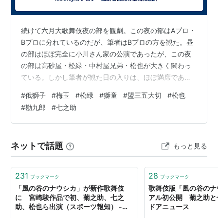
続けて六月大歌舞伎夜の部を観劇。この夜の部はAプロ・
Bプロに分れているのだが、筆者はBプロの方を観た。昼
の部はほぼ完全に小川さん家の公演であったが、この夜
の部は高砂屋・松緑・中村屋兄弟・松也が大きく関わっ
ている。しかし筆者が観た日の入りは、ほぼ満席であっ
た昼の部に比べてると若干空席があり、それでも九分通
#
俄獅子
#
梅玉
#
松緑
#
獅童
#
盟三五大切
#
松也
りの入りと云った感じであったろう。それにしても、松
#
勘九郎
#
七之助
也が歌舞伎座に出るのはいつ以来であろうか。今年の團
菊祭にも出ていないので、恐らく去年の團菊祭以来では
ないか。人気者なので多忙だとは思うが、もっと歌舞伎
ネットで話題
もっと見る
座に出演して貰いたいものである。 幕開きは『俄獅
子』。まぁ作りとしては『お祭り』と同様なイメージ…
231
28
ブックマーク
ブックマーク
「風の谷のナウシカ」が新作歌舞伎
歌舞伎版「風の谷のナ
に 宮崎駿作品で初、菊之助、七之
アル初公開 菊之助と七
助、松也ら出演（スポーツ報知） -
ドアニュース
Yahoo!ニュース