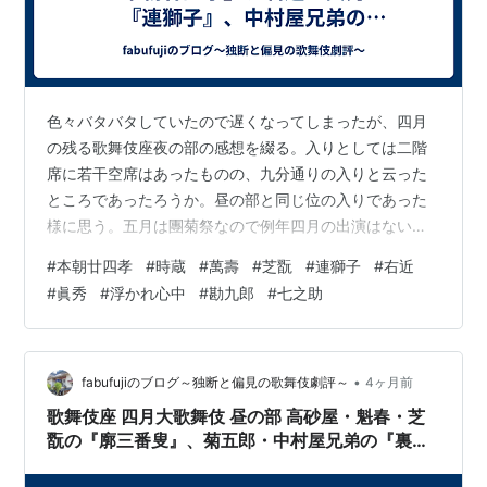
色々バタバタしていたので遅くなってしまったが、四月
の残る歌舞伎座夜の部の感想を綴る。入りとしては二階
席に若干空席はあったものの、九分通りの入りと云った
ところであったろうか。昼の部と同じ位の入りであった
様に思う。五月は團菊祭なので例年四月の出演はない印
象の菊五郎が出ているのが珍しい。團菊祭の後は六月に
#
本朝廿四孝
#
時蔵
#
萬壽
#
芝翫
#
連獅子
#
右近
襲名の締めくくりとして博多座に出る菊五郎。正に東奔
#
眞秀
#
浮かれ心中
#
勘九郎
#
七之助
西走と云ったところ。チケットはおさえたので、今から
博多座公演が楽しみである。 幕開きは『本朝廿四孝』か
ら「十種香」。近松半二らによる丸本の名作である。配
役は時蔵の八重垣姫、七之助の濡衣、歌昇の小文治、萬
•
fabufujiのブログ～独断と偏見の歌舞伎劇評～
4ヶ月前
太郎の六郎、芝翫の謙信、萬壽の蓑作実は勝頼。八重…
歌舞伎座 四月大歌舞伎 昼の部 高砂屋・魁春・芝
翫の『廓三番叟』、菊五郎・中村屋兄弟の『裏表
先代萩』