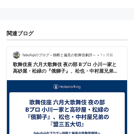
本名・波野隆行。屋号・中村屋。
略歴
1986年、「檻」祭りの子勘吉役で初御目見得、翌年
関連ブログ
中村七之助を襲名。
1988年大河ドラマ「武田信玄」で信玄の長男・太郎
•
役、1999年に「元禄繚乱」で大石主税役で出演す
fabufujiのブログ～独断と偏見の歌舞伎劇評～
1ヶ月前
る。
歌舞伎座 六月大歌舞伎 夜の部 Bプロ 小川一家と
高砂屋・松緑の『俄獅子』、松也・中村屋兄弟の
2003年、「ラスト サムライ」で明治天皇役を演じ
『盟三五大切』
た。
2005年、「インストール」でコウイチ役を演じる。