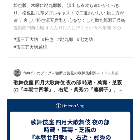
松也版、木曜に勘九郎版。 演出も衣裳も違いがくっき
り。松也勘九郎ダブルキャストで二度おいしい 殺し方が
違う 哀しい松也源五兵衛と 心をなくした勘九郎源五兵衛
愛染院門前の場 すんなり討入に行くという不条理 そのほ
かの役者 源五兵衛の人物像 しらたまやで答え合わせ 演
#
盟三五大切
#
松也
#
勘九郎
#
七之助
出も衣裳も違いがくっきり。松也勘九郎ダブルキャスト
#
盟三五大切感想
で二度おいしい 「どちらも違って、面白い」とは聞いて
いたけれど、これほど違うとは思わなかったのでびっく
りするやら、感心するやら。改めて歌舞伎ってすごく贅
沢な演劇だなと思ったのだ。 だって、松也版と勘九郎版
•
fabufujiのブログ～独断と偏見の歌舞伎劇評～
3ヶ月前
では、演出から衣裳まで違うん…
歌舞伎座 四月大歌舞伎 夜の部 時蔵・萬壽・芝翫
の『本朝廿四孝』、右近・眞秀の『連獅子』、中
村屋兄弟の『浮かれ心中』