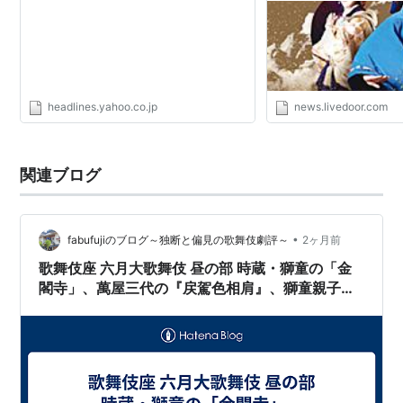
headlines.yahoo.co.jp
news.livedoor.com
関連ブログ
•
fabufujiのブログ～独断と偏見の歌舞伎劇評～
2ヶ月前
歌舞伎座 六月大歌舞伎 昼の部 時蔵・獅童の「金
閣寺」、萬屋三代の『戻駕色相肩』、獅童親子の
『子連れ狼』