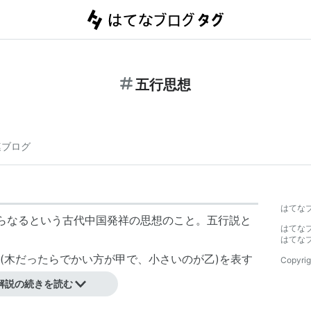
五行思想
連ブログ
はてな
らなるという古代中国発祥の思想のこと。
五行説
と
はてな
はてな
(木だったらでかい方が甲で、小さいのが乙)を表す
Copyrig
解説の続きを読む