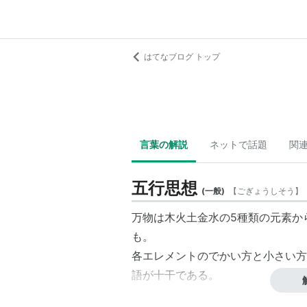
はてなブログ トップ
言葉の解説
ネットで話題
関
五行思想
(
一般
)
【
ごぎょうしそう
】
万物は
木火土金水
の5種類の元素か
も。
各エレメントのでかい方と小さい方
語が
十干
である。