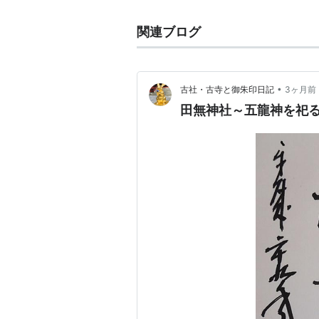
関連ブログ
•
古社・古寺と御朱印日記
3ヶ月前
田無神社～五龍神を祀