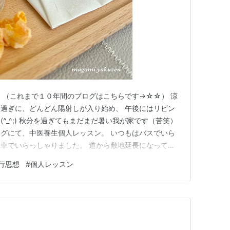
 （これまで１０年間のブログはこちらです→☆☆） 涼
過ぎに、どんどん陽射しが入り始め、 午後にはリビン
^_^;) 秋分を過ぎてもまだまだ暑い我が家です（苦笑）
グにて、中医養生個人レッスン。 いつもはバスでいら
車でいらっしゃりました。 道から敷地延長になってい
客様にも停めていただけます。 10回講座の4回目は、
行思想
#
個人レッスン
すp(*＾-＾*)q 五臓は、どうしても「五臓」にばかり
でも…