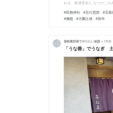
れる、級津彦命(しなつひこのみ
にぬしのみこと)です。 級津彦
#
田無神社
#
五行思想
#
五龍
は、『古事記』では伊弉諾尊(
#
撫龍
#
大鵬土俵
#
辰年
に生まれた神であり、風の神と
•
屋根裏部屋でやりたい放題
1年前
「うな善」でうなぎ 