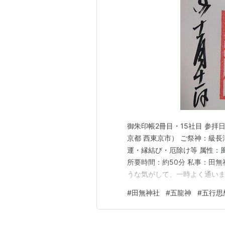
御朱印帳2冊目・15社目 参拝日
京都 西東京市） ご祭神：級
運・縁結び・厄除け等 属性：風
所要時間：約50分 私事：田
うな気がして、一時よく通い
た。行くと五龍すべてに手を合
#
田無神社
#
五龍神
#
五行思
ちで断念したこともありました
る一番札と五龍神みくじです。