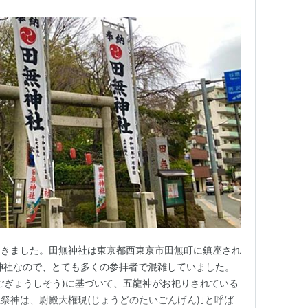
てきました。田無神社は東京都西東京市田無町に鎮座され
神社なので、とても多くの参拝者で混雑していました。
ごぎょうしそう)に基づいて、五龍神がお祀りされている
祭神は、尉殿大権現(じょうどのたいごんげん)｣と呼ば