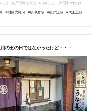
こと)･級戸辺命(しなとべのみこと)、大国主命(おおく
命(しなつひこのみこと)･級戸辺命(しなとべのみこと)
神
#
尉殿大権現
#
級津彦命
#
級戸辺命
#
大国主命
いざなぎのみこと)と伊邪那美命(いざなみのみこと)の間
されて…
土用の丑の日ではなかったけど・・・