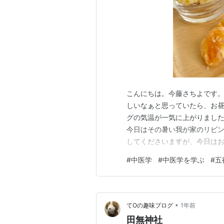
こんにちは。今藤さちよです。
しいなぁと思っていたら、お昼
グの気温が一気に上がりました(
今日はその暑い我が家のリビン
してくださいますが、今日はお
る我が家は、１台でしたら、お
#
中医学
#
中医学を学ぶ
#
五
肝のお話し…モリモリだくさんで
意識が向きがちですが、あくま
•
てOの趣味ブログ
1年前
田無神社