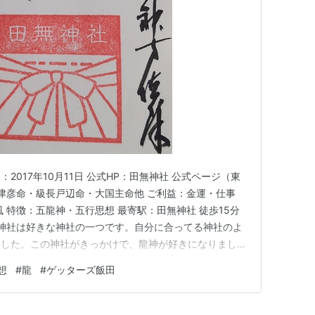
：2017年10月11日 公式HP：田無神社 公式ページ（東
長津彦命・級長戸辺命・大国主命他 ご利益：金運・仕事
 特徴：五龍神・五行思想 最寄駅：田無神社 徒歩15分
無神社は好きな神社の一つです。自分に合ってる神社のよ
ました。この神社がきっかけで、龍神が好きになりまし
わせます。年々混雑するようになり、辰年には2時間待
想
#
龍
#
ゲッターズ飯田
。インスタの写真は、11月23日から節分祭までもらえ
…