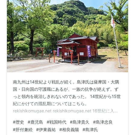
南九州は14世紀より戦乱が続く。島津氏は薩摩国・大隅
国・日向国の守護職にあるが、一族の抗争が絶えず。ず
っと領内を統治しきれないのであった。 14世紀から15世
紀にかけての混乱期についてはこちら。
rekishikomugae.net rekishikomugae.net 16世紀に入っ
て、ようやく島津氏領内をまとめあげる人物が登場す
#
歴史
#
鹿児島
#
戦国時代
#
島津貴久
#
島津忠良
る。島津貴久（しまづたかひさ）である。分家から当主
#
肝付兼続
#
伊東義祐
#
相良義陽
#
島津氏
の座につき、反抗する一門衆や国人衆をおさえ込み、支