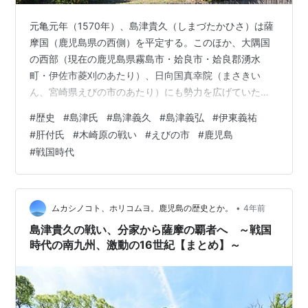
元亀元年（1570年）、島津貴久（しまづたかひさ）は薩
摩国（鹿児島県の西側）を平定する。このほか、大隅国
の西部（現在の鹿児島県霧島市・姶良市・姶良郡湧水
町・伊佐市菱刈のあたり）、日向国真幸院（まさきい
ん、宮崎県えびの市のあたり）にも勢力を広げていた。
rekishikomugae.net rekishikomugae.net 島津貴久には4
#
歴史
#
島津氏
#
島津義久
#
島津義弘
#
伊東義祐
人の息子がいる。嫡男は島津義久（よしひさ）、次男は
#
肝付氏
#
木崎原の戦い
#
えびの市
#
鹿児島
島津忠平（ただひら、島津義弘、よしひろ）、三男は島
#
戦国時代
津歳久（としひさ）、四男は島津家久（いえひさ）であ
る。戦国島津氏の戦いは次世代へ引き継がれる。 島津義
久の代に、島津氏は全盛期を迎えることになる。島津四
兄弟の…
•
ムカシノコト、ホリコムヨ。鹿児島の歴史とか。
4年前
島津貴久の戦い、分家から薩摩の覇者へ ～戦国
時代の南九州、激動の16世紀【まとめ】～