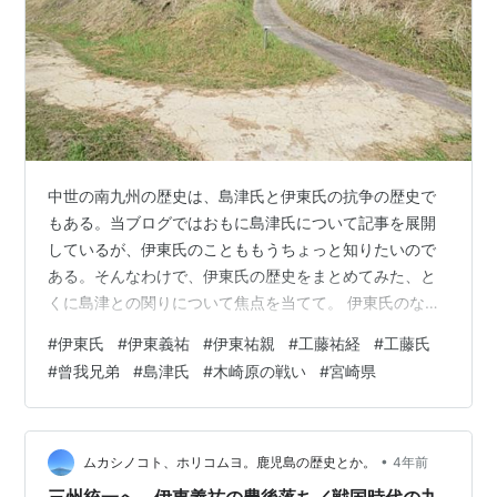
中世の南九州の歴史は、島津氏と伊東氏の抗争の歴史で
もある。当ブログではおもに島津氏について記事を展開
しているが、伊東氏のことももうちょっと知りたいので
ある。そんなわけで、伊東氏の歴史をまとめてみた、と
くに島津との関りについて焦点を当てて。 伊東氏のなり
たち 曾我兄弟の仇討ち 南北朝争乱期に日向に根付く 伊
#
伊東氏
#
伊東義祐
#
伊東祐親
#
工藤祐経
#
工藤氏
東氏と島津氏の抗争 島津貴久の登場 伊東義祐が最盛期を
#
曾我兄弟
#
島津氏
#
木崎原の戦い
#
宮崎県
築く 伊東マンショ 伊東祐兵が飫肥に返り咲く 伊東氏の
なりたち 伊東氏は、藤原武智麻呂（ふじわらのむちま
ろ）にはじまる藤原南家（なんけ）の流れをくむ一族だ
とされる。 武智麻呂の九世孫にあたる藤原為憲（ための
•
ムカシノコト、ホリコムヨ。鹿児島の歴史とか。
4年前
り）は、天慶の乱（平将門の乱、93…
三州統一へ、伊東義祐の豊後落ち／戦国時代の九