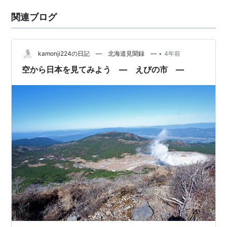
関連ブログ
•
kamonji224の日記 ― 北海道見聞録 ―
4年前
空から日本を見てみよう ― えびの市 ―