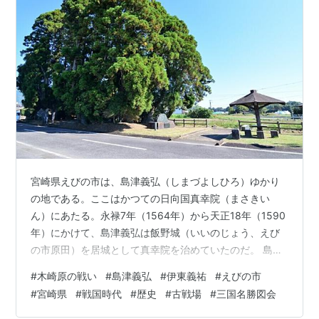
宮崎県えびの市は、島津義弘（しまづよしひろ）ゆかり
の地である。ここはかつての日向国真幸院（まさきい
ん）にあたる。永禄7年（1564年）から天正18年（1590
年）にかけて、島津義弘は飯野城（いいのじょう、えび
の市原田）を居城として真幸院を治めていたのだ。 島津
氏と伊東氏の決戦の地 島津義弘像 木崎原古戦場跡 鳥越
#
木崎原の戦い
#
島津義弘
#
伊東義祐
#
えびの市
城跡 首塚と太刀洗川 元巣塚 島津氏と伊東氏の決戦の地
#
宮崎県
#
戦国時代
#
歴史
#
古戦場
#
三国名勝図会
日向国に大きな勢力を持つ伊東義祐（いとうよしすけ）
も真幸院の支配を目指していた。伊東氏は真幸院の三山