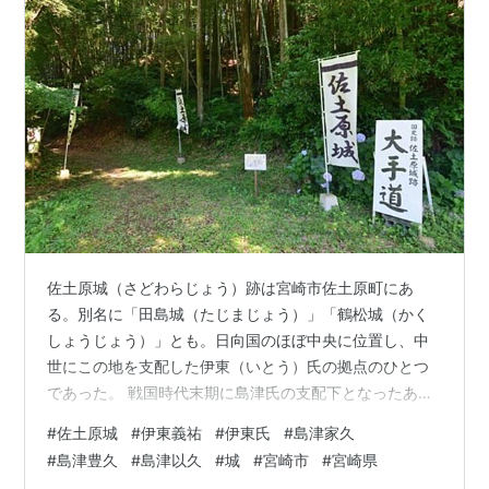
佐土原城（さどわらじょう）跡は宮崎市佐土原町にあ
る。別名に「田島城（たじまじょう）」「鶴松城（かく
しょうじょう）」とも。日向国のほぼ中央に位置し、中
世にこの地を支配した伊東（いとう）氏の拠点のひとつ
であった。 戦国時代末期に島津氏の支配下となったあと
は、島津家久（しまづいえひさ）・島津豊久（とよひ
#
佐土原城
#
伊東義祐
#
伊東氏
#
島津家久
さ）が城主となったことでも知られる。 伊東氏の拠点の
#
島津豊久
#
島津以久
#
城
#
宮崎市
#
宮崎県
ひとつに 本丸跡を目指す 島津家久が佐土原城主に 島津