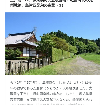
州戦線、島津四兄弟の進撃（3）
天正2年（1574年）、島津義久（しまづよしひさ）は長
年の宿敵であった肝付（きもつき）氏を従属させた。大
隅国を平定し、日向国南部の志布志（しぶし、鹿児島県
志布志市）まで島津氏の支配下となった。薩摩国とあわ
せてその範囲は、現在の鹿児島県全域（島嶼部のぞく）