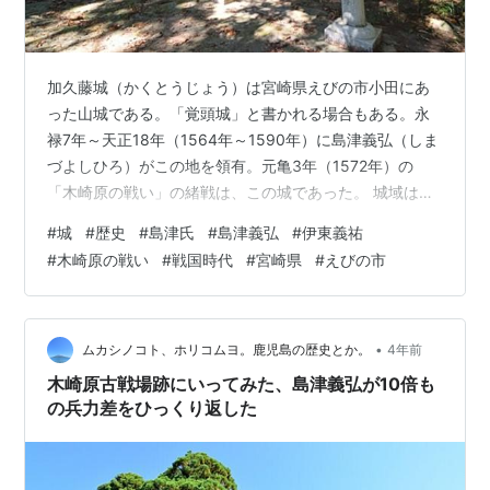
加久藤城（かくとうじょう）は宮崎県えびの市小田にあ
った山城である。「覚頭城」と書かれる場合もある。永
禄7年～天正18年（1564年～1590年）に島津義弘（しま
づよしひろ）がこの地を領有。元亀3年（1572年）の
「木崎原の戦い」の緒戦は、この城であった。 城域は東
西320m、南北270mほど。比高は50mほどで、シラス丘
#
城
#
歴史
#
島津氏
#
島津義弘
#
伊東義祐
陵に築かれている。周囲は断崖で、いかにも堅固な感じ
#
木崎原の戦い
#
戦国時代
#
宮崎県
#
えびの市
である。本城のほかに新城・中城・小城が連なり、防御
力をさらに高めてある。 伊東軍のしくじりのはじまり 加
久藤城を散策 初代薩摩藩主の生まれた城 なお、日付は旧
暦で記す。 伊東軍のしくじりのはじまり 現在の宮崎県え
•
ムカシノコト、ホリコムヨ。鹿児島の歴史とか。
4年前
びの市・小林市の…
木崎原古戦場跡にいってみた、島津義弘が10倍も
の兵力差をひっくり返した