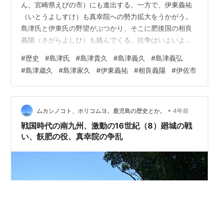
ん、宮崎県えびの市）にも進出する。一方で、伊東義祐
（いとうよしすけ）も真幸院への勢力拡大をうかがう。
島津氏と伊東氏の野望がぶつかり、そこに肥後国の相良
義陽（さがらよしひ）も絡んでくる。抗争はいよいよ激
しくなっていくのである。今回の記事では、薩摩国・大
#
歴史
#
島津氏
#
島津貴久
#
島津義久
#
島津義弘
隅国・肥後国・日向国の国境付近で激戦となる。 島津と
#
島津歳久
#
島津家久
#
伊東義祐
#
相良義陽
#
伊佐市
伊東と肝付と相良と 島津貴久（しまづたかひさ） 伊東義
祐（いとうよしすけ） 肝付兼続（きもつきかねつぐ） 相
良義陽（さがらよしひ） 島津貴久が陸奥守に任官 薩州家
が長島を攻める 祁答院良重、妻に刺殺される 島津義久が
•
ムカシノコト、ホリコムヨ。鹿児島の歴史とか。
4年前
家督をつぐ 三ツ山城を落とせず …
戦国時代の南九州、激動の16世紀（8）廻城の戦
い、飫肥の役、真幸院の争乱