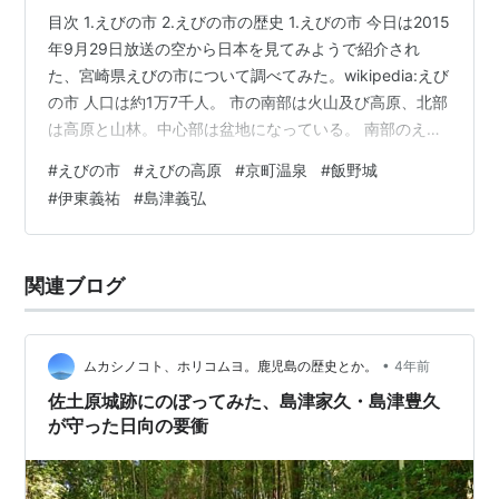
目次 1.えびの市 2.えびの市の歴史 1.えびの市 今日は2015
年9月29日放送の空から日本を見てみようで紹介され
た、宮崎県えびの市について調べてみた。wikipedia:えび
の市 人口は約1万7千人。 市の南部は火山及び高原、北部
は高原と山林。中心部は盆地になっている。 南部のえび
の高原は霧島連山に囲まれた景勝地。 凝灰角礫岩や完新
#
えびの市
#
えびの高原
#
京町温泉
#
飯野城
世溶岩で覆われており、火山活動と森林化が繰り返され
#
伊東義祐
#
島津義弘
た痕跡が残っている。 韓国岳の爆裂火口、明治～昭和ま
でマッチの原料となる硫黄を採取していた硫黄山、火口
湖の不動池など景勝地が人気だ。 市の北部にある矢岳高
関連ブログ
原は加久藤カルデラの外輪山。 盆地部分は今の市街中心
部と…
•
ムカシノコト、ホリコムヨ。鹿児島の歴史とか。
4年前
佐土原城跡にのぼってみた、島津家久・島津豊久
が守った日向の要衝