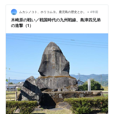
城（みつやまじょう、さんのやまじょう、宮崎県小林
市）を前線基地とし、たびたび軍事行動を起こしてい
•
ムカシノコト、ホリコムヨ。鹿児島の歴史とか。
4年前
た。 元亀3年（1572年）5月4…
木崎原の戦い／戦国時代の九州戦線、島津四兄弟
の進撃（1）