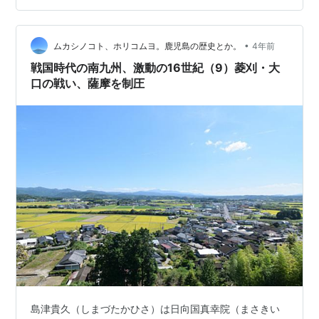
配体制をかためていく。その過程を一気にたどってみ
る。 三州大乱 薩州家が主導か？ 相州家が政権を掌握、
島津貴久が擁立される 薩州家の反撃、前当主の復帰 島津
•
ムカシノコト、ホリコムヨ。鹿児島の歴史とか。
4年前
忠良・島津…
戦国時代の南九州、激動の16世紀（9）菱刈・大
口の戦い、薩摩を制圧
島津貴久（しまづたかひさ）は日向国真幸院（まさきい