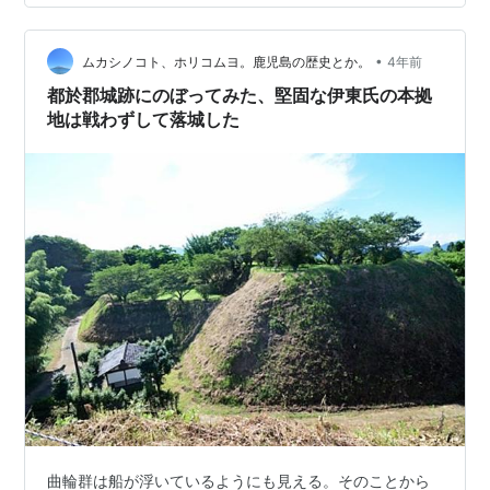
豊久、関ヶ原に散る 佐土原藩 永吉島津家 日付は旧暦で
記す。 伊東氏の拠点のひとつに 伊東氏と日向国との関係
は、建久元年（1190年）に工藤祐経（くどうすけつね）
•
ムカシノコト、ホリコムヨ。鹿児島の歴史とか。
4年前
が日向国内に所領（地頭職）を与えら…
都於郡城跡にのぼってみた、堅固な伊東氏の本拠
地は戦わずして落城した
曲輪群は船が浮いているようにも見える。そのことから