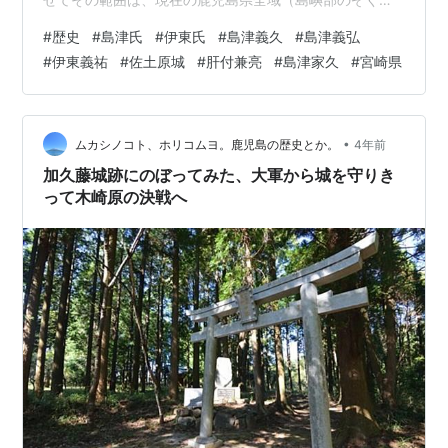
とほぼ重なる。 rekishikomugae.net 日向国（現在の宮崎
#
歴史
#
島津氏
#
伊東氏
#
島津義久
#
島津義弘
県）の伊東義祐（いとうよしすけ）も、島津氏と争って
#
伊東義祐
#
佐土原城
#
肝付兼亮
#
島津家久
#
宮崎県
きた宿敵である。つぎはこちらへ矛先を向ける。島津義
久・島津忠平（ただひら、島津義弘、よしひろ）・島津
歳久（としひさ）・島津家久（いえひさ）の四兄弟の戦
いは続く。 「三州統一」への宿願 天正2年の島津氏領内
•
ムカシノコト、ホリコムヨ。鹿児島の歴史とか。
4年前
の配置と同盟勢力 伊…
加久藤城跡にのぼってみた、大軍から城を守りき
って木崎原の決戦へ