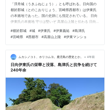
「浮舟城（うきふねじょう）」とも呼ばれる。日向国の
都於郡城（とのこおりじょう、宮崎県西都市）は伊東氏
の本拠地であった。国の史跡にも指定されている。 日向
伊東氏の本拠地 守りは堅いぞ 高屋山上陵と伝わる 日向
伊東氏の本拠地 都於郡城は、建武4年・延元2年（1337
#
都於郡城
#
城
#
伊東氏
#
伊東義祐
#
島津氏
年）に伊東祐持（いとうすけもち）が築城したとされ
#
宮崎県
#
西都市
#
高屋山上陵
#
伊東マンショ
る。伊東氏は南北朝争乱期から日向に根をおろし、ここ
がその本拠地となった。 伊東氏は、工藤（くどう）氏の
一派である。工藤氏は藤原南家の藤原為憲（ためのり）
にはじまり、木工助（もっこうのすけ）に任じられたた
•
ムカシノコト、ホリコムヨ。鹿児島の歴史とか。
4年前
ことから「工藤」と称するようになったと…
日向伊東氏の栄華と没落、島津氏と抗争を続けて
240年余