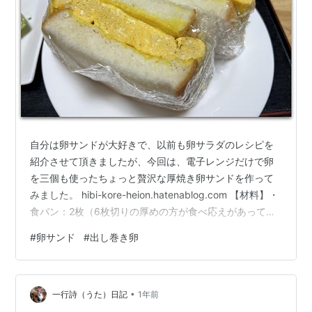
自分は卵サンドが大好きで、以前も卵サラダのレシピを
紹介させて頂きましたが、今回は、電子レンジだけで卵
を三個も使ったちょっと贅沢な厚焼き卵サンドを作って
みました。 hibi-kore-heion.hatenablog.com 【材料】・
食パン：2枚（6枚切りの厚めの方が食べ応えがあってい
いと思います。) ・卵：3個・水：大さじ４・白だし：小
#
卵サンド
#
出し巻き卵
さじ1/2・薄口醤油：小さじ１（濃い口しょうゆでも大丈
夫です）・片栗粉：小さじ１・マヨネーズ：適量・マス
タード：適量 【レシピ】①良く溶いた卵３個に水、白だ
•
し、薄口醤油、片栗粉を入れ混ぜ合わせます。②耐熱容
一行詩（うた）日記
1年前
器（パンのサイズぐらいが望ましい）に入れます。③ラ