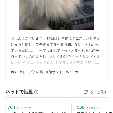
おはようございます。 昨日は仕事前にテニス。お仕事が
始まると忙しくて午後まで食べる時間がない、とわかっ
ている日には、、手でつまんでさっさと食べれるものを
持っていくのがよろし、というわけで うっふサンドとオ
レンジ うっふ、というのは おフランスの言葉で 卵 のこ
とだそうです。お友達のSolopinちゃんがうっふぷりん、
#
猫
#
トモダチの猫
#
卵サンド
#
バーガー
というのをお買い求めになり、教えてくれました。以
来、うでうっふ、うっふとじ、うっふ焼き、などうちで
は なにかっちゃ うっふうっふ言っております。 知り合
ネットで話題
もっと見る
いの方、最近猫ちゃんを亡くされましてね。しばらくし
て ☺️子猫ちゃんを引き取ることにしたの 実は先住さんが
ひとりいるのですけど、子…
704
568
ブックマーク
ブックマーク