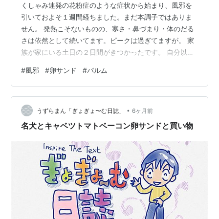
くしゃみ連発の花粉症のような症状から始まり、風邪を
引いておよそ１週間経ちました。まだ本調子ではありま
せん。 発熱こそないものの、寒さ・鼻づまり・体のだる
さは依然として続いてます。ピークは過ぎてますが。 家
族が家にいる土日の２日間がきつかったです。 自分以外
の人の食事の準備するのは苦痛以外の何物でもない。体
#
風邪
#
卵サンド
#
パルム
が本調子でなくても、一応、できるだけいつもの通りに
やろうとする・・・ これよくないのわかってるけどやっ
てしまう。夫と二人だったら、「外食してきて」「弁当
•
買ってきて」で済ませるけどね。 母はそうはいかない。
うずらまん「ぎょぎょ〜む日誌」
6ヶ月前
買ってきたもので済ませられるわけではないし（かむ力
名犬とキャベツトマトベーコン卵サンドと買い物
の問題・メニュー好みなど）。「美味しくな…