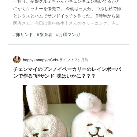
一通り。令嬢クルミちゃんがキュンキュン鳴いてるがと
にかくクッキーを優先で。 今朝は三人分、つぶし茹で卵
とレタスとハムでサンドイッチを作った。 9時半から歯
医者さん。今日は歯科衛生士さんのクリーニング。左上
奥を先に治したので後回しになっていた右上奥の歯抜け
#
卵サンド
#
歯医者
#
月曜マンガ
の部分にいよいよブリッジを入れる段取りで進む予定。
帰りに業務スーパーへ。歯医者さんへは普通は戦車
ZOOKで行くのだけど今日はこれがあるため真っ赤なス
•
クータージョルカブで出てきていた。荷物が多くなった
happykanapyのCebuライフ
2ヶ月前
ので一旦帰宅。 続けて近所のホームセンターへ。ペット
チェンマイのプンノイベーカリーのレインボーパ
シート、乳酸菌ガム、ボーロなどを買う。 お…
ンで作る”卵サンド”味はいかに？？？