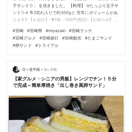
子サンド🥚」 を頂きました。 【料理】 ❇️たっぷり玉子サ
ンド🥚❇️ 🌀2切れ入りで約300gと 非常にボリュームがあ
ります‼️ 【お会計】 🔰1箱：199円(税込) 【お知らせ】 ⚠️
良かったら、ご覧下さい‼ 🔯趣味部屋日記🔯
#
宮崎
#
宮崎県
#
miyazaki
#
宮崎ランチ
https://yoshink.hatenablog.com/ ❇️ごちそうさまでし
#
宮崎グルメ
#
宮崎旅行
#
宮崎観光
#
たまごサンド
た。🍽 最後まで読んでくださり ありがとうございます😀
#
卵サンド
#
トライアル
🌀527軒目🌀 【お店情報】 スーパーセンタートライアル
宮崎恒久店
•
日々是平穏
8ヶ月前
【家グルメ・シニアの男飯】レンジでチン！５分
で完成～簡単厚焼き「出し巻き風卵サンド」