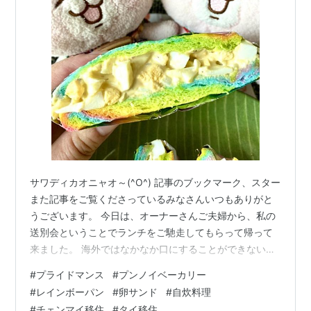
サワディカオニャオ～(^O^) 記事のブックマーク、スター
また記事をご覧くださっているみなさんいつもありがと
うございます。 今日は、オーナーさんご夫婦から、私の
送別会ということでランチをご馳走してもらって帰って
来ました。 海外ではなかなか口にすることができない、
日本人にはおなじみの、あるメニューを食べられて幸せ
#
プライドマンス
#
プンノイベーカリー
なひとときでした(∩´∀｀)∩ この話は、明日以降の記事で
#
レインボーパン
#
卵サンド
#
自炊料理
アップしますね(^_-)-☆ さて、プライドマンスでプンノイ
#
チェンマイ移住
#
タイ移住