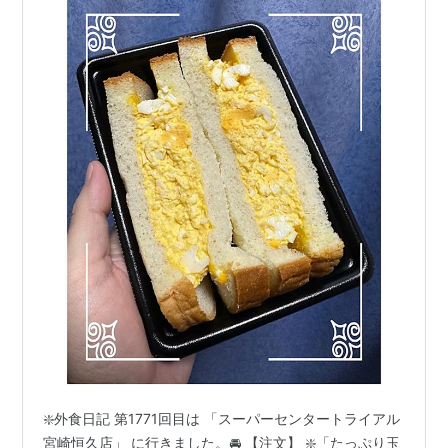
❇️外食日記 第1771回目は 「スーパーセンタートライアル
宮崎恒久店」 に行きました。🚘 【注文】 ❇️「たっぷり玉