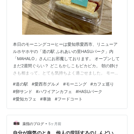
本日のモーニングコーヒーは愛知県愛西市、リニューア
ルホヤホヤの「道の駅 ふれあいの里HASUパーク」内
「MAHALO」さんにお邪魔しております。 オープンして
まだ2週間ぐらい？ どこもかしこもピカピカ。 朝の静け
さも相まって、とても気持ちよく過ごせました。 モーニ
ングセット650円 フードコートは新しくて快適！ まとめ
#
道の駅
#
愛西市グルメ
#
モーニング
#
カフェ巡り
モーニングセット650円 開店から11:00までのモーニング
#
卵サンド
#
ハワイアンカフェ
#
HASUパーク
は650円。 選べるモーニングは飲み物とホットドッグ、
#
愛知カフェ
#
車旅
#
フードコート
または厚焼きたまごサンドから選べます。 今回はサンド
イッチをチョイス。 食パンは耳つきですが、ふんわり柔
らかくてしっとり。 分厚い卵焼きがどん、と挟まってま
す。 味…
•
薬指のブログ
5ヶ月前
自分が病気のとき、他人の世話するのしんどい