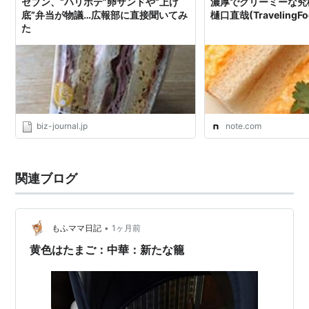
セブン、“ハリボテ”卵サンドや“上げ
濃厚でクリーミーな究
底”弁当が物議…広報部に直接聞いてみ
樋口直哉(TravelingFo
た
biz-journal.jp
note.com
関連ブログ
•
もふママ日記
1ヶ月前
黄色はたまご：中華：新たな籠