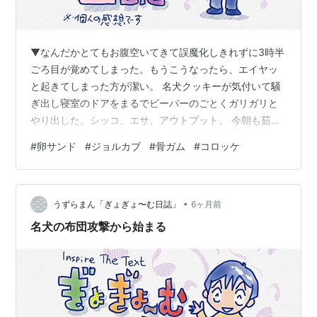
▼なんだかとてもお腹空いてきて誤魔化しきれずに3時半
ごろ目が覚めてしまった。もうこうなったら、エイヤッ
と起きてしまった方が潔い。 名犬クッキーが気付いて騒
ぎ出し寝室のドアをまるでビーバーのごとくガリガリと
やり出した。シッコ、エサ、アウトプット。 今朝も茹で
卵があったのでベーコン・トマト・刻みキャベツ卵サン
#
卵サンド
#
ジョルカブ
#
骨ガム
#
コロッケ
ドイッチを作る。キャベツやトマトを欲しがる名犬に切
れ端を刻んで与える。そしてサンドイッチを食べながら
新聞をぱらぱらとめくる。 その後、寒いので布団に逆戻
•
りして楽しいトーミン一家として過ごす。お昼前までう
うずらまん「ぎょぎょ〜む日誌」
6ヶ月前
だうだと布団と渾然一体少女隊。ただ昼になり、なんだ
名犬の布団攻撃から始まる
かとても寝ている気分になれなくなってしまい…