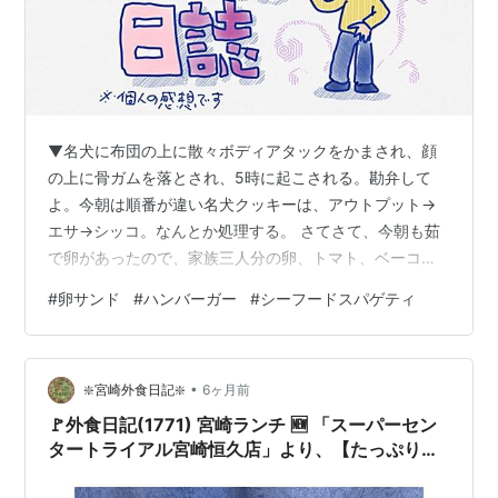
▼名犬に布団の上に散々ボディアタックをかまされ、顔
の上に骨ガムを落とされ、5時に起こされる。勘弁して
よ。今朝は順番が違い名犬クッキーは、アウトプット→
エサ→シッコ。なんとか処理する。 さてさて、今朝も茹
で卵があったので、家族三人分の卵、トマト、ベーコ
ン、サンドイッチを作る。スライストマトを挟むとより
#
卵サンド
#
ハンバーガー
#
シーフードスパゲティ
おいしくなるねぇ。 今日も寒くてどうもいかんね。楽し
いトーミン一家となって布団とほぼ同化して過ごしそう
だ。 お昼は食パンの切り落とし（端っこの部分）の2
•
枚、つまり両端を使って残り物のハンバーグと刻みキャ
❇️宮崎外食日記❇️
6ヶ月前
ベツでやや大きめのハンバーガーを作った。これがボリ
🚩外食日記(1771) 宮崎ランチ 🆕 「スーパーセン
ューミーで美味しかった。そしてお腹もかなり満足し…
タートライアル宮崎恒久店」より、【たっぷり玉
子サンド🥚】‼️🌐宮崎市大字恒久🌐