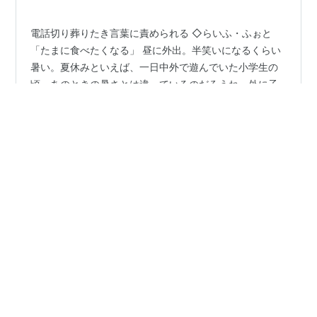
ップ…
電話切り葬りたき言葉に責められる ◇らいふ・ふぉと
「たまに食べたくなる」 昼に外出。半笑いになるくらい
暑い。夏休みといえば、一日中外で遊んでいた小学生の
頃。あのときの暑さとは違っているのだろうね。外に子
どもの姿はない。子どもだけではなく大人もいない。無