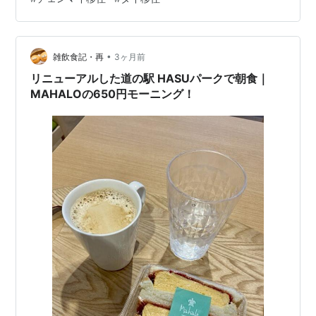
ベーカリーが出ているレインボーパンについて以前記事
にしました。 www.happykanapy.com このパンを使
い、定番のアレを作ってみました。 卵サラダをたっぷり
用…
•
雑飲食記・再
3ヶ月前
リニューアルした道の駅 HASUパークで朝食｜
MAHALOの650円モーニング！