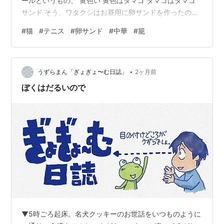
ールというもの、 黄色い 黄色はタマゴ タマゴはタマゴ
サンド そう、ワタクシはお昼用に卵サンドを作ったので
す。お弁当箱は車の中。もうそうなると、頭の中はタマ
#
猫
#
テニス
#
卵サンド
#
中華
#
籠
ゴサンドでいっぱい！ 早く食べたい！ 散漫なテニスにな
ってしまいました。 職場について、まだお昼ではないけ
れど 早弁するべ ごく普通の卵サンドだけど いやもう、
•
待ち焦がれた分美味しさ増し増しな早弁となりました
うずらまん「ぎょぎょ〜む日誌」
2ヶ月前
～。 突然ですが、 ロンドン 今エル嬢はロンドンへ出張
ぼくはだるいので
中。お写真をあれこれ送って…
▼5時ごろ起床。名犬クッキーのお世話をいつものように