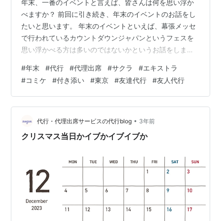
年末、一番のイベントと言えば、皆さんは何を思い浮か
べますか？ 前回に引き続き、年末のイベントのお話をし
たいと思います。 年末のイベントといえば、幕張メッセ
で行われているカウントダウンジャパンというフェスを
思い浮かべる方は多いのではないかというお話をしまし
たが、 他にも大きなイベントが東京ビッグサイトにて行
#
年末
#
代行
#
代理出席
#
サクラ
#
エキストラ
われています。 それが、コミックマーケット、通称コミ
#
コミケ
#
付き添い
#
東京
#
友達代行
#
友人代行
ケです。 コミケとは、コミックマーケット準備会という
団体が主催している同人誌の即売会です。 1975年から行
われてる歴史あるイベントで、 様々なサークルや個人の
方が、ブースを構え、自身の創作物を売っています。 漫
•
代行・代理出席サービスの代行blog
3年前
画やDVD、写真集、ゲーム、小…
クリスマス当日かイブかイブイブか