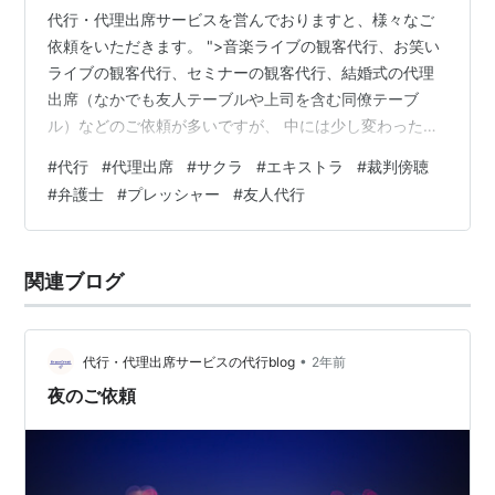
代行・代理出席サービスを営んでおりますと、様々なご
依頼をいただきます。 ">音楽ライブの観客代行、お笑い
ライブの観客代行、セミナーの観客代行、結婚式の代理
出席（なかでも友人テーブルや上司を含む同僚テーブ
ル）などのご依頼が多いですが、 中には少し変わったご
依頼もございます。 というお話を今回もしていきます。
#
代行
#
代理出席
#
サクラ
#
エキストラ
#
裁判傍聴
今回は裁判に関するご依頼のお話です。 裁判と言って
#
弁護士
#
プレッシャー
#
友人代行
も、証言台に立つというご依頼ではございません。 証言
台で虚偽を述べることは、罪に問われることです。 いか
に代行といえど、グレイス・クリエイトは違法行為には
関連ブログ
手を貸しません。 証言台にたつなどということではな
く、 裁判の傍聴に訪れて、原告を勇気づ…
•
代行・代理出席サービスの代行blog
2年前
夜のご依頼