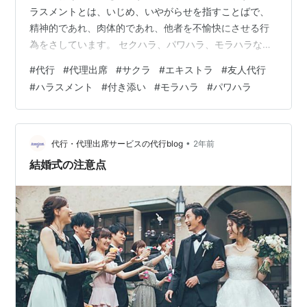
ラスメントとは、いじめ、いやがらせを指すことばで、
精神的であれ、肉体的であれ、他者を不愉快にさせる行
為をさしています。 セクハラ、パワハラ、モラハラな
ど、さまざまなハラスメントが今、問題視されておりま
#
代行
#
代理出席
#
サクラ
#
エキストラ
#
友人代行
す。 少なくない企業が、ハラスメント対策に力をいれ、
#
ハラスメント
#
付き添い
#
モラハラ
#
パワハラ
相談の窓口やハラスメントが起きにくくなるよう制度を
検討しています。 しかしながら、なかなか追いついてい
ないのも現状で、 大企業なら専門の部署を作って、大規
模な改革に取り組める余裕もあるかもしれませんが、中
•
代行・代理出席サービスの代行blog
2年前
小企業はなかなかそうはいきません。 特に小…
結婚式の注意点