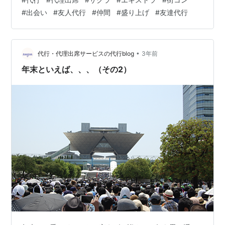
ちできないから、と言う理由での依頼が多いです。 ">で
#
出会い
#
友人代行
#
仲間
#
盛り上げ
#
友達代行
は、街コンなどの１人参加歓迎のイベントへの同行依頼
がないのか、 といったら、そうでもありません。 街コン
への同行依頼も頂くことがございます。 街コンは、先ほ
ど話した通り、１人でも申し込み可能です。 しかし、１
•
代行・代理出席サービスの代行blog
3年前
人参加には大きな落とし穴がござ…
年末といえば、、、（その2）