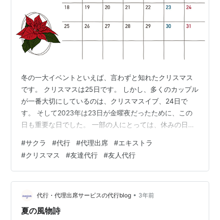
冬の一大イベントといえば、言わずと知れたクリスマス
です。 クリスマスは25日です。 しかし、多くのカップル
が一番大切にしているのは、クリスマスイブ、24日で
す。 そして2023年は23日が金曜夜だったために、この
日も重要な日でした。 一部の人にとっては、休みの日を
合わせる選択肢が増えて、よかったでしょうし、 逆に、
#
サクラ
#
代行
#
代理出席
#
エキストラ
クリスマスのイベントが増えてしまい、大変な思いをし
#
クリスマス
#
友達代行
#
友人代行
たという人もいたと思います。 今回はそんな話を。
2023年は、コロナ禍の自粛ムードも落ち着き、ようやく
イベントが再開されました。 なので、このクリスマスも
多くのイベントが開催されたと思います。 そして、クリ
•
代行・代理出席サービスの代行blog
3年前
スマスイベントを開催すべき…
夏の風物詩