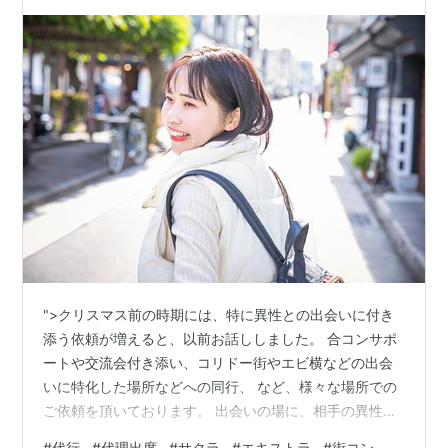
">クリスマス前の時期には、特に異性との出会いに付き
添う依頼が増えると、以前お話ししました。 合コンサポ
ートや交流会付き添い、コリドー街やエビ横などの出会
いに特化した場所などへの同行、 など、様々な場所での
ご依頼を頂いております。 出会いの場に、相手の異性
は、２人組で来ていることが多いため、 １人では太刀打
#
代行
#
代理出席
#
サクラ
#
エキストラ
#
街コン