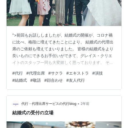
">前回もお話ししましたが、結婚式の開催が、コロナ禍
に比べ、格段に増えてきたことにより、 結婚式の代理出
席のご依頼も増えてまいりました。 皆様の結婚式をより
良いものにできるお手伝いができて、グレイス・クリエ
イトのスタッフ一同も大変嬉しく思っております。 そん
な中、ご依頼人様が代行依頼において、一番気にされて
#
代行
#
代理出席
#
サクラ
#
エキストラ
#
演技
いるのは、代行がばれてしまうのではないかということ
#
結婚式
#
敬語
#
顔合わせ
#
友人代行
だと思います。 より安全な代行を完遂するために、ご依
頼人様にもご注意いただきたいことがございますので、
今回は、そんなお話を。 まずなによりご依頼人様に注意
していただきたいのは、敬語です。 もちろん上司役を代
•
代行・代理出席サービスの代行blog
2年前
行スタッフに依頼しているなどの場合…
結婚式の受付の立場