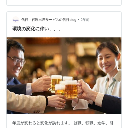
す。 それに伴い、出席者の服装なども、決まり事が少な
くなってきていて、 多少ルーズなものも許される風潮が
あると思います。 それ自体は時代の流れなので、問題な
•
代行・代理出席サービスの代行blog
2年前
いと思います。 由緒ある作法を守る…
環境の変化に伴い、、、
年度が変わると変化が訪れます。 就職、転職、進学、引