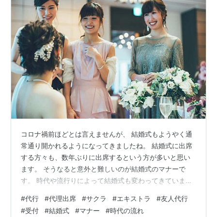
コロナ禍前ほどとは言えませんが、 結婚式もようやく通
常通り開かれるようになってきましたね。 結婚式に出席
する方々も、数年ぶりに出席するという方が多いと思い
ます。 そうなると意外と難しいのが結婚式のマナーで
す。 時代や流行りによって結婚式も変わってきていま
す。 家で結納をして、という時代から、 文金高島田が一
#
代行
#
代理出席
#
サクラ
#
エキストラ
#
友人代行
般的だった時代など、 様々ございますが、 現代は、昔と
#
受付
#
結婚式
#
マナー
#
時代の流れ
比べて、よりラフな式が多くなってきていると思いま