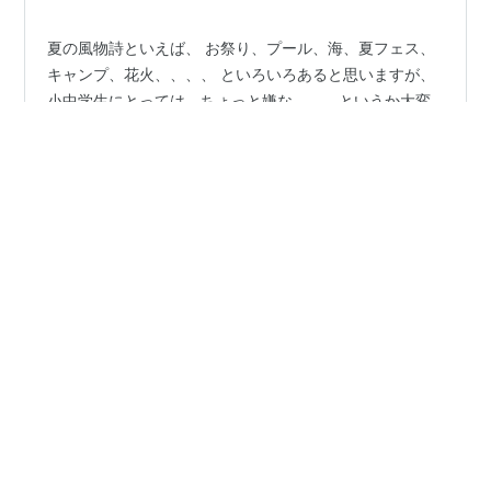
夏の風物詩といえば、 お祭り、プール、海、夏フェス、
キャンプ、花火、、、、 といろいろあると思いますが、
小中学生にとっては、ちょっと嫌な、、、というか大変
な思い出もあると思います。 それは、夏休みの宿題で
す。 そして、夏休みの宿題は、ある意味、お父さんお母
さんにとっての宿題でもあります。 子供に宿題をやらせ
#
代行
#
代理出席
#
エキストラ
#
サクラ
#
夏休み