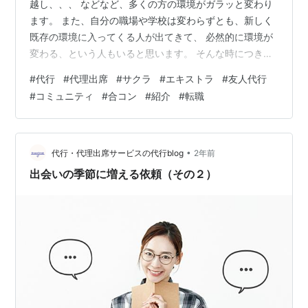
越し、、、 などなど、多くの方の環境がガラッと変わり
ます。 また、自分の職場や学校は変わらずとも、新しく
既存の環境に入ってくる人が出てきて、 必然的に環境が
変わる、という人もいると思います。 そんな時につきも
のな、ちょっとやっかいなイベントのお話をしたいと思
#
代行
#
代理出席
#
サクラ
#
エキストラ
#
友人代行
います。 環境が変わると、まず行われることが多いの
#
コミュニティ
#
合コン
#
紹介
#
転職
は、歓迎会だと思います。 これからの関係を良好にすべ
く飲み会や食事会などが行われることでしょう。 そし
て、徐々に打ち解けて、ある程度プライベートな会話が
生まれてくると、発生しがちなのが、 異性の紹介です。
•
代行・代理出席サービスの代行blog
2年前
以前のコミュニティの友人を交えた、…
出会いの季節に増える依頼（その２）