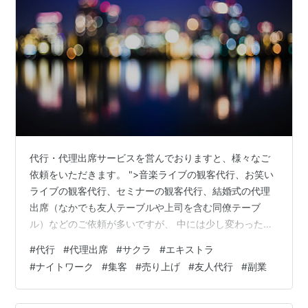
代行・代理出席サービスを営んでおりますと、様々なご
依頼をいただきます。 ">音楽ライブの観客代行、お笑い
ライブの観客代行、セミナーの観客代行、結婚式の代理
出席（なかでも友人テーブルや上司を含む同僚テーブ
ル）などのご依頼が多いですが、 中には少し変わったご
依頼もございます。 というお話を今回もしていきます。
#
代行
#
代理出席
#
サクラ
#
エキストラ
今回はナイトワークに関するご依頼のお話です。 ナイト
#
ナイトワーク
#
集客
#
売り上げ
#
友人代行
#
副業
ワークに関わるといっても、もちろんいかがわしいお仕
事ではございません。 多くのナイトワーカーの方は、イ
ンセンティブでお給料をもらっています。 なので、集客