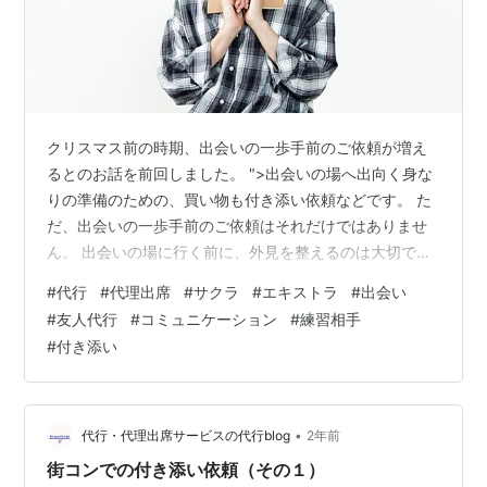
クリスマス前の時期、出会いの一歩手前のご依頼が増え
るとのお話を前回しました。 ">出会いの場へ出向く身な
りの準備のための、買い物も付き添い依頼などです。 た
だ、出会いの一歩手前のご依頼はそれだけではありませ
ん。 出会いの場に行く前に、外見を整えるのは大切です
が、 普段異性と触れ合わない方にとっては、会話の練習
#
代行
#
代理出席
#
サクラ
#
エキストラ
#
出会い
も大切です。 今回はそのお話を。 異性と何を話していい
#
友人代行
#
コミュニケーション
#
練習相手
かわからない、 異性の目を見て話せない、 こんな悩みを
#
付き添い
抱えてる方が、実はたくさんいます。 そんな方が、コミ
ュニケーションの練習相手として代行スタッフを利用し
ています。 実際、脳内で会話の練習をしていても、いざ
異性を目の前にするとなかなか…
•
代行・代理出席サービスの代行blog
2年前
街コンでの付き添い依頼（その１）